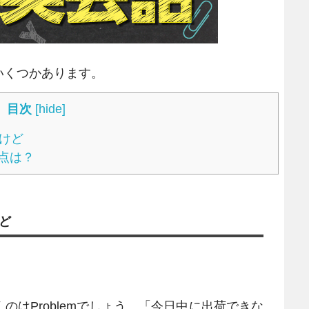
くつかあります。
目次
[
hide
]
だけど
点は？
けど
はProblemでしょう。「今日中に出荷できな