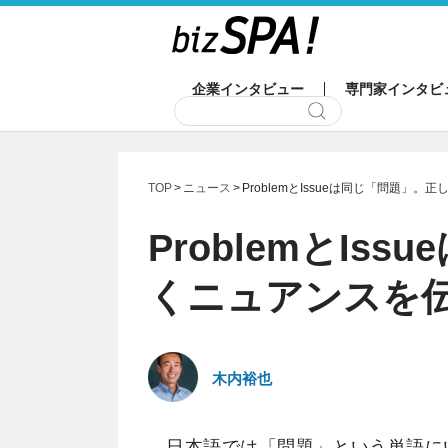
企業インタビュー
専門家インタビ
TOP
ニュース
ProblemとIssueは同じ「問題」
ProblemとIs
くニュアンスを
木内裕也
日本語では「問題」という単語に