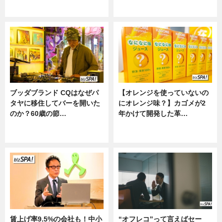
ニュース
ニュース
ブッダブランド CQはなぜパ
【オレンジを使っていないの
タヤに移住してバーを開いた
にオレンジ味？】カゴメが2
のか？60歳の節…
年かけて開発した革…
ニュース
グルメ, ニュース, 企業インタビュ
ー
賃上げ率9.5%の会社も！中小
“オフレコ”って言えばセー