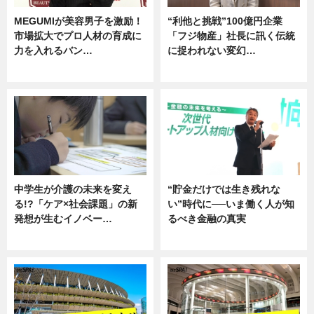
MEGUMIが美容男子を激励！
“利他と挑戦”100億円企業
市場拡大でプロ人材の育成に
「フジ物産」社長に訊く伝統
力を入れるバン…
に捉われない変幻…
企業インタビュー
ニュース
中学生が介護の未来を変え
“貯金だけでは生き残れな
る!?「ケア×社会課題」の新
い”時代に──いま働く人が知
発想が生むイノベー…
るべき金融の真実
ニュース
企業インタビュー