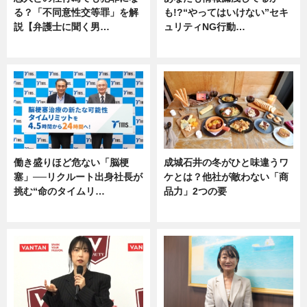
る？「不同意性交等罪」を解
も!?“やってはいけない”セキ
説【弁護士に聞く男…
ュリティNG行動…
専門家インタビュー
専門家インタビュー
働き盛りほど危ない「脳梗
成城石井の冬がひと味違うワ
塞」──リクルート出身社長が
ケとは？他社が敵わない「商
挑む“命のタイムリ…
品力」2つの要
企業インタビュー
グルメ