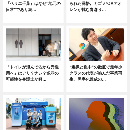
『ペリエ千葉』はなぜ"地元の
られた覚悟。カゴメ×JAアオ
日常"であり続…
レンが挑む青森り…
ニュース
ニュース
「トイレが混んでるから異性
“選択と集中”の徹底で最年少
用へ」はアリ？ナシ？犯罪の
クラスの代表が挑んだ事業再
可能性を弁護士が解…
生。黒字化達成の…
ニュース, 専門家インタビュー
ニュース