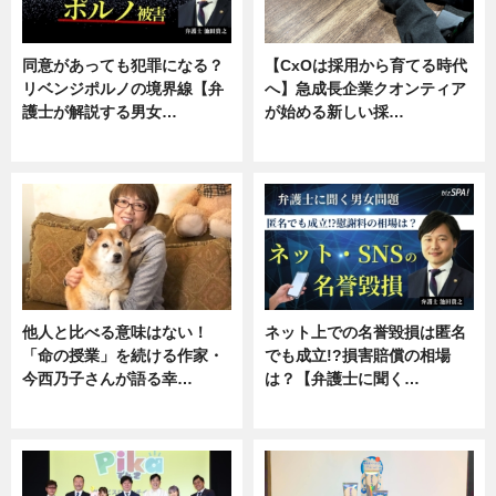
同意があっても犯罪になる？
【CxOは採用から育てる時代
リベンジポルノの境界線【弁
へ】急成長企業クオンティア
護士が解説する男女…
が始める新しい採…
専門家インタビュー
ニュース
他人と比べる意味はない！
ネット上での名誉毀損は匿名
「命の授業」を続ける作家・
でも成立!?損害賠償の相場
今西乃子さんが語る幸…
は？【弁護士に聞く…
専門家インタビュー
専門家インタビュー