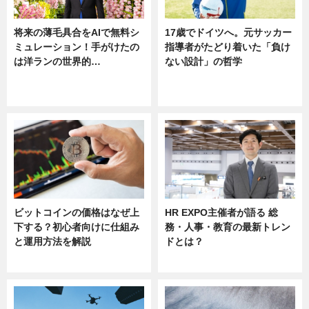
将来の薄毛具合をAIで無料シ
17歳でドイツへ。元サッカー
ミュレーション！手がけたの
指導者がたどり着いた「負け
は洋ランの世界的…
ない設計」の哲学
ニュース
ニュース
sponsored by 河野メリクロン
ビットコインの価格はなぜ上
HR EXPO主催者が語る 総
下する？初心者向けに仕組み
務・人事・教育の最新トレン
と運用方法を解説
ドとは？
ニュース
ニュース