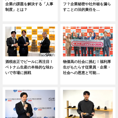
企業の課題を解決する「人事
フ？企業秘密や社外秘を漏ら
制度」とは？
すことの法的責任を…
ニュース
ニュース, 専門家インタビュー
酒税改正でビールに再注目！
物価高の社会に挑む！福利厚
ベトナム生産の本格的な味わ
生がもたらす従業員・企業・
いで市場に挑戦
社会への恩恵と可能…
ニュース
ニュース