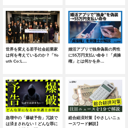
専門家インタビュー
暮らし
世界を変える若手社会起業家
婚活アプリで独身偽装の男性
は何を考えているのか？「Yo
に55万円支払い命令！「貞操
uth Co:L…
権」とは何かを弁…
スキル
専門家インタビュー
急増中の「爆破予告」冗談で
総合経済対策【やさしいニュ
は済まされない！どんな罪に
ースワード解説】