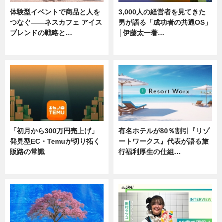
体験型イベントで商品と人を
3,000人の経営者を見てきた
つなぐ――ネスカフェ アイス
男が語る「成功者の共通OS」
ブレンドの戦略と…
│伊藤太一著…
ニュース
ニュース
「初月から300万円売上げ」
有名ホテルが80％割引『リゾ
発見型EC・Temuが切り拓く
ートワークス』代表が語る旅
販路の常識
行福利厚生の仕組…
ニュース
ニュース