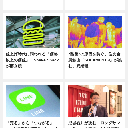
ニュース
ニュース
値上げ時代に問われる「価格
“酷暑”の原因を防ぐ。住友金
以上の価値」 Shake Shack
属鉱山「SOLAMENT®」が挑
が磨き続…
む、異業種…
ニュース
ニュース
「売る」から「つながる」
成城石井が挑む「ロングサマ