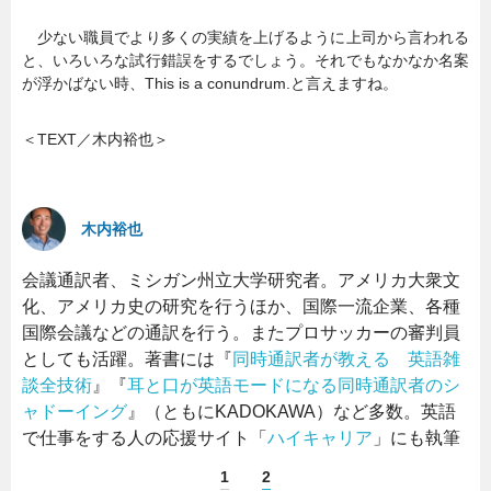
少ない職員でより多くの実績を上げるように上司から言われる
と、いろいろな試行錯誤をするでしょう。それでもなかなか名案
が浮かばない時、This is a conundrum.と言えますね。
＜TEXT／木内裕也＞
木内裕也
会議通訳者、ミシガン州立大学研究者。アメリカ大衆文
化、アメリカ史の研究を行うほか、国際一流企業、各種
国際会議などの通訳を行う。またプロサッカーの審判員
としても活躍。著書には『
同時通訳者が教える 英語雑
談全技術
』『
耳と口が英語モードになる同時通訳者のシ
ャドーイング
』（ともにKADOKAWA）など多数。英語
で仕事をする人の応援サイト「
ハイキャリア
」にも執筆
1
2