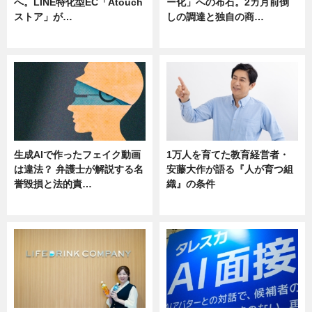
へ。LINE特化型EC「Atouch
ー化」への布石。2カ月前倒
ストア」が…
しの調達と独自の商…
ニュース
ニュース
生成AIで作ったフェイク動画
1万人を育てた教育経営者・
は違法？ 弁護士が解説する名
安藤大作が語る『人が育つ組
誉毀損と法的責…
織』の条件
ニュース
ニュース