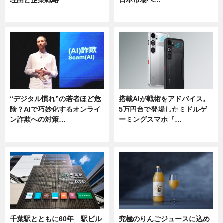
理由と企業戦略
日本市場へ…
ニュース
ニュース
“デジタル慣れ”の若者ほど危
搭載AIが戦術をアドバイス。
険？AIで巧妙化するオンライ
5万円台で登場したミドルゲ
ン詐欺への対策…
ーミングスマホ『…
ニュース
ニュース
千葉駅とともに60年 駅ビル
究極のりんごジュースに込め