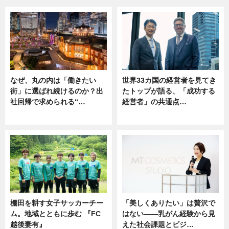
なぜ、丸の内は「働きたい
世界33カ国の経営者を見てき
街」に選ばれ続けるのか？出
たトップが語る、「成功する
社回帰で求められる“…
経営者」の共通点…
ニュース
ニュース
棚田を耕す女子サッカーチー
「美しくありたい」は贅沢で
ム。地域とともに歩む 『FC
はない――乳がん経験から見
越後妻有』
えた社会課題とビジ…