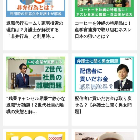
退職代行モームリ家宅捜索の
コーヒーを沖縄の特産品に！
理由は？弁護士が解説する
産学官連携で取り組むネスレ
「非弁行為」と利用時…
日本の狙いとは？
専門家インタビュー
企業インタビュー
“残業キャンセル界隈”“静かな
配信者に貢いだお金は取り戻
退職”が話題！Z世代社員の離
せる？【弁護士に聞く男女問
職の実態と解…
題】
企業インタビュー
専門家インタビュー