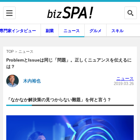
専門家インタビュー
副業
ニュース
グルメ
スキル
ニュース
TOP
ProblemとIssueは同じ「問題」。正しくニュアンスを伝えるに
は？
企業インタビュー
専門家インタビュー
ニュース
木内裕也
2019.03.26
「なかなか解決策の見つからない難題」を何と言う？
副業
ニュース
グルメ
スキル