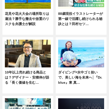
花見や花火大会の場所取りは
88歳現役イラストレーターが
違法？勝手な撤去や放置のリ
第一線で活躍し続けられる秘
スクを弁護士が解説
訣とは？田村セツ…
ニュース
専門家インタビュー
10年以上売れ続ける商品と
ダイビング×水中ゴミ拾い
は？デザイナー・安積伸が語
で、美しい海を未来へ│『Dr.
る「長く価値を生む…
blue』東 真…
ニュース
ニュース