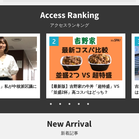
アクセスランキング
た」私が中核派区議に
【最新版】吉野家の牛丼「超特盛」VS
吉
「並盛2杯」高コスパはどっち？
は
新着記事