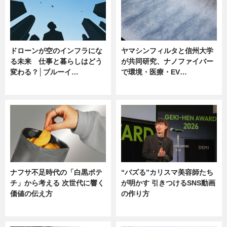
ドローンが空のインフラにな
ヤマシンフィルタと信州大学
る未来 仕事と暮らしはどう
が共同研究、ナノファイバー
変わる？│ブルーイ…
で環境・医療・EV…
ニュース
ニュース
ナフサ不足時代の「白黒ポテ
“バズる”カリスマ美容師たち
チ」から考える 次世代に響く
が明かす 引きつけるSNS動画
価値の伝え方
の作り方
ニュース
ニュース