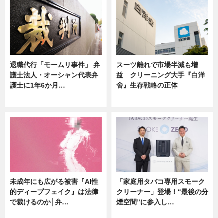
退職代行「モームリ事件」 弁
スーツ離れで市場半減も増
護士法人・オーシャン代表弁
益 クリーニング大手『白洋
護士に1年6か月…
舍』生存戦略の正体
ニュース
企業インタビュー
未成年にも広がる被害『AI性
「家庭用タバコ専用スモーク
的ディープフェイク』は法律
クリーナー」登場！“最後の分
で裁けるのか│弁…
煙空間”に参入し…
ニュース
ニュース