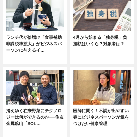
ランチ代が倍増!?「食事補助
4月から始まる「独身税」負
非課税枠拡大」がビジネスパ
担額はいくら？対象者は？
ーソンに与えるイ…
ニュース
ニュース
消えゆく在来野菜にテクノロ
医師に聞く！不調が出やすい
ジーは何ができるのか──住友
春にビジネスパーソンが気を
金属鉱山「SOL…
つけたい健康管理
ニュース
ニュース