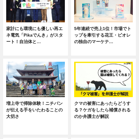
家計にも環境にも優しい再エ
5年連続で売上1位！市場でト
ネ電気「Pikaでんき」がスタ
ップを牽引する花王・ビオレ
ート！自治体と…
の独自のマーケテ…
ニュース
ニュース, 暮らし
増上寺で掃除体験！ニチバン
クマの被害にあったらどうす
が伝える手をいたわることの
る？ケガをしたら補償される
大切さ
のか弁護士が解説
ニュース, 企業インタビュー, 暮ら
専門家インタビュー
し