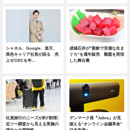
シャネル、Google、楽天、
成城石井が"新鮮で安価な生ま
異色キャリア社長が語る 売
ぐろ"を通年販売 難題を実現
上ゼロECを年…
した舞台裏
ニュース
ニュース
社員旅行のニーズが約7割増│
デンマーク発『Jabra』が見
近ツー調査から見える実施の
据える“オンライン会議革命”