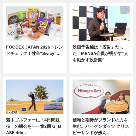
FOODEX JAPAN 2026トレン
映画予告編は「広告」だっ
ドチェック！甘辛“Swicy”…
た！MENSA会員が明かす“人
を動かす設計図”
ニュース
ニュース
若手ゴルファーに「4日間競
信頼と期待がブランドの力を
技」の機会を——第2回 G_B
生む。ハーゲンダッツ クリス
ASE 4da…
ピーサンドが歩ん…