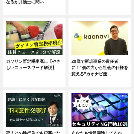
なるか弁護士に聞い…
ニュース
専門家インタビュー
ガソリン暫定税率廃止【やさ
29歳で新規事業の責任者
しいニュースワード解説】
に！“個の力から社会の仕様を
変える”カオナビ流…
ニュース
企業インタビュー
恋人との性行為でも犯罪にな
あなたも情報漏洩してるか