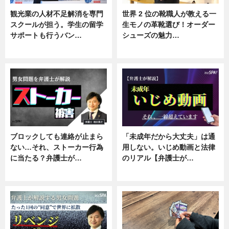
観光業の人材不足解消を専門
世界 2 位の靴職人が教える一
スクールが担う。学生の留学
生モノの革靴選び！オーダー
サポートも行うバン…
シューズの魅力…
ニュース, 企業インタビュー
ニュース, 専門家インタビュー
ブロックしても連絡が止まら
「未成年だから大丈夫」は通
ない…それ、ストーカー行為
用しない。いじめ動画と法律
に当たる？弁護士が…
のリアル【弁護士が…
ニュース, 専門家インタビュー
ニュース, 専門家インタビュー