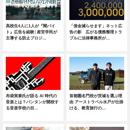
高校生4人に1人が『闇バイ
「借金減らせます」ネット広
ト』広告を経験│産官学民が
告の影 広がる債務整理トラ
主導する防止プロジ…
ブルに法律事務所が…
ニュース
ニュース
布袋寅泰氏が語る AI 時代の
首都圏名門校が茨城を選ぶ理
音楽とは？バンタンが開校す
由 アーストラベル水戸が仕掛
る音楽学校の目…
ける、教育旅行の…
ニュース
ニュース