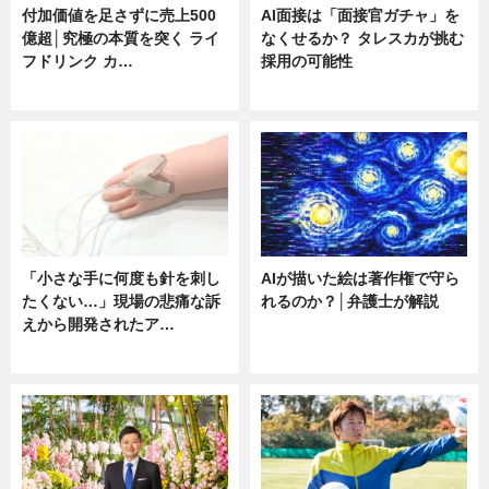
付加価値を足さずに売上500
AI面接は「面接官ガチャ」を
億超│究極の本質を突く ライ
なくせるか？ タレスカが挑む
フドリンク カ…
採用の可能性
ニュース
ニュース
「小さな手に何度も針を刺し
AIが描いた絵は著作権で守ら
たくない…」現場の悲痛な訴
れるのか？│弁護士が解説
えから開発されたア…
ニュース
ニュース