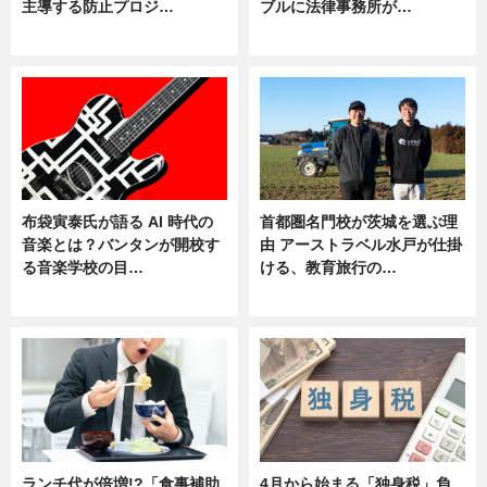
主導する防止プロジ…
ブルに法律事務所が…
ニュース
ニュース
布袋寅泰氏が語る AI 時代の
首都圏名門校が茨城を選ぶ理
音楽とは？バンタンが開校す
由 アーストラベル水戸が仕掛
る音楽学校の目…
ける、教育旅行の…
ニュース
ニュース
ランチ代が倍増!?「食事補助
4月から始まる「独身税」負