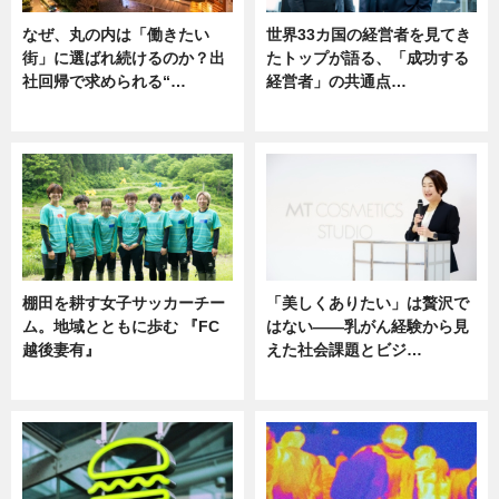
なぜ、丸の内は「働きたい
世界33カ国の経営者を見てき
街」に選ばれ続けるのか？出
たトップが語る、「成功する
社回帰で求められる“…
経営者」の共通点…
ニュース
ニュース
棚田を耕す女子サッカーチー
「美しくありたい」は贅沢で
ム。地域とともに歩む 『FC
はない――乳がん経験から見
越後妻有』
えた社会課題とビジ…
ニュース
ニュース