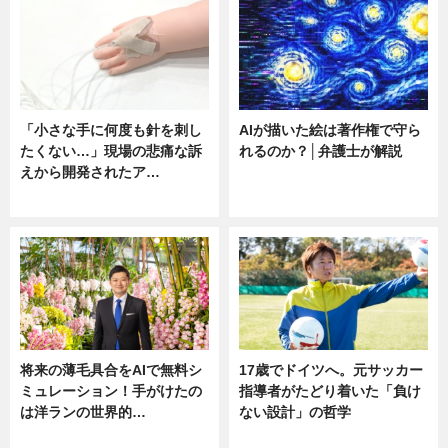
「小さな手に何度も針を刺し
AIが描いた絵は著作権で守ら
たくない…」現場の悲痛な訴
れるのか？│弁護士が解説
えから開発されたア…
ニュース
ニュース
将来の薄毛具合をAIで無料シ
17歳でドイツへ。元サッカー
ミュレーション！手がけたの
指導者がたどり着いた「負け
は洋ランの世界的…
ない設計」の哲学
ニュース
ニュース