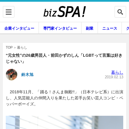
企業インタビュー
専門家インタビュー
副業
ニュース
暮らし
エンタメ
暮らし
TOP
“元女性”の26歳男芸人・前田かずのしん「LGBTって言葉は好き
じゃない」
企業インタビュー
専門家インタビュー
暮らし
鈴木旭
2019.02.13
2018年11月、「踊る！さんま御殿!!」（日本テレビ系）に出演
副業
ニュース
し、人気芸能人の仲間入りを果たした若手お笑い芸人コンビ・ペ
ッパーボーイズ。
グルメ
スキル