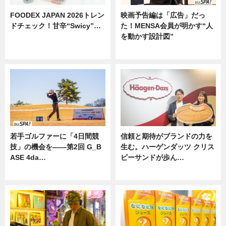
FOODEX JAPAN 2026トレン
映画予告編は「広告」だっ
ドチェック！甘辛“Swicy”…
た！MENSA会員が明かす“人
を動かす設計図”
ニュース
ニュース
若手ゴルファーに「4日間競
信頼と期待がブランドの力を
技」の機会を——第2回 G_B
生む。ハーゲンダッツ クリス
ASE 4da…
ピーサンドが歩ん…
ニュース
ニュース