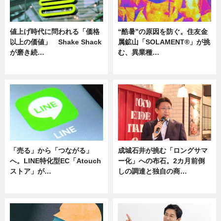
値上げ時代に問われる「価格
“酷暑”の原因を防ぐ。住友金
以上の価値」 Shake Shack
属鉱山「SOLAMENT®」が挑
が磨き続…
む、異業種…
ニュース
ニュース
「売る」から「つながる」
成城石井が挑む「ロングサマ
へ。LINE特化型EC「Atouch
ー化」への布石。2カ月前倒
ストア」が…
しの調達と独自の商…
ニュース
ニュース