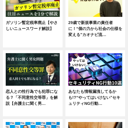
ガソリン暫定税率廃止【やさ
29歳で新規事業の責任者
しいニュースワード解説】
に！“個の力から社会の仕様を
変える”カオナビ流…
ニュース
企業インタビュー
恋人との性行為でも犯罪にな
あなたも情報漏洩してるか
る？「不同意性交等罪」を解
も!?“やってはいけない”セキ
説【弁護士に聞く男…
ュリティNG行動…
専門家インタビュー
専門家インタビュー