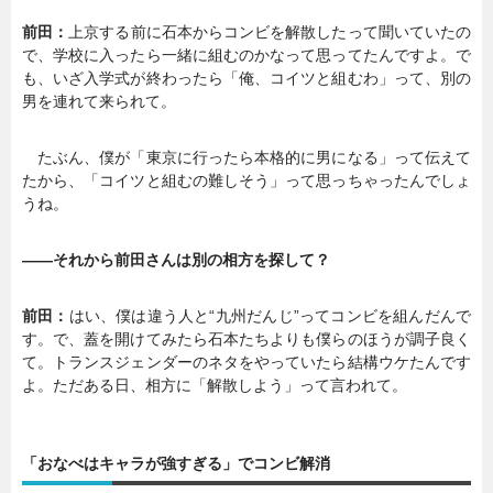
前田：
上京する前に石本からコンビを解散したって聞いていたの
で、学校に入ったら一緒に組むのかなって思ってたんですよ。で
も、いざ入学式が終わったら「俺、コイツと組むわ」って、別の
男を連れて来られて。
たぶん、僕が「東京に行ったら本格的に男になる」って伝えて
たから、「コイツと組むの難しそう」って思っちゃったんでしょ
うね。
――それから前田さんは別の相方を探して？
前田：
はい、僕は違う人と“九州だんじ”ってコンビを組んだんで
す。で、蓋を開けてみたら石本たちよりも僕らのほうが調子良く
て。トランスジェンダーのネタをやっていたら結構ウケたんです
よ。ただある日、相方に「解散しよう」って言われて。
「おなべはキャラが強すぎる」でコンビ解消