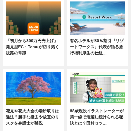
「初月から300万円売上げ」
有名ホテルが80％割引『リゾ
発見型EC・Temuが切り拓く
ートワークス』代表が語る旅
販路の常識
行福利厚生の仕組…
ニュース
ニュース
花見や花火大会の場所取りは
88歳現役イラストレーターが
違法？勝手な撤去や放置のリ
第一線で活躍し続けられる秘
スクを弁護士が解説
訣とは？田村セツ…