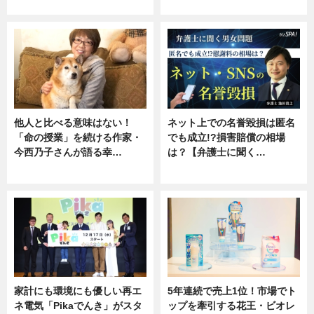
専門家インタビュー
ニュース
他人と比べる意味はない！
ネット上での名誉毀損は匿名
「命の授業」を続ける作家・
でも成立!?損害賠償の相場
今西乃子さんが語る幸…
は？【弁護士に聞く…
専門家インタビュー
専門家インタビュー
家計にも環境にも優しい再エ
5年連続で売上1位！市場でト
ネ電気「Pikaでんき」がスタ
ップを牽引する花王・ビオレ