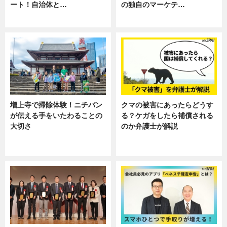
ート！自治体と…
の独自のマーケテ…
ニュース
ニュース, 暮らし
増上寺で掃除体験！ニチバン
クマの被害にあったらどうす
が伝える手をいたわることの
る？ケガをしたら補償される
大切さ
のか弁護士が解説
ニュース, 企業インタビュー, 暮ら
専門家インタビュー
し