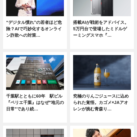
“デジタル慣れ”の若者ほど危
搭載AIが戦術をアドバイス。
険？AIで巧妙化するオンライ
5万円台で登場したミドルゲ
ン詐欺への対策…
ーミングスマホ『…
ニュース
ニュース
千葉駅とともに60年 駅ビル
究極のりんごジュースに込め
『ペリエ千葉』はなぜ"地元の
られた覚悟。カゴメ×JAアオ
日常"であり続…
レンが挑む青森り…
ニュース
ニュース