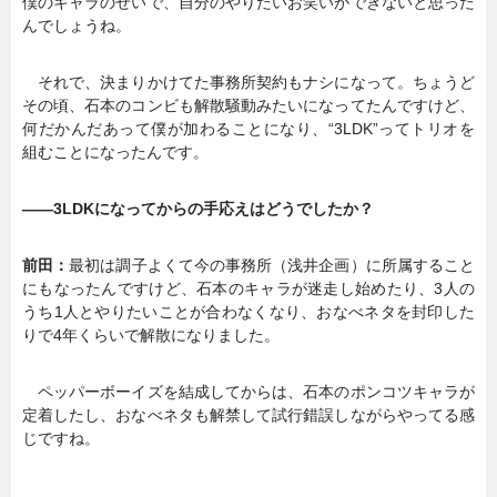
僕のキャラのせいで、自分のやりたいお笑いができないと思った
んでしょうね。
それで、決まりかけてた事務所契約もナシになって。ちょうど
その頃、石本のコンビも解散騒動みたいになってたんですけど、
何だかんだあって僕が加わることになり、“3LDK”ってトリオを
組むことになったんです。
――3LDKになってからの手応えはどうでしたか？
前田：
最初は調子よくて今の事務所（浅井企画）に所属すること
にもなったんですけど、石本のキャラが迷走し始めたり、3人の
うち1人とやりたいことが合わなくなり、おなべネタを封印した
りで4年くらいで解散になりました。
ペッパーボーイズを結成してからは、石本のポンコツキャラが
定着したし、おなべネタも解禁して試行錯誤しながらやってる感
じですね。