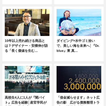
ニュース
専門家インタビュー
10年以上売れ続ける商品と
ダイビング×水中ゴミ拾い
は？デザイナー・安積伸が語
で、美しい海を未来へ│『Dr.
る「長く価値を生む…
blue』東 真…
ニュース
ニュース
高校生4人に1人が『闇バイ
「借金減らせます」ネット広
ト』広告を経験│産官学民が
告の影 広がる債務整理トラ