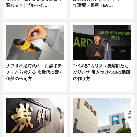
変わる？│ブルーイ…
で環境・医療・EV…
ニュース
ニュース
ナフサ不足時代の「白黒ポテ
“バズる”カリスマ美容師たち
チ」から考える 次世代に響く
が明かす 引きつけるSNS動画
価値の伝え方
の作り方
ニュース
ニュース