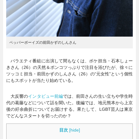
ペッパーボーイズの前田かずのしんさん
バラエティ番組に出演して間もなくは、ボケ担当・石本しょー
きさん（26）の天然＆ポンコツっぷりで注目を浴びたが、徐々に
ツッコミ担当・前田かずのしんさん（26）の“元女性”という個性
にもスポットが当たり始めている。
大反響の
インタビュー前編
では、前田さんの生い立ちや学生時
代の葛藤などについて話を聞いた。後編では、地元熊本から上京
後の紆余曲折についてお届けする。果たして、LGBT芸人は東京
でどんなスタートを切ったのか？
目次
[
hide
]