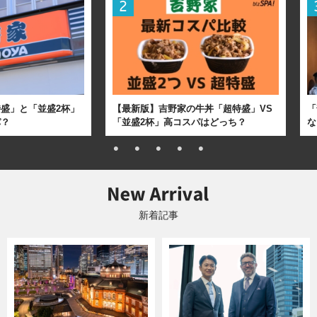
盛」と「並盛2杯」
【最新版】吉野家の牛丼「超特盛」VS
「
パ？
「並盛2杯」高コスパはどっち？
な
新着記事