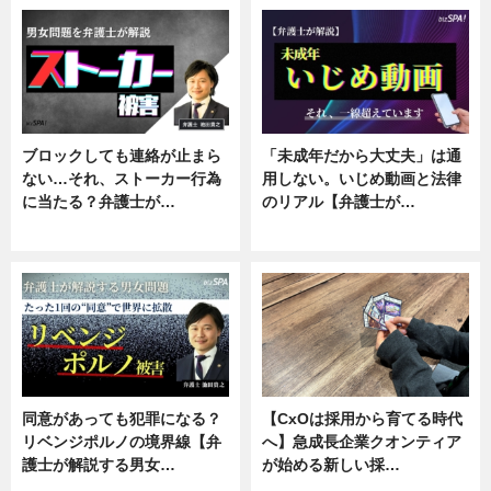
ブロックしても連絡が止まら
「未成年だから大丈夫」は通
ない…それ、ストーカー行為
用しない。いじめ動画と法律
に当たる？弁護士が…
のリアル【弁護士が…
ニュース, 専門家インタビュー
ニュース, 専門家インタビュー
同意があっても犯罪になる？
【CxOは採用から育てる時代
リベンジポルノの境界線【弁
へ】急成長企業クオンティア
護士が解説する男女…
が始める新しい採…