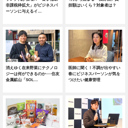
非課税枠拡大」がビジネスパ
担額はいくら？対象者は？
ーソンに与えるイ…
ニュース
ニュース
消えゆく在来野菜にテクノロ
医師に聞く！不調が出やすい
ジーは何ができるのか──住友
春にビジネスパーソンが気を
金属鉱山「SOL…
つけたい健康管理
ニュース
ニュース