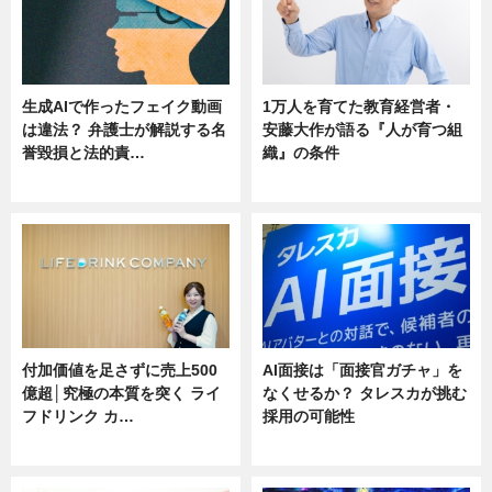
生成AIで作ったフェイク動画
1万人を育てた教育経営者・
は違法？ 弁護士が解説する名
安藤大作が語る『人が育つ組
誉毀損と法的責…
織』の条件
ニュース
ニュース
付加価値を足さずに売上500
AI面接は「面接官ガチャ」を
億超│究極の本質を突く ライ
なくせるか？ タレスカが挑む
フドリンク カ…
採用の可能性
ニュース
ニュース