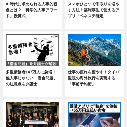
AI時代に求められる人事的観
スマホひとつで手取りを増や
点とは？「科学的人事アワー
す方法！福利厚生で使えるア
ド」授賞式
プリ「ベネステ確定…
ニュース
企業インタビュー
多重債務者147万人に急増！
仕事の疲れを癒やす！タイパ
他人事じゃない「借金問題」
重視の海外旅行を実現する
の注意点を弁護士…
「事前予約術」
専門家インタビュー
暮らし