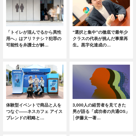
「トイレが混んでるから異性
“選択と集中”の徹底で最年少
用へ」はアリ？ナシ？犯罪の
クラスの代表が挑んだ事業再
可能性を弁護士が解…
生。黒字化達成の…
ニュース, 専門家インタビュー
ニュース
体験型イベントで商品と人を
3,000人の経営者を見てきた
つなぐ――ネスカフェ アイス
男が語る「成功者の共通OS」
ブレンドの戦略と…
│伊藤太一著…
ニュース
ニュース