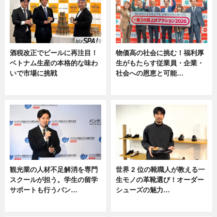
酒税改正でビールに再注目！
物価高の社会に挑む！福利厚
ベトナム生産の本格的な味わ
生がもたらす従業員・企業・
いで市場に挑戦
社会への恩恵と可能…
ニュース
ニュース
観光業の人材不足解消を専門
世界 2 位の靴職人が教える一
スクールが担う。学生の留学
生モノの革靴選び！オーダー
サポートも行うバン…
シューズの魅力…
ニュース, 企業インタビュー
ニュース, 専門家インタビュー