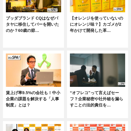
ブッダブランド CQはなぜパ
【オレンジを使っていないの
タヤに移住してバーを開いた
にオレンジ味？】カゴメが2
のか？60歳の節…
年かけて開発した革…
ニュース
グルメ, ニュース, 企業インタビュ
ー
賃上げ率9.5%の会社も！中小
“オフレコ”って言えばセー
企業の課題を解決する「人事
フ？企業秘密や社外秘を漏ら
制度」とは？
すことの法的責任を…
ニュース
ニュース, 専門家インタビュー