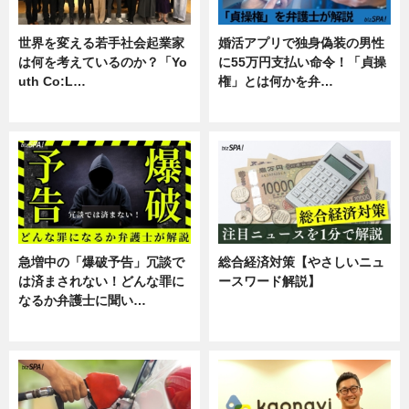
世界を変える若手社会起業家
婚活アプリで独身偽装の男性
は何を考えているのか？「Yo
に55万円支払い命令！「貞操
uth Co:L…
権」とは何かを弁…
スキル
専門家インタビュー
急増中の「爆破予告」冗談で
総合経済対策【やさしいニュ
は済まされない！どんな罪に
ースワード解説】
なるか弁護士に聞い…
ニュース
専門家インタビュー