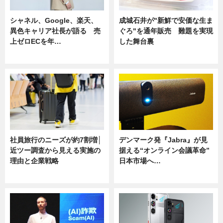
シャネル、Google、楽天、
成城石井が"新鮮で安価な生ま
異色キャリア社長が語る 売
ぐろ"を通年販売 難題を実現
上ゼロECを年…
した舞台裏
ニュース
ニュース
社員旅行のニーズが約7割増│
デンマーク発『Jabra』が見
近ツー調査から見える実施の
据える“オンライン会議革命”
理由と企業戦略
日本市場へ…
ニュース
ニュース