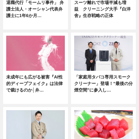
退職代行「モームリ事件」 弁
スーツ離れで市場半減も増
護士法人・オーシャン代表弁
益 クリーニング大手『白洋
護士に1年6か月…
舍』生存戦略の正体
ニュース
企業インタビュー
未成年にも広がる被害『AI性
「家庭用タバコ専用スモーク
的ディープフェイク』は法律
クリーナー」登場！“最後の分
で裁けるのか│弁…
煙空間”に参入し…
ニュース
ニュース