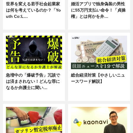
世界を変える若手社会起業家
婚活アプリで独身偽装の男性
は何を考えているのか？「Yo
に55万円支払い命令！「貞操
uth Co:L…
権」とは何かを弁…
スキル
専門家インタビュー
急増中の「爆破予告」冗談で
総合経済対策【やさしいニュ
は済まされない！どんな罪に
ースワード解説】
なるか弁護士に聞い…
ニュース
専門家インタビュー