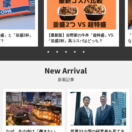
盛」と「並盛2杯」
【最新版】吉野家の牛丼「超特盛」VS
「
パ？
「並盛2杯」高コスパはどっち？
な
新着記事
なぜ、丸の内は「働きたい
世界33カ国の経営者を見てき