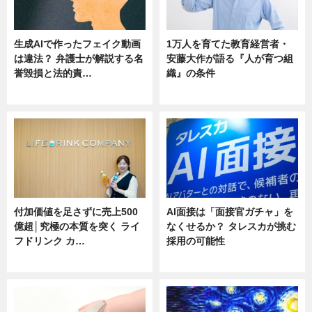
生成AIで作ったフェイク動画
1万人を育てた教育経営者・
は違法？ 弁護士が解説する名
安藤大作が語る『人が育つ組
誉毀損と法的責…
織』の条件
ニュース
ニュース
付加価値を足さずに売上500
AI面接は「面接官ガチャ」を
億超│究極の本質を突く ライ
なくせるか？ タレスカが挑む
フドリンク カ…
採用の可能性
ニュース
ニュース