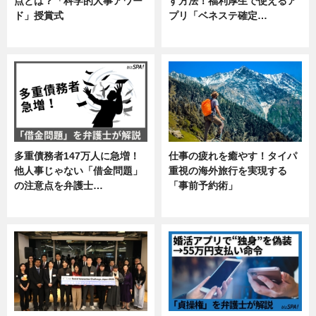
点とは？「科学的人事アワー
す方法！福利厚生で使えるア
ド」授賞式
プリ「ベネステ確定…
ニュース
企業インタビュー
多重債務者147万人に急増！
仕事の疲れを癒やす！タイパ
他人事じゃない「借金問題」
重視の海外旅行を実現する
の注意点を弁護士…
「事前予約術」
専門家インタビュー
暮らし