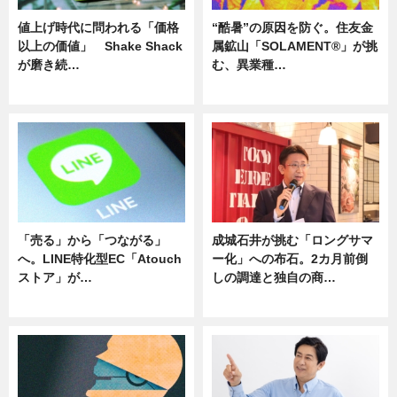
値上げ時代に問われる「価格
“酷暑”の原因を防ぐ。住友金
以上の価値」 Shake Shack
属鉱山「SOLAMENT®」が挑
が磨き続…
む、異業種…
ニュース
ニュース
「売る」から「つながる」
成城石井が挑む「ロングサマ
へ。LINE特化型EC「Atouch
ー化」への布石。2カ月前倒
ストア」が…
しの調達と独自の商…
ニュース
ニュース