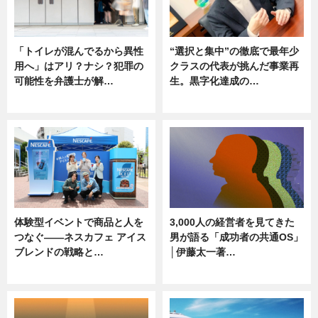
「トイレが混んでるから異性
“選択と集中”の徹底で最年少
用へ」はアリ？ナシ？犯罪の
クラスの代表が挑んだ事業再
可能性を弁護士が解…
生。黒字化達成の…
ニュース, 専門家インタビュー
ニュース
体験型イベントで商品と人を
3,000人の経営者を見てきた
つなぐ――ネスカフェ アイス
男が語る「成功者の共通OS」
ブレンドの戦略と…
│伊藤太一著…
ニュース
ニュース