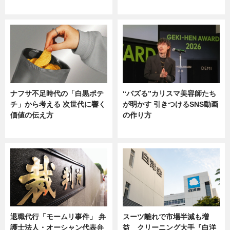
ニュース
ニュース
ナフサ不足時代の「白黒ポテ
“バズる”カリスマ美容師たち
チ」から考える 次世代に響く
が明かす 引きつけるSNS動画
価値の伝え方
の作り方
ニュース
ニュース
退職代行「モームリ事件」 弁
スーツ離れで市場半減も増
護士法人・オーシャン代表弁
益 クリーニング大手『白洋