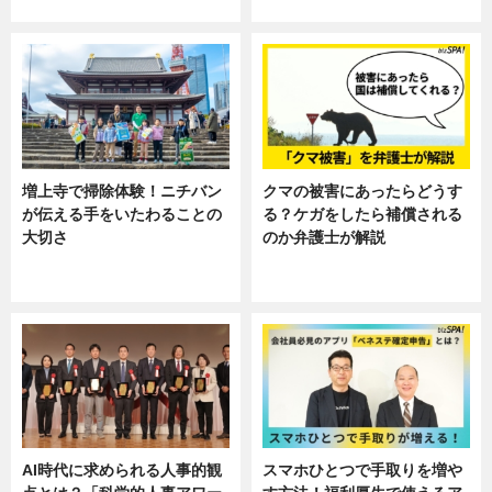
ニュース
ニュース, 暮らし
増上寺で掃除体験！ニチバン
クマの被害にあったらどうす
が伝える手をいたわることの
る？ケガをしたら補償される
大切さ
のか弁護士が解説
ニュース, 企業インタビュー, 暮ら
専門家インタビュー
し
AI時代に求められる人事的観
スマホひとつで手取りを増や