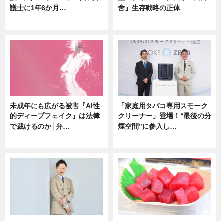
護士に1年6か月…
舍』生存戦略の正体
ニュース
企業インタビュー
未成年にも広がる被害『AI性
「家庭用タバコ専用スモーク
的ディープフェイク』は法律
クリーナー」登場！“最後の分
で裁けるのか│弁…
煙空間”に参入し…
ニュース
ニュース