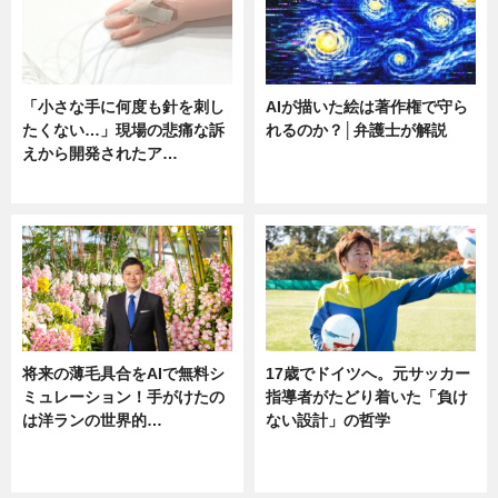
「小さな手に何度も針を刺し
AIが描いた絵は著作権で守ら
たくない…」現場の悲痛な訴
れるのか？│弁護士が解説
えから開発されたア…
ニュース
ニュース
将来の薄毛具合をAIで無料シ
17歳でドイツへ。元サッカー
ミュレーション！手がけたの
指導者がたどり着いた「負け
は洋ランの世界的…
ない設計」の哲学
ニュース
ニュース
sponsored by 河野メリクロン