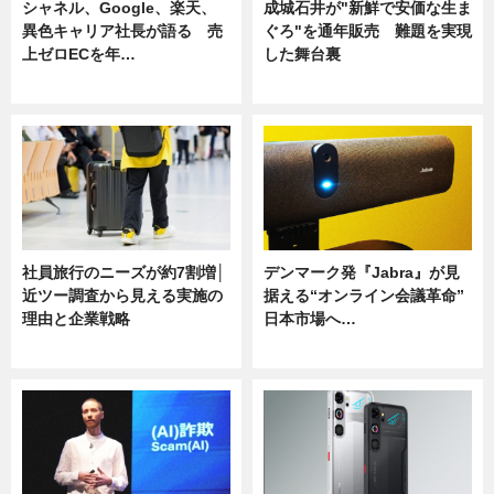
シャネル、Google、楽天、
成城石井が"新鮮で安価な生ま
異色キャリア社長が語る 売
ぐろ"を通年販売 難題を実現
上ゼロECを年…
した舞台裏
ニュース
ニュース
社員旅行のニーズが約7割増│
デンマーク発『Jabra』が見
近ツー調査から見える実施の
据える“オンライン会議革命”
理由と企業戦略
日本市場へ…
ニュース
ニュース