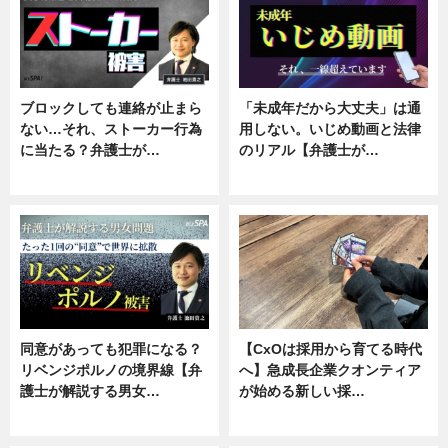
ブロックしても連絡が止まら
「未成年だから大丈夫」は通
ない…それ、ストーカー行為
用しない。いじめ動画と法律
に当たる？弁護士が…
のリアル【弁護士が…
ニュース, 専門家インタビュー
ニュース, 専門家インタビュー
同意があっても犯罪になる？
【CxOは採用から育てる時代
リベンジポルノの境界線【弁
へ】急成長企業クオンティア
護士が解説する男女…
が始める新しい採…
専門家インタビュー
ニュース