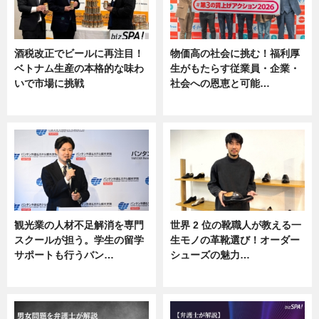
酒税改正でビールに再注目！
物価高の社会に挑む！福利厚
ベトナム生産の本格的な味わ
生がもたらす従業員・企業・
いで市場に挑戦
社会への恩恵と可能…
ニュース
ニュース
観光業の人材不足解消を専門
世界 2 位の靴職人が教える一
スクールが担う。学生の留学
生モノの革靴選び！オーダー
サポートも行うバン…
シューズの魅力…
ニュース, 企業インタビュー
ニュース, 専門家インタビュー