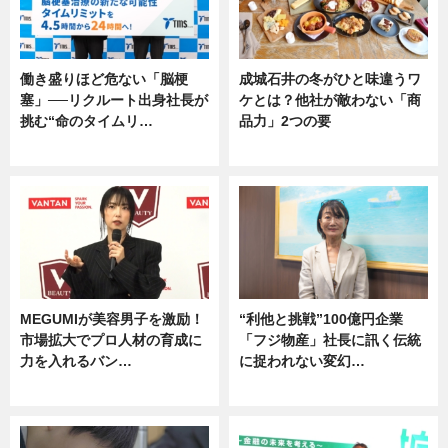
働き盛りほど危ない「脳梗
成城石井の冬がひと味違うワ
塞」──リクルート出身社長が
ケとは？他社が敵わない「商
挑む“命のタイムリ…
品力」2つの要
企業インタビュー
グルメ
MEGUMIが美容男子を激励！
“利他と挑戦”100億円企業
市場拡大でプロ人材の育成に
「フジ物産」社長に訊く伝統
力を入れるバン…
に捉われない変幻…
企業インタビュー
ニュース