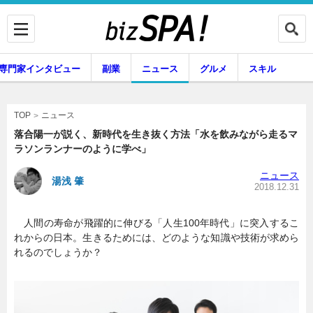
専門家インタビュー
副業
ニュース
グルメ
スキル
ニュース
TOP
落合陽一が説く、新時代を生き抜く方法「水を飲みながら走るマ
ラソンランナーのように学べ」
企業インタビュー
専門家インタビュー
ニュース
湯浅 肇
2018.12.31
人間の寿命が飛躍的に伸びる「人生100年時代」に突入するこ
副業
ニュース
れからの日本。生きるためには、どのような知識や技術が求めら
れるのでしょうか？
グルメ
スキル