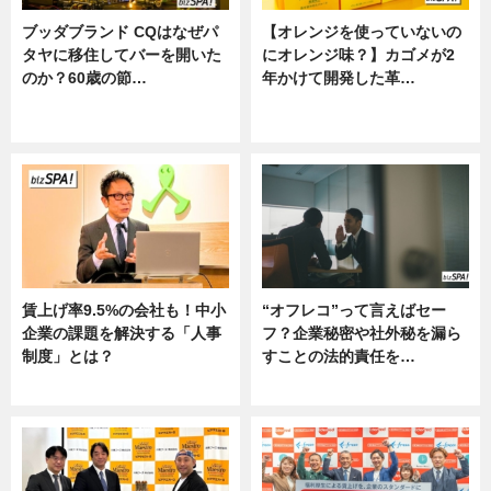
ブッダブランド CQはなぜパ
【オレンジを使っていないの
タヤに移住してバーを開いた
にオレンジ味？】カゴメが2
のか？60歳の節…
年かけて開発した革…
ニュース
グルメ, ニュース, 企業インタビュ
ー
賃上げ率9.5%の会社も！中小
“オフレコ”って言えばセー
企業の課題を解決する「人事
フ？企業秘密や社外秘を漏ら
制度」とは？
すことの法的責任を…
ニュース
ニュース, 専門家インタビュー