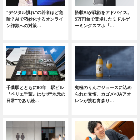
“デジタル慣れ”の若者ほど危
搭載AIが戦術をアドバイス。
険？AIで巧妙化するオンライ
5万円台で登場したミドルゲ
ン詐欺への対策…
ーミングスマホ『…
ニュース
ニュース
千葉駅とともに60年 駅ビル
究極のりんごジュースに込め
『ペリエ千葉』はなぜ"地元の
られた覚悟。カゴメ×JAアオ
日常"であり続…
レンが挑む青森り…
ニュース
ニュース