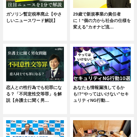
ガソリン暫定税率廃止【やさ
29歳で新規事業の責任者
しいニュースワード解説】
に！“個の力から社会の仕様を
変える”カオナビ流…
ニュース
企業インタビュー
恋人との性行為でも犯罪にな
あなたも情報漏洩してるか
る？「不同意性交等罪」を解
も!?“やってはいけない”セキ
説【弁護士に聞く男…
ュリティNG行動…
専門家インタビュー
専門家インタビュー