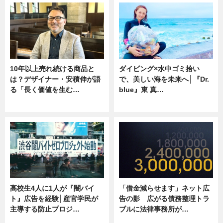
10年以上売れ続ける商品と
ダイビング×水中ゴミ拾い
は？デザイナー・安積伸が語
で、美しい海を未来へ│『Dr.
る「長く価値を生む…
blue』東 真…
ニュース
ニュース
高校生4人に1人が『闇バイ
「借金減らせます」ネット広
ト』広告を経験│産官学民が
告の影 広がる債務整理トラ
主導する防止プロジ…
ブルに法律事務所が…