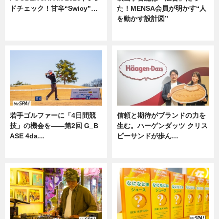
ドチェック！甘辛“Swicy”…
た！MENSA会員が明かす“人
を動かす設計図”
ニュース
ニュース
若手ゴルファーに「4日間競
信頼と期待がブランドの力を
技」の機会を——第2回 G_B
生む。ハーゲンダッツ クリス
ASE 4da…
ピーサンドが歩ん…
ニュース
ニュース