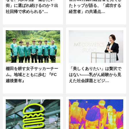
街」に選ばれ続けるのか？出
たトップが語る、「成功する
社回帰で求められる“…
経営者」の共通点…
ニュース
ニュース
棚田を耕す女子サッカーチー
「美しくありたい」は贅沢で
ム。地域とともに歩む 『FC
はない――乳がん経験から見
越後妻有』
えた社会課題とビジ…
ニュース
ニュース