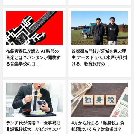
ニュース
ニュース
布袋寅泰氏が語る AI 時代の
首都圏名門校が茨城を選ぶ理
音楽とは？バンタンが開校す
由 アーストラベル水戸が仕掛
る音楽学校の目…
ける、教育旅行の…
ニュース
ニュース
ランチ代が倍増!?「食事補助
4月から始まる「独身税」負
非課税枠拡大」がビジネスパ
担額はいくら？対象者は？