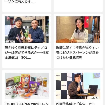
ーソンに与えるイ…
ニュース
ニュース
消えゆく在来野菜にテクノロ
医師に聞く！不調が出やすい
ジーは何ができるのか──住友
春にビジネスパーソンが気を
金属鉱山「SOL…
つけたい健康管理
ニュース
ニュース
FOODEX JAPAN 2026トレン
映画予告編は「広告」だっ