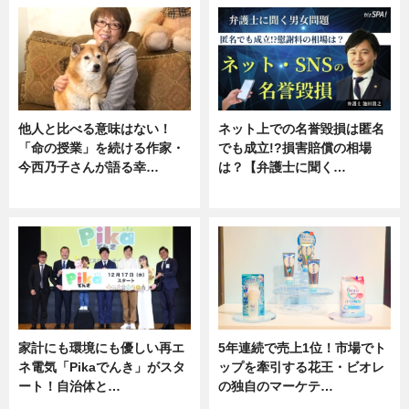
他人と比べる意味はない！
ネット上での名誉毀損は匿名
「命の授業」を続ける作家・
でも成立!?損害賠償の相場
今西乃子さんが語る幸…
は？【弁護士に聞く…
専門家インタビュー
専門家インタビュー
家計にも環境にも優しい再エ
5年連続で売上1位！市場でト
ネ電気「Pikaでんき」がスタ
ップを牽引する花王・ビオレ
ート！自治体と…
の独自のマーケテ…