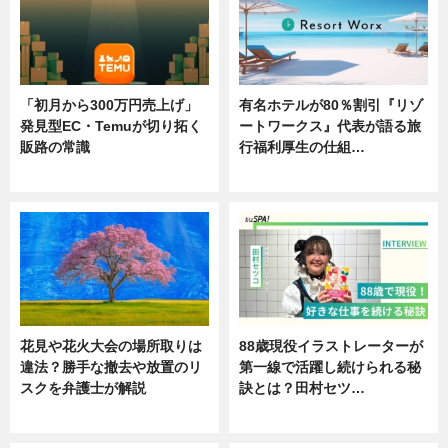
「初月から300万円売上げ」
有名ホテルが80％割引『リゾ
発見型EC・Temuが切り拓く
ートワークス』代表が語る旅
販路の常識
行福利厚生の仕組…
ニュース
ニュース
花見や花火大会の場所取りは
88歳現役イラストレーターが
違法？勝手な撤去や放置のリ
第一線で活躍し続けられる秘
スクを弁護士が解説
訣とは？田村セツ…
ニュース
専門家インタビュー