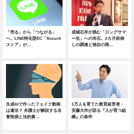
「売る」から「つながる」
成城石井が挑む「ロングサマ
へ。LINE特化型EC「Atouch
ー化」への布石。2カ月前倒
ストア」が…
しの調達と独自の商…
ニュース
ニュース
生成AIで作ったフェイク動画
1万人を育てた教育経営者・
は違法？ 弁護士が解説する名
安藤大作が語る『人が育つ組
誉毀損と法的責…
織』の条件
ニュース
ニュース