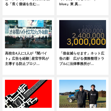
る「長く価値を生む…
blue』東 真…
ニュース
ニュース
高校生4人に1人が『闇バイ
「借金減らせます」ネット広
ト』広告を経験│産官学民が
告の影 広がる債務整理トラ
主導する防止プロジ…
ブルに法律事務所が…
ニュース
ニュース