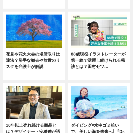
ニュース
ニュース
花見や花火大会の場所取りは
88歳現役イラストレーターが
違法？勝手な撤去や放置のリ
第一線で活躍し続けられる秘
スクを弁護士が解説
訣とは？田村セツ…
ニュース
専門家インタビュー
10年以上売れ続ける商品と
ダイビング×水中ゴミ拾い
は？デザイナー・安積伸が語
で、美しい海を未来へ│『Dr.