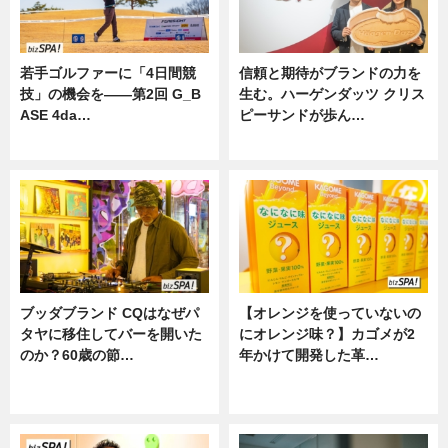
若手ゴルファーに「4日間競
信頼と期待がブランドの力を
技」の機会を——第2回 G_B
生む。ハーゲンダッツ クリス
ASE 4da…
ピーサンドが歩ん…
ニュース
ニュース
ブッダブランド CQはなぜパ
【オレンジを使っていないの
タヤに移住してバーを開いた
にオレンジ味？】カゴメが2
のか？60歳の節…
年かけて開発した革…
ニュース
グルメ, ニュース, 企業インタビュ
ー