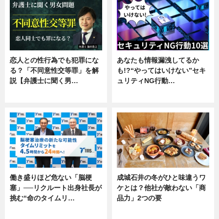
恋人との性行為でも犯罪にな
あなたも情報漏洩してるか
る？「不同意性交等罪」を解
も!?“やってはいけない”セキ
説【弁護士に聞く男…
ュリティNG行動…
専門家インタビュー
専門家インタビュー
働き盛りほど危ない「脳梗
成城石井の冬がひと味違うワ
塞」──リクルート出身社長が
ケとは？他社が敵わない「商
挑む“命のタイムリ…
品力」2つの要
企業インタビュー
グルメ