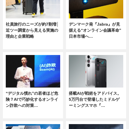
社員旅行のニーズが約7割増│
デンマーク発『Jabra』が見
近ツー調査から見える実施の
据える“オンライン会議革命”
理由と企業戦略
日本市場へ…
ニュース
ニュース
“デジタル慣れ”の若者ほど危
搭載AIが戦術をアドバイス。
険？AIで巧妙化するオンライ
5万円台で登場したミドルゲ
ン詐欺への対策…
ーミングスマホ『…
ニュース
ニュース