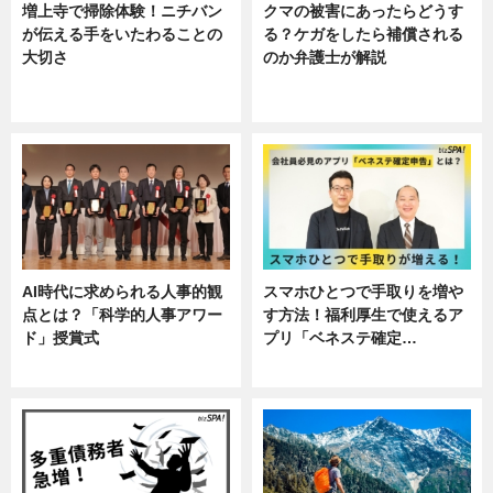
増上寺で掃除体験！ニチバン
クマの被害にあったらどうす
が伝える手をいたわることの
る？ケガをしたら補償される
大切さ
のか弁護士が解説
ニュース, 企業インタビュー, 暮ら
専門家インタビュー
し
AI時代に求められる人事的観
スマホひとつで手取りを増や
点とは？「科学的人事アワー
す方法！福利厚生で使えるア
ド」授賞式
プリ「ベネステ確定…
ニュース
企業インタビュー