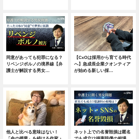
ニュース, 専門家インタビュー
ニュース, 専門家インタビュー
同意があっても犯罪になる？
【CxOは採用から育てる時代
リベンジポルノの境界線【弁
へ】急成長企業クオンティア
護士が解説する男女…
が始める新しい採…
専門家インタビュー
ニュース
他人と比べる意味はない！
ネット上での名誉毀損は匿名
「命の授業」を続ける作家・
でも成立!?損害賠償の相場