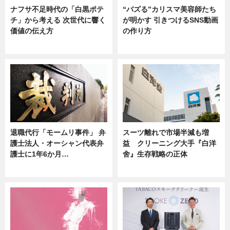
ナフサ不足時代の「白黒ポテ
“バズる”カリスマ美容師たち
チ」から考える 次世代に響く
が明かす 引きつけるSNS動画
価値の伝え方
の作り方
ニュース
ニュース
退職代行「モームリ事件」 弁
スーツ離れで市場半減も増
護士法人・オーシャン代表弁
益 クリーニング大手『白洋
護士に1年6か月…
舍』生存戦略の正体
ニュース
企業インタビュー