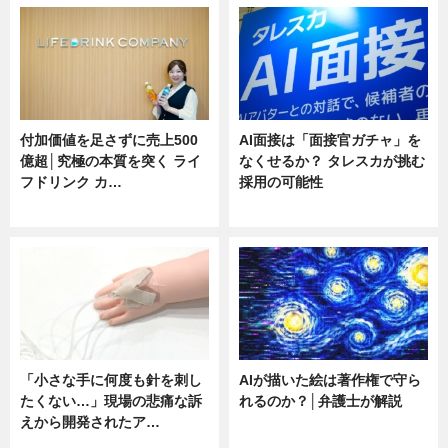
付加価値を足さずに売上500
AI面接は「面接官ガチャ」を
億超│究極の本質を突く ライ
なくせるか？ タレスカが挑む
フドリンク カ…
採用の可能性
ニュース
ニュース
「小さな手に何度も針を刺し
AIが描いた絵は著作権で守ら
たくない…」現場の悲痛な訴
れるのか？│弁護士が解説
えから開発されたア…
ニュース