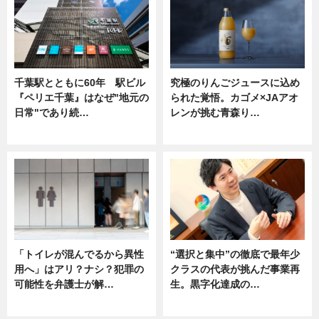
千葉駅とともに60年 駅ビル
究極のりんごジュースに込め
『ペリエ千葉』はなぜ"地元の
られた覚悟。カゴメ×JAアオ
日常"であり続…
レンが挑む青森り…
ニュース
ニュース
「トイレが混んでるから異性
“選択と集中”の徹底で最年少
用へ」はアリ？ナシ？犯罪の
クラスの代表が挑んだ事業再
可能性を弁護士が解…
生。黒字化達成の…
ニュース, 専門家インタビュー
ニュース