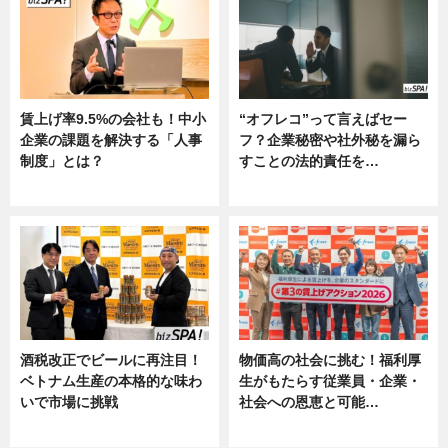
賃上げ率9.5%の会社も！中小
“オフレコ”って言えばセー
企業の課題を解決する「人事
フ？企業秘密や社外秘を漏ら
制度」とは？
すことの法的責任を…
ニュース
ニュース, 専門家インタビュー
酒税改正でビールに再注目！
物価高の社会に挑む！福利厚
ベトナム生産の本格的な味わ
生がもたらす従業員・企業・
いで市場に挑戦
社会への恩恵と可能…
ニュース
ニュース