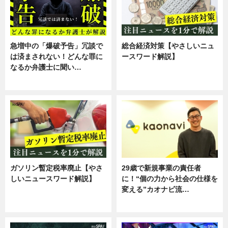
急増中の「爆破予告」冗談で
総合経済対策【やさしいニュ
は済まされない！どんな罪に
ースワード解説】
なるか弁護士に聞い…
ニュース
専門家インタビュー
ガソリン暫定税率廃止【やさ
29歳で新規事業の責任者
しいニュースワード解説】
に！“個の力から社会の仕様を
変える”カオナビ流…
ニュース
企業インタビュー