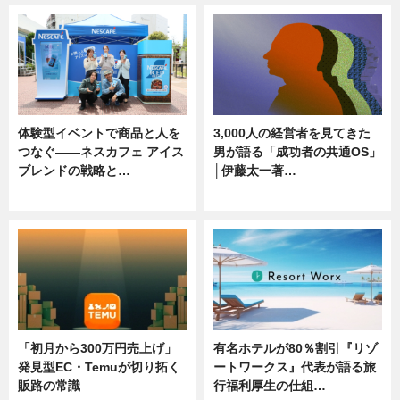
体験型イベントで商品と人を
3,000人の経営者を見てきた
つなぐ――ネスカフェ アイス
男が語る「成功者の共通OS」
ブレンドの戦略と…
│伊藤太一著…
ニュース
ニュース
「初月から300万円売上げ」
有名ホテルが80％割引『リゾ
発見型EC・Temuが切り拓く
ートワークス』代表が語る旅
販路の常識
行福利厚生の仕組…