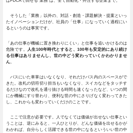
はPDCAで回せる“業務”は、全て自動化・外注する企業まで。
そうした「業務」以外の、対話・創造・課題解決・提案といっ
たイノベーションだけが、社員の「仕事」になっていく過程にい
るというのは事実です。
「あの仕事が機械に置き換わりにくい」と仕事を追いかけるのは
危険です。
人生100年時代とすると、100年も安定的にあり続け
る仕事はありませんし、世の中どう変わっていくかわかりませ
ん
。
バスにいた車掌はいなくなり、それだけバス内のスペースがで
きた。改札の切符切り担当もいなくなり、スイカなどをタッチす
るだけなので改札を通り抜ける時間も速くなったなど、いつの間
にか機械にすり替わり、便利な世の中にさりげなく変わってきた
し、これからも変わっていくだけのことです。
ここで注意が必要です。人でなくては価値が出せない仕事とい
うことは、逆にみると、一人ひとりが、どんな価値を出せるかが
わかれば、自分らしく活躍できる世の中になるといういい世の中