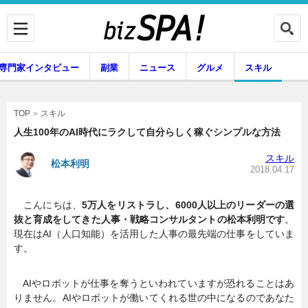
専門家インタビュー
副業
ニュース
グルメ
スキル
スキル
TOP
人生100年のAI時代にラクして自分らしく稼ぐシンプルな方法
スキル
松本利明
企業インタビュー
専門家インタビュー
2018.04.17
こんにちは、
5万人をリストラし、6000人以上のリーダーの選
抜と育成をしてきた人事・戦略コンサルタントの松本利明です
。
副業
ニュース
現在はAI（人口知能）を活用した人事の最先端の仕事をしていま
す。
グルメ
スキル
AIやロボットが仕事を奪うといわれていますが恐れることはあ
りません。AIやロボットが働いてくれる世の中になるのであなた