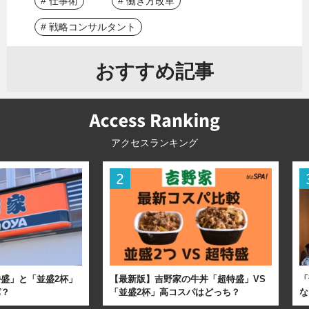
# 仕事術
# 働き方改革
# 戦略コンサルタント
おすすめ記事
アクセスランキング
盛」と「並盛2杯」
【最新版】吉野家の牛丼「超特盛」VS
「
パ？
「並盛2杯」高コスパはどっち？
な