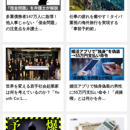
多重債務者147万人に急増！
仕事の疲れを癒やす！タイパ
他人事じゃない「借金問題」
重視の海外旅行を実現する
の注意点を弁護士…
「事前予約術」
専門家インタビュー
暮らし
世界を変える若手社会起業家
婚活アプリで独身偽装の男性
は何を考えているのか？「Yo
に55万円支払い命令！「貞操
uth Co:L…
権」とは何かを弁…
スキル
専門家インタビュー