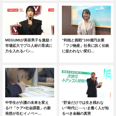
MEGUMIが美容男子を激励！
“利他と挑戦”100億円企業
市場拡大でプロ人材の育成に
「フジ物産」社長に訊く伝統
力を入れるバン…
に捉われない変幻…
企業インタビュー
ニュース
中学生が介護の未来を変え
“貯金だけでは生き残れな
る!?「ケア×社会課題」の新
い”時代に──いま働く人が知
発想が生むイノベー…
るべき金融の真実