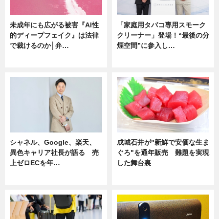
未成年にも広がる被害『AI性
「家庭用タバコ専用スモーク
的ディープフェイク』は法律
クリーナー」登場！“最後の分
で裁けるのか│弁…
煙空間”に参入し…
ニュース
ニュース
シャネル、Google、楽天、
成城石井が"新鮮で安価な生ま
異色キャリア社長が語る 売
ぐろ"を通年販売 難題を実現
上ゼロECを年…
した舞台裏
ニュース
ニュース