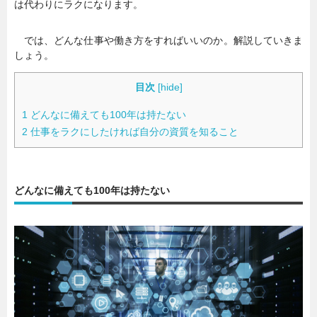
は代わりにラクになります。
暮らし
エンタメ
では、どんな仕事や働き方をすればいいのか。解説していきま
しょう。
連載一覧
目次
[
hide
]
1
どんなに備えても100年は持たない
2
仕事をラクにしたければ自分の資質を知ること
どんなに備えても100年は持たない