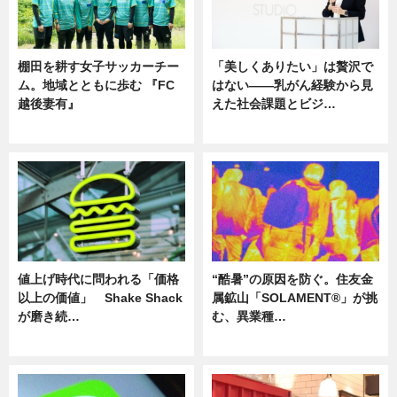
棚田を耕す女子サッカーチー
「美しくありたい」は贅沢で
ム。地域とともに歩む 『FC
はない――乳がん経験から見
越後妻有』
えた社会課題とビジ…
ニュース
ニュース
値上げ時代に問われる「価格
“酷暑”の原因を防ぐ。住友金
以上の価値」 Shake Shack
属鉱山「SOLAMENT®」が挑
が磨き続…
む、異業種…
ニュース
ニュース