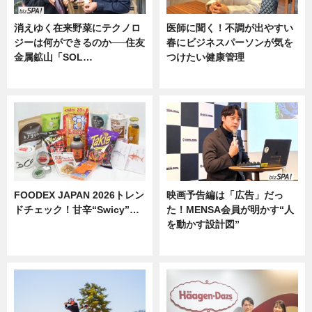
消えゆく在来野菜にテクノロ
医師に聞く！不調が出やすい
ジーは何ができるのか──住友
春にビジネスパーソンが気を
金属鉱山「SOL…
つけたい健康管理
ニュース
ニュース
FOODEX JAPAN 2026トレン
映画予告編は「広告」だっ
ドチェック！甘辛“Swicy”…
た！MENSA会員が明かす“人
を動かす設計図”
ニュース
ニュース