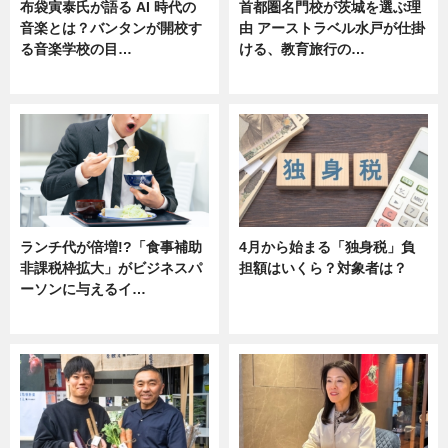
布袋寅泰氏が語る AI 時代の
首都圏名門校が茨城を選ぶ理
音楽とは？バンタンが開校す
由 アーストラベル水戸が仕掛
る音楽学校の目…
ける、教育旅行の…
ニュース
ニュース
ランチ代が倍増!?「食事補助
4月から始まる「独身税」負
非課税枠拡大」がビジネスパ
担額はいくら？対象者は？
ーソンに与えるイ…
ニュース
ニュース