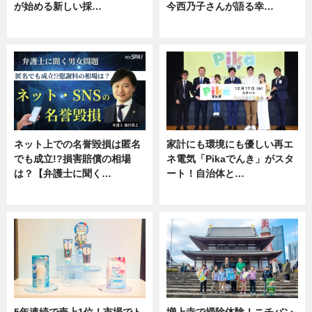
が始める新しい採…
今西乃子さんが語る幸…
ニュース
専門家インタビュー
ネット上での名誉毀損は匿名
家計にも環境にも優しい再エ
でも成立!?損害賠償の相場
ネ電気「Pikaでんき」がスタ
は？【弁護士に聞く…
ート！自治体と…
専門家インタビュー
ニュース
5年連続で売上1位！市場でト
増上寺で掃除体験！ニチバン