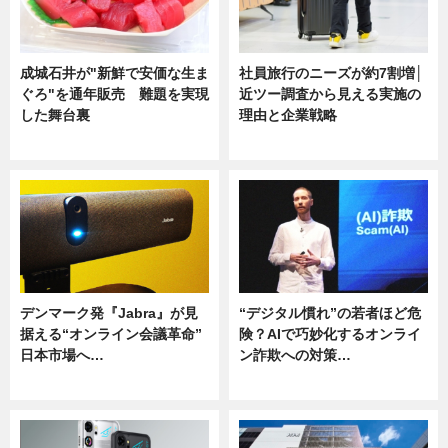
成城石井が"新鮮で安価な生ま
社員旅行のニーズが約7割増│
ぐろ"を通年販売 難題を実現
近ツー調査から見える実施の
した舞台裏
理由と企業戦略
ニュース
ニュース
デンマーク発『Jabra』が見
“デジタル慣れ”の若者ほど危
据える“オンライン会議革命”
険？AIで巧妙化するオンライ
日本市場へ…
ン詐欺への対策…
ニュース
ニュース