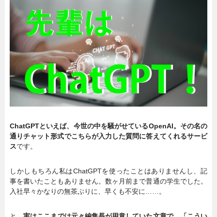
暮らし
エンタメ
連載一覧
ChatGPTといえば、今世の中を騒がせているOpenAI。その名の
通りチャット形式でこちらが入力した質問に答えてくれるサービ
ス
です。
しかしもちろん私はChatGPTを使ったことはありませんし、記
事を書いたこともありません。数ヶ月前まで普通の学生でした。
入社早々かなりの無茶ぶりに、早くも不安に……。
と、
実はここまでは元々編集長が用意していた文章で、「こうい