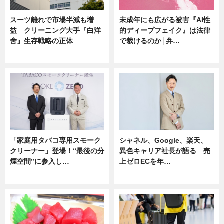
スーツ離れで市場半減も増
未成年にも広がる被害『AI性
益 クリーニング大手『白洋
的ディープフェイク』は法律
舍』生存戦略の正体
で裁けるのか│弁…
企業インタビュー
ニュース
「家庭用タバコ専用スモーク
シャネル、Google、楽天、
クリーナー」登場！“最後の分
異色キャリア社長が語る 売
煙空間”に参入し…
上ゼロECを年…
ニュース
ニュース