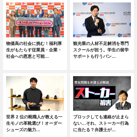
物価高の社会に挑む！福利厚
観光業の人材不足解消を専門
生がもたらす従業員・企業・
スクールが担う。学生の留学
社会への恩恵と可能…
サポートも行うバン…
ニュース
ニュース, 企業インタビュー
世界 2 位の靴職人が教える一
ブロックしても連絡が止まら
生モノの革靴選び！オーダー
ない…それ、ストーカー行為
シューズの魅力…
に当たる？弁護士が…