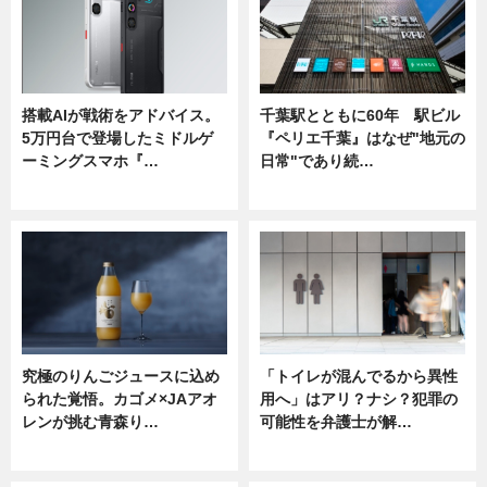
搭載AIが戦術をアドバイス。
千葉駅とともに60年 駅ビル
5万円台で登場したミドルゲ
『ペリエ千葉』はなぜ"地元の
ーミングスマホ『…
日常"であり続…
ニュース
ニュース
究極のりんごジュースに込め
「トイレが混んでるから異性
られた覚悟。カゴメ×JAアオ
用へ」はアリ？ナシ？犯罪の
レンが挑む青森り…
可能性を弁護士が解…
ニュース
ニュース, 専門家インタビュー