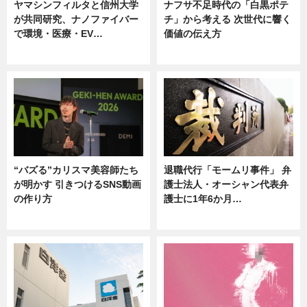
ヤマシンフィルタと信州大学
ナフサ不足時代の「白黒ポテ
が共同研究、ナノファイバー
チ」から考える 次世代に響く
で環境・医療・EV…
価値の伝え方
ニュース
ニュース
“バズる”カリスマ美容師たち
退職代行「モームリ事件」 弁
が明かす 引きつけるSNS動画
護士法人・オーシャン代表弁
の作り方
護士に1年6か月…
ニュース
ニュース