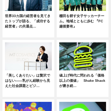
世界33カ国の経営者を見てき
棚田を耕す女子サッカーチー
たトップが語る、「成功する
ム。地域とともに歩む 『FC
経営者」の共通点…
越後妻有』
ニュース
ニュース
「美しくありたい」は贅沢で
値上げ時代に問われる「価格
はない――乳がん経験から見
以上の価値」 Shake Shack
えた社会課題とビジ…
が磨き続…
ニュース
ニュース