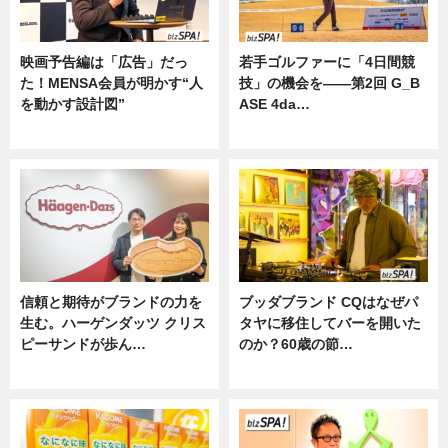
映画予告編は「広告」だっ
若手ゴルファーに「4日間競
た！MENSA会員が明かす“人
技」の機会を——第2回 G_B
を動かす設計図”
ASE 4da…
ニュース
ニュース
信頼と期待がブランドの力を
ブッダブランド CQはなぜパ
生む。ハーゲンダッツ クリス
タヤに移住してバーを開いた
ピーサンドが歩ん…
のか？60歳の節…
ニュース
ニュース