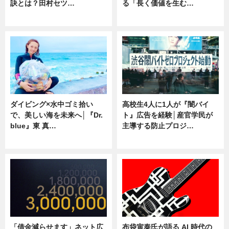
訣とは？田村セツ…
る「長く価値を生む…
専門家インタビュー
ニュース
ダイビング×水中ゴミ拾い
高校生4人に1人が『闇バイ
で、美しい海を未来へ│『Dr.
ト』広告を経験│産官学民が
blue』東 真…
主導する防止プロジ…
ニュース
ニュース
「借金減らせます」ネット広
布袋寅泰氏が語る AI 時代の