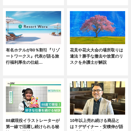
ニュース
ニュース
有名ホテルが80％割引『リゾ
花見や花火大会の場所取りは
ートワークス』代表が語る旅
違法？勝手な撤去や放置のリ
行福利厚生の仕組…
スクを弁護士が解説
ニュース
ニュース
88歳現役イラストレーターが
10年以上売れ続ける商品と
第一線で活躍し続けられる秘
は？デザイナー・安積伸が語