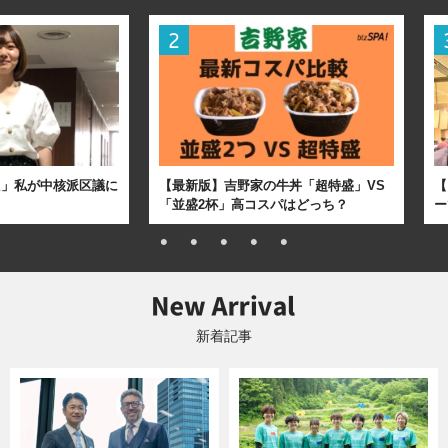
た」私が中核派区議に
【最新版】吉野家の牛丼「超特盛」VS
【
「並盛2杯」高コスパはどっち？
ー
新着記事