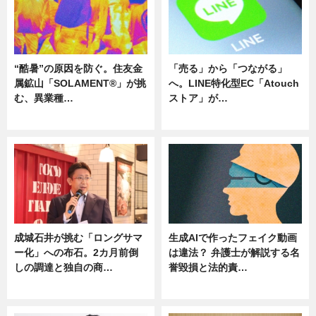
“酷暑”の原因を防ぐ。住友金
「売る」から「つながる」
属鉱山「SOLAMENT®」が挑
へ。LINE特化型EC「Atouch
む、異業種…
ストア」が…
ニュース
ニュース
成城石井が挑む「ロングサマ
生成AIで作ったフェイク動画
ー化」への布石。2カ月前倒
は違法？ 弁護士が解説する名
しの調達と独自の商…
誉毀損と法的責…
ニュース
ニュース