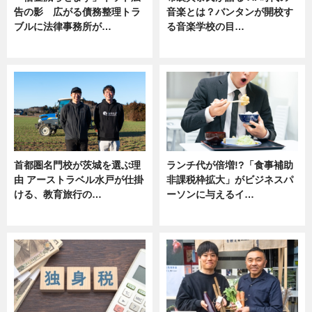
告の影 広がる債務整理トラ
音楽とは？バンタンが開校す
ブルに法律事務所が…
る音楽学校の目…
ニュース
ニュース
首都圏名門校が茨城を選ぶ理
ランチ代が倍増!?「食事補助
由 アーストラベル水戸が仕掛
非課税枠拡大」がビジネスパ
ける、教育旅行の…
ーソンに与えるイ…
ニュース
ニュース