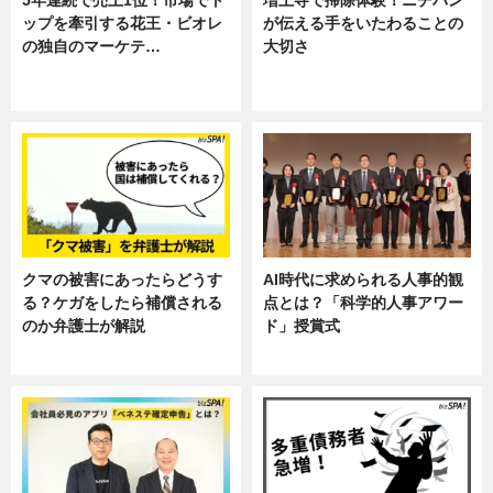
ップを牽引する花王・ビオレ
が伝える手をいたわることの
の独自のマーケテ…
大切さ
ニュース, 暮らし
ニュース, 企業インタビュー, 暮ら
し
クマの被害にあったらどうす
AI時代に求められる人事的観
る？ケガをしたら補償される
点とは？「科学的人事アワー
のか弁護士が解説
ド」授賞式
専門家インタビュー
ニュース