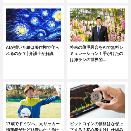
AIが描いた絵は著作権で守ら
将来の薄毛具合をAIで無料シ
れるのか？│弁護士が解説
ミュレーション！手がけたの
は洋ランの世界的…
ニュース
ニュース
sponsored by 河野メリクロン
17歳でドイツへ。元サッカー
ビットコインの価格はなぜ上
指導者がたどり着いた「負け
下する？初心者向けに仕組み