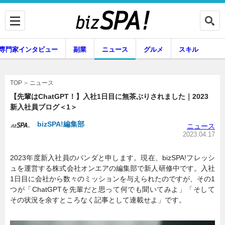
専門家インタビュー
副業
ニュース
グルメ
スキル
ニュース
TOP
【先輩はChatGPT！】入社1日目に無茶ぶりされました｜2023
新入社員ブログ＜1＞
企業インタビュー
専門家インタビュー
bizSPA!編集部
ニュース
2023.04.17
2023年度新入社員のパンダと申します。現在、bizSPA!フレッシ
副業
ニュース
ュを運営する株式会社オンエアの編集部で新人研修中です。入社
1日目に会社から数々のミッションを与えられたのですが、その1
つが「ChatGPTを先輩だと思って何でも聞いてみよ」「そして
その状況を余すところなく記事として連載せよ」です。
グルメ
スキル