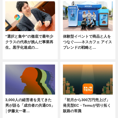
“選択と集中”の徹底で最年少
体験型イベントで商品と人を
クラスの代表が挑んだ事業再
つなぐ――ネスカフェ アイス
生。黒字化達成の…
ブレンドの戦略と…
ニュース
ニュース
3,000人の経営者を見てきた
「初月から300万円売上げ」
男が語る「成功者の共通OS」
発見型EC・Temuが切り拓く
│伊藤太一著…
販路の常識