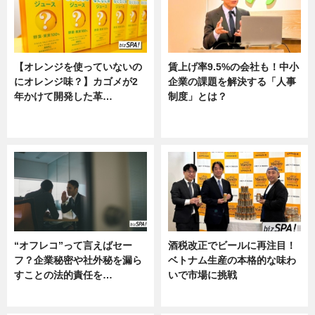
【オレンジを使っていないの
賃上げ率9.5%の会社も！中小
にオレンジ味？】カゴメが2
企業の課題を解決する「人事
年かけて開発した革…
制度」とは？
グルメ, ニュース, 企業インタビュ
ニュース
ー
“オフレコ”って言えばセー
酒税改正でビールに再注目！
フ？企業秘密や社外秘を漏ら
ベトナム生産の本格的な味わ
すことの法的責任を…
いで市場に挑戦
ニュース, 専門家インタビュー
ニュース