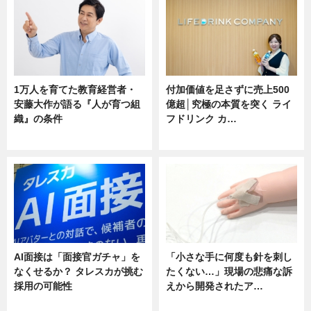
1万人を育てた教育経営者・
付加価値を足さずに売上500
安藤大作が語る『人が育つ組
億超│究極の本質を突く ライ
織』の条件
フドリンク カ…
ニュース
ニュース
AI面接は「面接官ガチャ」を
「小さな手に何度も針を刺し
なくせるか？ タレスカが挑む
たくない…」現場の悲痛な訴
採用の可能性
えから開発されたア…
ニュース
ニュース