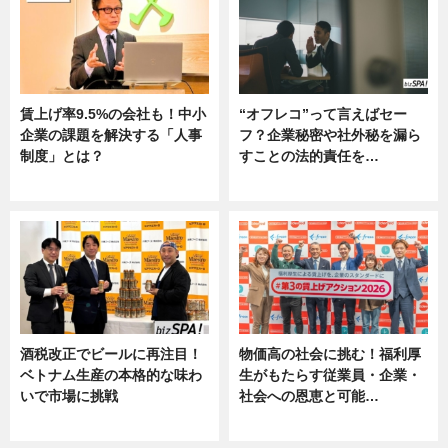
賃上げ率9.5%の会社も！中小
“オフレコ”って言えばセー
企業の課題を解決する「人事
フ？企業秘密や社外秘を漏ら
制度」とは？
すことの法的責任を…
ニュース
ニュース, 専門家インタビュー
酒税改正でビールに再注目！
物価高の社会に挑む！福利厚
ベトナム生産の本格的な味わ
生がもたらす従業員・企業・
いで市場に挑戦
社会への恩恵と可能…
ニュース
ニュース