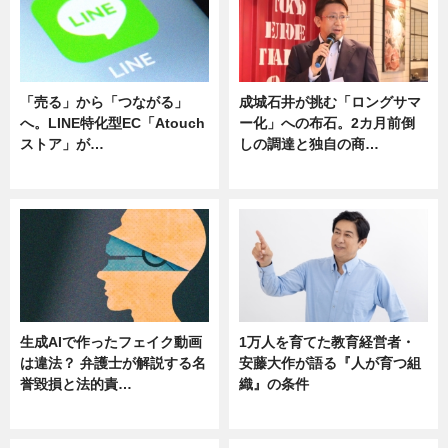
「売る」から「つながる」
成城石井が挑む「ロングサマ
へ。LINE特化型EC「Atouch
ー化」への布石。2カ月前倒
ストア」が…
しの調達と独自の商…
ニュース
ニュース
生成AIで作ったフェイク動画
1万人を育てた教育経営者・
は違法？ 弁護士が解説する名
安藤大作が語る『人が育つ組
誉毀損と法的責…
織』の条件
ニュース
ニュース