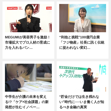
MEGUMIが美容男子を激励！
“利他と挑戦”100億円企業
市場拡大でプロ人材の育成に
「フジ物産」社長に訊く伝統
力を入れるバン…
に捉われない変幻…
企業インタビュー
ニュース
中学生が介護の未来を変え
“貯金だけでは生き残れな
る!?「ケア×社会課題」の新
い”時代に──いま働く人が知
発想が生むイノベー…
るべき金融の真実