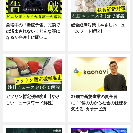
急増中の「爆破予告」冗談で
総合経済対策【やさしいニュ
は済まされない！どんな罪に
ースワード解説】
なるか弁護士に聞い…
ニュース
専門家インタビュー
ガソリン暫定税率廃止【やさ
29歳で新規事業の責任者
しいニュースワード解説】
に！“個の力から社会の仕様を
変える”カオナビ流…
ニュース
企業インタビュー