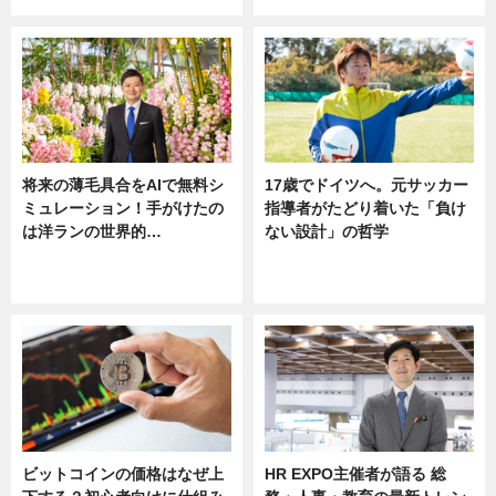
将来の薄毛具合をAIで無料シ
17歳でドイツへ。元サッカー
ミュレーション！手がけたの
指導者がたどり着いた「負け
は洋ランの世界的…
ない設計」の哲学
ニュース
ニュース
sponsored by 河野メリクロン
ビットコインの価格はなぜ上
HR EXPO主催者が語る 総