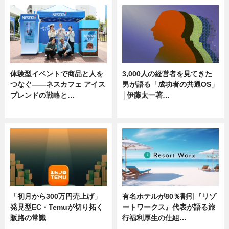
体験型イベントで商品と人を
3,000人の経営者を見てきた
つなぐ――ネスカフェ アイス
男が語る「成功者の共通OS」
ブレンドの戦略と…
│伊藤太一著…
ニュース
ニュース
「初月から300万円売上げ」
有名ホテルが80％割引『リゾ
発見型EC・Temuが切り拓く
ートワークス』代表が語る旅
販路の常識
行福利厚生の仕組…