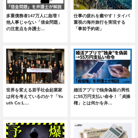
多重債務者147万人に急増！
仕事の疲れを癒やす！タイパ
他人事じゃない「借金問題」
重視の海外旅行を実現する
の注意点を弁護士…
「事前予約術」
専門家インタビュー
暮らし
世界を変える若手社会起業家
婚活アプリで独身偽装の男性
は何を考えているのか？「Yo
に55万円支払い命令！「貞操
uth Co:L…
権」とは何かを弁…
スキル
専門家インタビュー