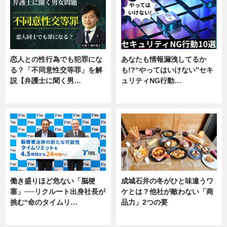
恋人との性行為でも犯罪にな
あなたも情報漏洩してるか
る？「不同意性交等罪」を解
も!?“やってはいけない”セキ
説【弁護士に聞く男…
ュリティNG行動…
専門家インタビュー
専門家インタビュー
働き盛りほど危ない「脳梗
成城石井の冬がひと味違うワ
塞」──リクルート出身社長が
ケとは？他社が敵わない「商
挑む“命のタイムリ…
品力」2つの要
企業インタビュー
グルメ