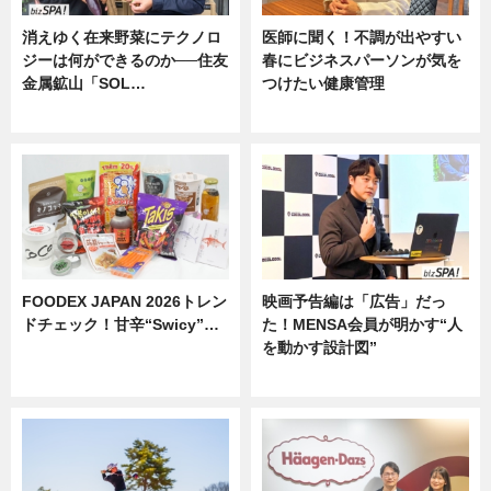
消えゆく在来野菜にテクノロ
医師に聞く！不調が出やすい
ジーは何ができるのか──住友
春にビジネスパーソンが気を
金属鉱山「SOL…
つけたい健康管理
ニュース
ニュース
FOODEX JAPAN 2026トレン
映画予告編は「広告」だっ
ドチェック！甘辛“Swicy”…
た！MENSA会員が明かす“人
を動かす設計図”
ニュース
ニュース