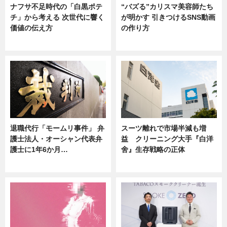
ナフサ不足時代の「白黒ポテ
“バズる”カリスマ美容師たち
チ」から考える 次世代に響く
が明かす 引きつけるSNS動画
価値の伝え方
の作り方
ニュース
ニュース
退職代行「モームリ事件」 弁
スーツ離れで市場半減も増
護士法人・オーシャン代表弁
益 クリーニング大手『白洋
護士に1年6か月…
舍』生存戦略の正体
ニュース
企業インタビュー