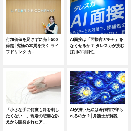
付加価値を足さずに売上500
AI面接は「面接官ガチャ」を
億超│究極の本質を突く ライ
なくせるか？ タレスカが挑む
フドリンク カ…
採用の可能性
ニュース
ニュース
「小さな手に何度も針を刺し
AIが描いた絵は著作権で守ら
たくない…」現場の悲痛な訴
れるのか？│弁護士が解説
えから開発されたア…
ニュース
ニュース