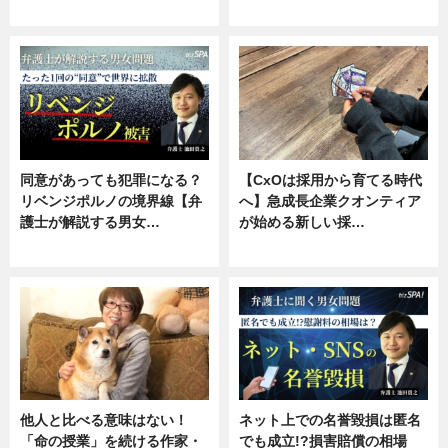
ニュース, 専門家インタビュー
ニュース, 専門家インタビュー
同意があっても犯罪になる？
【CxOは採用から育てる時代
リベンジポルノの境界線【弁
へ】急成長企業クオンティア
護士が解説する男女…
が始める新しい採…
専門家インタビュー
ニュース
他人と比べる意味はない！
ネット上での名誉毀損は匿名
「命の授業」を続ける作家・
でも成立!?損害賠償の相場