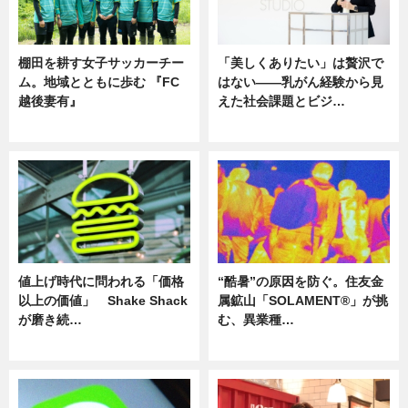
棚田を耕す女子サッカーチー
「美しくありたい」は贅沢で
ム。地域とともに歩む 『FC
はない――乳がん経験から見
越後妻有』
えた社会課題とビジ…
ニュース
ニュース
値上げ時代に問われる「価格
“酷暑”の原因を防ぐ。住友金
以上の価値」 Shake Shack
属鉱山「SOLAMENT®」が挑
が磨き続…
む、異業種…
ニュース
ニュース