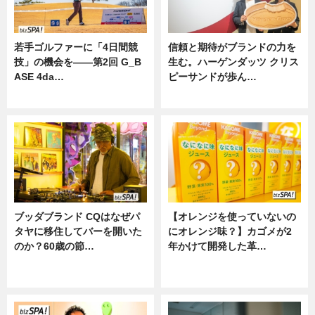
若手ゴルファーに「4日間競
信頼と期待がブランドの力を
技」の機会を——第2回 G_B
生む。ハーゲンダッツ クリス
ASE 4da…
ピーサンドが歩ん…
ニュース
ニュース
ブッダブランド CQはなぜパ
【オレンジを使っていないの
タヤに移住してバーを開いた
にオレンジ味？】カゴメが2
のか？60歳の節…
年かけて開発した革…
ニュース
グルメ, ニュース, 企業インタビュ
ー