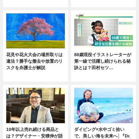
ニュース
ニュース
花見や花火大会の場所取りは
88歳現役イラストレーターが
違法？勝手な撤去や放置のリ
第一線で活躍し続けられる秘
スクを弁護士が解説
訣とは？田村セツ…
ニュース
専門家インタビュー
10年以上売れ続ける商品と
ダイビング×水中ゴミ拾い
は？デザイナー・安積伸が語
で、美しい海を未来へ│『Dr.