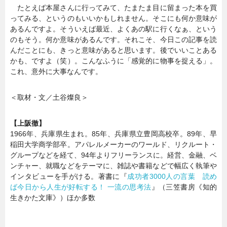
たとえば本屋さんに行ってみて、たまたま目に留まった本を買
ってみる、というのもいいかもしれません。そこにも何か意味が
あるんですよ。そういえば最近、よくあの駅に行くなぁ、という
のもそう。何か意味があるんです。それこそ、今日この記事を読
んだことにも、きっと意味があると思います。後でいいことある
かも、ですよ（笑）。こんなふうに「感覚的に物事を捉える」。
これ、意外に大事なんです。
＜取材・文／土谷燦良＞
【上阪徹】
1966年、兵庫県生まれ。85年、兵庫県立豊岡高校卒。89年、早
稲田大学商学部卒。アパレルメーカーのワールド、リクルート・
グループなどを経て、94年よりフリーランスに。経営、金融、ベ
ンチャー、就職などをテーマに、雑誌や書籍などで幅広く執筆や
インタビューを手がける。著書に『
成功者3000人の言葉 読め
ば今日から人生が好転する！ 一流の思考法
』（三笠書房《知的
生きかた文庫》）ほか多数