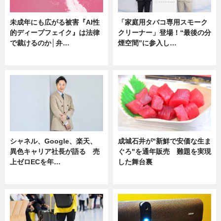
未成年にも広がる被害『AI性
「家庭用タバコ専用スモーク
的ディープフェイク』は法律
クリーナー」登場！“最後の分
で裁けるのか│弁…
煙空間”に参入し…
ニュース
ニュース
シャネル、Google、楽天、
成城石井が"新鮮で安価な生ま
異色キャリア社長が語る 売
ぐろ"を通年販売 難題を実現
上ゼロECを年…
した舞台裏
ニュース
ニュース