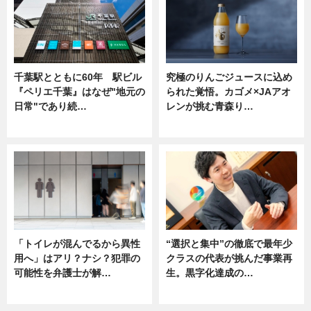
千葉駅とともに60年 駅ビル
究極のりんごジュースに込め
『ペリエ千葉』はなぜ"地元の
られた覚悟。カゴメ×JAアオ
日常"であり続…
レンが挑む青森り…
ニュース
ニュース
「トイレが混んでるから異性
“選択と集中”の徹底で最年少
用へ」はアリ？ナシ？犯罪の
クラスの代表が挑んだ事業再
可能性を弁護士が解…
生。黒字化達成の…
ニュース, 専門家インタビュー
ニュース