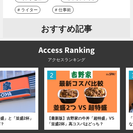
# ライター
# 仕事術
おすすめ記事
アクセスランキング
盛」と「並盛2杯」
【最新版】吉野家の牛丼「超特盛」VS
「
パ？
「並盛2杯」高コスパはどっち？
な