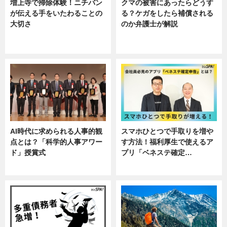
増上寺で掃除体験！ニチバン
クマの被害にあったらどうす
が伝える手をいたわることの
る？ケガをしたら補償される
大切さ
のか弁護士が解説
ニュース, 企業インタビュー, 暮ら
専門家インタビュー
し
AI時代に求められる人事的観
スマホひとつで手取りを増や
点とは？「科学的人事アワー
す方法！福利厚生で使えるア
ド」授賞式
プリ「ベネステ確定…
ニュース
企業インタビュー