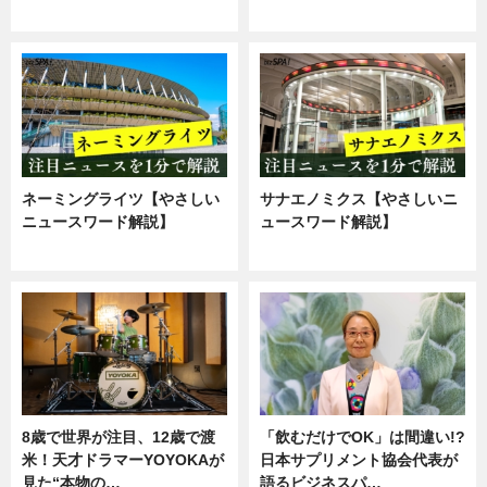
ニュース
企業インタビュー
ネーミングライツ【やさしい
サナエノミクス【やさしいニ
ニュースワード解説】
ュースワード解説】
ニュース
ニュース
8歳で世界が注目、12歳で渡
「飲むだけでOK」は間違い!?
米！天才ドラマーYOYOKAが
日本サプリメント協会代表が
見た“本物の…
語るビジネスパ…