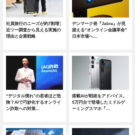
社員旅行のニーズが約7割増│
デンマーク発『Jabra』が見
近ツー調査から見える実施の
据える“オンライン会議革命”
理由と企業戦略
日本市場へ…
ニュース
ニュース
“デジタル慣れ”の若者ほど危
搭載AIが戦術をアドバイス。
険？AIで巧妙化するオンライ
5万円台で登場したミドルゲ
ン詐欺への対策…
ーミングスマホ『…
ニュース
ニュース