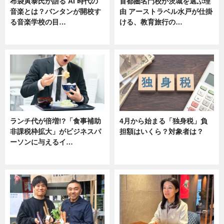
布袋寅泰氏が語る AI 時代の
首都圏名門校が茨城を選ぶ理
音楽とは？バンタンが開校す
由 アーストラベル水戸が仕掛
る音楽学校の目…
ける、教育旅行の…
ニュース
ニュース
ランチ代が倍増!?「食事補助
4月から始まる「独身税」負
非課税枠拡大」がビジネスパ
担額はいくら？対象者は？
ーソンに与えるイ…
ニュース
ニュース