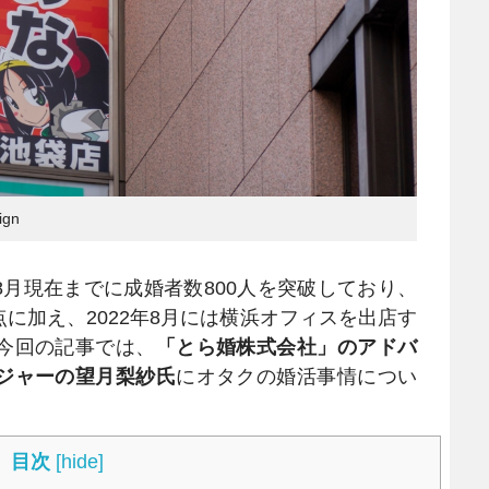
gn
年8月現在までに成婚者数800人を突破しており、
に加え、2022年8月には横浜オフィスを出店す
今回の記事では、
「とら婚株式会社」のアドバ
ジャーの望月梨紗氏
にオタクの婚活事情につい
目次
[
hide
]