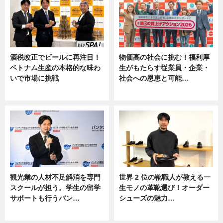
酒税改正でビールに再注目！
物価高の社会に挑む！福利厚
ベトナム生産の本格的な味わ
生がもたらす従業員・企業・
いで市場に挑戦
社会への恩恵と可能…
ニュース
ニュース
観光業の人材不足解消を専門
世界 2 位の靴職人が教える一
スクールが担う。学生の留学
生モノの革靴選び！オーダー
サポートも行うバン…
シューズの魅力…
ニュース, 企業インタビュー
ニュース, 専門家インタビュー