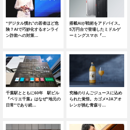
“デジタル慣れ”の若者ほど危
搭載AIが戦術をアドバイス。
険？AIで巧妙化するオンライ
5万円台で登場したミドルゲ
ン詐欺への対策…
ーミングスマホ『…
ニュース
ニュース
千葉駅とともに60年 駅ビル
究極のりんごジュースに込め
『ペリエ千葉』はなぜ"地元の
られた覚悟。カゴメ×JAアオ
日常"であり続…
レンが挑む青森り…
ニュース
ニュース