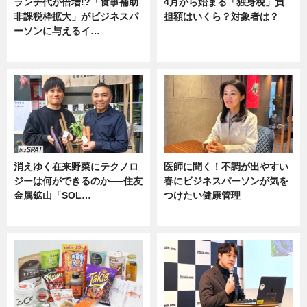
ランチ代が倍増!?「食事補助
4月から始まる「独身税」負
非課税枠拡大」がビジネスパ
担額はいくら？対象者は？
ーソンに与えるイ…
ニュース
ニュース
消えゆく在来野菜にテクノロ
医師に聞く！不調が出やすい
ジーは何ができるのか──住友
春にビジネスパーソンが気を
金属鉱山「SOL…
つけたい健康管理
ニュース
ニュース