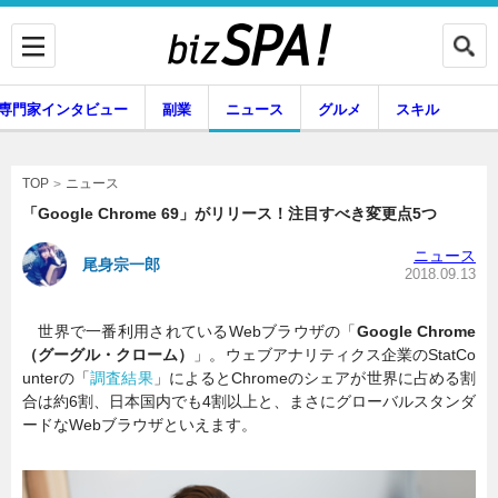
専門家インタビュー
副業
ニュース
グルメ
スキル
ニュース
TOP
「Google Chrome 69」がリリース！注目すべき変更点5つ
ニュース
尾身宗一郎
企業インタビュー
専門家インタビュー
2018.09.13
世界で一番利用されているWebブラウザの「
Google Chrome
（グーグル・クローム）
」。ウェブアナリティクス企業のStatCo
副業
ニュース
unterの「
調査結果
」によるとChromeのシェアが世界に占める割
合は約6割、日本国内でも4割以上と、まさにグローバルスタンダ
ードなWebブラウザといえます。
グルメ
スキル