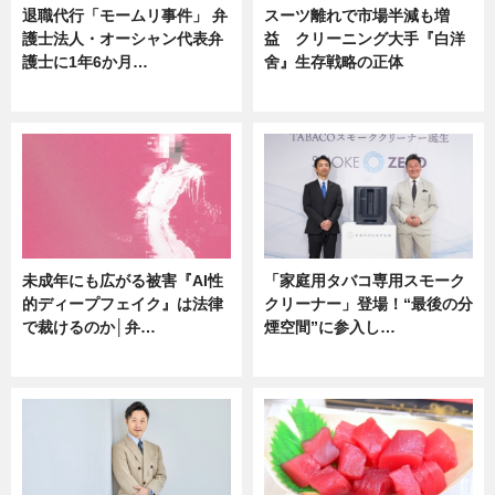
退職代行「モームリ事件」 弁
スーツ離れで市場半減も増
護士法人・オーシャン代表弁
益 クリーニング大手『白洋
護士に1年6か月…
舍』生存戦略の正体
ニュース
企業インタビュー
未成年にも広がる被害『AI性
「家庭用タバコ専用スモーク
的ディープフェイク』は法律
クリーナー」登場！“最後の分
で裁けるのか│弁…
煙空間”に参入し…
ニュース
ニュース