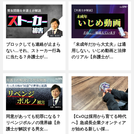
ブロックしても連絡が止まら
「未成年だから大丈夫」は通
ない…それ、ストーカー行為
用しない。いじめ動画と法律
に当たる？弁護士が…
のリアル【弁護士が…
ニュース, 専門家インタビュー
ニュース, 専門家インタビュー
同意があっても犯罪になる？
【CxOは採用から育てる時代
リベンジポルノの境界線【弁
へ】急成長企業クオンティア
護士が解説する男女…
が始める新しい採…