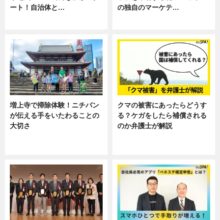
ート！自治体と…
の独自のマーケテ…
ニュース
ニュース, 暮らし
増上寺で掃除体験！ニチバン
クマの被害にあったらどうす
が伝える手をいたわることの
る？ケガをしたら補償される
大切さ
のか弁護士が解説
ニュース, 企業インタビュー, 暮ら
専門家インタビュー
し