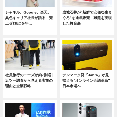
シャネル、Google、楽天、
成城石井が"新鮮で安価な生ま
異色キャリア社長が語る 売
ぐろ"を通年販売 難題を実現
上ゼロECを年…
した舞台裏
ニュース
ニュース
社員旅行のニーズが約7割増│
デンマーク発『Jabra』が見
近ツー調査から見える実施の
据える“オンライン会議革命”
理由と企業戦略
日本市場へ…
ニュース
ニュース