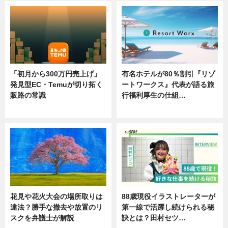
「初月から300万円売上げ」
有名ホテルが80％割引『リゾ
発見型EC・Temuが切り拓く
ートワークス』代表が語る旅
販路の常識
行福利厚生の仕組…
ニュース
ニュース
花見や花火大会の場所取りは
88歳現役イラストレーターが
違法？勝手な撤去や放置のリ
第一線で活躍し続けられる秘
スクを弁護士が解説
訣とは？田村セツ…