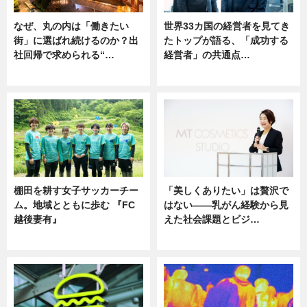
なぜ、丸の内は「働きたい
世界33カ国の経営者を見てき
街」に選ばれ続けるのか？出
たトップが語る、「成功する
社回帰で求められる“…
経営者」の共通点…
ニュース
ニュース
棚田を耕す女子サッカーチー
「美しくありたい」は贅沢で
ム。地域とともに歩む 『FC
はない――乳がん経験から見
越後妻有』
えた社会課題とビジ…
ニュース
ニュース