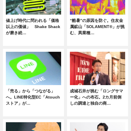
値上げ時代に問われる「価格
“酷暑”の原因を防ぐ。住友金
以上の価値」 Shake Shack
属鉱山「SOLAMENT®」が挑
が磨き続…
む、異業種…
ニュース
ニュース
「売る」から「つながる」
成城石井が挑む「ロングサマ
へ。LINE特化型EC「Atouch
ー化」への布石。2カ月前倒
ストア」が…
しの調達と独自の商…
ニュース
ニュース