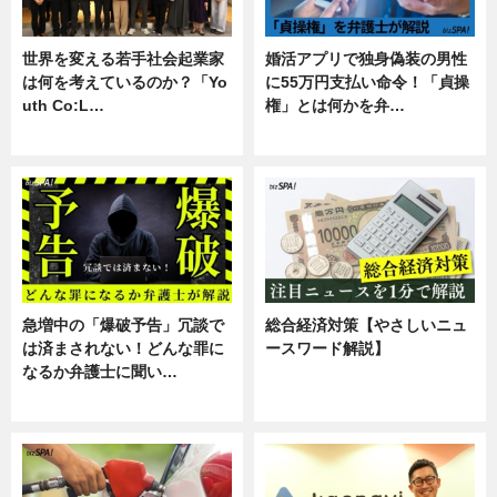
世界を変える若手社会起業家
婚活アプリで独身偽装の男性
は何を考えているのか？「Yo
に55万円支払い命令！「貞操
uth Co:L…
権」とは何かを弁…
スキル
専門家インタビュー
急増中の「爆破予告」冗談で
総合経済対策【やさしいニュ
は済まされない！どんな罪に
ースワード解説】
なるか弁護士に聞い…
ニュース
専門家インタビュー