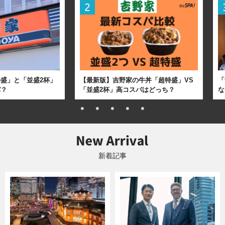
盛」と「並盛2杯」
【最新版】吉野家の牛丼「超特盛」VS
「
パ？
「並盛2杯」高コスパはどっち？
な
新着記事