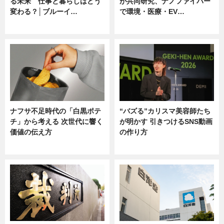
る未来 仕事と暮らしはどう
が共同研究、ナノファイバー
変わる？│ブルーイ…
で環境・医療・EV…
ニュース
ニュース
ナフサ不足時代の「白黒ポテ
“バズる”カリスマ美容師たち
チ」から考える 次世代に響く
が明かす 引きつけるSNS動画
価値の伝え方
の作り方
ニュース
ニュース