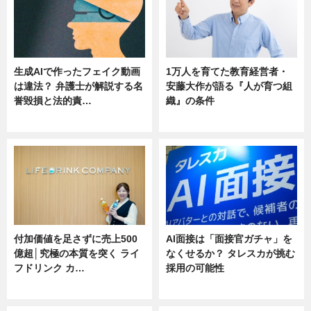
生成AIで作ったフェイク動画
1万人を育てた教育経営者・
は違法？ 弁護士が解説する名
安藤大作が語る『人が育つ組
誉毀損と法的責…
織』の条件
ニュース
ニュース
付加価値を足さずに売上500
AI面接は「面接官ガチャ」を
億超│究極の本質を突く ライ
なくせるか？ タレスカが挑む
フドリンク カ…
採用の可能性
ニュース
ニュース