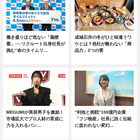
働き盛りほど危ない「脳梗
成城石井の冬がひと味違うワ
塞」──リクルート出身社長が
ケとは？他社が敵わない「商
挑む“命のタイムリ…
品力」2つの要
企業インタビュー
グルメ
MEGUMIが美容男子を激励！
“利他と挑戦”100億円企業
市場拡大でプロ人材の育成に
「フジ物産」社長に訊く伝統
力を入れるバン…
に捉われない変幻…
企業インタビュー
ニュース