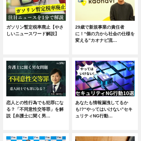
ガソリン暫定税率廃止【やさ
29歳で新規事業の責任者
しいニュースワード解説】
に！“個の力から社会の仕様を
変える”カオナビ流…
ニュース
企業インタビュー
恋人との性行為でも犯罪にな
あなたも情報漏洩してるか
る？「不同意性交等罪」を解
も!?“やってはいけない”セキ
説【弁護士に聞く男…
ュリティNG行動…
専門家インタビュー
専門家インタビュー