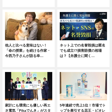
専門家インタビュー
ニュース
他人と比べる意味はない！
ネット上での名誉毀損は匿名
「命の授業」を続ける作家・
でも成立!?損害賠償の相場
今西乃子さんが語る幸…
は？【弁護士に聞く…
専門家インタビュー
専門家インタビュー
家計にも環境にも優しい再エ
5年連続で売上1位！市場でト
ネ電気「Pikaでんき」がスタ
ップを牽引する花王・ビオレ