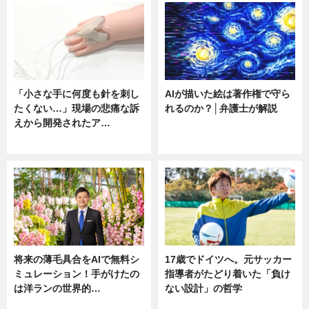
「小さな手に何度も針を刺し
AIが描いた絵は著作権で守ら
たくない…」現場の悲痛な訴
れるのか？│弁護士が解説
えから開発されたア…
ニュース
ニュース
将来の薄毛具合をAIで無料シ
17歳でドイツへ。元サッカー
ミュレーション！手がけたの
指導者がたどり着いた「負け
は洋ランの世界的…
ない設計」の哲学
ニュース
ニュース