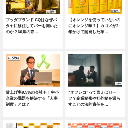
ブッダブランド CQはなぜパ
【オレンジを使っていないの
タヤに移住してバーを開いた
にオレンジ味？】カゴメが2
のか？60歳の節…
年かけて開発した革…
ニュース
グルメ, ニュース, 企業インタビュ
ー
賃上げ率9.5%の会社も！中小
“オフレコ”って言えばセー
企業の課題を解決する「人事
フ？企業秘密や社外秘を漏ら
制度」とは？
すことの法的責任を…
ニュース
ニュース, 専門家インタビュー