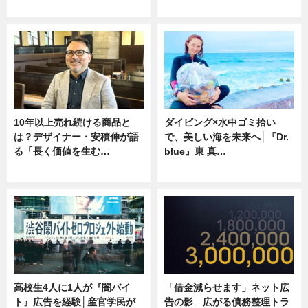
ニュース
専門家インタビュー
10年以上売れ続ける商品と
ダイビング×水中ゴミ拾い
は？デザイナー・安積伸が語
で、美しい海を未来へ│『Dr.
る「長く価値を生む…
blue』東 真…
ニュース
ニュース
高校生4人に1人が『闇バイ
「借金減らせます」ネット広
ト』広告を経験│産官学民が
告の影 広がる債務整理トラ