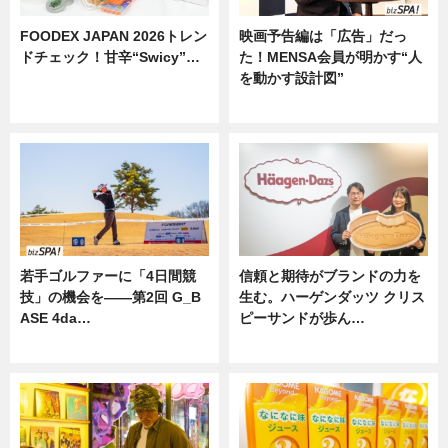
FOODEX JAPAN 2026トレン
映画予告編は「広告」だっ
ドチェック！甘辛“Swicy”…
た！MENSA会員が明かす“人
を動かす設計図”
ニュース
ニュース
若手ゴルファーに「4日間競
信頼と期待がブランドの力を
技」の機会を——第2回 G_B
生む。ハーゲンダッツ クリス
ASE 4da…
ピーサンドが歩ん…
ニュース
ニュース