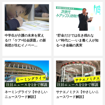
中学生が介護の未来を変え
“貯金だけでは生き残れな
る!?「ケア×社会課題」の新
い”時代に──いま働く人が知
発想が生むイノベー…
るべき金融の真実
ニュース
企業インタビュー
ネーミングライツ【やさしい
サナエノミクス【やさしいニ
ニュースワード解説】
ュースワード解説】
ニュース
ニュース