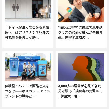
「トイレが混んでるから異性
“選択と集中”の徹底で最年少
用へ」はアリ？ナシ？犯罪の
クラスの代表が挑んだ事業再
可能性を弁護士が解…
生。黒字化達成の…
ニュース, 専門家インタビュー
ニュース
体験型イベントで商品と人を
3,000人の経営者を見てきた
つなぐ――ネスカフェ アイス
男が語る「成功者の共通OS」
ブレンドの戦略と…
│伊藤太一著…
ニュース
ニュース