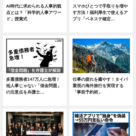
AI時代に求められる人事的観
スマホひとつで手取りを増や
点とは？「科学的人事アワー
す方法！福利厚生で使えるア
ド」授賞式
プリ「ベネステ確定…
ニュース
企業インタビュー
多重債務者147万人に急増！
仕事の疲れを癒やす！タイパ
他人事じゃない「借金問題」
重視の海外旅行を実現する
の注意点を弁護士…
「事前予約術」
専門家インタビュー
暮らし