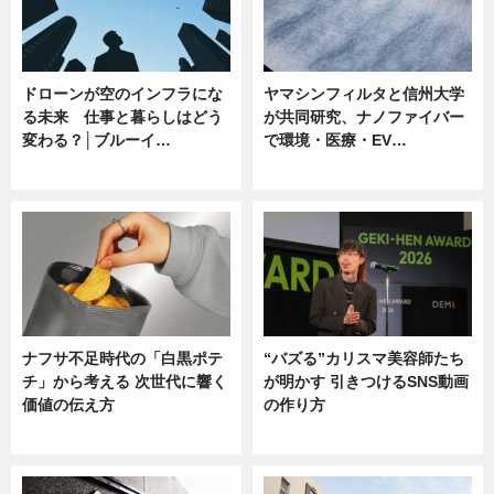
ドローンが空のインフラにな
ヤマシンフィルタと信州大学
る未来 仕事と暮らしはどう
が共同研究、ナノファイバー
変わる？│ブルーイ…
で環境・医療・EV…
ニュース
ニュース
ナフサ不足時代の「白黒ポテ
“バズる”カリスマ美容師たち
チ」から考える 次世代に響く
が明かす 引きつけるSNS動画
価値の伝え方
の作り方
ニュース
ニュース