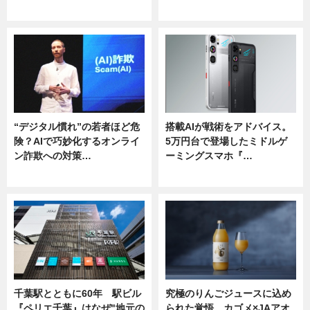
ニュース
ニュース
“デジタル慣れ”の若者ほど危
搭載AIが戦術をアドバイス。
険？AIで巧妙化するオンライ
5万円台で登場したミドルゲ
ン詐欺への対策…
ーミングスマホ『…
ニュース
ニュース
千葉駅とともに60年 駅ビル
究極のりんごジュースに込め
『ペリエ千葉』はなぜ"地元の
られた覚悟。カゴメ×JAアオ