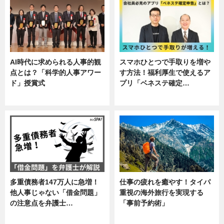
AI時代に求められる人事的観
スマホひとつで手取りを増や
点とは？「科学的人事アワー
す方法！福利厚生で使えるア
ド」授賞式
プリ「ベネステ確定…
ニュース
企業インタビュー
多重債務者147万人に急増！
仕事の疲れを癒やす！タイパ
他人事じゃない「借金問題」
重視の海外旅行を実現する
の注意点を弁護士…
「事前予約術」
専門家インタビュー
暮らし