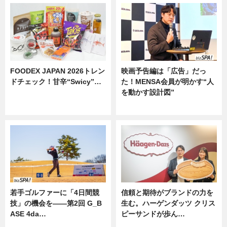
FOODEX JAPAN 2026トレン
映画予告編は「広告」だっ
ドチェック！甘辛“Swicy”…
た！MENSA会員が明かす“人
を動かす設計図”
ニュース
ニュース
若手ゴルファーに「4日間競
信頼と期待がブランドの力を
技」の機会を——第2回 G_B
生む。ハーゲンダッツ クリス
ASE 4da…
ピーサンドが歩ん…