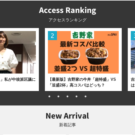
アクセスランキング
た」私が中核派区議に
【最新版】吉野家の牛丼「超特盛」VS
吉
「並盛2杯」高コスパはどっち？
は
新着記事