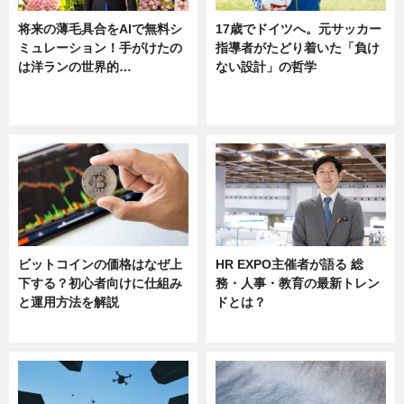
将来の薄毛具合をAIで無料シ
17歳でドイツへ。元サッカー
ミュレーション！手がけたの
指導者がたどり着いた「負け
は洋ランの世界的…
ない設計」の哲学
ニュース
ニュース
sponsored by 河野メリクロン
ビットコインの価格はなぜ上
HR EXPO主催者が語る 総
下する？初心者向けに仕組み
務・人事・教育の最新トレン
と運用方法を解説
ドとは？
ニュース
ニュース