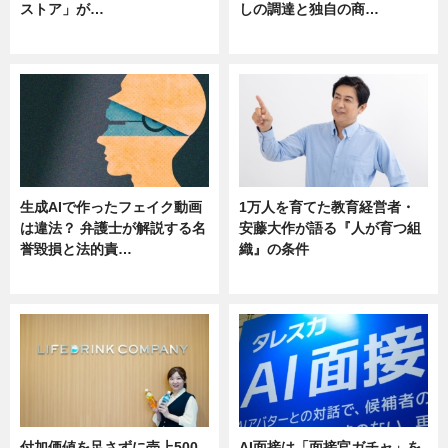
ストア」が…
しの調達と独自の商…
ニュース
ニュース
生成AIで作ったフェイク動画
1万人を育てた教育経営者・
は違法？ 弁護士が解説する名
安藤大作が語る『人が育つ組
誉毀損と法的責…
織』の条件
ニュース
ニュース
付加価値を足さずに売上500
AI面接は「面接官ガチャ」を