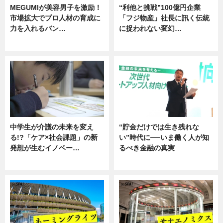
MEGUMIが美容男子を激励！
“利他と挑戦”100億円企業
市場拡大でプロ人材の育成に
「フジ物産」社長に訊く伝統
力を入れるバン…
に捉われない変幻…
企業インタビュー
ニュース
中学生が介護の未来を変え
“貯金だけでは生き残れな
る!?「ケア×社会課題」の新
い”時代に──いま働く人が知
発想が生むイノベー…
るべき金融の真実
ニュース
企業インタビュー