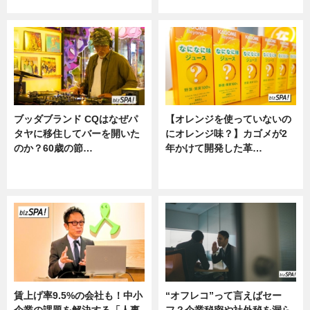
ニュース
ニュース
ブッダブランド CQはなぜパ
【オレンジを使っていないの
タヤに移住してバーを開いた
にオレンジ味？】カゴメが2
のか？60歳の節…
年かけて開発した革…
ニュース
グルメ, ニュース, 企業インタビュ
ー
賃上げ率9.5%の会社も！中小
“オフレコ”って言えばセー
企業の課題を解決する「人事
フ？企業秘密や社外秘を漏ら