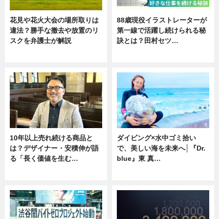
花見や花火大会の場所取りは
88歳現役イラストレーターが
違法？勝手な撤去や放置のリ
第一線で活躍し続けられる秘
スクを弁護士が解説
訣とは？田村セツ…
ニュース
専門家インタビュー
10年以上売れ続ける商品と
ダイビング×水中ゴミ拾い
は？デザイナー・安積伸が語
で、美しい海を未来へ│『Dr.
る「長く価値を生む…
blue』東 真…
ニュース
ニュース