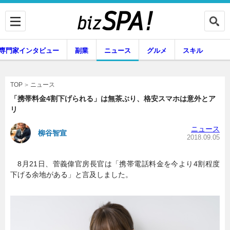
専門家インタビュー
副業
ニュース
グルメ
スキル
ニュース
TOP
「携帯料金4割下げられる」は無茶ぶり、格安スマホは意外とア
リ
企業インタビュー
専門家インタビュー
ニュース
柳谷智宣
2018.09.05
8月21日、菅義偉官房長官は「携帯電話料金を今より4割程度
副業
ニュース
下げる余地がある」と言及しました。
グルメ
スキル