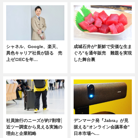
シャネル、Google、楽天、
成城石井が"新鮮で安価な生ま
異色キャリア社長が語る 売
ぐろ"を通年販売 難題を実現
上ゼロECを年…
した舞台裏
ニュース
ニュース
社員旅行のニーズが約7割増│
デンマーク発『Jabra』が見
近ツー調査から見える実施の
据える“オンライン会議革命”
理由と企業戦略
日本市場へ…