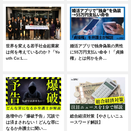
世界を変える若手社会起業家
婚活アプリで独身偽装の男性
は何を考えているのか？「Yo
に55万円支払い命令！「貞操
uth Co:L…
権」とは何かを弁…
スキル
専門家インタビュー
急増中の「爆破予告」冗談で
総合経済対策【やさしいニュ
は済まされない！どんな罪に
ースワード解説】
なるか弁護士に聞い…
ニュース