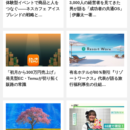
体験型イベントで商品と人を
3,000人の経営者を見てきた
つなぐ――ネスカフェ アイス
男が語る「成功者の共通OS」
ブレンドの戦略と…
│伊藤太一著…
ニュース
ニュース
「初月から300万円売上げ」
有名ホテルが80％割引『リゾ
発見型EC・Temuが切り拓く
ートワークス』代表が語る旅
販路の常識
行福利厚生の仕組…
ニュース
ニュース