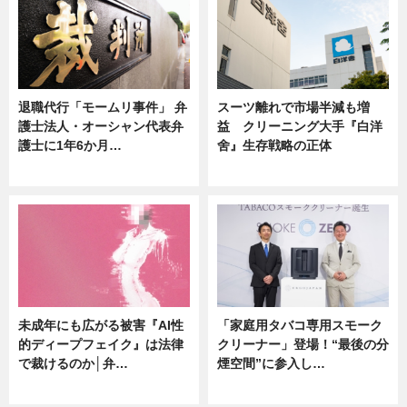
退職代行「モームリ事件」 弁
スーツ離れで市場半減も増
護士法人・オーシャン代表弁
益 クリーニング大手『白洋
護士に1年6か月…
舍』生存戦略の正体
ニュース
企業インタビュー
未成年にも広がる被害『AI性
「家庭用タバコ専用スモーク
的ディープフェイク』は法律
クリーナー」登場！“最後の分
で裁けるのか│弁…
煙空間”に参入し…
ニュース
ニュース