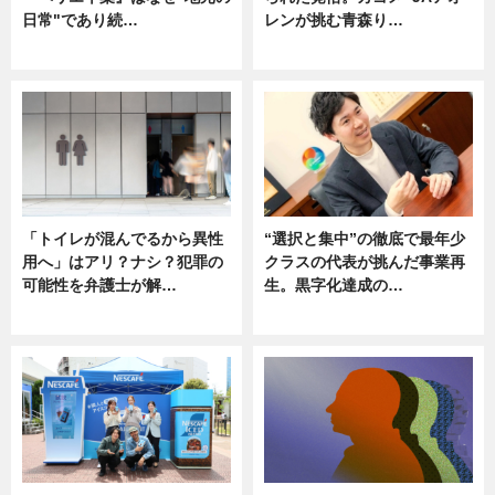
日常"であり続…
レンが挑む青森り…
ニュース
ニュース
「トイレが混んでるから異性
“選択と集中”の徹底で最年少
用へ」はアリ？ナシ？犯罪の
クラスの代表が挑んだ事業再
可能性を弁護士が解…
生。黒字化達成の…
ニュース, 専門家インタビュー
ニュース