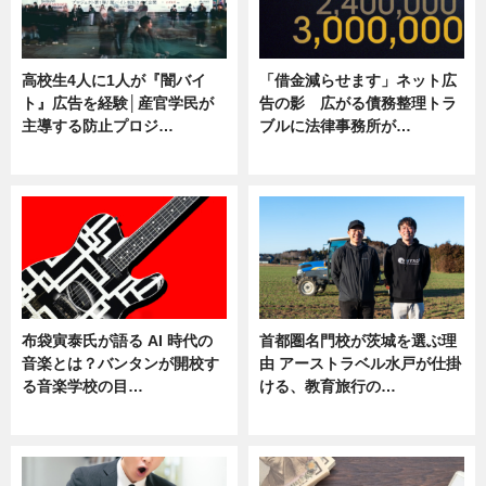
高校生4人に1人が『闇バイ
「借金減らせます」ネット広
ト』広告を経験│産官学民が
告の影 広がる債務整理トラ
主導する防止プロジ…
ブルに法律事務所が…
ニュース
ニュース
布袋寅泰氏が語る AI 時代の
首都圏名門校が茨城を選ぶ理
音楽とは？バンタンが開校す
由 アーストラベル水戸が仕掛
る音楽学校の目…
ける、教育旅行の…
ニュース
ニュース