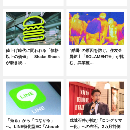
ニュース
ニュース
値上げ時代に問われる「価格
“酷暑”の原因を防ぐ。住友金
以上の価値」 Shake Shack
属鉱山「SOLAMENT®」が挑
が磨き続…
む、異業種…
ニュース
ニュース
「売る」から「つながる」
成城石井が挑む「ロングサマ
へ。LINE特化型EC「Atouch
ー化」への布石。2カ月前倒