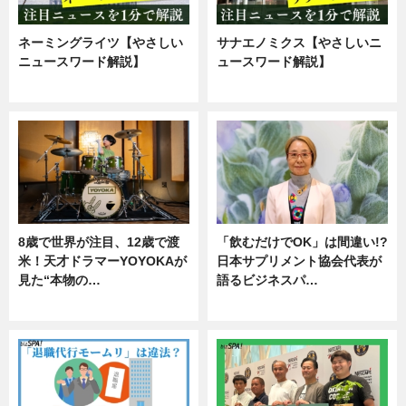
ネーミングライツ【やさしい
サナエノミクス【やさしいニ
ニュースワード解説】
ュースワード解説】
ニュース
ニュース
8歳で世界が注目、12歳で渡
「飲むだけでOK」は間違い!?
米！天才ドラマーYOYOKAが
日本サプリメント協会代表が
見た“本物の…
語るビジネスパ…
エンタメ
ニュース