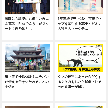
家計にも環境にも優しい再エ
5年連続で売上1位！市場でト
ネ電気「Pikaでんき」がスタ
ップを牽引する花王・ビオレ
ート！自治体と…
の独自のマーケテ…
ニュース
ニュース, 暮らし
増上寺で掃除体験！ニチバン
クマの被害にあったらどうす
が伝える手をいたわることの
る？ケガをしたら補償される
大切さ
のか弁護士が解説
ニュース, 企業インタビュー, 暮ら
専門家インタビュー
し