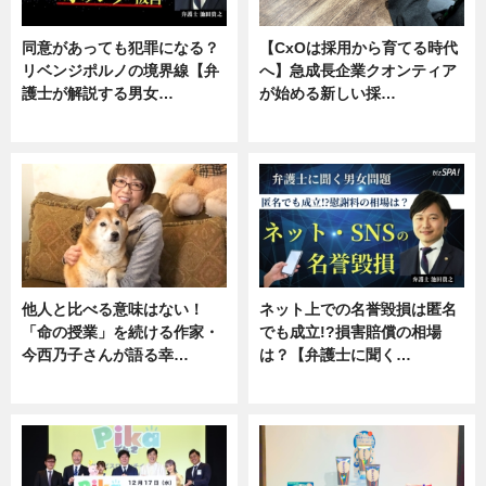
同意があっても犯罪になる？
【CxOは採用から育てる時代
リベンジポルノの境界線【弁
へ】急成長企業クオンティア
護士が解説する男女…
が始める新しい採…
専門家インタビュー
ニュース
他人と比べる意味はない！
ネット上での名誉毀損は匿名
「命の授業」を続ける作家・
でも成立!?損害賠償の相場
今西乃子さんが語る幸…
は？【弁護士に聞く…
専門家インタビュー
専門家インタビュー