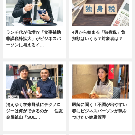
ランチ代が倍増!?「食事補助
4月から始まる「独身税」負
非課税枠拡大」がビジネスパ
担額はいくら？対象者は？
ーソンに与えるイ…
ニュース
ニュース
消えゆく在来野菜にテクノロ
医師に聞く！不調が出やすい
ジーは何ができるのか──住友
春にビジネスパーソンが気を
金属鉱山「SOL…
つけたい健康管理
ニュース
ニュース