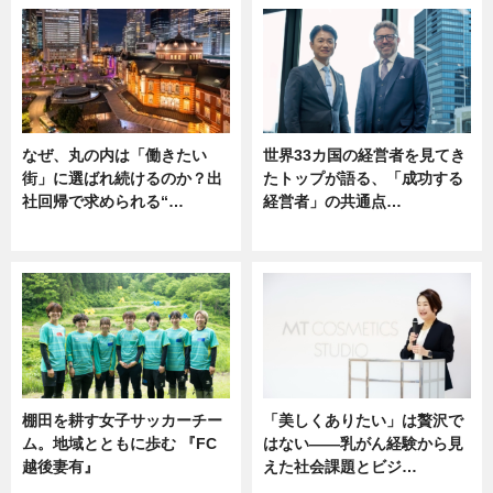
なぜ、丸の内は「働きたい
世界33カ国の経営者を見てき
街」に選ばれ続けるのか？出
たトップが語る、「成功する
社回帰で求められる“…
経営者」の共通点…
ニュース
ニュース
棚田を耕す女子サッカーチー
「美しくありたい」は贅沢で
ム。地域とともに歩む 『FC
はない――乳がん経験から見
越後妻有』
えた社会課題とビジ…