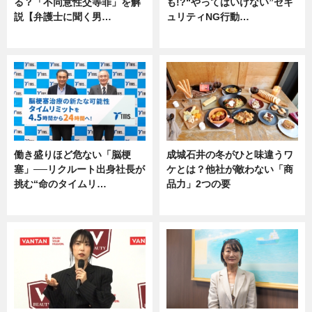
る？「不同意性交等罪」を解
も!?“やってはいけない”セキ
説【弁護士に聞く男…
ュリティNG行動…
専門家インタビュー
専門家インタビュー
働き盛りほど危ない「脳梗
成城石井の冬がひと味違うワ
塞」──リクルート出身社長が
ケとは？他社が敵わない「商
挑む“命のタイムリ…
品力」2つの要
企業インタビュー
グルメ