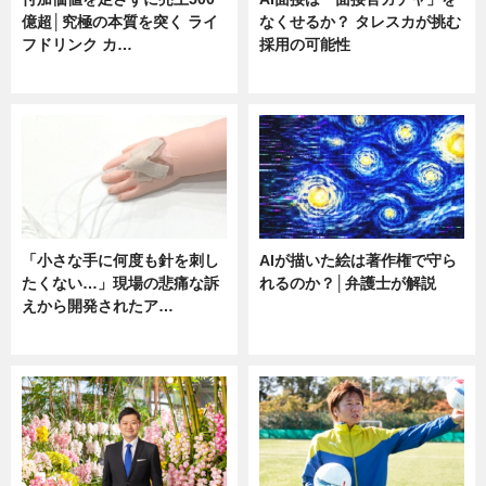
億超│究極の本質を突く ライ
なくせるか？ タレスカが挑む
フドリンク カ…
採用の可能性
ニュース
ニュース
「小さな手に何度も針を刺し
AIが描いた絵は著作権で守ら
たくない…」現場の悲痛な訴
れるのか？│弁護士が解説
えから開発されたア…
ニュース
ニュース