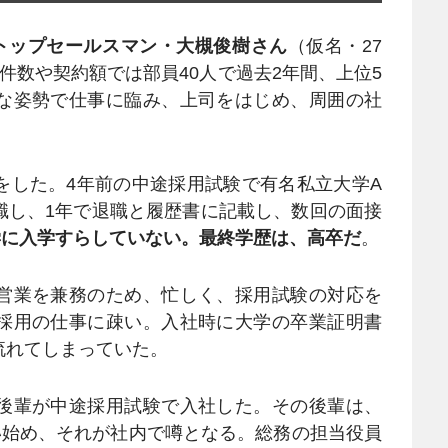
のトップセールスマン・大槻俊樹さん
（仮名・27
件数や契約額では部員40人で過去2年間、上位5
な姿勢で仕事に臨み、上司をはじめ、周囲の社
した。4年前の中途採用試験で有名私立大学A
職し、1年で退職と履歴書に記載し、数回の面接
学に入学すらしていない。最終学歴は、高卒だ
。
営業を兼務のため、忙しく、採用試験の対応を
採用の仕事に疎い。入社時に大学の卒業証明書
流れてしまっていた。
後輩が中途採用試験で入社した。その後輩は、
い始め、それが社内で噂となる。総務の担当役員