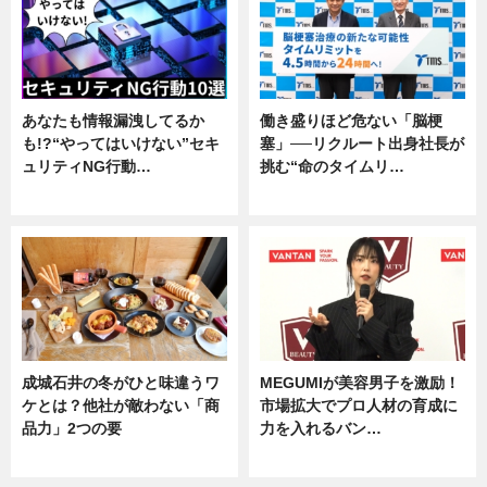
あなたも情報漏洩してるか
働き盛りほど危ない「脳梗
も!?“やってはいけない”セキ
塞」──リクルート出身社長が
ュリティNG行動…
挑む“命のタイムリ…
専門家インタビュー
企業インタビュー
成城石井の冬がひと味違うワ
MEGUMIが美容男子を激励！
ケとは？他社が敵わない「商
市場拡大でプロ人材の育成に
品力」2つの要
力を入れるバン…
グルメ
企業インタビュー