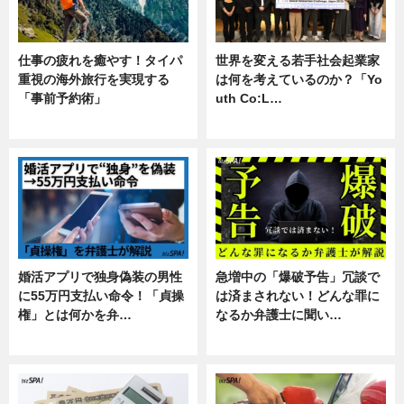
仕事の疲れを癒やす！タイパ
世界を変える若手社会起業家
重視の海外旅行を実現する
は何を考えているのか？「Yo
「事前予約術」
uth Co:L…
暮らし
スキル
婚活アプリで独身偽装の男性
急増中の「爆破予告」冗談で
に55万円支払い命令！「貞操
は済まされない！どんな罪に
権」とは何かを弁…
なるか弁護士に聞い…
専門家インタビュー
専門家インタビュー