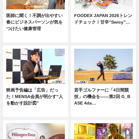
医師に聞く！不調が出やすい
FOODEX JAPAN 2026トレン
春にビジネスパーソンが気を
ドチェック！甘辛“Swicy”…
つけたい健康管理
ニュース
ニュース
映画予告編は「広告」だっ
若手ゴルファーに「4日間競
た！MENSA会員が明かす“人
技」の機会を——第2回 G_B
を動かす設計図”
ASE 4da…
ニュース
ニュース