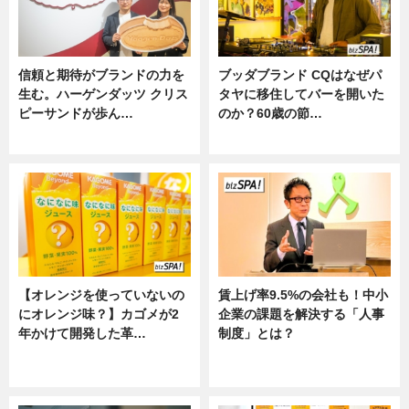
信頼と期待がブランドの力を
ブッダブランド CQはなぜパ
生む。ハーゲンダッツ クリス
タヤに移住してバーを開いた
ピーサンドが歩ん…
のか？60歳の節…
ニュース
ニュース
【オレンジを使っていないの
賃上げ率9.5%の会社も！中小
にオレンジ味？】カゴメが2
企業の課題を解決する「人事
年かけて開発した革…
制度」とは？
グルメ, ニュース, 企業インタビュ
ニュース
ー