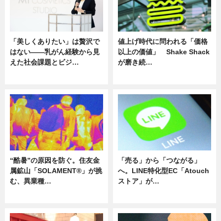
「美しくありたい」は贅沢で
値上げ時代に問われる「価格
はない――乳がん経験から見
以上の価値」 Shake Shack
えた社会課題とビジ…
が磨き続…
ニュース
ニュース
“酷暑”の原因を防ぐ。住友金
「売る」から「つながる」
属鉱山「SOLAMENT®」が挑
へ。LINE特化型EC「Atouch
む、異業種…
ストア」が…
ニュース
ニュース