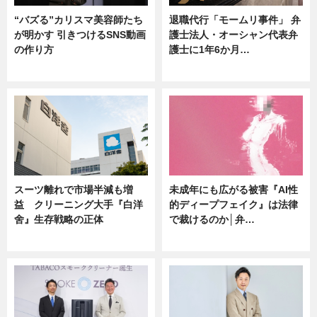
“バズる”カリスマ美容師たち
退職代行「モームリ事件」 弁
が明かす 引きつけるSNS動画
護士法人・オーシャン代表弁
の作り方
護士に1年6か月…
ニュース
ニュース
スーツ離れで市場半減も増
未成年にも広がる被害『AI性
益 クリーニング大手『白洋
的ディープフェイク』は法律
舍』生存戦略の正体
で裁けるのか│弁…
企業インタビュー
ニュース