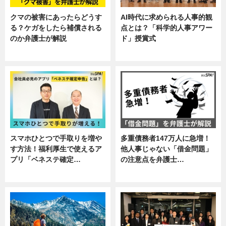
クマの被害にあったらどうす
AI時代に求められる人事的観
る？ケガをしたら補償される
点とは？「科学的人事アワー
のか弁護士が解説
ド」授賞式
専門家インタビュー
ニュース
スマホひとつで手取りを増や
多重債務者147万人に急増！
す方法！福利厚生で使えるア
他人事じゃない「借金問題」
プリ「ベネステ確定…
の注意点を弁護士…
企業インタビュー
専門家インタビュー