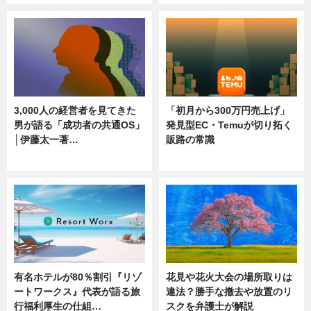
3,000人の経営者を見てきた
「初月から300万円売上げ」
男が語る「成功者の共通OS」
発見型EC・Temuが切り拓く
│伊藤太一著…
販路の常識
ニュース
ニュース
有名ホテルが80％割引『リゾ
花見や花火大会の場所取りは
ートワークス』代表が語る旅
違法？勝手な撤去や放置のリ
行福利厚生の仕組…
スクを弁護士が解説