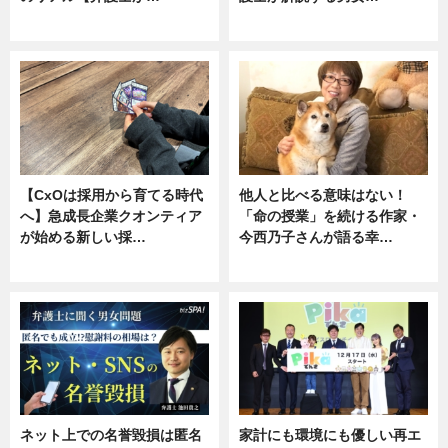
ニュース, 専門家インタビュー
専門家インタビュー
【CxOは採用から育てる時代
他人と比べる意味はない！
へ】急成長企業クオンティア
「命の授業」を続ける作家・
が始める新しい採…
今西乃子さんが語る幸…
ニュース
専門家インタビュー
ネット上での名誉毀損は匿名
家計にも環境にも優しい再エ