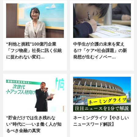
“利他と挑戦”100億円企業
中学生が介護の未来を変え
「フジ物産」社長に訊く伝統
る!?「ケア×社会課題」の新
に捉われない変幻…
発想が生むイノベー…
ニュース
ニュース
“貯金だけでは生き残れな
ネーミングライツ【やさしい
い”時代に──いま働く人が知
ニュースワード解説】
るべき金融の真実
ニュース