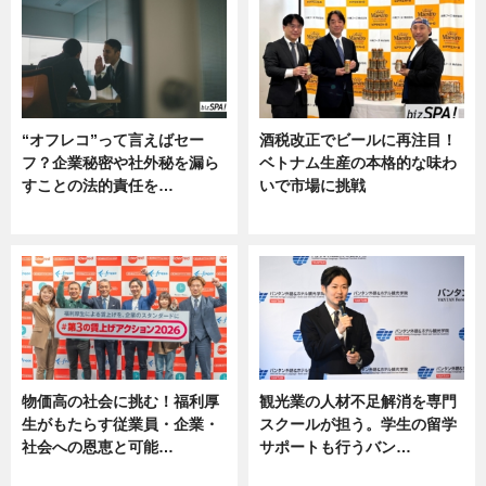
“オフレコ”って言えばセー
酒税改正でビールに再注目！
フ？企業秘密や社外秘を漏ら
ベトナム生産の本格的な味わ
すことの法的責任を…
いで市場に挑戦
ニュース, 専門家インタビュー
ニュース
物価高の社会に挑む！福利厚
観光業の人材不足解消を専門
生がもたらす従業員・企業・
スクールが担う。学生の留学
社会への恩恵と可能…
サポートも行うバン…
ニュース
ニュース, 企業インタビュー