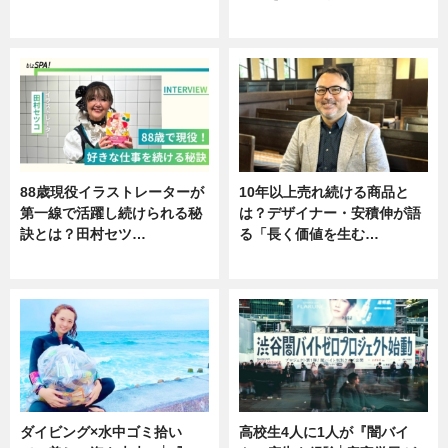
ニュース
ニュース
88歳現役イラストレーターが
10年以上売れ続ける商品と
第一線で活躍し続けられる秘
は？デザイナー・安積伸が語
訣とは？田村セツ…
る「長く価値を生む…
専門家インタビュー
ニュース
ダイビング×水中ゴミ拾い
高校生4人に1人が『闇バイ