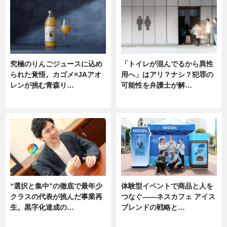
究極のりんごジュースに込め
「トイレが混んでるから異性
られた覚悟。カゴメ×JAアオ
用へ」はアリ？ナシ？犯罪の
レンが挑む青森り…
可能性を弁護士が解…
ニュース
ニュース, 専門家インタビュー
“選択と集中”の徹底で最年少
体験型イベントで商品と人を
クラスの代表が挑んだ事業再
つなぐ――ネスカフェ アイス
生。黒字化達成の…
ブレンドの戦略と…
ニュース
ニュース