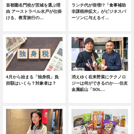
首都圏名門校が茨城を選ぶ理
ランチ代が倍増!?「食事補助
由 アーストラベル水戸が仕掛
非課税枠拡大」がビジネスパ
ける、教育旅行の…
ーソンに与えるイ…
ニュース
ニュース
4月から始まる「独身税」負
消えゆく在来野菜にテクノロ
担額はいくら？対象者は？
ジーは何ができるのか──住友
金属鉱山「SOL…
ニュース
ニュース