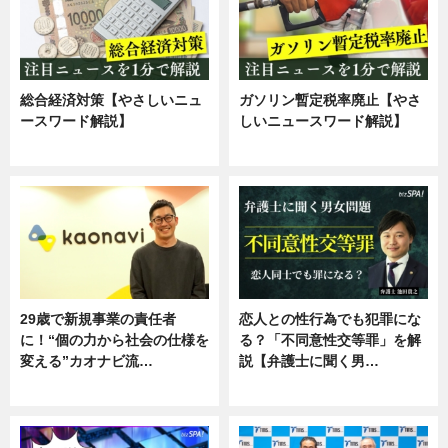
総合経済対策【やさしいニュ
ガソリン暫定税率廃止【やさ
ースワード解説】
しいニュースワード解説】
ニュース
ニュース
29歳で新規事業の責任者
恋人との性行為でも犯罪にな
に！“個の力から社会の仕様を
る？「不同意性交等罪」を解
変える”カオナビ流…
説【弁護士に聞く男…
企業インタビュー
専門家インタビュー