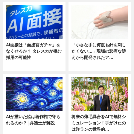
AI面接は「面接官ガチャ」を
「小さな手に何度も針を刺し
なくせるか？ タレスカが挑む
たくない…」現場の悲痛な訴
採用の可能性
えから開発されたア…
ニュース
ニュース
AIが描いた絵は著作権で守ら
将来の薄毛具合をAIで無料シ
れるのか？│弁護士が解説
ミュレーション！手がけたの
は洋ランの世界的…
ニュース