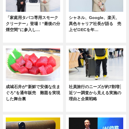
「家庭用タバコ専用スモーク
シャネル、Google、楽天、
クリーナー」登場！“最後の分
異色キャリア社長が語る 売
煙空間”に参入し…
上ゼロECを年…
ニュース
ニュース
成城石井が"新鮮で安価な生ま
社員旅行のニーズが約7割増│
ぐろ"を通年販売 難題を実現
近ツー調査から見える実施の
した舞台裏
理由と企業戦略
ニュース
ニュース