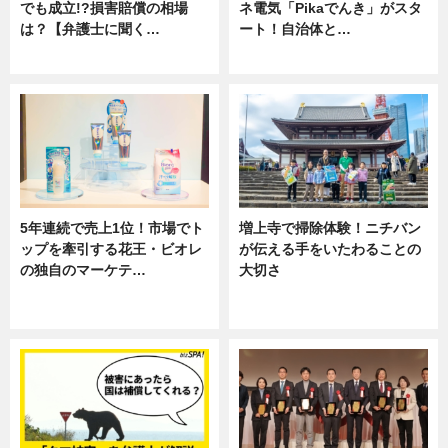
でも成立!?損害賠償の相場
ネ電気「Pikaでんき」がスタ
は？【弁護士に聞く…
ート！自治体と…
専門家インタビュー
ニュース
5年連続で売上1位！市場でト
増上寺で掃除体験！ニチバン
ップを牽引する花王・ビオレ
が伝える手をいたわることの
の独自のマーケテ…
大切さ
ニュース, 暮らし
ニュース, 企業インタビュー, 暮ら
し