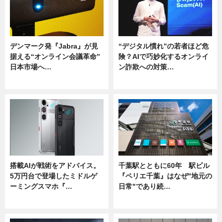
デンマーク発『Jabra』が見
“デジタル慣れ”の若者ほど危
据える“オンライン会議革命”
険？AIで巧妙化するオンライ
日本市場へ…
ン詐欺への対策…
ニュース
ニュース
搭載AIが戦術をアドバイス。
千葉駅とともに60年 駅ビル
5万円台で登場したミドルゲ
『ペリエ千葉』はなぜ"地元の
ーミングスマホ『…
日常"であり続…
ニュース
ニュース