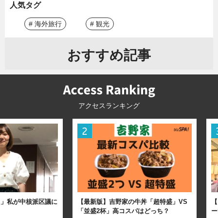
人気タグ
# 海外旅行
# 観光
おすすめ記事
アクセスランキング
た」私が中核派区議に
【最新版】吉野家の牛丼「超特盛」VS
【
「並盛2杯」高コスパはどっち？
ー