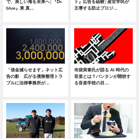
で、美しい海を未来へ│『Dr.
ト』広告を経験│産官学民が
blue』東 真…
主導する防止プロジ…
ニュース
ニュース
「借金減らせます」ネット広
布袋寅泰氏が語る AI 時代の
告の影 広がる債務整理トラ
音楽とは？バンタンが開校す
ブルに法律事務所が…
る音楽学校の目…
ニュース
ニュース