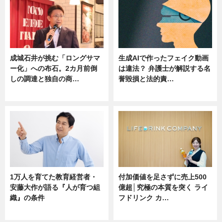
成城石井が挑む「ロングサマ
生成AIで作ったフェイク動画
ー化」への布石。2カ月前倒
は違法？ 弁護士が解説する名
しの調達と独自の商…
誉毀損と法的責…
ニュース
ニュース
1万人を育てた教育経営者・
付加価値を足さずに売上500
安藤大作が語る『人が育つ組
億超│究極の本質を突く ライ
織』の条件
フドリンク カ…
ニュース
ニュース