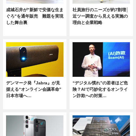
成城石井が"新鮮で安価な生ま
社員旅行のニーズが約7割増│
ぐろ"を通年販売 難題を実現
近ツー調査から見える実施の
した舞台裏
理由と企業戦略
ニュース
ニュース
デンマーク発『Jabra』が見
“デジタル慣れ”の若者ほど危
据える“オンライン会議革命”
険？AIで巧妙化するオンライ
日本市場へ…
ン詐欺への対策…
ニュース
ニュース