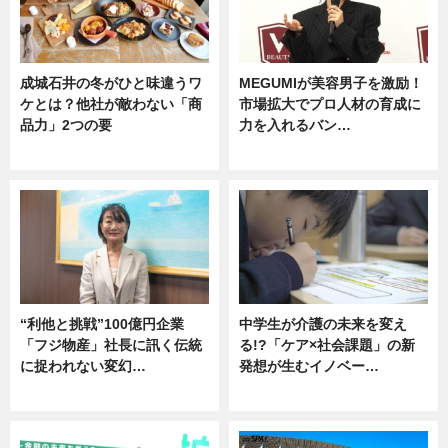
成城石井の冬がひと味違うワ
MEGUMIが美容男子を激励！
ケとは？他社が敵わない「商
市場拡大でプロ人材の育成に
品力」2つの要
力を入れるバン…
グルメ
企業インタビュー
“利他と挑戦”100億円企業
中学生が介護の未来を変え
「フジ物産」社長に訊く伝統
る!?「ケア×社会課題」の新
に捉われない変幻…
発想が生むイノベー…
ニュース
ニュース