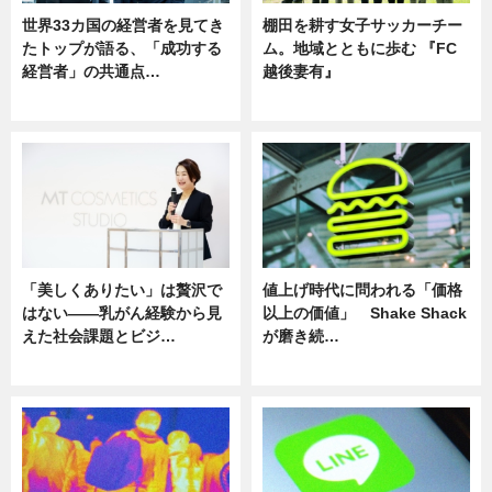
世界33カ国の経営者を見てき
棚田を耕す女子サッカーチー
たトップが語る、「成功する
ム。地域とともに歩む 『FC
経営者」の共通点…
越後妻有』
ニュース
ニュース
「美しくありたい」は贅沢で
値上げ時代に問われる「価格
はない――乳がん経験から見
以上の価値」 Shake Shack
えた社会課題とビジ…
が磨き続…
ニュース
ニュース