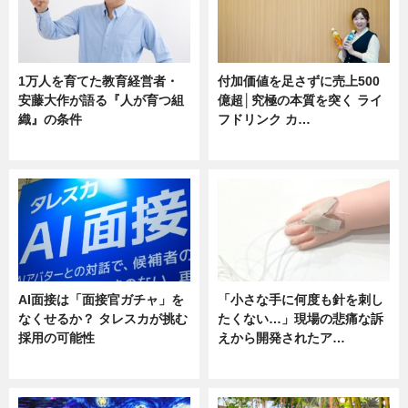
1万人を育てた教育経営者・
付加価値を足さずに売上500
安藤大作が語る『人が育つ組
億超│究極の本質を突く ライ
織』の条件
フドリンク カ…
ニュース
ニュース
AI面接は「面接官ガチャ」を
「小さな手に何度も針を刺し
なくせるか？ タレスカが挑む
たくない…」現場の悲痛な訴
採用の可能性
えから開発されたア…
ニュース
ニュース