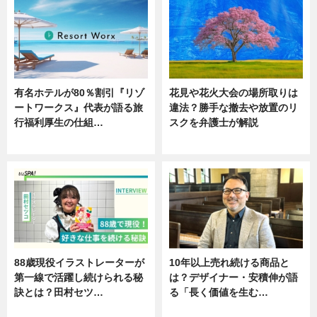
有名ホテルが80％割引『リゾ
花見や花火大会の場所取りは
ートワークス』代表が語る旅
違法？勝手な撤去や放置のリ
行福利厚生の仕組…
スクを弁護士が解説
ニュース
ニュース
88歳現役イラストレーターが
10年以上売れ続ける商品と
第一線で活躍し続けられる秘
は？デザイナー・安積伸が語
訣とは？田村セツ…
る「長く価値を生む…
専門家インタビュー
ニュース