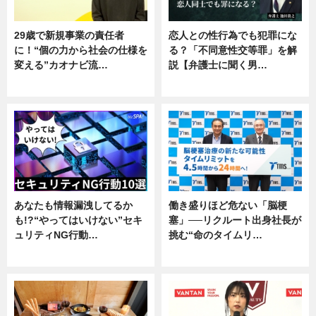
29歳で新規事業の責任者
恋人との性行為でも犯罪にな
に！“個の力から社会の仕様を
る？「不同意性交等罪」を解
変える”カオナビ流…
説【弁護士に聞く男…
企業インタビュー
専門家インタビュー
あなたも情報漏洩してるか
働き盛りほど危ない「脳梗
も!?“やってはいけない”セキ
塞」──リクルート出身社長が
ュリティNG行動…
挑む“命のタイムリ…
専門家インタビュー
企業インタビュー