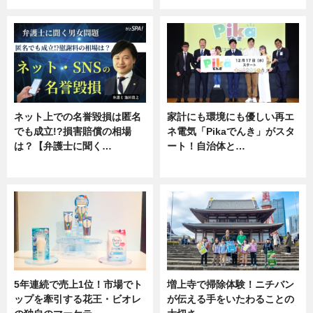
ネット上での名誉毀損は匿名
家計にも環境にも優しい再エ
でも成立!?損害賠償の相場
ネ電気「Pikaでんき」がスタ
は？【弁護士に聞く…
ート！自治体と…
専門家インタビュー
ニュース
5年連続で売上1位！市場でト
増上寺で掃除体験！ニチバン
ップを牽引する花王・ビオレ
が伝える手をいたわることの