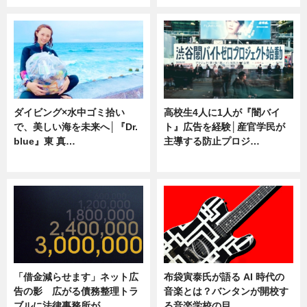
ダイビング×水中ゴミ拾い
高校生4人に1人が『闇バイ
で、美しい海を未来へ│『Dr.
ト』広告を経験│産官学民が
blue』東 真…
主導する防止プロジ…
ニュース
ニュース
「借金減らせます」ネット広
布袋寅泰氏が語る AI 時代の
告の影 広がる債務整理トラ
音楽とは？バンタンが開校す
ブルに法律事務所が…
る音楽学校の目…