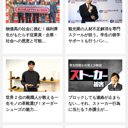
物価高の社会に挑む！福利厚
観光業の人材不足解消を専門
生がもたらす従業員・企業・
スクールが担う。学生の留学
社会への恩恵と可能…
サポートも行うバン…
ニュース
ニュース, 企業インタビュー
世界 2 位の靴職人が教える一
ブロックしても連絡が止まら
生モノの革靴選び！オーダー
ない…それ、ストーカー行為
シューズの魅力…
に当たる？弁護士が…
ニュース, 専門家インタビュー
ニュース, 専門家インタビュー