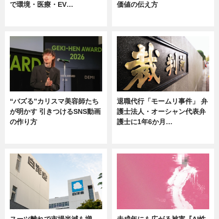
で環境・医療・EV…
価値の伝え方
ニュース
ニュース
“バズる”カリスマ美容師たち
退職代行「モームリ事件」 弁
が明かす 引きつけるSNS動画
護士法人・オーシャン代表弁
の作り方
護士に1年6か月…
ニュース
ニュース
スーツ離れで市場半減も増
未成年にも広がる被害『AI性