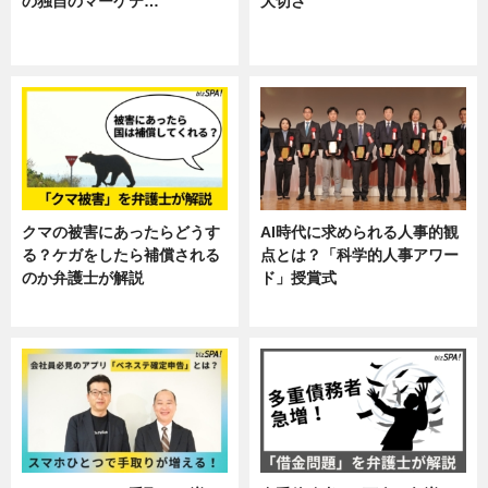
の独自のマーケテ…
大切さ
ニュース, 暮らし
ニュース, 企業インタビュー, 暮ら
し
クマの被害にあったらどうす
AI時代に求められる人事的観
る？ケガをしたら補償される
点とは？「科学的人事アワー
のか弁護士が解説
ド」授賞式
専門家インタビュー
ニュース