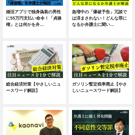
婚活アプリで独身偽装の男性
急増中の「爆破予告」冗談で
に55万円支払い命令！「貞操
は済まされない！どんな罪に
権」とは何かを弁…
なるか弁護士に聞い…
専門家インタビュー
専門家インタビュー
総合経済対策【やさしいニュ
ガソリン暫定税率廃止【やさ
ースワード解説】
しいニュースワード解説】
ニュース
ニュース