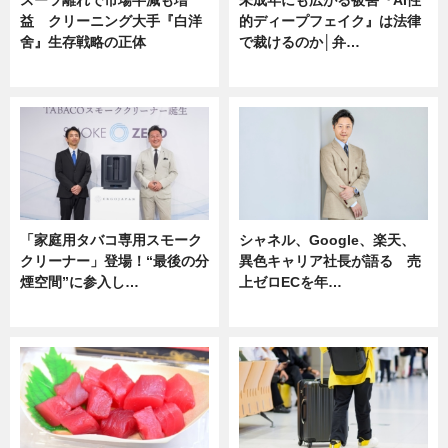
益 クリーニング大手『白洋
的ディープフェイク』は法律
舍』生存戦略の正体
で裁けるのか│弁…
企業インタビュー
ニュース
「家庭用タバコ専用スモーク
シャネル、Google、楽天、
クリーナー」登場！“最後の分
異色キャリア社長が語る 売
煙空間”に参入し…
上ゼロECを年…
ニュース
ニュース