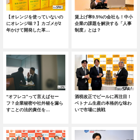
【オレンジを使っていないの
賃上げ率9.5%の会社も！中小
にオレンジ味？】カゴメが2
企業の課題を解決する「人事
年かけて開発した革…
制度」とは？
グルメ, ニュース, 企業インタビュ
ニュース
ー
“オフレコ”って言えばセー
酒税改正でビールに再注目！
フ？企業秘密や社外秘を漏ら
ベトナム生産の本格的な味わ
すことの法的責任を…
いで市場に挑戦
ニュース, 専門家インタビュー
ニュース