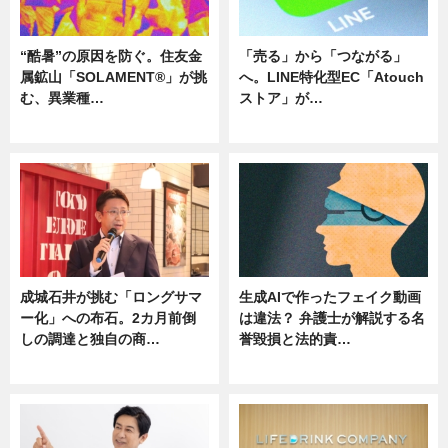
“酷暑”の原因を防ぐ。住友金
「売る」から「つながる」
属鉱山「SOLAMENT®」が挑
へ。LINE特化型EC「Atouch
む、異業種…
ストア」が…
ニュース
ニュース
成城石井が挑む「ロングサマ
生成AIで作ったフェイク動画
ー化」への布石。2カ月前倒
は違法？ 弁護士が解説する名
しの調達と独自の商…
誉毀損と法的責…
ニュース
ニュース