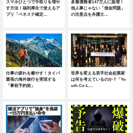
スマホひとつで手取りを増や
多重債務者147万人に急増！
す方法！福利厚生で使えるア
他人事じゃない「借金問題」
プリ「ベネステ確定…
の注意点を弁護士…
企業インタビュー
専門家インタビュー
仕事の疲れを癒やす！タイパ
世界を変える若手社会起業家
重視の海外旅行を実現する
は何を考えているのか？「Yo
「事前予約術」
uth Co:L…
暮らし
スキル