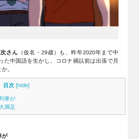
怜次さん
（仮名・29歳）も、昨年2020年まで中
った中国語を生かし、コロナ禍以前は出張で月
とか。
目次
[
hide
]
列車が
大満足
車が