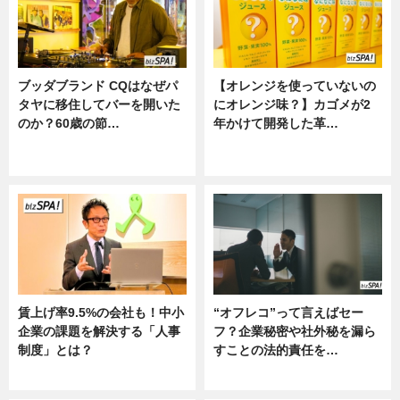
ブッダブランド CQはなぜパ
【オレンジを使っていないの
タヤに移住してバーを開いた
にオレンジ味？】カゴメが2
のか？60歳の節…
年かけて開発した革…
ニュース
グルメ, ニュース, 企業インタビュ
ー
賃上げ率9.5%の会社も！中小
“オフレコ”って言えばセー
企業の課題を解決する「人事
フ？企業秘密や社外秘を漏ら
制度」とは？
すことの法的責任を…
ニュース
ニュース, 専門家インタビュー