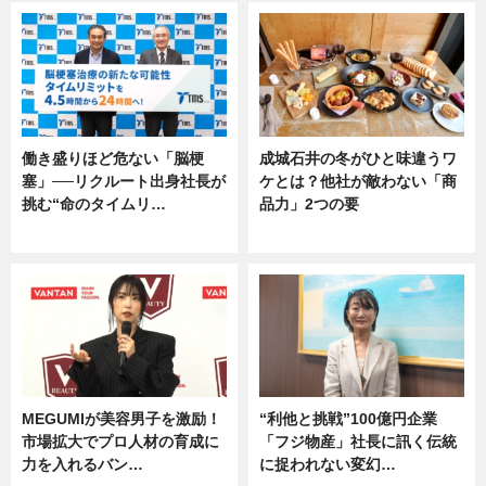
働き盛りほど危ない「脳梗
成城石井の冬がひと味違うワ
塞」──リクルート出身社長が
ケとは？他社が敵わない「商
挑む“命のタイムリ…
品力」2つの要
企業インタビュー
グルメ
MEGUMIが美容男子を激励！
“利他と挑戦”100億円企業
市場拡大でプロ人材の育成に
「フジ物産」社長に訊く伝統
力を入れるバン…
に捉われない変幻…