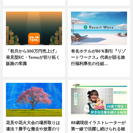
ニュース
ニュース
「初月から300万円売上げ」
有名ホテルが80％割引『リゾ
発見型EC・Temuが切り拓く
ートワークス』代表が語る旅
販路の常識
行福利厚生の仕組…
ニュース
ニュース
花見や花火大会の場所取りは
88歳現役イラストレーターが
違法？勝手な撤去や放置のリ
第一線で活躍し続けられる秘