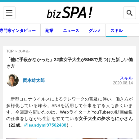
専門家インタビュー
副業
ニュース
グルメ
スキル
スキル
TOP
「他に手段がなかった」22歳女子大生がSNSで見つけた新しい働
き方
企業インタビュー
専門家インタビュー
スキル
岡本雄太郎
2020.08.14
新型コロナウイルスによるテレワークの普及に伴い、働き方が
副業
ニュース
多様化している昨今。SNSを活用して仕事をする人も多くいま
す。今回話を聞いたのは、WebライターとYouTuberの動画編集
の仕事をしながら生計を立てている
女子大生の夢水もにかさん
（22歳、
@sandymi97502438
）
。
グルメ
スキル