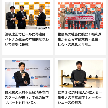
酒税改正でビールに再注目！
物価高の社会に挑む！福利厚
ベトナム生産の本格的な味わ
生がもたらす従業員・企業・
いで市場に挑戦
社会への恩恵と可能…
ニュース
ニュース
観光業の人材不足解消を専門
世界 2 位の靴職人が教える一
スクールが担う。学生の留学
生モノの革靴選び！オーダー
サポートも行うバン…
シューズの魅力…