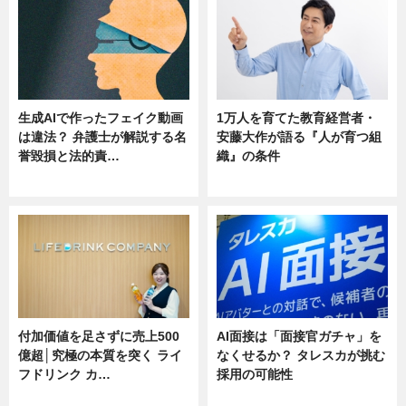
生成AIで作ったフェイク動画
1万人を育てた教育経営者・
は違法？ 弁護士が解説する名
安藤大作が語る『人が育つ組
誉毀損と法的責…
織』の条件
ニュース
ニュース
付加価値を足さずに売上500
AI面接は「面接官ガチャ」を
億超│究極の本質を突く ライ
なくせるか？ タレスカが挑む
フドリンク カ…
採用の可能性
ニュース
ニュース