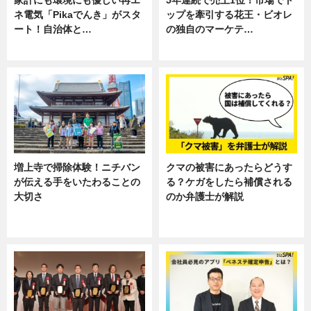
家計にも環境にも優しい再エ
5年連続で売上1位！市場でト
ネ電気「Pikaでんき」がスタ
ップを牽引する花王・ビオレ
ート！自治体と…
の独自のマーケテ…
ニュース
ニュース, 暮らし
増上寺で掃除体験！ニチバン
クマの被害にあったらどうす
が伝える手をいたわることの
る？ケガをしたら補償される
大切さ
のか弁護士が解説
ニュース, 企業インタビュー, 暮ら
専門家インタビュー
し