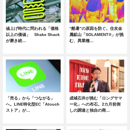
値上げ時代に問われる「価格
“酷暑”の原因を防ぐ。住友金
以上の価値」 Shake Shack
属鉱山「SOLAMENT®」が挑
が磨き続…
む、異業種…
ニュース
ニュース
「売る」から「つながる」
成城石井が挑む「ロングサマ
へ。LINE特化型EC「Atouch
ー化」への布石。2カ月前倒
ストア」が…
しの調達と独自の商…
ニュース
ニュース