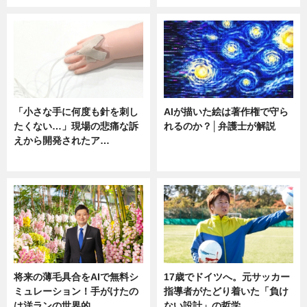
「小さな手に何度も針を刺し
AIが描いた絵は著作権で守ら
たくない…」現場の悲痛な訴
れるのか？│弁護士が解説
えから開発されたア…
ニュース
ニュース
将来の薄毛具合をAIで無料シ
17歳でドイツへ。元サッカー
ミュレーション！手がけたの
指導者がたどり着いた「負け
は洋ランの世界的…
ない設計」の哲学