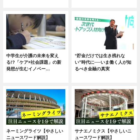
企業インタビュー
ニュース
中学生が介護の未来を変え
“貯金だけでは生き残れな
る!?「ケア×社会課題」の新
い”時代に──いま働く人が知
発想が生むイノベー…
るべき金融の真実
ニュース
企業インタビュー
ネーミングライツ【やさしい
サナエノミクス【やさしいニ
ニュースワード解説】
ュースワード解説】