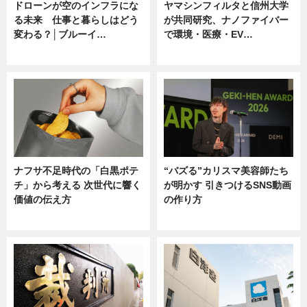
ドローンが空のインフラにな
ヤマシンフィルタと信州大学
る未来 仕事と暮らしはどう
が共同研究、ナノファイバー
変わる？│ブルーイ…
で環境・医療・EV…
ニュース
ニュース
ナフサ不足時代の「白黒ポテ
“バズる”カリスマ美容師たち
チ」から考える 次世代に響く
が明かす 引きつけるSNS動画
価値の伝え方
の作り方
ニュース
ニュース