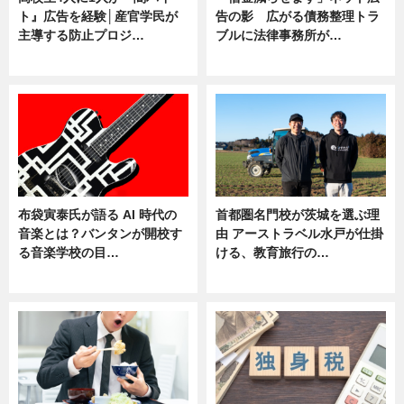
ト』広告を経験│産官学民が
告の影 広がる債務整理トラ
主導する防止プロジ…
ブルに法律事務所が…
ニュース
ニュース
布袋寅泰氏が語る AI 時代の
首都圏名門校が茨城を選ぶ理
音楽とは？バンタンが開校す
由 アーストラベル水戸が仕掛
る音楽学校の目…
ける、教育旅行の…
ニュース
ニュース