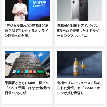
“デジタル慣れ”の若者ほど危
搭載AIが戦術をアドバイス。
険？AIで巧妙化するオンライ
5万円台で登場したミドルゲ
ン詐欺への対策…
ーミングスマホ『…
ニュース
ニュース
千葉駅とともに60年 駅ビル
究極のりんごジュースに込め
『ペリエ千葉』はなぜ"地元の
られた覚悟。カゴメ×JAアオ
日常"であり続…
レンが挑む青森り…
ニュース
ニュース