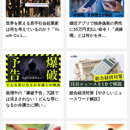
世界を変える若手社会起業家
婚活アプリで独身偽装の男性
は何を考えているのか？「Yo
に55万円支払い命令！「貞操
uth Co:L…
権」とは何かを弁…
スキル
専門家インタビュー
急増中の「爆破予告」冗談で
総合経済対策【やさしいニュ
は済まされない！どんな罪に
ースワード解説】
なるか弁護士に聞い…
ニュース
専門家インタビュー