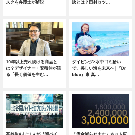
スクを弁護士が解説
訣とは？田村セツ…
ニュース
専門家インタビュー
10年以上売れ続ける商品と
ダイビング×水中ゴミ拾い
は？デザイナー・安積伸が語
で、美しい海を未来へ│『Dr.
る「長く価値を生む…
blue』東 真…
ニュース
ニュース
高校生4人に1人が『闇バイ
「借金減らせます」ネット広