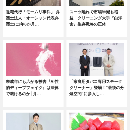
退職代行「モームリ事件」 弁
スーツ離れで市場半減も増
護士法人・オーシャン代表弁
益 クリーニング大手『白洋
護士に1年6か月…
舍』生存戦略の正体
ニュース
企業インタビュー
未成年にも広がる被害『AI性
「家庭用タバコ専用スモーク
的ディープフェイク』は法律
クリーナー」登場！“最後の分
で裁けるのか│弁…
煙空間”に参入し…
ニュース
ニュース