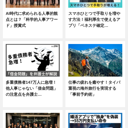
AI時代に求められる人事的観
スマホひとつで手取りを増や
点とは？「科学的人事アワー
す方法！福利厚生で使えるア
ド」授賞式
プリ「ベネステ確定…
ニュース
企業インタビュー
多重債務者147万人に急増！
仕事の疲れを癒やす！タイパ
他人事じゃない「借金問題」
重視の海外旅行を実現する
の注意点を弁護士…
「事前予約術」
専門家インタビュー
暮らし