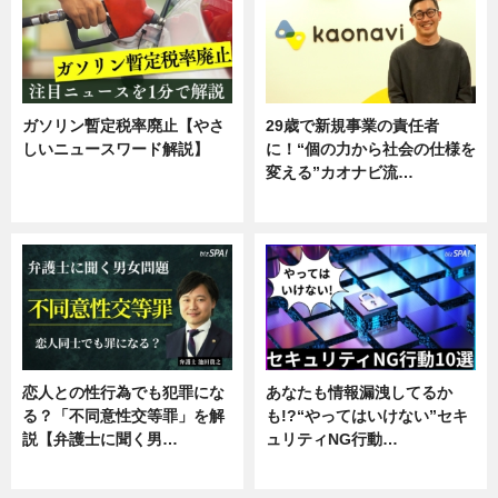
ガソリン暫定税率廃止【やさ
29歳で新規事業の責任者
しいニュースワード解説】
に！“個の力から社会の仕様を
変える”カオナビ流…
ニュース
企業インタビュー
恋人との性行為でも犯罪にな
あなたも情報漏洩してるか
る？「不同意性交等罪」を解
も!?“やってはいけない”セキ
説【弁護士に聞く男…
ュリティNG行動…
専門家インタビュー
専門家インタビュー