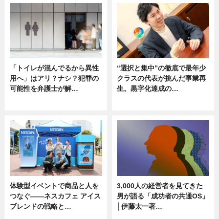
「トイレが混んでるから異性
“選択と集中”の徹底で最年少
用へ」はアリ？ナシ？犯罪の
クラスの代表が挑んだ事業再
可能性を弁護士が解…
生。黒字化達成の…
ニュース, 専門家インタビュー
ニュース
体験型イベントで商品と人を
3,000人の経営者を見てきた
つなぐ――ネスカフェ アイス
男が語る「成功者の共通OS」
ブレンドの戦略と…
│伊藤太一著…