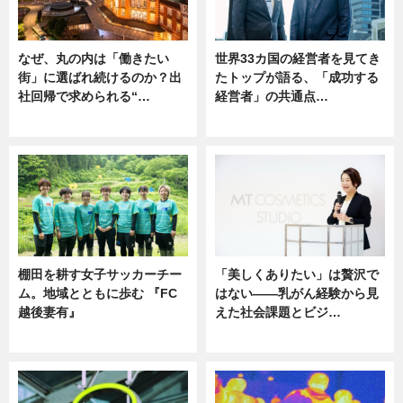
なぜ、丸の内は「働きたい
世界33カ国の経営者を見てき
街」に選ばれ続けるのか？出
たトップが語る、「成功する
社回帰で求められる“…
経営者」の共通点…
ニュース
ニュース
棚田を耕す女子サッカーチー
「美しくありたい」は贅沢で
ム。地域とともに歩む 『FC
はない――乳がん経験から見
越後妻有』
えた社会課題とビジ…
ニュース
ニュース