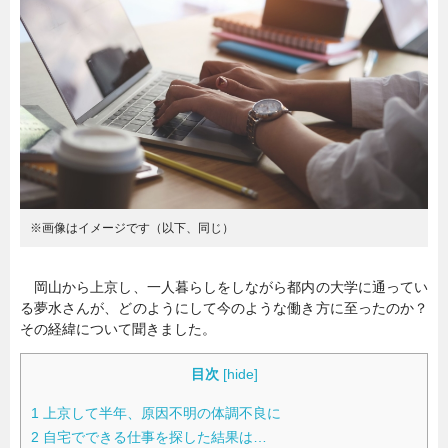
暮らし
エンタメ
連載一覧
※画像はイメージです（以下、同じ）
岡山から上京し、一人暮らしをしながら都内の大学に通ってい
る夢水さんが、どのようにして今のような働き方に至ったのか？
その経緯について聞きました。
目次
[
hide
]
1
上京して半年、原因不明の体調不良に
2
自宅でできる仕事を探した結果は…