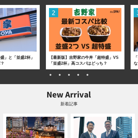
盛」と「並盛2杯」
【最新版】吉野家の牛丼「超特盛」VS
「
パ？
「並盛2杯」高コスパはどっち？
な
新着記事