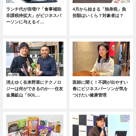
ランチ代が倍増!?「食事補助
4月から始まる「独身税」負
非課税枠拡大」がビジネスパ
担額はいくら？対象者は？
ーソンに与えるイ…
ニュース
ニュース
消えゆく在来野菜にテクノロ
医師に聞く！不調が出やすい
ジーは何ができるのか──住友
春にビジネスパーソンが気を
金属鉱山「SOL…
つけたい健康管理
ニュース
ニュース