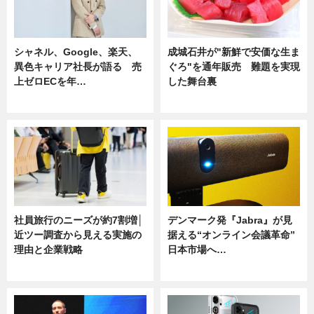
シャネル、Google、楽天、
成城石井が"新鮮で安価な生ま
異色キャリア社長が語る 売
ぐろ"を通年販売 難題を実現
上ゼロECを年…
した舞台裏
ニュース
ニュース
社員旅行のニーズが約7割増│
デンマーク発『Jabra』が見
近ツー調査から見える実施の
据える“オンライン会議革命”
理由と企業戦略
日本市場へ…
ニュース
ニュース