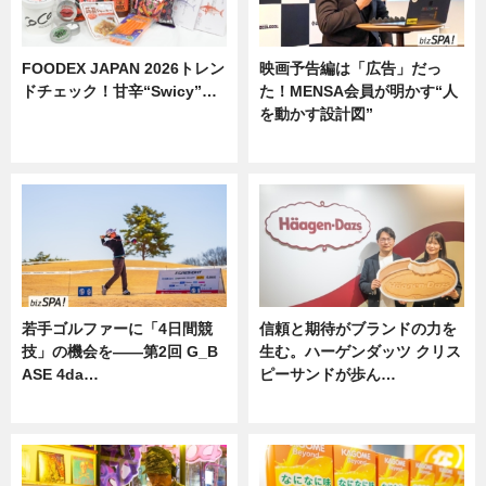
FOODEX JAPAN 2026トレン
映画予告編は「広告」だっ
ドチェック！甘辛“Swicy”…
た！MENSA会員が明かす“人
を動かす設計図”
ニュース
ニュース
若手ゴルファーに「4日間競
信頼と期待がブランドの力を
技」の機会を——第2回 G_B
生む。ハーゲンダッツ クリス
ASE 4da…
ピーサンドが歩ん…
ニュース
ニュース