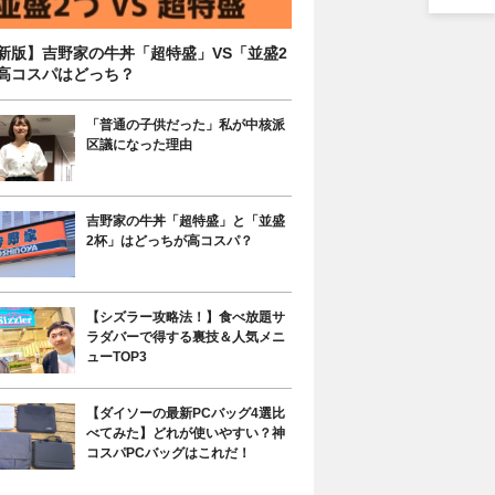
新版】吉野家の牛丼「超特盛」VS「並盛2
高コスパはどっち？
「普通の子供だった」私が中核派
区議になった理由
吉野家の牛丼「超特盛」と「並盛
2杯」はどっちが高コスパ？
【シズラー攻略法！】食べ放題サ
ラダバーで得する裏技＆人気メニ
ューTOP3
【ダイソーの最新PCバッグ4選比
べてみた】どれが使いやすい？神
コスパPCバッグはこれだ！