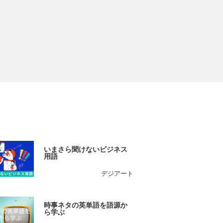
いまさら聞けないビジネス
用語
デジアート
時事ネタの英単語を語源か
ら学ぶ