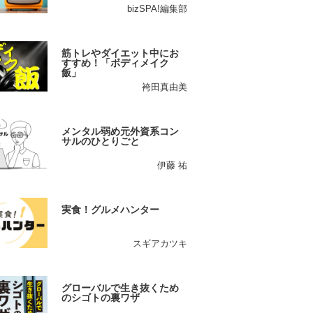
bizSPA!編集部
筋トレやダイエット中にお
すすめ！「ボディメイク
飯」
袴田真由美
メンタル弱め元外資系コン
サルのひとりごと
伊藤 祐
実食！グルメハンター
スギアカツキ
グローバルで生き抜くため
のシゴトの裏ワザ