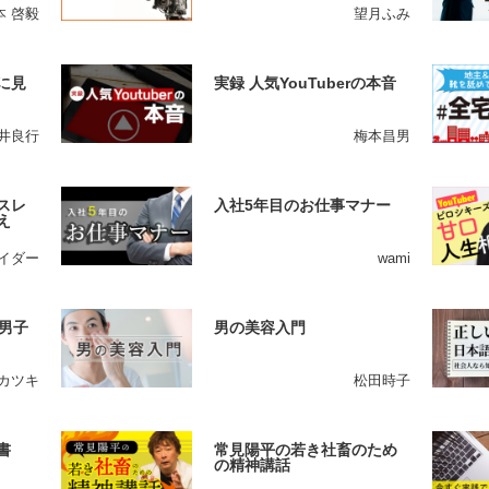
本 啓毅
望月ふみ
に見
実録 人気YouTuberの本音
井良行
梅本昌男
スレ
入社5年目のお仕事マナー
え
イダー
wami
男子
男の美容入門
カツキ
松田時子
書
常見陽平の若き社畜のため
の精神講話