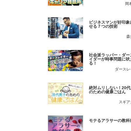
岡
ビジネスマンが好印象
せる７つの技術
森
社会派ラッパー・ダー
イダーが時事問題に吠
る！
ダースレ
絶対ムリしない！20代
のための健康ごはん
スギア
モテるアラサーの教科