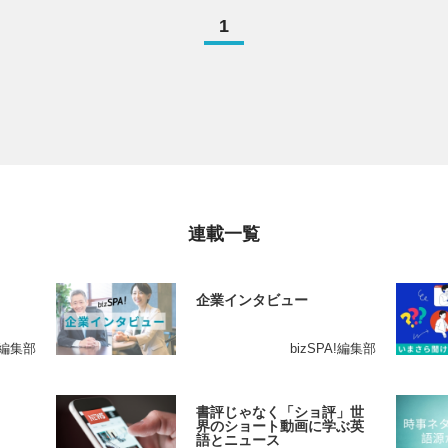
1
連載一覧
企業インタビュー
A!編集部
bizSPA!編集部
書評じゃなく「ショ評」世
界のショート動画に学ぶ英
語とニュース