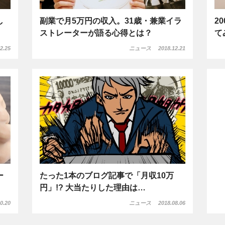
し
副業で月5万円の収入。31歳・兼業イラ
2
ストレーターが語る心得とは？
て
2.25
ニュース
2018.12.21
ー
たった1本のブログ記事で「月収10万
円」!? 大当たりした理由は…
0.20
ニュース
2018.08.06