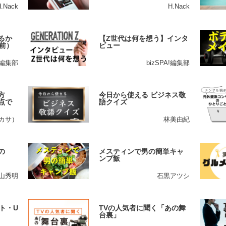
H.Nack
H.Nack
るか
【Z世代は何を想う】インタ
前）
ビュー
A!編集部
bizSPA!編集部
方
今日から使える ビジネス敬
点で
語クイズ
ツカサ）
林美由紀
の
メスティンで男の簡単キャ
ンプ飯
山秀明
石黒アツシ
ト・U
TVの人気者に聞く「あの舞
台裏」