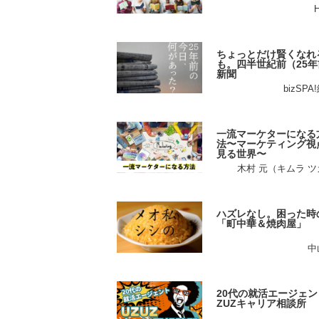
ちょっとだけ賢くなれ
も。四半世紀前（25年
新聞
bizSP
一流マーケターになる
法〜マーケティング視
見る世界〜
木村 元（キムラ 
ハズレなし。困った時
「町中華＆焼肉屋」
中
20代の就活エージェン
ZUZキャリア相談所