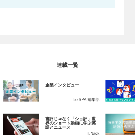
連載一覧
企業インタビュー
bizSPA!編集部
書評じゃなく「ショ評」世
界のショート動画に学ぶ英
語とニュース
H.Nack