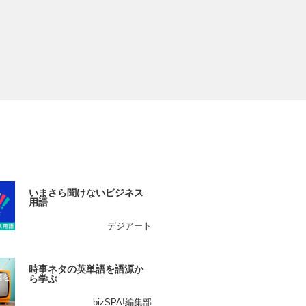
いまさら聞けないビジネス
用語
デジアート
時事ネタの英単語を語源か
ら学ぶ
bizSPA!編集部