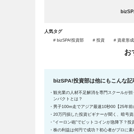
biz
人気タグ
# bizSPA!投資部
# 投資
# 資産形成
お
bizSPA!投資部は他にもこんな
観光業の人材不足解消を専門スクールが担
ンパクトとは？
男子100m走でアジア最速10秒00【25年
20万円損した投資ビギナーが聞く、暗号資
“イーロン砲”でビットコインが急降下？
株の利益は何円で成功？初心者がプロに素