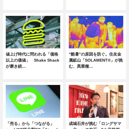
ニュース
ニュース
値上げ時代に問われる「価格
“酷暑”の原因を防ぐ。住友金
以上の価値」 Shake Shack
属鉱山「SOLAMENT®」が挑
が磨き続…
む、異業種…
ニュース
ニュース
「売る」から「つながる」
成城石井が挑む「ロングサマ