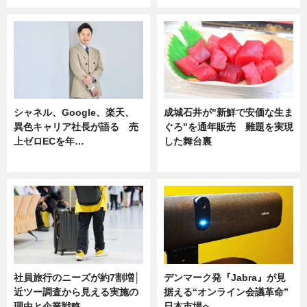
シャネル、Google、楽天、
成城石井が"新鮮で安価な生ま
異色キャリア社長が語る 売
ぐろ"を通年販売 難題を実現
上ゼロECを年…
した舞台裏
ニュース
ニュース
社員旅行のニーズが約7割増│
デンマーク発『Jabra』が見
近ツー調査から見える実施の
据える“オンライン会議革命”
理由と企業戦略
日本市場へ…