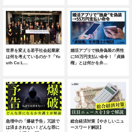
専門家インタビュー
暮らし
世界を変える若手社会起業家
婚活アプリで独身偽装の男性
は何を考えているのか？「Yo
に55万円支払い命令！「貞操
uth Co:L…
権」とは何かを弁…
スキル
専門家インタビュー
急増中の「爆破予告」冗談で
総合経済対策【やさしいニュ
は済まされない！どんな罪に
ースワード解説】