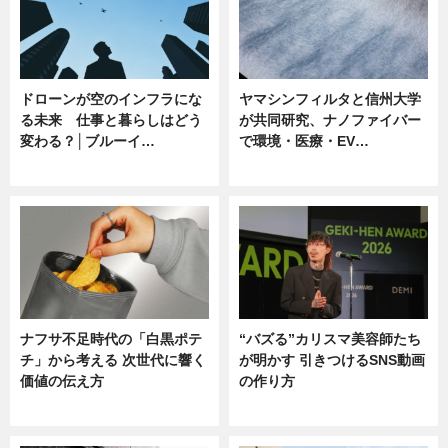
ドローンが空のインフラにな
ヤマシンフィルタと信州大学
る未来 仕事と暮らしはどう
が共同研究、ナノファイバー
変わる？│ブルーイ…
で環境・医療・EV…
ニュース
ニュース
ナフサ不足時代の「白黒ポテ
“バズる”カリスマ美容師たち
チ」から考える 次世代に響く
が明かす 引きつけるSNS動画
価値の伝え方
の作り方
ニュース
ニュース