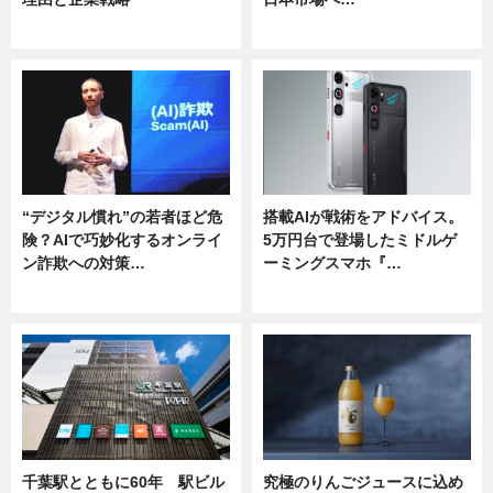
ニュース
ニュース
“デジタル慣れ”の若者ほど危
搭載AIが戦術をアドバイス。
険？AIで巧妙化するオンライ
5万円台で登場したミドルゲ
ン詐欺への対策…
ーミングスマホ『…
ニュース
ニュース
千葉駅とともに60年 駅ビル
究極のりんごジュースに込め