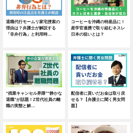
退職代行モームリ家宅捜索の
コーヒーを沖縄の特産品に！
理由は？弁護士が解説する
産学官連携で取り組むネスレ
「非弁行為」と利用時…
日本の狙いとは？
専門家インタビュー
企業インタビュー
“残業キャンセル界隈”“静かな
配信者に貢いだお金は取り戻
退職”が話題！Z世代社員の離
せる？【弁護士に聞く男女問
職の実態と解…
題】
企業インタビュー
専門家インタビュー