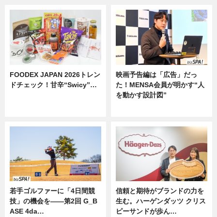
FOODEX JAPAN 2026トレン
映画予告編は「広告」だっ
ドチェック！甘辛“Swicy”…
た！MENSA会員が明かす“人
を動かす設計図”
ニュース
ニュース
若手ゴルファーに「4日間競
信頼と期待がブランドの力を
技」の機会を——第2回 G_B
生む。ハーゲンダッツ クリス
ASE 4da…
ピーサンドが歩ん…