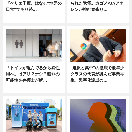
『ペリエ千葉』はなぜ"地元の
られた覚悟。カゴメ×JAアオ
日常"であり続…
レンが挑む青森り…
ニュース
ニュース
「トイレが混んでるから異性
“選択と集中”の徹底で最年少
用へ」はアリ？ナシ？犯罪の
クラスの代表が挑んだ事業再
可能性を弁護士が解…
生。黒字化達成の…
ニュース, 専門家インタビュー
ニュース