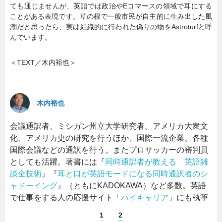
ても通じませんが、英語では政治やEコマースの領域で耳にする
ことがある表現です。草の根で一般市民が自主的に生み出した風
潮だと思ったら、実は組織的に行われた偽りの物をAstroturfと呼
んでいます。
＜TEXT／木内裕也＞
木内裕也
会議通訳者、ミシガン州立大学研究者。アメリカ大衆文
化、アメリカ史の研究を行うほか、国際一流企業、各種
国際会議などの通訳を行う。またプロサッカーの審判員
としても活躍。著書には『
同時通訳者が教える 英語雑
談全技術
』『
耳と口が英語モードになる同時通訳者のシ
ャドーイング
』（ともにKADOKAWA）など多数。英語
で仕事をする人の応援サイト「
ハイキャリア
」にも執筆
1
2