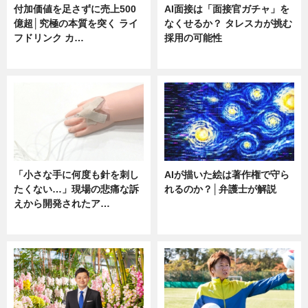
付加価値を足さずに売上500
AI面接は「面接官ガチャ」を
億超│究極の本質を突く ライ
なくせるか？ タレスカが挑む
フドリンク カ…
採用の可能性
ニュース
ニュース
「小さな手に何度も針を刺し
AIが描いた絵は著作権で守ら
たくない…」現場の悲痛な訴
れるのか？│弁護士が解説
えから開発されたア…
ニュース
ニュース