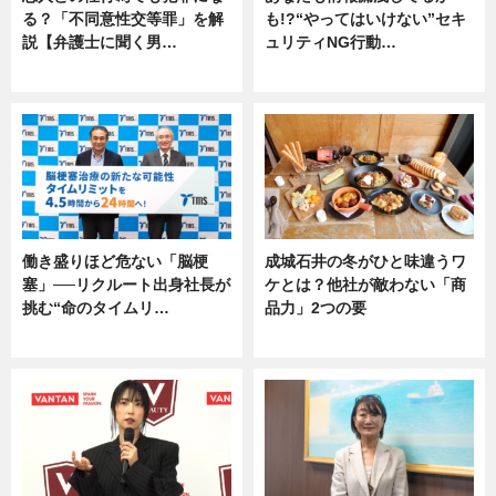
る？「不同意性交等罪」を解
も!?“やってはいけない”セキ
説【弁護士に聞く男…
ュリティNG行動…
専門家インタビュー
専門家インタビュー
働き盛りほど危ない「脳梗
成城石井の冬がひと味違うワ
塞」──リクルート出身社長が
ケとは？他社が敵わない「商
挑む“命のタイムリ…
品力」2つの要
企業インタビュー
グルメ