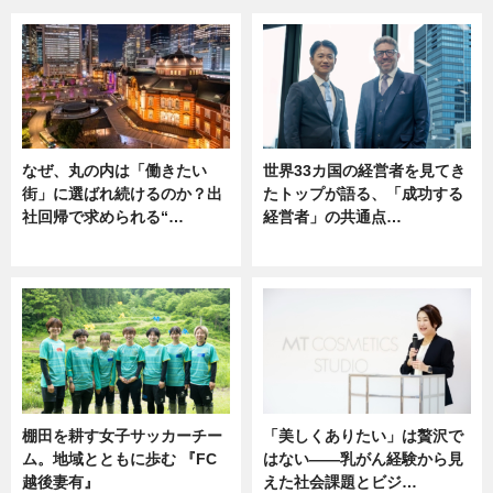
なぜ、丸の内は「働きたい
世界33カ国の経営者を見てき
街」に選ばれ続けるのか？出
たトップが語る、「成功する
社回帰で求められる“…
経営者」の共通点…
ニュース
ニュース
棚田を耕す女子サッカーチー
「美しくありたい」は贅沢で
ム。地域とともに歩む 『FC
はない――乳がん経験から見
越後妻有』
えた社会課題とビジ…