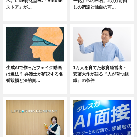
へ。LINE特化型EC「Atouch
ー化」への布石。2カ月前倒
ストア」が…
しの調達と独自の商…
ニュース
ニュース
生成AIで作ったフェイク動画
1万人を育てた教育経営者・
は違法？ 弁護士が解説する名
安藤大作が語る『人が育つ組
誉毀損と法的責…
織』の条件
ニュース
ニュース