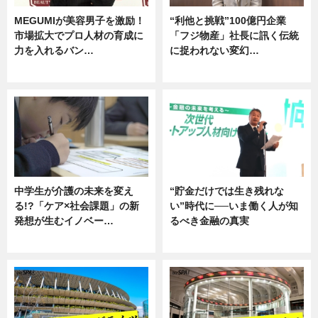
MEGUMIが美容男子を激励！
“利他と挑戦”100億円企業
市場拡大でプロ人材の育成に
「フジ物産」社長に訊く伝統
力を入れるバン…
に捉われない変幻…
企業インタビュー
ニュース
中学生が介護の未来を変え
“貯金だけでは生き残れな
る!?「ケア×社会課題」の新
い”時代に──いま働く人が知
発想が生むイノベー…
るべき金融の真実
ニュース
企業インタビュー