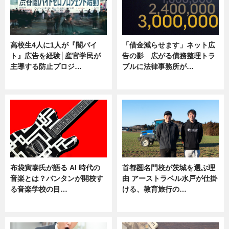
高校生4人に1人が『闇バイ
「借金減らせます」ネット広
ト』広告を経験│産官学民が
告の影 広がる債務整理トラ
主導する防止プロジ…
ブルに法律事務所が…
ニュース
ニュース
布袋寅泰氏が語る AI 時代の
首都圏名門校が茨城を選ぶ理
音楽とは？バンタンが開校す
由 アーストラベル水戸が仕掛
る音楽学校の目…
ける、教育旅行の…
ニュース
ニュース