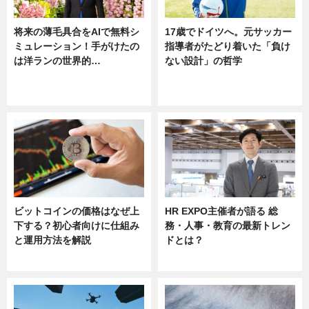
将来の薄毛具合をAIで無料シ
17歳でドイツへ。元サッカー
ミュレーション！手がけたの
指導者がたどり着いた「負け
は洋ランの世界的…
ない設計」の哲学
ニュース
ニュース
sponsored by 河野メリクロン
ビットコインの価格はなぜ上
HR EXPO主催者が語る 総
下する？初心者向けに仕組み
務・人事・教育の最新トレン
と運用方法を解説
ドとは？
ニュース
ニュース