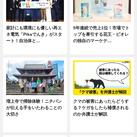
家計にも環境にも優しい再エ
5年連続で売上1位！市場でト
ネ電気「Pikaでんき」がスタ
ップを牽引する花王・ビオレ
ート！自治体と…
の独自のマーケテ…
ニュース
ニュース, 暮らし
増上寺で掃除体験！ニチバン
クマの被害にあったらどうす
が伝える手をいたわることの
る？ケガをしたら補償される
大切さ
のか弁護士が解説
ニュース, 企業インタビュー, 暮ら
専門家インタビュー
し