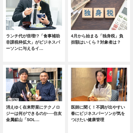
ランチ代が倍増!?「食事補助
4月から始まる「独身税」負
非課税枠拡大」がビジネスパ
担額はいくら？対象者は？
ーソンに与えるイ…
ニュース
ニュース
消えゆく在来野菜にテクノロ
医師に聞く！不調が出やすい
ジーは何ができるのか──住友
春にビジネスパーソンが気を
金属鉱山「SOL…
つけたい健康管理
ニュース
ニュース