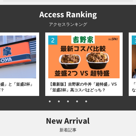
アクセスランキング
盛」と「並盛2杯」
【最新版】吉野家の牛丼「超特盛」VS
「
パ？
「並盛2杯」高コスパはどっち？
な
新着記事