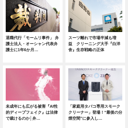
退職代行「モームリ事件」 弁
スーツ離れで市場半減も増
護士法人・オーシャン代表弁
益 クリーニング大手『白洋
護士に1年6か月…
舍』生存戦略の正体
ニュース
企業インタビュー
未成年にも広がる被害『AI性
「家庭用タバコ専用スモーク
的ディープフェイク』は法律
クリーナー」登場！“最後の分
で裁けるのか│弁…
煙空間”に参入し…
ニュース
ニュース