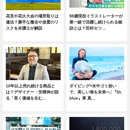
花見や花火大会の場所取りは
88歳現役イラストレーターが
違法？勝手な撤去や放置のリ
第一線で活躍し続けられる秘
スクを弁護士が解説
訣とは？田村セツ…
ニュース
専門家インタビュー
10年以上売れ続ける商品と
ダイビング×水中ゴミ拾い
は？デザイナー・安積伸が語
で、美しい海を未来へ│『Dr.
る「長く価値を生む…
blue』東 真…
ニュース
ニュース