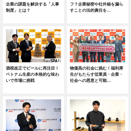
企業の課題を解決する「人事
フ？企業秘密や社外秘を漏ら
制度」とは？
すことの法的責任を…
ニュース
ニュース, 専門家インタビュー
酒税改正でビールに再注目！
物価高の社会に挑む！福利厚
ベトナム生産の本格的な味わ
生がもたらす従業員・企業・
いで市場に挑戦
社会への恩恵と可能…
ニュース
ニュース