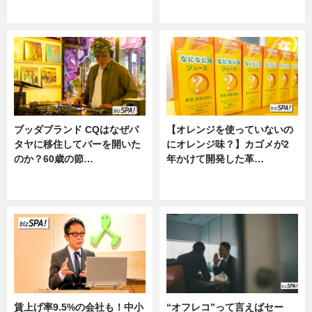
ニュース
ニュース
ブッダブランド CQはなぜパ
【オレンジを使っていないの
タヤに移住してバーを開いた
にオレンジ味？】カゴメが2
のか？60歳の節…
年かけて開発した革…
ニュース
グルメ, ニュース, 企業インタビュ
ー
賃上げ率9.5%の会社も！中小
“オフレコ”って言えばセー