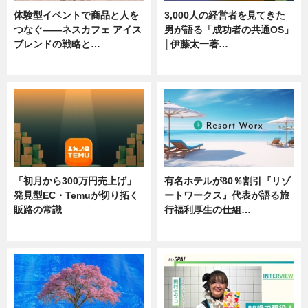
体験型イベントで商品と人を
3,000人の経営者を見てきた
つなぐ――ネスカフェ アイス
男が語る「成功者の共通OS」
ブレンドの戦略と…
│伊藤太一著…
ニュース
ニュース
「初月から300万円売上げ」
有名ホテルが80％割引『リゾ
発見型EC・Temuが切り拓く
ートワークス』代表が語る旅
販路の常識
行福利厚生の仕組…
ニュース
ニュース