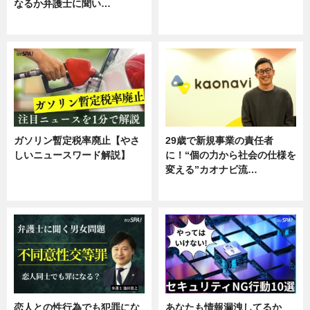
なるか弁護士に聞い…
ニュース
専門家インタビュー
ガソリン暫定税率廃止【やさ
29歳で新規事業の責任者
しいニュースワード解説】
に！“個の力から社会の仕様を
変える”カオナビ流…
ニュース
企業インタビュー
恋人との性行為でも犯罪にな
あなたも情報漏洩してるか