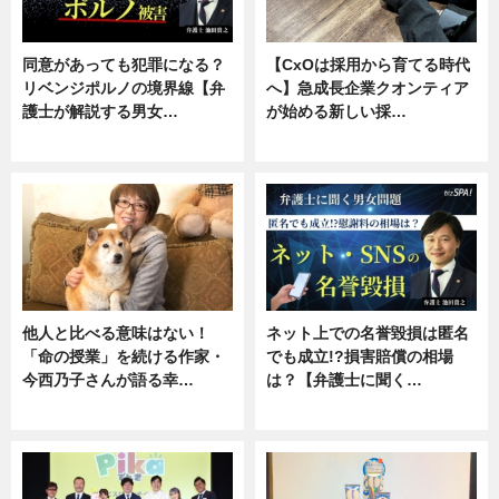
同意があっても犯罪になる？
【CxOは採用から育てる時代
リベンジポルノの境界線【弁
へ】急成長企業クオンティア
護士が解説する男女…
が始める新しい採…
専門家インタビュー
ニュース
他人と比べる意味はない！
ネット上での名誉毀損は匿名
「命の授業」を続ける作家・
でも成立!?損害賠償の相場
今西乃子さんが語る幸…
は？【弁護士に聞く…
専門家インタビュー
専門家インタビュー