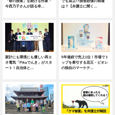
「命の授業」を続ける作家・
でも成立!?損害賠償の相場
今西乃子さんが語る幸…
は？【弁護士に聞く…
専門家インタビュー
専門家インタビュー
家計にも環境にも優しい再エ
5年連続で売上1位！市場でト
ネ電気「Pikaでんき」がスタ
ップを牽引する花王・ビオレ
ート！自治体と…
の独自のマーケテ…
ニュース
ニュース, 暮らし