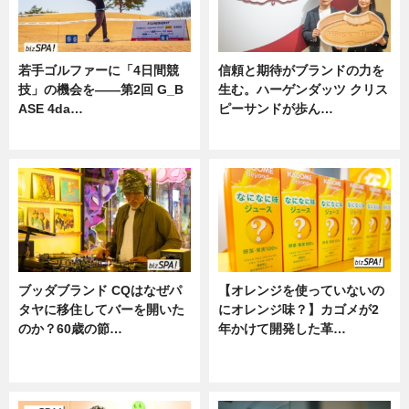
若手ゴルファーに「4日間競
信頼と期待がブランドの力を
技」の機会を——第2回 G_B
生む。ハーゲンダッツ クリス
ASE 4da…
ピーサンドが歩ん…
ニュース
ニュース
ブッダブランド CQはなぜパ
【オレンジを使っていないの
タヤに移住してバーを開いた
にオレンジ味？】カゴメが2
のか？60歳の節…
年かけて開発した革…
ニュース
グルメ, ニュース, 企業インタビュ
ー