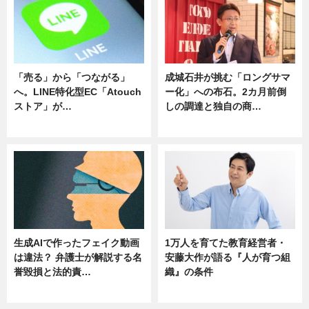
「売る」から「つながる」
成城石井が挑む「ロングサマ
へ。LINE特化型EC「Atouch
ー化」への布石。2カ月前倒
ストア」が…
しの調達と独自の商…
ニュース
ニュース
生成AIで作ったフェイク動画
1万人を育てた教育経営者・
は違法？ 弁護士が解説する名
安藤大作が語る『人が育つ組
誉毀損と法的責…
織』の条件
ニュース
ニュース