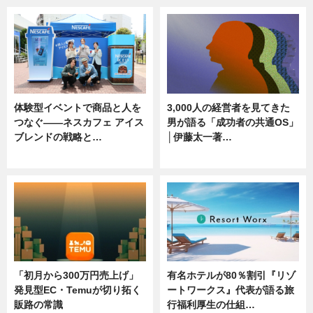
体験型イベントで商品と人を
3,000人の経営者を見てきた
つなぐ――ネスカフェ アイス
男が語る「成功者の共通OS」
ブレンドの戦略と…
│伊藤太一著…
ニュース
ニュース
「初月から300万円売上げ」
有名ホテルが80％割引『リゾ
発見型EC・Temuが切り拓く
ートワークス』代表が語る旅
販路の常識
行福利厚生の仕組…