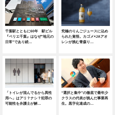
千葉駅とともに60年 駅ビル
究極のりんごジュースに込め
『ペリエ千葉』はなぜ"地元の
られた覚悟。カゴメ×JAアオ
日常"であり続…
レンが挑む青森り…
ニュース
ニュース
「トイレが混んでるから異性
“選択と集中”の徹底で最年少
用へ」はアリ？ナシ？犯罪の
クラスの代表が挑んだ事業再
可能性を弁護士が解…
生。黒字化達成の…
ニュース, 専門家インタビュー
ニュース