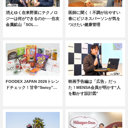
消えゆく在来野菜にテクノロ
医師に聞く！不調が出やすい
ジーは何ができるのか──住友
春にビジネスパーソンが気を
金属鉱山「SOL…
つけたい健康管理
ニュース
ニュース
FOODEX JAPAN 2026トレン
映画予告編は「広告」だっ
ドチェック！甘辛“Swicy”…
た！MENSA会員が明かす“人
を動かす設計図”
ニュース
ニュース