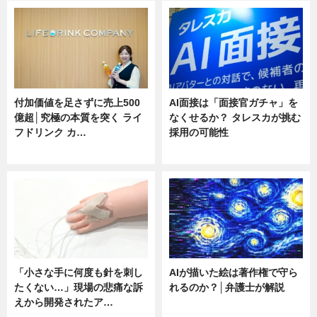
付加価値を足さずに売上500
AI面接は「面接官ガチャ」を
億超│究極の本質を突く ライ
なくせるか？ タレスカが挑む
フドリンク カ…
採用の可能性
ニュース
ニュース
「小さな手に何度も針を刺し
AIが描いた絵は著作権で守ら
たくない…」現場の悲痛な訴
れるのか？│弁護士が解説
えから開発されたア…
ニュース