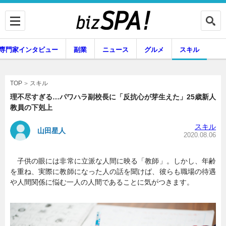
専門家インタビュー
副業
ニュース
グルメ
スキル
スキル
TOP
理不尽すぎる…パワハラ副校長に「反抗心が芽生えた」25歳新人
教員の下剋上
企業インタビュー
専門家インタビュー
スキル
山田星人
2020.08.06
子供の眼には非常に立派な人間に映る「教師」。しかし、年齢
副業
ニュース
を重ね、実際に教師になった人の話を聞けば、彼らも職場の待遇
や人間関係に悩む一人の人間であることに気がつきます。
グルメ
スキル