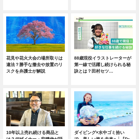
ニュース
ニュース
花見や花火大会の場所取りは
88歳現役イラストレーターが
違法？勝手な撤去や放置のリ
第一線で活躍し続けられる秘
スクを弁護士が解説
訣とは？田村セツ…
ニュース
専門家インタビュー
10年以上売れ続ける商品と
ダイビング×水中ゴミ拾い
は？デザイナー・安積伸が語
で、美しい海を未来へ│『Dr.