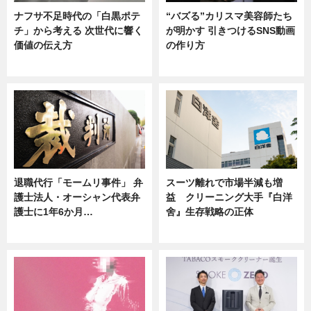
ナフサ不足時代の「白黒ポテ
“バズる”カリスマ美容師たち
チ」から考える 次世代に響く
が明かす 引きつけるSNS動画
価値の伝え方
の作り方
ニュース
ニュース
退職代行「モームリ事件」 弁
スーツ離れで市場半減も増
護士法人・オーシャン代表弁
益 クリーニング大手『白洋
護士に1年6か月…
舍』生存戦略の正体
ニュース
企業インタビュー