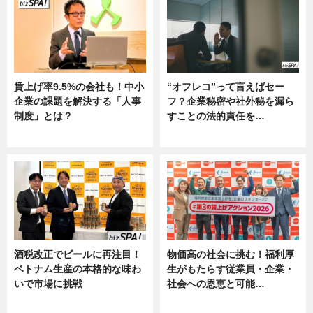
賃上げ率9.5%の会社も！中小
“オフレコ”って言えばセー
企業の課題を解決する「人事
フ？企業秘密や社外秘を漏ら
制度」とは？
すことの法的責任を…
ニュース
ニュース, 専門家インタビュー
酒税改正でビールに再注目！
物価高の社会に挑む！福利厚
ベトナム生産の本格的な味わ
生がもたらす従業員・企業・
いで市場に挑戦
社会への恩恵と可能…
ニュース
ニュース