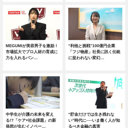
MEGUMIが美容男子を激励！
“利他と挑戦”100億円企業
市場拡大でプロ人材の育成に
「フジ物産」社長に訊く伝統
力を入れるバン…
に捉われない変幻…
企業インタビュー
ニュース
中学生が介護の未来を変え
“貯金だけでは生き残れな
る!?「ケア×社会課題」の新
い”時代に──いま働く人が知
発想が生むイノベー…
るべき金融の真実