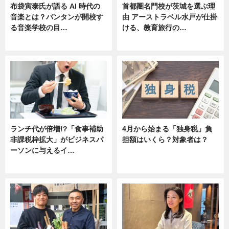
布袋寅泰氏が語る AI 時代の
首都圏名門校が茨城を選ぶ理
音楽とは？バンタンが開校す
由 アーストラベル水戸が仕掛
る音楽学校の目…
ける、教育旅行の…
ニュース
ニュース
ランチ代が倍増!?「食事補助
4月から始まる「独身税」負
非課税枠拡大」がビジネスパ
担額はいくら？対象者は？
ーソンに与えるイ…
ニュース
ニュース