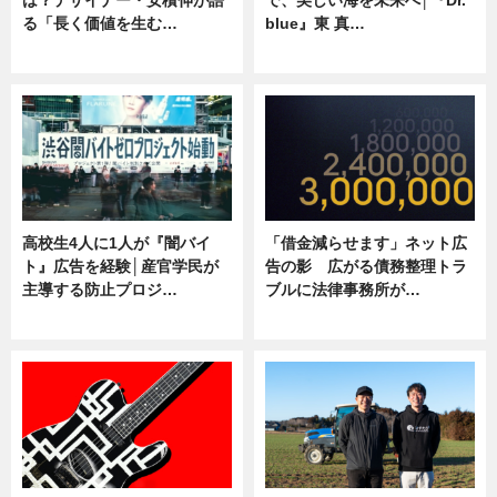
る「長く価値を生む…
blue』東 真…
ニュース
ニュース
高校生4人に1人が『闇バイ
「借金減らせます」ネット広
ト』広告を経験│産官学民が
告の影 広がる債務整理トラ
主導する防止プロジ…
ブルに法律事務所が…
ニュース
ニュース