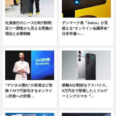
社員旅行のニーズが約7割増│
デンマーク発『Jabra』が見
近ツー調査から見える実施の
据える“オンライン会議革命”
理由と企業戦略
日本市場へ…
ニュース
ニュース
“デジタル慣れ”の若者ほど危
搭載AIが戦術をアドバイス。
険？AIで巧妙化するオンライ
5万円台で登場したミドルゲ
ン詐欺への対策…
ーミングスマホ『…
ニュース
ニュース