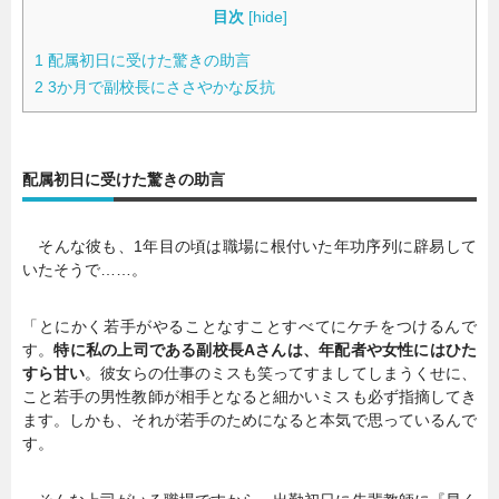
目次
[
hide
]
1
配属初日に受けた驚きの助言
2
3か月で副校長にささやかな反抗
配属初日に受けた驚きの助言
そんな彼も、1年目の頃は職場に根付いた年功序列に辟易して
いたそうで……。
「とにかく若手がやることなすことすべてにケチをつけるんで
す。
特に私の上司である副校長Aさんは、年配者や女性にはひた
すら甘い
。彼女らの仕事のミスも笑ってすましてしまうくせに、
こと若手の男性教師が相手となると細かいミスも必ず指摘してき
ます。しかも、それが若手のためになると本気で思っているんで
す。