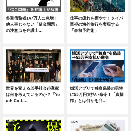
多重債務者147万人に急増！
仕事の疲れを癒やす！タイパ
他人事じゃない「借金問題」
重視の海外旅行を実現する
の注意点を弁護士…
「事前予約術」
専門家インタビュー
暮らし
世界を変える若手社会起業家
婚活アプリで独身偽装の男性
は何を考えているのか？「Yo
に55万円支払い命令！「貞操
uth Co:L…
権」とは何かを弁…
スキル
専門家インタビュー