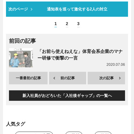
次のページ
通知表を巡って激化する2人の対立
1
2
3
前回の記事
「お前ら使えねえな」体育会系企業のマナ
ー研修で衝撃の一言
2020.07.06
一番最初の記事
前の記事
次の記事
新入社員がおどろいた「入社後ギャップ」の一覧へ
人気タグ