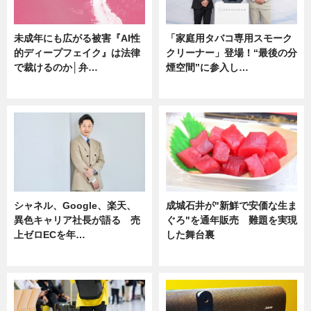
未成年にも広がる被害『AI性
「家庭用タバコ専用スモーク
的ディープフェイク』は法律
クリーナー」登場！“最後の分
で裁けるのか│弁…
煙空間”に参入し…
ニュース
ニュース
シャネル、Google、楽天、
成城石井が"新鮮で安価な生ま
異色キャリア社長が語る 売
ぐろ"を通年販売 難題を実現
上ゼロECを年…
した舞台裏
ニュース
ニュース