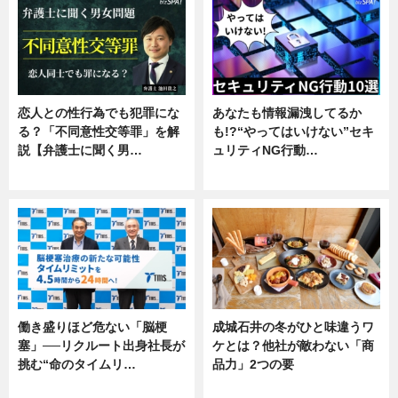
恋人との性行為でも犯罪にな
あなたも情報漏洩してるか
る？「不同意性交等罪」を解
も!?“やってはいけない”セキ
説【弁護士に聞く男…
ュリティNG行動…
専門家インタビュー
専門家インタビュー
働き盛りほど危ない「脳梗
成城石井の冬がひと味違うワ
塞」──リクルート出身社長が
ケとは？他社が敵わない「商
挑む“命のタイムリ…
品力」2つの要
企業インタビュー
グルメ