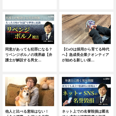
ニュース, 専門家インタビュー
ニュース, 専門家インタビュー
同意があっても犯罪になる？
【CxOは採用から育てる時代
リベンジポルノの境界線【弁
へ】急成長企業クオンティア
護士が解説する男女…
が始める新しい採…
専門家インタビュー
ニュース
他人と比べる意味はない！
ネット上での名誉毀損は匿名