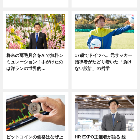
ニュース
将来の薄毛具合をAIで無料シ
17歳でドイツへ。元サッカー
ミュレーション！手がけたの
指導者がたどり着いた「負け
は洋ランの世界的…
ない設計」の哲学
ニュース
ニュース
sponsored by 河野メリクロン
ビットコインの価格はなぜ上
HR EXPO主催者が語る 総