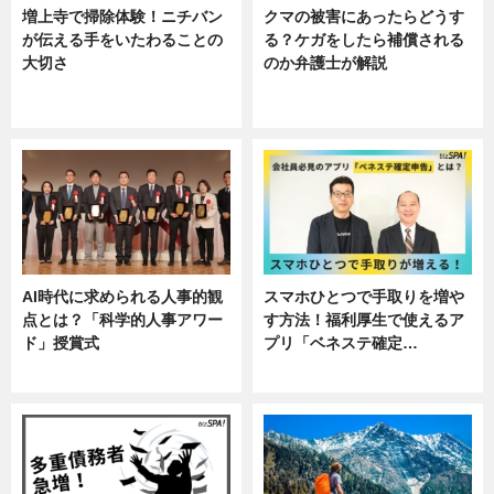
増上寺で掃除体験！ニチバン
クマの被害にあったらどうす
が伝える手をいたわることの
る？ケガをしたら補償される
大切さ
のか弁護士が解説
ニュース, 企業インタビュー, 暮ら
専門家インタビュー
し
AI時代に求められる人事的観
スマホひとつで手取りを増や
点とは？「科学的人事アワー
す方法！福利厚生で使えるア
ド」授賞式
プリ「ベネステ確定…
ニュース
企業インタビュー