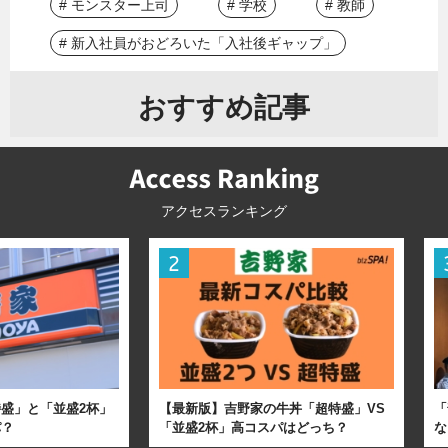
# モンスター上司
# 学校
# 教師
# 新入社員がおどろいた「入社後ギャップ」
おすすめ記事
アクセスランキング
盛」と「並盛2杯」
【最新版】吉野家の牛丼「超特盛」VS
「
パ？
「並盛2杯」高コスパはどっち？
な