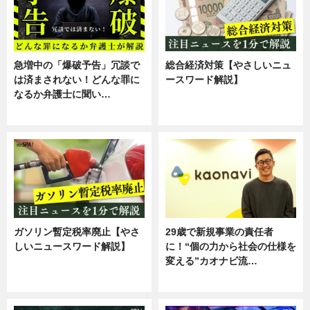
急増中の「爆破予告」冗談で
総合経済対策【やさしいニュ
は済まされない！どんな罪に
ースワード解説】
なるか弁護士に聞い…
ニュース
専門家インタビュー
ガソリン暫定税率廃止【やさ
29歳で新規事業の責任者
しいニュースワード解説】
に！“個の力から社会の仕様を
変える”カオナビ流…
ニュース
企業インタビュー