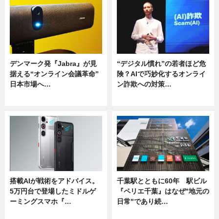
デンマーク発『Jabra』が見
“デジタル慣れ”の若者ほど危
据える“オンライン会議革命”
険？AIで巧妙化するオンライ
日本市場へ…
ン詐欺への対策…
ニュース
ニュース
搭載AIが戦術をアドバイス。
千葉駅とともに60年 駅ビル
5万円台で登場したミドルゲ
『ペリエ千葉』はなぜ"地元の
ーミングスマホ『…
日常"であり続…
ニュース
ニュース