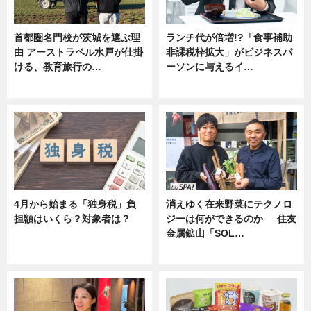
首都圏名門校が茨城を選ぶ理
ランチ代が倍増!?「食事補助
由 アーストラベル水戸が仕掛
非課税枠拡大」がビジネスパ
ける、教育旅行の…
ーソンに与えるイ…
ニュース
ニュース
4月から始まる「独身税」負
消えゆく在来野菜にテクノロ
担額はいくら？対象者は？
ジーは何ができるのか──住友
金属鉱山「SOL…
ニュース
ニュース