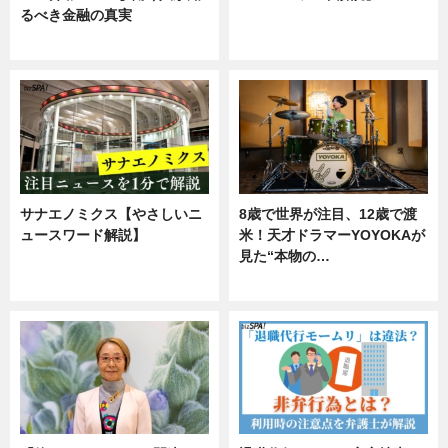
るべき金融の真実
ニュース
企業インタビュー
サナエノミクス【やさしいニ
8歳で世界が注目、12歳で渡
ュースワード解説】
米！天才ドラマーYOYOKAが
見た“本物の…
ニュース
エンタメ