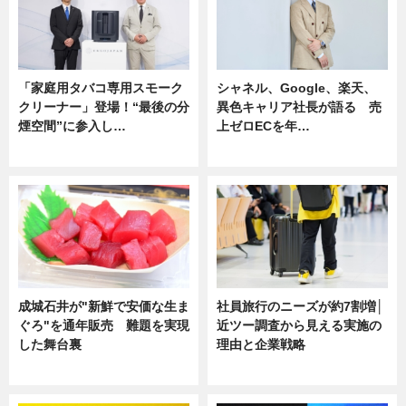
「家庭用タバコ専用スモーク
シャネル、Google、楽天、
クリーナー」登場！“最後の分
異色キャリア社長が語る 売
煙空間”に参入し…
上ゼロECを年…
ニュース
ニュース
成城石井が"新鮮で安価な生ま
社員旅行のニーズが約7割増│
ぐろ"を通年販売 難題を実現
近ツー調査から見える実施の
した舞台裏
理由と企業戦略
ニュース
ニュース