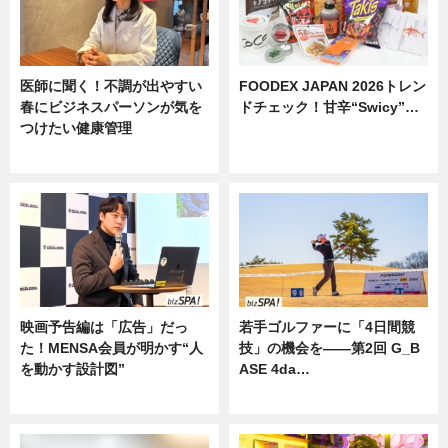
医師に聞く！不調が出やすい
FOODEX JAPAN 2026トレン
春にビジネスパーソンが気を
ドチェック！甘辛“Swicy”…
つけたい健康管理
ニュース
ニュース
映画予告編は「広告」だっ
若手ゴルファーに「4日間競
た！MENSA会員が明かす“人
技」の機会を——第2回 G_B
を動かす設計図”
ASE 4da…
ニュース
ニュース