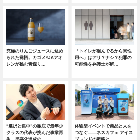
究極のりんごジュースに込め
「トイレが混んでるから異性
られた覚悟。カゴメ×JAアオ
用へ」はアリ？ナシ？犯罪の
レンが挑む青森り…
可能性を弁護士が解…
ニュース
ニュース, 専門家インタビュー
“選択と集中”の徹底で最年少
体験型イベントで商品と人を
クラスの代表が挑んだ事業再
つなぐ――ネスカフェ アイス
生。黒字化達成の…
ブレンドの戦略と…