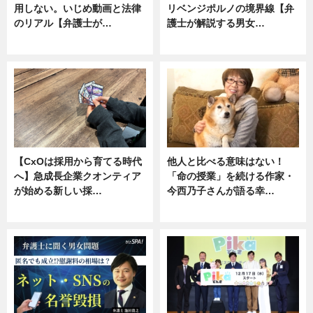
用しない。いじめ動画と法律
リベンジポルノの境界線【弁
のリアル【弁護士が…
護士が解説する男女…
ニュース, 専門家インタビュー
専門家インタビュー
【CxOは採用から育てる時代
他人と比べる意味はない！
へ】急成長企業クオンティア
「命の授業」を続ける作家・
が始める新しい採…
今西乃子さんが語る幸…
ニュース
専門家インタビュー