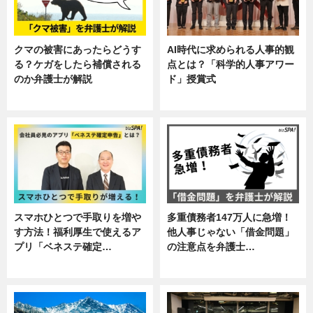
クマの被害にあったらどうす
AI時代に求められる人事的観
る？ケガをしたら補償される
点とは？「科学的人事アワー
のか弁護士が解説
ド」授賞式
専門家インタビュー
ニュース
スマホひとつで手取りを増や
多重債務者147万人に急増！
す方法！福利厚生で使えるア
他人事じゃない「借金問題」
プリ「ベネステ確定…
の注意点を弁護士…
企業インタビュー
専門家インタビュー