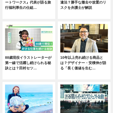
ートワークス』代表が語る旅
違法？勝手な撤去や放置のリ
行福利厚生の仕組…
スクを弁護士が解説
ニュース
ニュース
88歳現役イラストレーターが
10年以上売れ続ける商品と
第一線で活躍し続けられる秘
は？デザイナー・安積伸が語
訣とは？田村セツ…
る「長く価値を生む…
専門家インタビュー
ニュース