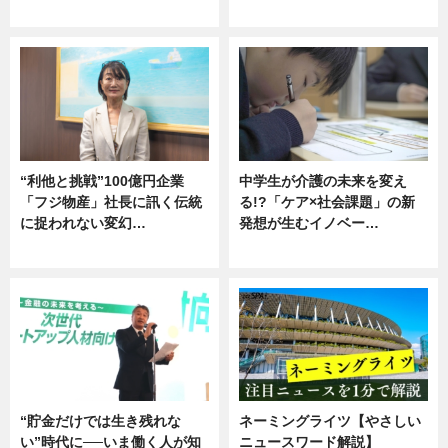
グルメ
企業インタビュー
“利他と挑戦”100億円企業
中学生が介護の未来を変え
「フジ物産」社長に訊く伝統
る!?「ケア×社会課題」の新
に捉われない変幻…
発想が生むイノベー…
ニュース
ニュース
“貯金だけでは生き残れな
ネーミングライツ【やさしい
い”時代に──いま働く人が知
ニュースワード解説】