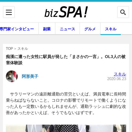
専門家インタビュー
副業
ニュース
グルメ
スキル
スキル
TOP
痴漢に遭った女性に駅員が発した「まさかの一言」。OL3人の被
害体験談
企業インタビュー
専門家インタビュー
スキル
阿形美子
2020.06.23
サラリーマンの遠距離通勤の苦労といえば、満員電車に長時間
副業
ニュース
乗らねばならないこと。コロナの影響でリモートで働くようにな
った人も一定数いるかもしれませんが、通勤ラッシュに劇的な改
善があったかといえば、そうでもないはずです。
グルメ
スキル