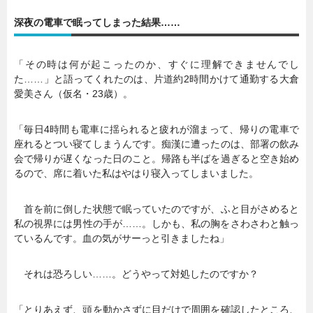
深夜の電車で眠ってしまった結果……
「その時は何が起こったのか、すぐに理解できませんでし
た……」と語ってくれたのは、片道約2時間かけて通勤する大倉
愛美さん（仮名・23歳）。
「毎日4時間も電車に揺られると疲れが溜まって、帰りの電車で
座れるとつい寝てしまうんです。痴漢に遭ったのは、部署の飲み
会で帰りが遅くなった日のこと。帰路も半ばを過ぎると空き始め
るので、席に着いた私はやはり寝入ってしまいました。
首を前に倒した状態で眠っていたのですが、ふと目がさめると
私の視界には男性の手が……。しかも、私の胸をさわさわと触っ
ているんです。血の気がサーっと引きましたね」
それは恐ろしい……。どうやって対処したのですか？
「とりあえず、頭を動かさずに目だけで周囲を確認したところ、