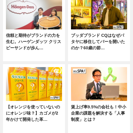
信頼と期待がブランドの力を
ブッダブランド CQはなぜパ
生む。ハーゲンダッツ クリス
タヤに移住してバーを開いた
ピーサンドが歩ん…
のか？60歳の節…
ニュース
ニュース
【オレンジを使っていないの
賃上げ率9.5%の会社も！中小
にオレンジ味？】カゴメが2
企業の課題を解決する「人事
年かけて開発した革…
制度」とは？
グルメ, ニュース, 企業インタビュ
ニュース
ー