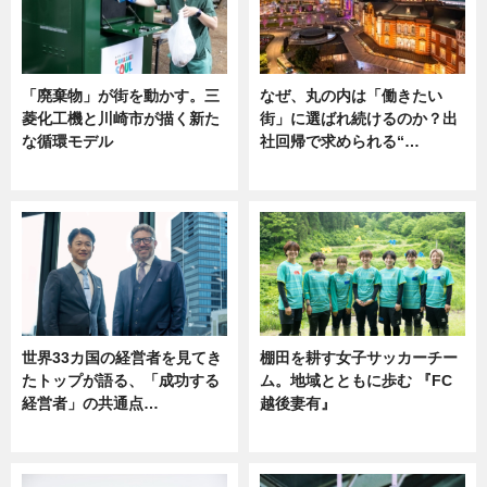
「廃棄物」が街を動かす。三
なぜ、丸の内は「働きたい
菱化工機と川崎市が描く新た
街」に選ばれ続けるのか？出
な循環モデル
社回帰で求められる“…
ニュース
ニュース
世界33カ国の経営者を見てき
棚田を耕す女子サッカーチー
たトップが語る、「成功する
ム。地域とともに歩む 『FC
経営者」の共通点…
越後妻有』
ニュース
ニュース