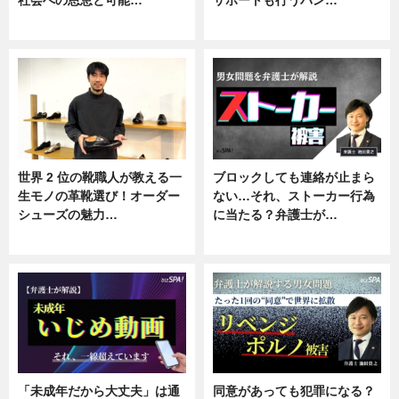
社会への恩恵と可能…
サポートも行うバン…
ニュース
ニュース, 企業インタビュー
世界 2 位の靴職人が教える一
ブロックしても連絡が止まら
生モノの革靴選び！オーダー
ない…それ、ストーカー行為
シューズの魅力…
に当たる？弁護士が…
ニュース, 専門家インタビュー
ニュース, 専門家インタビュー
「未成年だから大丈夫」は通
同意があっても犯罪になる？