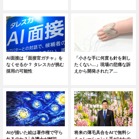
ニュース
ニュース
AI面接は「面接官ガチャ」を
「小さな手に何度も針を刺し
なくせるか？ タレスカが挑む
たくない…」現場の悲痛な訴
採用の可能性
えから開発されたア…
ニュース
ニュース
AIが描いた絵は著作権で守ら
将来の薄毛具合をAIで無料シ
れるのか？│弁護士が解説
ミュレーション！手がけたの