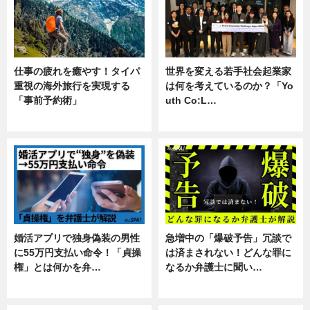
仕事の疲れを癒やす！タイパ
世界を変える若手社会起業家
重視の海外旅行を実現する
は何を考えているのか？「Yo
「事前予約術」
uth Co:L…
暮らし
スキル
婚活アプリで独身偽装の男性
急増中の「爆破予告」冗談で
に55万円支払い命令！「貞操
は済まされない！どんな罪に
権」とは何かを弁…
なるか弁護士に聞い…
専門家インタビュー
専門家インタビュー