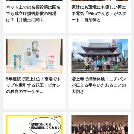
ネット上での名誉毀損は匿名
家計にも環境にも優しい再エ
でも成立!?損害賠償の相場
ネ電気「Pikaでんき」がスタ
は？【弁護士に聞く…
ート！自治体と…
専門家インタビュー
ニュース
5年連続で売上1位！市場でト
増上寺で掃除体験！ニチバン
ップを牽引する花王・ビオレ
が伝える手をいたわることの
の独自のマーケテ…
大切さ
ニュース, 暮らし
ニュース, 企業インタビュー, 暮ら
し