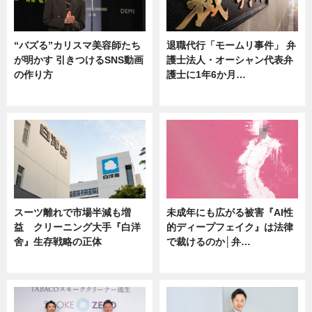
“バズる”カリスマ美容師たち
退職代行「モームリ事件」 弁
が明かす 引きつけるSNS動画
護士法人・オーシャン代表弁
の作り方
護士に1年6か月…
ニュース
ニュース
スーツ離れで市場半減も増
未成年にも広がる被害『AI性
益 クリーニング大手『白洋
的ディープフェイク』は法律
舍』生存戦略の正体
で裁けるのか│弁…
企業インタビュー
ニュース