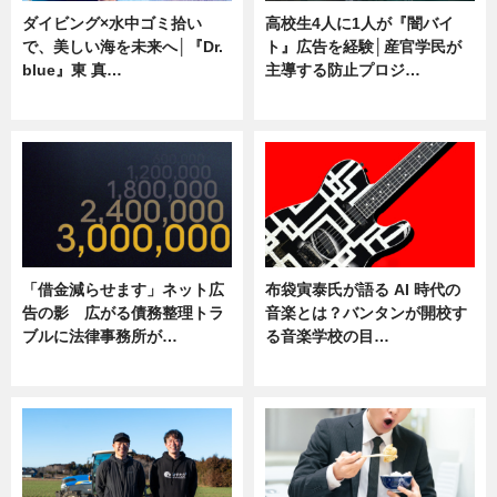
ダイビング×水中ゴミ拾い
高校生4人に1人が『闇バイ
で、美しい海を未来へ│『Dr.
ト』広告を経験│産官学民が
blue』東 真…
主導する防止プロジ…
ニュース
ニュース
「借金減らせます」ネット広
布袋寅泰氏が語る AI 時代の
告の影 広がる債務整理トラ
音楽とは？バンタンが開校す
ブルに法律事務所が…
る音楽学校の目…
ニュース
ニュース