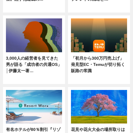
ニュース
ニュース
3,000人の経営者を見てきた
「初月から300万円売上げ」
男が語る「成功者の共通OS」
発見型EC・Temuが切り拓く
│伊藤太一著…
販路の常識
ニュース
ニュース
有名ホテルが80％割引『リゾ
花見や花火大会の場所取りは