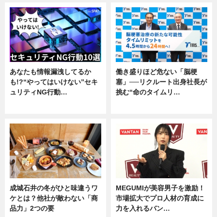
あなたも情報漏洩してるか
働き盛りほど危ない「脳梗
も!?“やってはいけない”セキ
塞」──リクルート出身社長が
ュリティNG行動…
挑む“命のタイムリ…
専門家インタビュー
企業インタビュー
成城石井の冬がひと味違うワ
MEGUMIが美容男子を激励！
ケとは？他社が敵わない「商
市場拡大でプロ人材の育成に
品力」2つの要
力を入れるバン…