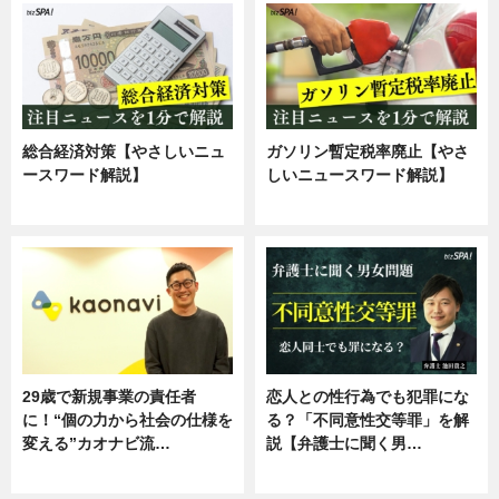
総合経済対策【やさしいニュ
ガソリン暫定税率廃止【やさ
ースワード解説】
しいニュースワード解説】
ニュース
ニュース
29歳で新規事業の責任者
恋人との性行為でも犯罪にな
に！“個の力から社会の仕様を
る？「不同意性交等罪」を解
変える”カオナビ流…
説【弁護士に聞く男…
企業インタビュー
専門家インタビュー