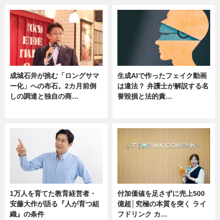
成城石井が挑む「ロングサマ
生成AIで作ったフェイク動画
ー化」への布石。2カ月前倒
は違法？ 弁護士が解説する名
しの調達と独自の商…
誉毀損と法的責…
ニュース
ニュース
1万人を育てた教育経営者・
付加価値を足さずに売上500
安藤大作が語る『人が育つ組
億超│究極の本質を突く ライ
織』の条件
フドリンク カ…