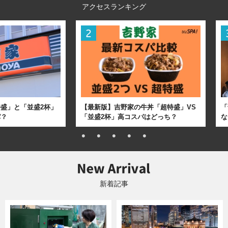
アクセスランキング
盛」と「並盛2杯」
【最新版】吉野家の牛丼「超特盛」VS
「
パ？
「並盛2杯」高コスパはどっち？
な
新着記事