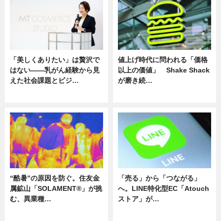
「美しくありたい」は贅沢で
値上げ時代に問われる「価格
はない――乳がん経験から見
以上の価値」 Shake Shack
えた社会課題とビジ…
が磨き続…
ニュース
ニュース
“酷暑”の原因を防ぐ。住友金
「売る」から「つながる」
属鉱山「SOLAMENT®」が挑
へ。LINE特化型EC「Atouch
む、異業種…
ストア」が…
ニュース
ニュース