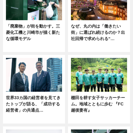
「廃棄物」が街を動かす。三
なぜ、丸の内は「働きたい
菱化工機と川崎市が描く新た
街」に選ばれ続けるのか？出
な循環モデル
社回帰で求められる“…
ニュース
ニュース
世界33カ国の経営者を見てき
棚田を耕す女子サッカーチー
たトップが語る、「成功する
ム。地域とともに歩む 『FC
経営者」の共通点…
越後妻有』
ニュース
ニュース