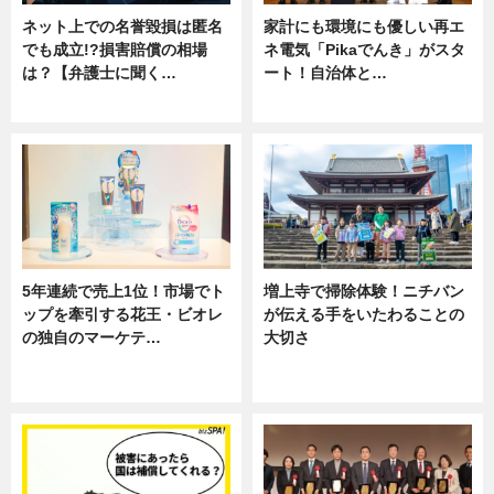
ネット上での名誉毀損は匿名
家計にも環境にも優しい再エ
でも成立!?損害賠償の相場
ネ電気「Pikaでんき」がスタ
は？【弁護士に聞く…
ート！自治体と…
専門家インタビュー
ニュース
5年連続で売上1位！市場でト
増上寺で掃除体験！ニチバン
ップを牽引する花王・ビオレ
が伝える手をいたわることの
の独自のマーケテ…
大切さ
ニュース, 暮らし
ニュース, 企業インタビュー, 暮ら
し