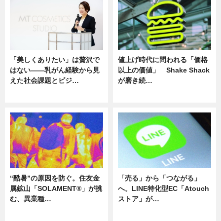
「美しくありたい」は贅沢で
値上げ時代に問われる「価格
はない――乳がん経験から見
以上の価値」 Shake Shack
えた社会課題とビジ…
が磨き続…
ニュース
ニュース
“酷暑”の原因を防ぐ。住友金
「売る」から「つながる」
属鉱山「SOLAMENT®」が挑
へ。LINE特化型EC「Atouch
む、異業種…
ストア」が…
ニュース
ニュース