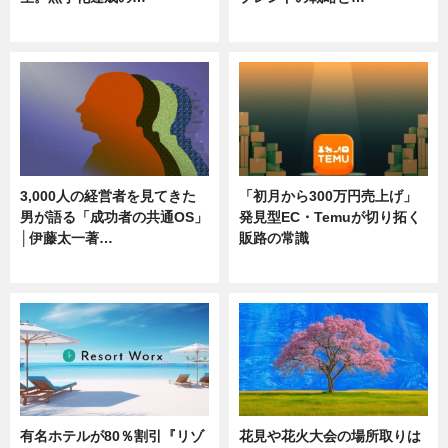
ニュース
ニュース
3,000人の経営者を見てきた
「初月から300万円売上げ」
男が語る「成功者の共通OS」
発見型EC・Temuが切り拓く
│伊藤太一著…
販路の常識
ニュース
ニュース
有名ホテルが80％割引『リゾ
花見や花火大会の場所取りは