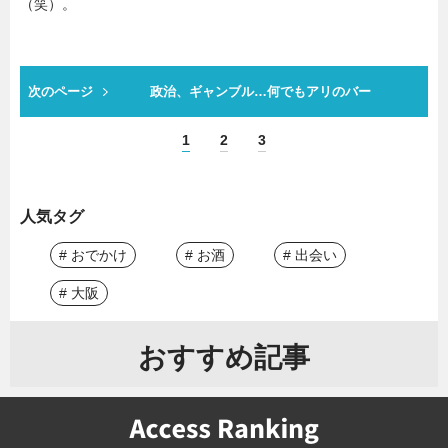
（笑）。
次のページ
政治、ギャンブル…何でもアリのバー
1
2
3
人気タグ
# おでかけ
# お酒
# 出会い
# 大阪
おすすめ記事