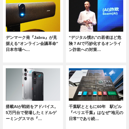
デンマーク発『Jabra』が見
“デジタル慣れ”の若者ほど危
据える“オンライン会議革命”
険？AIで巧妙化するオンライ
日本市場へ…
ン詐欺への対策…
ニュース
ニュース
搭載AIが戦術をアドバイス。
千葉駅とともに60年 駅ビル
5万円台で登場したミドルゲ
『ペリエ千葉』はなぜ"地元の
ーミングスマホ『…
日常"であり続…
ニュース
ニュース