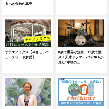
るべき金融の真実
ニュース
企業インタビュー
サナエノミクス【やさしいニ
8歳で世界が注目、12歳で渡
ュースワード解説】
米！天才ドラマーYOYOKAが
見た“本物の…
ニュース
エンタメ