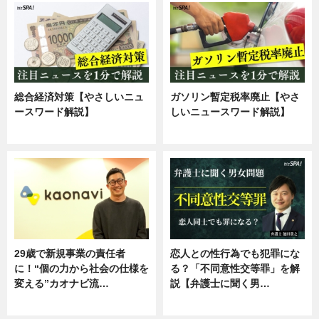
総合経済対策【やさしいニュ
ガソリン暫定税率廃止【やさ
ースワード解説】
しいニュースワード解説】
ニュース
ニュース
29歳で新規事業の責任者
恋人との性行為でも犯罪にな
に！“個の力から社会の仕様を
る？「不同意性交等罪」を解
変える”カオナビ流…
説【弁護士に聞く男…
企業インタビュー
専門家インタビュー