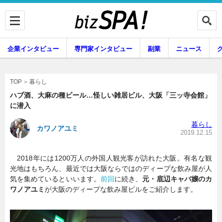
企業インタビュー
専門家インタビュー
副業
ニュース
暮らし
エンタメ
暮らし
TOP
ハブ酒、大麻の種ビール…怪しい雑居ビル、大阪「三ッ寺会館」
に潜入
企業インタビュー
専門家インタビュー
暮らし
カワノアユミ
2019.12.15
2018年には1200万人の外国人観光客が訪れた大阪。有名な観
副業
ニュース
光地はもちろん、最近では大阪ならではのディープな飲み屋が人
気を集めているといいます。
前回
に続き、
元・底辺キャバ嬢のカ
ワノアユミ
が大阪のディープな飲み屋ビルをご紹介します。
グルメ
スキル