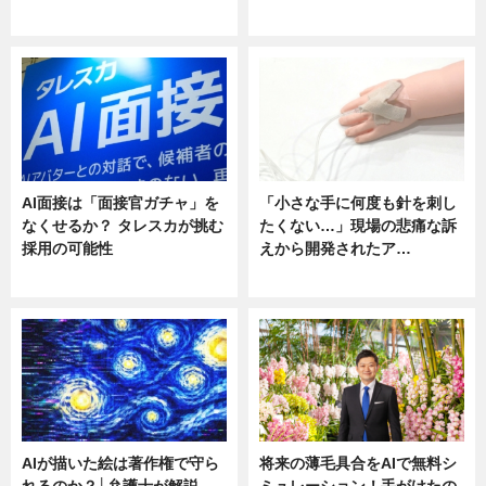
ニュース
ニュース
AI面接は「面接官ガチャ」を
「小さな手に何度も針を刺し
なくせるか？ タレスカが挑む
たくない…」現場の悲痛な訴
採用の可能性
えから開発されたア…
ニュース
ニュース
AIが描いた絵は著作権で守ら
将来の薄毛具合をAIで無料シ
れるのか？│弁護士が解説
ミュレーション！手がけたの