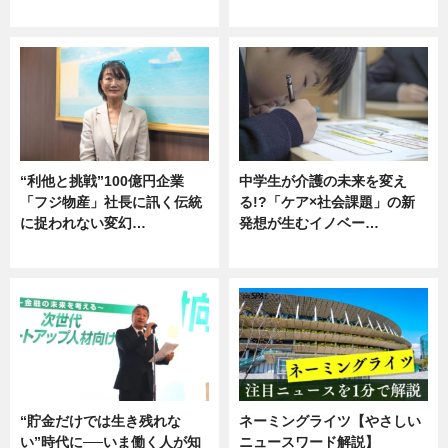
グルメ
企業インタビュー
“利他と挑戦”100億円企業
中学生が介護の未来を変え
「フジ物産」社長に訊く伝統
る!?「ケア×社会課題」の新
に捉われない変幻…
発想が生むイノベー…
ニュース
ニュース
“貯金だけでは生き残れな
ネーミングライツ【やさしい
い”時代に──いま働く人が知
ニュースワード解説】