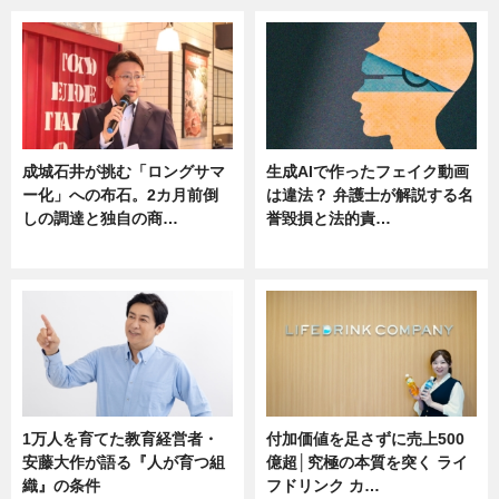
成城石井が挑む「ロングサマ
生成AIで作ったフェイク動画
ー化」への布石。2カ月前倒
は違法？ 弁護士が解説する名
しの調達と独自の商…
誉毀損と法的責…
ニュース
ニュース
1万人を育てた教育経営者・
付加価値を足さずに売上500
安藤大作が語る『人が育つ組
億超│究極の本質を突く ライ
織』の条件
フドリンク カ…