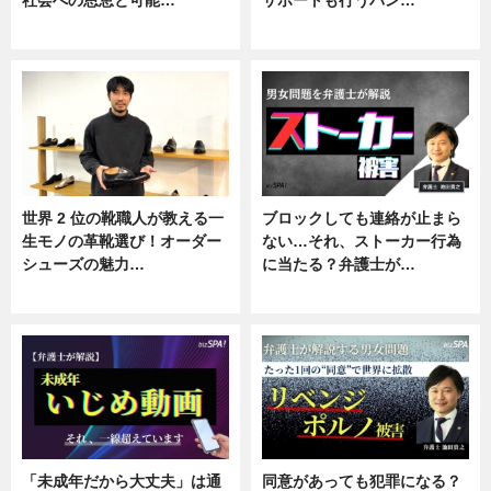
社会への恩恵と可能…
サポートも行うバン…
ニュース
ニュース, 企業インタビュー
世界 2 位の靴職人が教える一
ブロックしても連絡が止まら
生モノの革靴選び！オーダー
ない…それ、ストーカー行為
シューズの魅力…
に当たる？弁護士が…
ニュース, 専門家インタビュー
ニュース, 専門家インタビュー
「未成年だから大丈夫」は通
同意があっても犯罪になる？