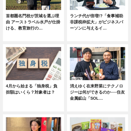
首都圏名門校が茨城を選ぶ理
ランチ代が倍増!?「食事補助
由 アーストラベル水戸が仕掛
非課税枠拡大」がビジネスパ
ける、教育旅行の…
ーソンに与えるイ…
ニュース
ニュース
4月から始まる「独身税」負
消えゆく在来野菜にテクノロ
担額はいくら？対象者は？
ジーは何ができるのか──住友
金属鉱山「SOL…
ニュース
ニュース