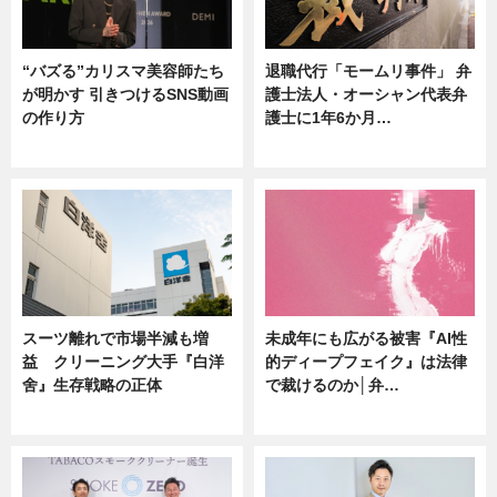
“バズる”カリスマ美容師たち
退職代行「モームリ事件」 弁
が明かす 引きつけるSNS動画
護士法人・オーシャン代表弁
の作り方
護士に1年6か月…
ニュース
ニュース
スーツ離れで市場半減も増
未成年にも広がる被害『AI性
益 クリーニング大手『白洋
的ディープフェイク』は法律
舍』生存戦略の正体
で裁けるのか│弁…
企業インタビュー
ニュース