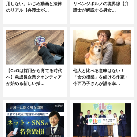
用しない。いじめ動画と法律
リベンジポルノの境界線【弁
のリアル【弁護士が…
護士が解説する男女…
ニュース, 専門家インタビュー
専門家インタビュー
【CxOは採用から育てる時代
他人と比べる意味はない！
へ】急成長企業クオンティア
「命の授業」を続ける作家・
が始める新しい採…
今西乃子さんが語る幸…
ニュース
専門家インタビュー