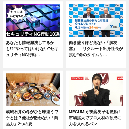
あなたも情報漏洩してるか
働き盛りほど危ない「脳梗
も!?“やってはいけない”セキ
塞」──リクルート出身社長が
ュリティNG行動…
挑む“命のタイムリ…
専門家インタビュー
企業インタビュー
成城石井の冬がひと味違うワ
MEGUMIが美容男子を激励！
ケとは？他社が敵わない「商
市場拡大でプロ人材の育成に
品力」2つの要
力を入れるバン…