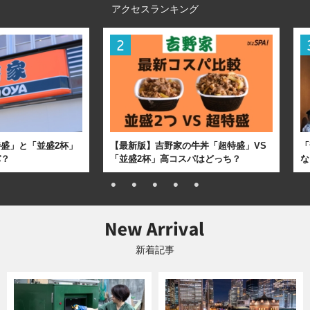
アクセスランキング
盛」と「並盛2杯」
【最新版】吉野家の牛丼「超特盛」VS
「
パ？
「並盛2杯」高コスパはどっち？
な
新着記事