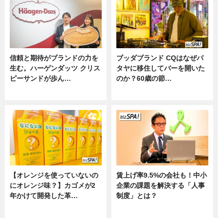
信頼と期待がブランドの力を
ブッダブランド CQはなぜパ
生む。ハーゲンダッツ クリス
タヤに移住してバーを開いた
ピーサンドが歩ん…
のか？60歳の節…
ニュース
ニュース
【オレンジを使っていないの
賃上げ率9.5%の会社も！中小
にオレンジ味？】カゴメが2
企業の課題を解決する「人事
年かけて開発した革…
制度」とは？
グルメ, ニュース, 企業インタビュ
ニュース
ー