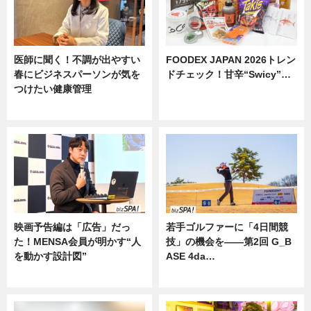
医師に聞く！不調が出やすい
FOODEX JAPAN 2026トレン
春にビジネスパーソンが気を
ドチェック！甘辛“Swicy”…
つけたい健康管理
ニュース
ニュース
映画予告編は「広告」だっ
若手ゴルファーに「4日間競
た！MENSA会員が明かす“人
技」の機会を——第2回 G_B
を動かす設計図”
ASE 4da…
ニュース
ニュース