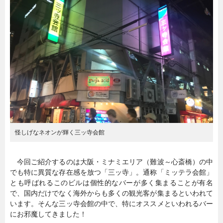
暮らし
エンタメ
連載一覧
怪しげなネオンが輝く三ッ寺会館
今回ご紹介するのは大阪・ミナミエリア（難波～心斎橋）の中
でも特に異質な存在感を放つ「三ッ寺」。通称「ミッテラ会館」
とも呼ばれるこのビルは個性的なバーが多く集まることが有名
で、国内だけでなく海外からも多くの観光客が集まるといわれて
います。そんな三ッ寺会館の中で、特にオススメといわれるバー
にお邪魔してきました！