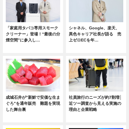
「家庭用タバコ専用スモーク
シャネル、Google、楽天、
クリーナー」登場！“最後の分
異色キャリア社長が語る 売
煙空間”に参入し…
上ゼロECを年…
ニュース
ニュース
成城石井が"新鮮で安価な生ま
社員旅行のニーズが約7割増│
ぐろ"を通年販売 難題を実現
近ツー調査から見える実施の
した舞台裏
理由と企業戦略
ニュース
ニュース