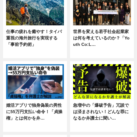
仕事の疲れを癒やす！タイパ
世界を変える若手社会起業家
重視の海外旅行を実現する
は何を考えているのか？「Yo
「事前予約術」
uth Co:L…
暮らし
スキル
婚活アプリで独身偽装の男性
急増中の「爆破予告」冗談で
に55万円支払い命令！「貞操
は済まされない！どんな罪に
権」とは何かを弁…
なるか弁護士に聞い…
専門家インタビュー
専門家インタビュー