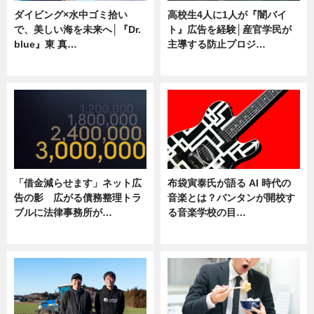
ダイビング×水中ゴミ拾い
高校生4人に1人が『闇バイ
で、美しい海を未来へ│『Dr.
ト』広告を経験│産官学民が
blue』東 真…
主導する防止プロジ…
ニュース
ニュース
「借金減らせます」ネット広
布袋寅泰氏が語る AI 時代の
告の影 広がる債務整理トラ
音楽とは？バンタンが開校す
ブルに法律事務所が…
る音楽学校の目…
ニュース
ニュース