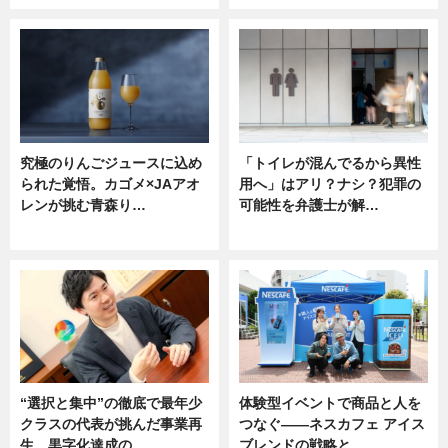
究極のりんごジュースに込め
「トイレが混んでるから異性
られた覚悟。カゴメ×JAアオ
用へ」はアリ？ナシ？犯罪の
レンが挑む青森り…
可能性を弁護士が解…
ニュース
ニュース, 専門家インタビュー
“選択と集中”の徹底で最年少
体験型イベントで商品と人を
クラスの代表が挑んだ事業再
つなぐ――ネスカフェ アイス
生。黒字化達成の…
ブレンドの戦略と…