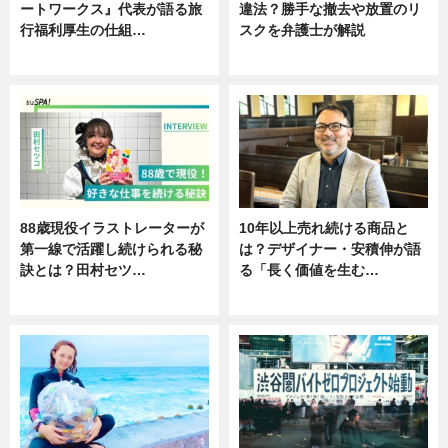
ートワークス』代表が語る旅
違法？勝手な撤去や放置のリ
行福利厚生の仕組…
スクを弁護士が解説
ニュース
ニュース
88歳現役イラストレーターが
10年以上売れ続ける商品と
第一線で活躍し続けられる秘
は？デザイナー・安積伸が語
訣とは？田村セツ…
る「長く価値を生む…
専門家インタビュー
ニュース