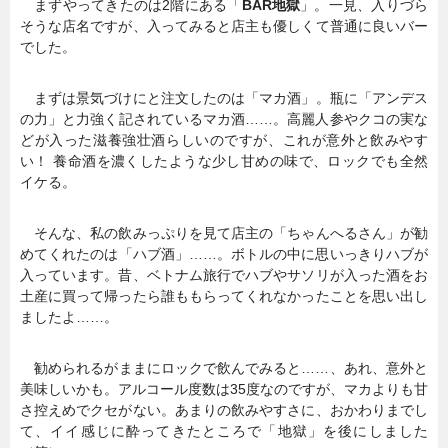
まずやってきたのは2階にある「
BAR地獄
」。一見、入りづら
そうな店名ですが、入ってみると店主も優しくて普通に良いバー
でした。
まずは景気づけにと注文したのは「マカ酒」。瓶に「アンデス
の力」と力強く記されているマカ酒……。高麗人参やクコの実な
どが入った滋養強壮酒らしいのですが、これが意外と飲みやす
い！ 養命酒を濃くしたような少し甘めの味で、ロックでも全然
イケる。
そんな、私の飲みっぷりを見て店主の「ちゃんへるさん」が勧
めてくれたのは「ハブ酒」……。ボトルの中に思いっきりハブが
入っています。昔、ベトナム旅行でハブやサソリが入った酒をお
土産に買って帰ったら誰ももらってくれなかったことを思い出し
ましたよ……。
勧められるがままにロックで飲んでみると……、あれ、意外と
美味しいかも。アルコール度数は35度なのですが、マカよりも甘
さ控えめでクセがない。あまりの飲みやすさに、おかわりまでし
て、イイ感じに酔ってきたところで「地獄」を後にしました