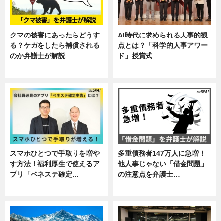
クマの被害にあったらどうす
AI時代に求められる人事的観
る？ケガをしたら補償される
点とは？「科学的人事アワー
のか弁護士が解説
ド」授賞式
専門家インタビュー
ニュース
スマホひとつで手取りを増や
多重債務者147万人に急増！
す方法！福利厚生で使えるア
他人事じゃない「借金問題」
プリ「ベネステ確定…
の注意点を弁護士…
企業インタビュー
専門家インタビュー