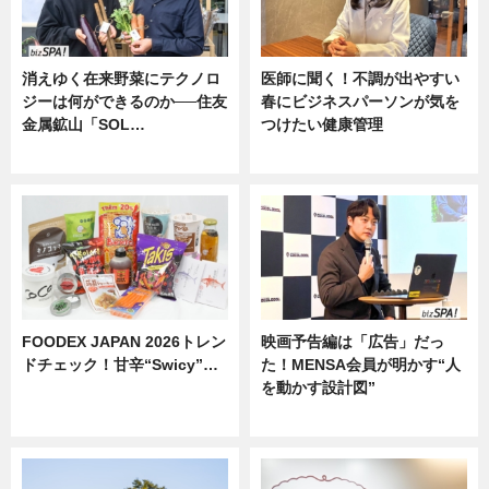
消えゆく在来野菜にテクノロ
医師に聞く！不調が出やすい
ジーは何ができるのか──住友
春にビジネスパーソンが気を
金属鉱山「SOL…
つけたい健康管理
ニュース
ニュース
FOODEX JAPAN 2026トレン
映画予告編は「広告」だっ
ドチェック！甘辛“Swicy”…
た！MENSA会員が明かす“人
を動かす設計図”
ニュース
ニュース