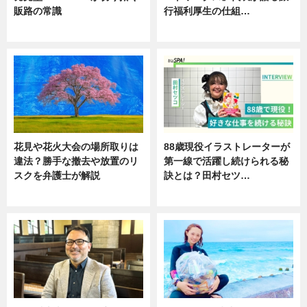
販路の常識
行福利厚生の仕組…
ニュース
ニュース
花見や花火大会の場所取りは
88歳現役イラストレーターが
違法？勝手な撤去や放置のリ
第一線で活躍し続けられる秘
スクを弁護士が解説
訣とは？田村セツ…
ニュース
専門家インタビュー