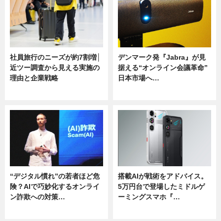
社員旅行のニーズが約7割増│
デンマーク発『Jabra』が見
近ツー調査から見える実施の
据える“オンライン会議革命”
理由と企業戦略
日本市場へ…
ニュース
ニュース
“デジタル慣れ”の若者ほど危
搭載AIが戦術をアドバイス。
険？AIで巧妙化するオンライ
5万円台で登場したミドルゲ
ン詐欺への対策…
ーミングスマホ『…
ニュース
ニュース