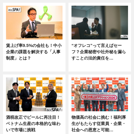
賃上げ率9.5%の会社も！中小
“オフレコ”って言えばセー
企業の課題を解決する「人事
フ？企業秘密や社外秘を漏ら
制度」とは？
すことの法的責任を…
ニュース
ニュース, 専門家インタビュー
酒税改正でビールに再注目！
物価高の社会に挑む！福利厚
ベトナム生産の本格的な味わ
生がもたらす従業員・企業・
いで市場に挑戦
社会への恩恵と可能…