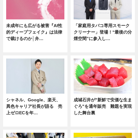
未成年にも広がる被害『AI性
「家庭用タバコ専用スモーク
的ディープフェイク』は法律
クリーナー」登場！“最後の分
で裁けるのか│弁…
煙空間”に参入し…
ニュース
ニュース
シャネル、Google、楽天、
成城石井が"新鮮で安価な生ま
異色キャリア社長が語る 売
ぐろ"を通年販売 難題を実現
上ゼロECを年…
した舞台裏
ニュース
ニュース