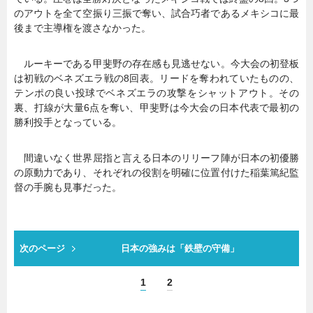
のアウトを全て空振り三振で奪い、試合巧者であるメキシコに最
後まで主導権を渡さなかった。
ルーキーである甲斐野の存在感も見逃せない。今大会の初登板
は初戦のベネズエラ戦の8回表。リードを奪われていたものの、
テンポの良い投球でベネズエラの攻撃をシャットアウト。その
裏、打線が大量6点を奪い、甲斐野は今大会の日本代表で最初の
勝利投手となっている。
間違いなく世界屈指と言える日本のリリーフ陣が日本の初優勝
の原動力であり、それぞれの役割を明確に位置付けた稲葉篤紀監
督の手腕も見事だった。
次のページ
日本の強みは「鉄壁の守備」
1
2