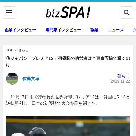
企業インタビュー
専門家インタビュー
副業
ニュース
暮らし
エンタメ
暮らし
TOP
侍ジャパン「プレミア12」初優勝の功労者は？東京五輪で輝くの
は…
企業インタビュー
専門家インタビュー
暮らし
佐藤文孝
2019.11.22
11月17日まで行われた世界野球プレミア12は、韓国に5－3と
副業
ニュース
逆転勝利し、日本の初優勝で大会を幕を閉じた。
グルメ
スキル