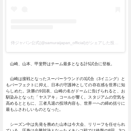
侍ジャパン公式(@samuraijapan_official)がシェアした投稿
–
20
山崎、山本、甲斐野はチーム最多となる計5試合に登板。
山崎は接戦となったスーパーラウンドの3試合（3イニング）と
もパーフェクトに抑え、日本の守護神としての存在感を世界に知
らしめた。決勝の9回表、山崎の名がドームに告げられると、お
馴染みとなった「ヤスアキ」コールが響く。スタジアムの空気を
高めるとともに、三者凡退の投球内容も、世界一への締め括りに
最もふさわしいものとなった。
シーズン中は先発を務めた山本は今大会、リリーフを任せられ
ている。圧巻は全勝対決となったメキシコ戦では終盤の8回。3つ