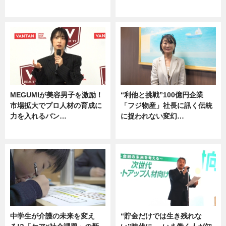
企業インタビュー
グルメ
MEGUMIが美容男子を激励！
“利他と挑戦”100億円企業
市場拡大でプロ人材の育成に
「フジ物産」社長に訊く伝統
力を入れるバン…
に捉われない変幻…
企業インタビュー
ニュース
中学生が介護の未来を変え
“貯金だけでは生き残れな