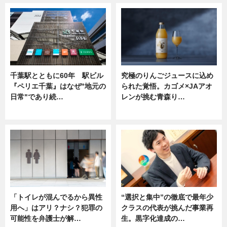
千葉駅とともに60年 駅ビル
究極のりんごジュースに込め
『ペリエ千葉』はなぜ"地元の
られた覚悟。カゴメ×JAアオ
日常"であり続…
レンが挑む青森り…
ニュース
ニュース
「トイレが混んでるから異性
“選択と集中”の徹底で最年少
用へ」はアリ？ナシ？犯罪の
クラスの代表が挑んだ事業再
可能性を弁護士が解…
生。黒字化達成の…