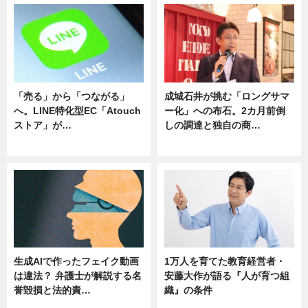
「売る」から「つながる」
成城石井が挑む「ロングサマ
へ。LINE特化型EC「Atouch
ー化」への布石。2カ月前倒
ストア」が…
しの調達と独自の商…
ニュース
ニュース
生成AIで作ったフェイク動画
1万人を育てた教育経営者・
は違法？ 弁護士が解説する名
安藤大作が語る『人が育つ組
誉毀損と法的責…
織』の条件