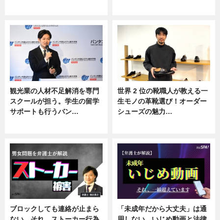
ニュース
ニュース
観光業の人材不足解消を専門
世界 2 位の靴職人が教える一
スクールが担う。学生の留学
生モノの革靴選び！オーダー
サポートも行うバン…
シューズの魅力…
ニュース, 企業インタビュー
ニュース, 専門家インタビュー
ブロックしても連絡が止まら
「未成年だから大丈夫」は通
ない…それ、ストーカー行為
用しない。いじめ動画と法律