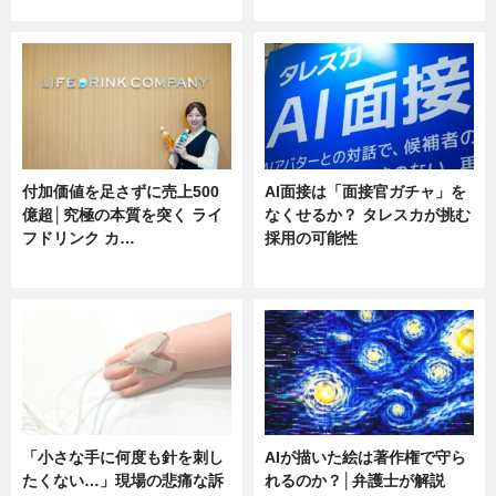
ニュース
ニュース
付加価値を足さずに売上500
AI面接は「面接官ガチャ」を
億超│究極の本質を突く ライ
なくせるか？ タレスカが挑む
フドリンク カ…
採用の可能性
ニュース
ニュース
「小さな手に何度も針を刺し
AIが描いた絵は著作権で守ら
たくない…」現場の悲痛な訴
れるのか？│弁護士が解説