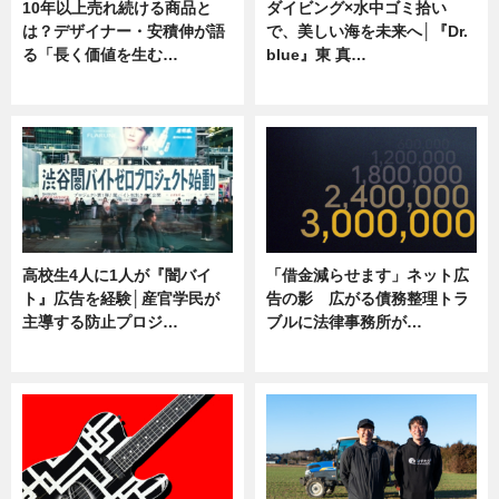
10年以上売れ続ける商品と
ダイビング×水中ゴミ拾い
は？デザイナー・安積伸が語
で、美しい海を未来へ│『Dr.
る「長く価値を生む…
blue』東 真…
ニュース
ニュース
高校生4人に1人が『闇バイ
「借金減らせます」ネット広
ト』広告を経験│産官学民が
告の影 広がる債務整理トラ
主導する防止プロジ…
ブルに法律事務所が…
ニュース
ニュース