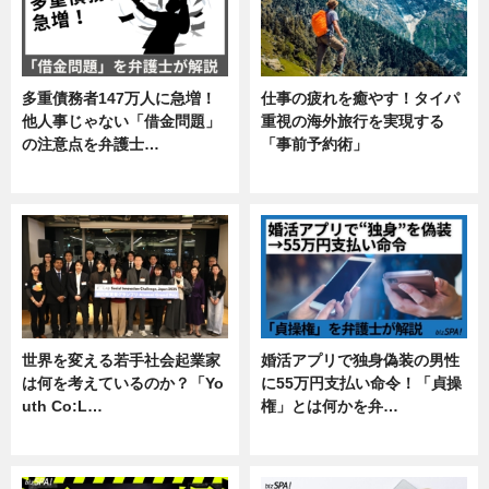
多重債務者147万人に急増！
仕事の疲れを癒やす！タイパ
他人事じゃない「借金問題」
重視の海外旅行を実現する
の注意点を弁護士…
「事前予約術」
専門家インタビュー
暮らし
世界を変える若手社会起業家
婚活アプリで独身偽装の男性
は何を考えているのか？「Yo
に55万円支払い命令！「貞操
uth Co:L…
権」とは何かを弁…
スキル
専門家インタビュー