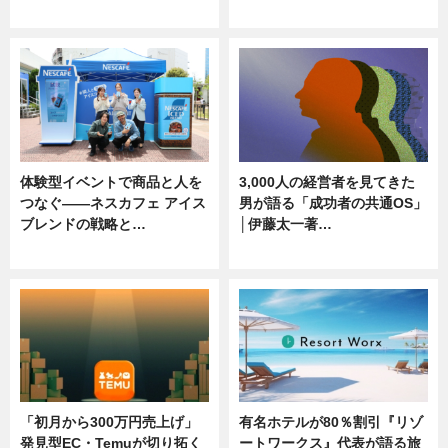
ニュース, 専門家インタビュー
ニュース
体験型イベントで商品と人を
3,000人の経営者を見てきた
つなぐ――ネスカフェ アイス
男が語る「成功者の共通OS」
ブレンドの戦略と…
│伊藤太一著…
ニュース
ニュース
「初月から300万円売上げ」
有名ホテルが80％割引『リゾ
発見型EC・Temuが切り拓く
ートワークス』代表が語る旅