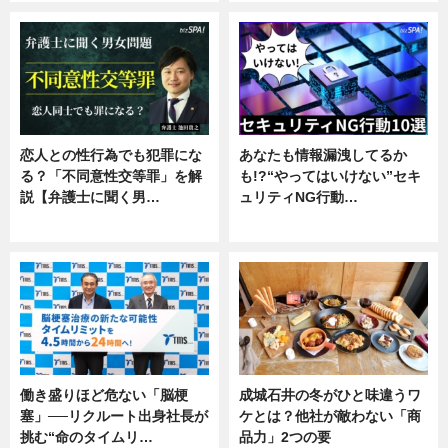
恋人との性行為でも犯罪にな
あなたも情報漏洩してるか
る？「不同意性交等罪」を解
も!?“やってはいけない”セキ
説【弁護士に聞く男…
ュリティNG行動…
専門家インタビュー
専門家インタビュー
働き盛りほど危ない「脳梗
成城石井の冬がひと味違うワ
塞」──リクルート出身社長が
ケとは？他社が敵わない「商
挑む“命のタイムリ…
品力」2つの要