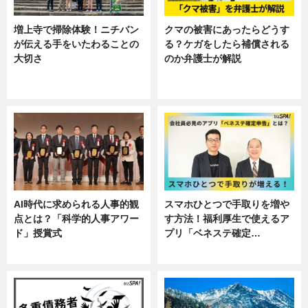
増上寺で掃除体験！ニチバン
クマの被害にあったらどうす
が伝える手をいたわることの
る？ケガをしたら補償される
大切さ
のか弁護士が解説
ニュース, 企業インタビュー, 暮ら
専門家インタビュー
し
AI時代に求められる人事的観
スマホひとつで手取りを増や
点とは？「科学的人事アワー
す方法！福利厚生で使えるア
ド」授賞式
プリ「ベネステ確定…
ニュース
企業インタビュー