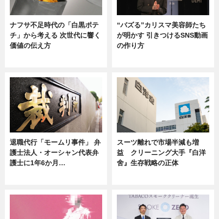
ナフサ不足時代の「白黒ポテ
“バズる”カリスマ美容師たち
チ」から考える 次世代に響く
が明かす 引きつけるSNS動画
価値の伝え方
の作り方
ニュース
ニュース
退職代行「モームリ事件」 弁
スーツ離れで市場半減も増
護士法人・オーシャン代表弁
益 クリーニング大手『白洋
護士に1年6か月…
舍』生存戦略の正体
ニュース
企業インタビュー