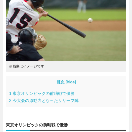
暮らし
エンタメ
連載一覧
※画像はイメージです
目次
[
hide
]
1
東京オリンピックの前哨戦で優勝
2
今大会の原動力となったリリーフ陣
東京オリンピックの前哨戦で優勝