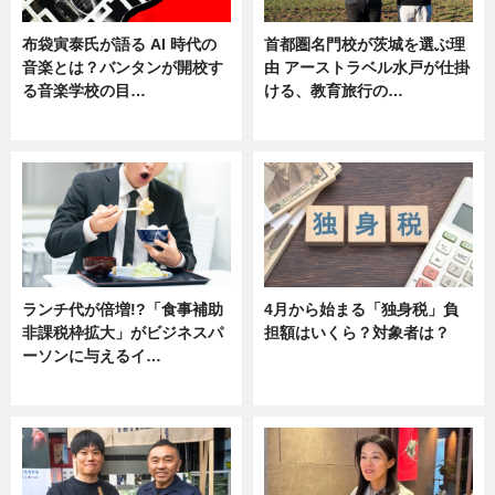
布袋寅泰氏が語る AI 時代の
首都圏名門校が茨城を選ぶ理
音楽とは？バンタンが開校す
由 アーストラベル水戸が仕掛
る音楽学校の目…
ける、教育旅行の…
ニュース
ニュース
ランチ代が倍増!?「食事補助
4月から始まる「独身税」負
非課税枠拡大」がビジネスパ
担額はいくら？対象者は？
ーソンに与えるイ…
ニュース
ニュース