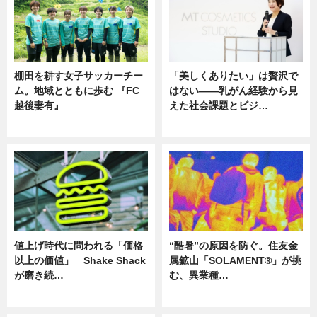
棚田を耕す女子サッカーチー
「美しくありたい」は贅沢で
ム。地域とともに歩む 『FC
はない――乳がん経験から見
越後妻有』
えた社会課題とビジ…
ニュース
ニュース
値上げ時代に問われる「価格
“酷暑”の原因を防ぐ。住友金
以上の価値」 Shake Shack
属鉱山「SOLAMENT®」が挑
が磨き続…
む、異業種…
ニュース
ニュース