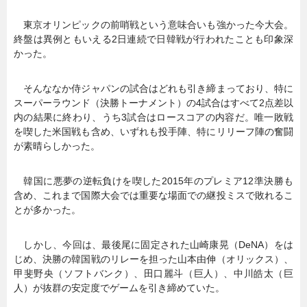
東京オリンピックの前哨戦という意味合いも強かった今大会。
終盤は異例ともいえる2日連続で日韓戦が行われたことも印象深
かった。
そんななか侍ジャパンの試合はどれも引き締まっており、特に
スーパーラウンド（決勝トーナメント）の4試合はすべて2点差以
内の結果に終わり、うち3試合はロースコアの内容だ。唯一敗戦
を喫した米国戦も含め、いずれも投手陣、特にリリーフ陣の奮闘
が素晴らしかった。
韓国に悪夢の逆転負けを喫した2015年のプレミア12準決勝も
含め、これまで国際大会では重要な場面での継投ミスで敗れるこ
とが多かった。
しかし、今回は、最後尾に固定された山崎康晃（DeNA）をは
じめ、決勝の韓国戦のリレーを担った山本由伸（オリックス）、
甲斐野央（ソフトバンク）、田口麗斗（巨人）、中川皓太（巨
人）が抜群の安定度でゲームを引き締めていた。