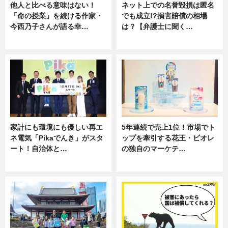
他人と比べる意味はない！
ネット上での名誉毀損は匿名
「命の授業」を続ける作家・
でも成立!?損害賠償の相場
今西乃子さんが語る幸…
は？【弁護士に聞く…
専門家インタビュー
専門家インタビュー
家計にも環境にも優しい再エ
5年連続で売上1位！市場でト
ネ電気「Pikaでんき」がスタ
ップを牽引する花王・ビオレ
ート！自治体と…
の独自のマーケテ…
ニュース
ニュース, 暮らし