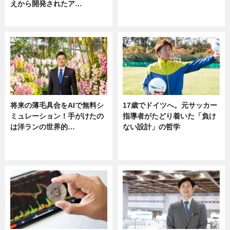
えから開発されたア…
ニュース
ニュース
将来の薄毛具合をAIで無料シ
17歳でドイツへ。元サッカー
ミュレーション！手がけたの
指導者がたどり着いた「負け
は洋ランの世界的…
ない設計」の哲学
ニュース
ニュース
sponsored by 河野メリクロン