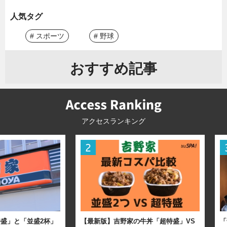
人気タグ
# スポーツ
# 野球
おすすめ記事
アクセスランキング
盛」と「並盛2杯」
【最新版】吉野家の牛丼「超特盛」VS
「