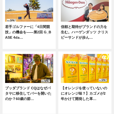
若手ゴルファーに「4日間競
信頼と期待がブランドの力を
技」の機会を——第2回 G_B
生む。ハーゲンダッツ クリス
ASE 4da…
ピーサンドが歩ん…
ニュース
ニュース
ブッダブランド CQはなぜパ
【オレンジを使っていないの
タヤに移住してバーを開いた
にオレンジ味？】カゴメが2
のか？60歳の節…
年かけて開発した革…
ニュース
グルメ, ニュース, 企業インタビュ
ー