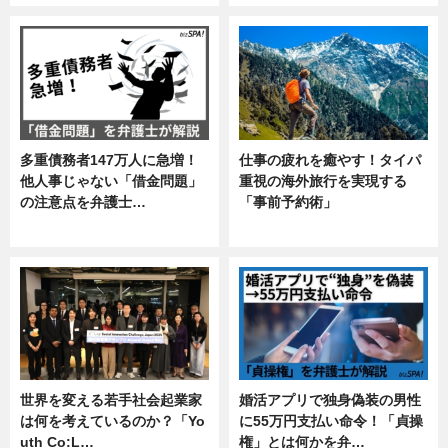
多重債務者147万人に急増！
仕事の疲れを癒やす！タイパ
他人事じゃない「借金問題」
重視の海外旅行を実現する
の注意点を弁護士…
「事前予約術」
専門家インタビュー
暮らし
世界を変える若手社会起業家
婚活アプリで独身偽装の男性
は何を考えているのか？「Yo
に55万円支払い命令！「貞操
uth Co:L…
権」とは何かを弁…