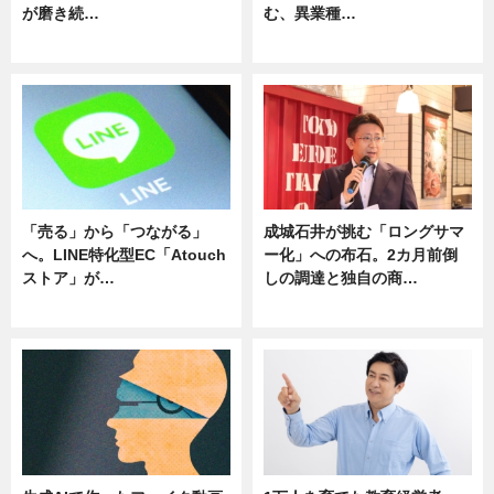
が磨き続…
む、異業種…
ニュース
ニュース
「売る」から「つながる」
成城石井が挑む「ロングサマ
へ。LINE特化型EC「Atouch
ー化」への布石。2カ月前倒
ストア」が…
しの調達と独自の商…
ニュース
ニュース