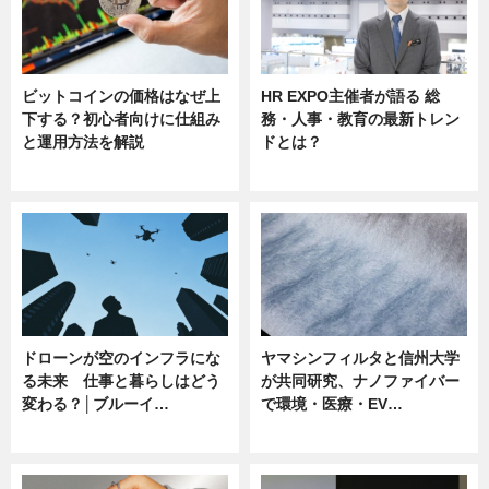
ビットコインの価格はなぜ上
HR EXPO主催者が語る 総
下する？初心者向けに仕組み
務・人事・教育の最新トレン
と運用方法を解説
ドとは？
ニュース
ニュース
ドローンが空のインフラにな
ヤマシンフィルタと信州大学
る未来 仕事と暮らしはどう
が共同研究、ナノファイバー
変わる？│ブルーイ…
で環境・医療・EV…
ニュース
ニュース