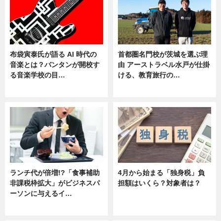
布袋寅泰氏が語る AI 時代の
首都圏名門校が茨城を選ぶ理
音楽とは？バンタンが開校す
由 アーストラベル水戸が仕掛
る音楽学校の目…
ける、教育旅行の…
ニュース
ニュース
ランチ代が倍増!?「食事補助
4月から始まる「独身税」負
非課税枠拡大」がビジネスパ
担額はいくら？対象者は？
ーソンに与えるイ…
ニュース
ニュース