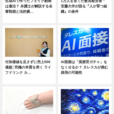
生成AIで作ったフェイク動画
1万人を育てた教育経営者・
は違法？ 弁護士が解説する名
安藤大作が語る『人が育つ組
誉毀損と法的責…
織』の条件
ニュース
ニュース
付加価値を足さずに売上500
AI面接は「面接官ガチャ」を
億超│究極の本質を突く ライ
なくせるか？ タレスカが挑む
フドリンク カ…
採用の可能性
ニュース
ニュース