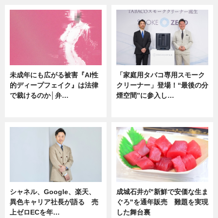
未成年にも広がる被害『AI性
「家庭用タバコ専用スモーク
的ディープフェイク』は法律
クリーナー」登場！“最後の分
で裁けるのか│弁…
煙空間”に参入し…
ニュース
ニュース
シャネル、Google、楽天、
成城石井が"新鮮で安価な生ま
異色キャリア社長が語る 売
ぐろ"を通年販売 難題を実現
上ゼロECを年…
した舞台裏