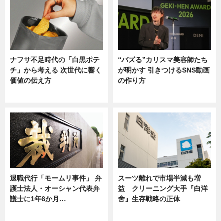
ナフサ不足時代の「白黒ポテ
“バズる”カリスマ美容師たち
チ」から考える 次世代に響く
が明かす 引きつけるSNS動画
価値の伝え方
の作り方
ニュース
ニュース
退職代行「モームリ事件」 弁
スーツ離れで市場半減も増
護士法人・オーシャン代表弁
益 クリーニング大手『白洋
護士に1年6か月…
舍』生存戦略の正体
ニュース
企業インタビュー