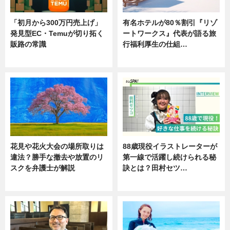
「初月から300万円売上げ」
有名ホテルが80％割引『リゾ
発見型EC・Temuが切り拓く
ートワークス』代表が語る旅
販路の常識
行福利厚生の仕組…
ニュース
ニュース
花見や花火大会の場所取りは
88歳現役イラストレーターが
違法？勝手な撤去や放置のリ
第一線で活躍し続けられる秘
スクを弁護士が解説
訣とは？田村セツ…
ニュース
専門家インタビュー