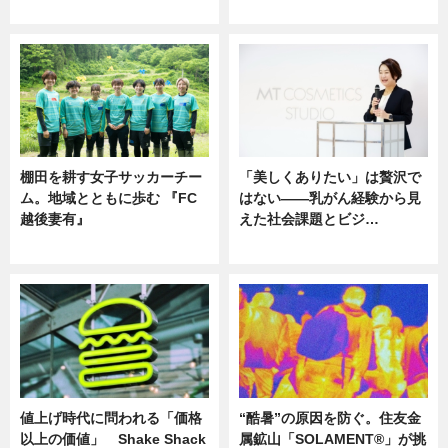
ニュース
ニュース
棚田を耕す女子サッカーチー
「美しくありたい」は贅沢で
ム。地域とともに歩む 『FC
はない――乳がん経験から見
越後妻有』
えた社会課題とビジ…
ニュース
ニュース
値上げ時代に問われる「価格
“酷暑”の原因を防ぐ。住友金
以上の価値」 Shake Shack
属鉱山「SOLAMENT®」が挑