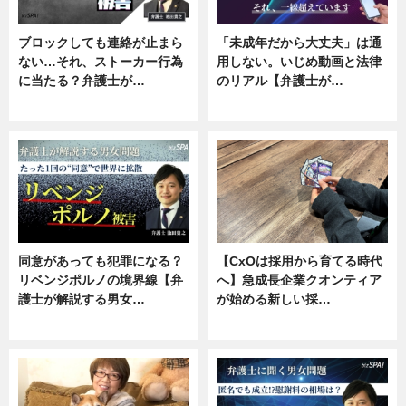
ブロックしても連絡が止まら
「未成年だから大丈夫」は通
ない…それ、ストーカー行為
用しない。いじめ動画と法律
に当たる？弁護士が…
のリアル【弁護士が…
ニュース, 専門家インタビュー
ニュース, 専門家インタビュー
同意があっても犯罪になる？
【CxOは採用から育てる時代
リベンジポルノの境界線【弁
へ】急成長企業クオンティア
護士が解説する男女…
が始める新しい採…
専門家インタビュー
ニュース