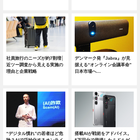
ニュース
ニュース
社員旅行のニーズが約7割増│
デンマーク発『Jabra』が見
近ツー調査から見える実施の
据える“オンライン会議革命”
理由と企業戦略
日本市場へ…
ニュース
ニュース
“デジタル慣れ”の若者ほど危
搭載AIが戦術をアドバイス。
険？AIで巧妙化するオンライ
5万円台で登場したミドルゲ