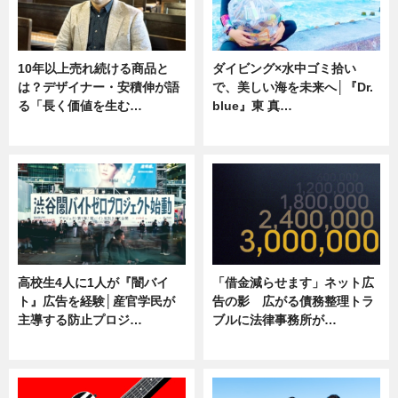
10年以上売れ続ける商品と
ダイビング×水中ゴミ拾い
は？デザイナー・安積伸が語
で、美しい海を未来へ│『Dr.
る「長く価値を生む…
blue』東 真…
ニュース
ニュース
高校生4人に1人が『闇バイ
「借金減らせます」ネット広
ト』広告を経験│産官学民が
告の影 広がる債務整理トラ
主導する防止プロジ…
ブルに法律事務所が…
ニュース
ニュース