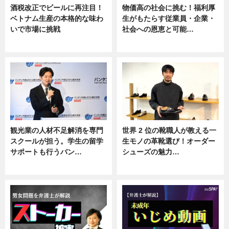
酒税改正でビールに再注目！
物価高の社会に挑む！福利厚
ベトナム生産の本格的な味わ
生がもたらす従業員・企業・
いで市場に挑戦
社会への恩恵と可能…
ニュース
ニュース
観光業の人材不足解消を専門
世界 2 位の靴職人が教える一
スクールが担う。学生の留学
生モノの革靴選び！オーダー
サポートも行うバン…
シューズの魅力…
ニュース, 企業インタビュー
ニュース, 専門家インタビュー