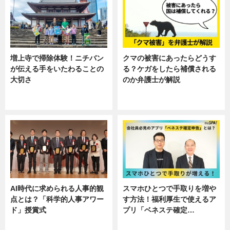
増上寺で掃除体験！ニチバン
クマの被害にあったらどうす
が伝える手をいたわることの
る？ケガをしたら補償される
大切さ
のか弁護士が解説
ニュース, 企業インタビュー, 暮ら
専門家インタビュー
し
AI時代に求められる人事的観
スマホひとつで手取りを増や
点とは？「科学的人事アワー
す方法！福利厚生で使えるア
ド」授賞式
プリ「ベネステ確定…
ニュース
企業インタビュー