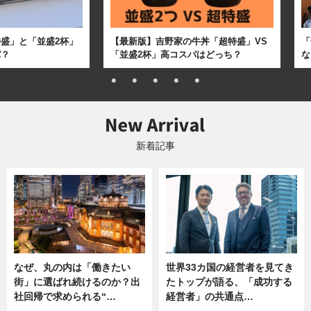
盛」と「並盛2杯」
【最新版】吉野家の牛丼「超特盛」VS
「
パ？
「並盛2杯」高コスパはどっち？
な
新着記事
なぜ、丸の内は「働きたい
世界33カ国の経営者を見てき
街」に選ばれ続けるのか？出
たトップが語る、「成功する
社回帰で求められる“…
経営者」の共通点…