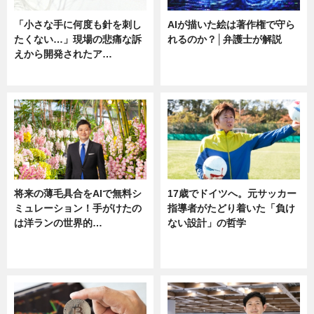
「小さな手に何度も針を刺し
AIが描いた絵は著作権で守ら
たくない…」現場の悲痛な訴
れるのか？│弁護士が解説
えから開発されたア…
ニュース
ニュース
将来の薄毛具合をAIで無料シ
17歳でドイツへ。元サッカー
ミュレーション！手がけたの
指導者がたどり着いた「負け
は洋ランの世界的…
ない設計」の哲学
ニュース
ニュース
sponsored by 河野メリクロン