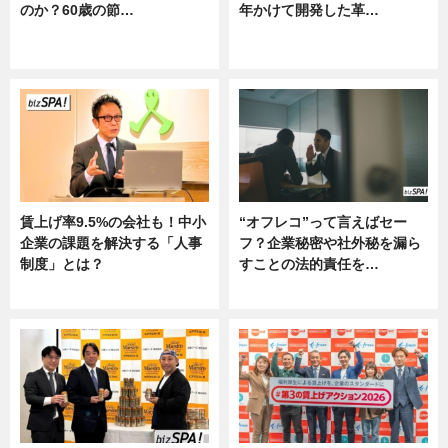
のか？60歳の節…
年かけて開発した革…
ニュース
グルメ, ニュース, 企業インタビュ
ー
賃上げ率9.5%の会社も！中小
“オフレコ”って言えばセー
企業の課題を解決する「人事
フ？企業秘密や社外秘を漏ら
制度」とは？
すことの法的責任を…
ニュース
ニュース, 専門家インタビュー