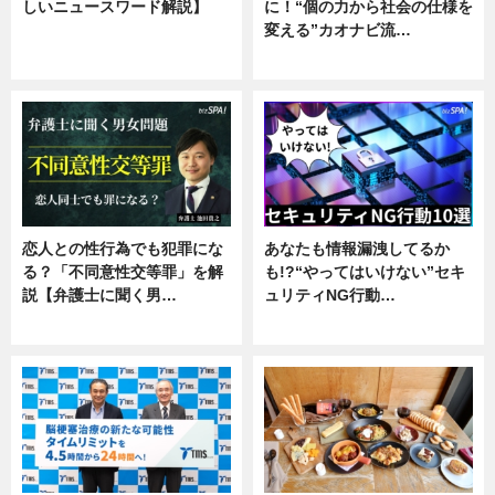
しいニュースワード解説】
に！“個の力から社会の仕様を
変える”カオナビ流…
ニュース
企業インタビュー
恋人との性行為でも犯罪にな
あなたも情報漏洩してるか
る？「不同意性交等罪」を解
も!?“やってはいけない”セキ
説【弁護士に聞く男…
ュリティNG行動…
専門家インタビュー
専門家インタビュー