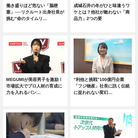
働き盛りほど危ない「脳梗
成城石井の冬がひと味違うワ
塞」──リクルート出身社長が
ケとは？他社が敵わない「商
挑む“命のタイムリ…
品力」2つの要
企業インタビュー
グルメ
MEGUMIが美容男子を激励！
“利他と挑戦”100億円企業
市場拡大でプロ人材の育成に
「フジ物産」社長に訊く伝統
力を入れるバン…
に捉われない変幻…
企業インタビュー
ニュース