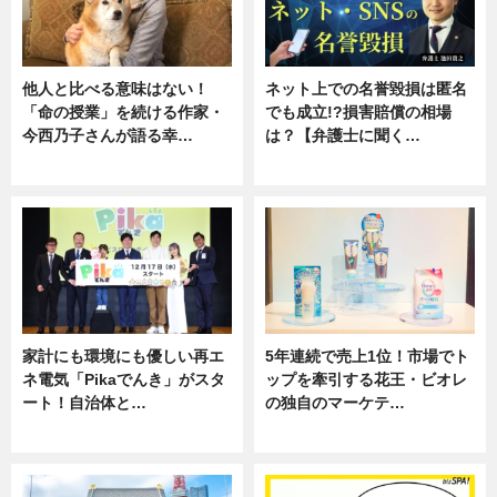
他人と比べる意味はない！
ネット上での名誉毀損は匿名
「命の授業」を続ける作家・
でも成立!?損害賠償の相場
今西乃子さんが語る幸…
は？【弁護士に聞く…
専門家インタビュー
専門家インタビュー
家計にも環境にも優しい再エ
5年連続で売上1位！市場でト
ネ電気「Pikaでんき」がスタ
ップを牽引する花王・ビオレ
ート！自治体と…
の独自のマーケテ…
ニュース
ニュース, 暮らし