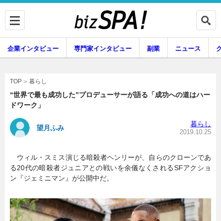
企業インタビュー
専門家インタビュー
副業
ニュース
暮らし
エンタメ
暮らし
TOP
“世界で最も成功した”プロデューサーが語る「成功への道はハー
ドワーク」
企業インタビュー
専門家インタビュー
暮らし
望月ふみ
2019.10.25
ウィル・スミス演じる暗殺者ヘンリーが、自らのクローンであ
副業
ニュース
る20代の暗殺者ジュニアとの戦いを余儀なくされるSFアクショ
ン『ジェミニマン』が公開中だ。
グルメ
スキル