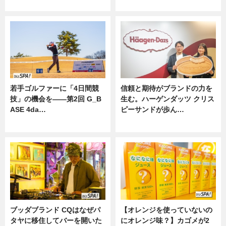
ニュース
若手ゴルファーに「4日間競
信頼と期待がブランドの力を
技」の機会を——第2回 G_B
生む。ハーゲンダッツ クリス
ASE 4da…
ピーサンドが歩ん…
ニュース
ニュース
ブッダブランド CQはなぜパ
【オレンジを使っていないの
タヤに移住してバーを開いた
にオレンジ味？】カゴメが2