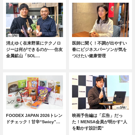
消えゆく在来野菜にテクノロ
医師に聞く！不調が出やすい
ジーは何ができるのか──住友
春にビジネスパーソンが気を
金属鉱山「SOL…
つけたい健康管理
ニュース
ニュース
FOODEX JAPAN 2026トレン
映画予告編は「広告」だっ
ドチェック！甘辛“Swicy”…
た！MENSA会員が明かす“人
を動かす設計図”
ニュース