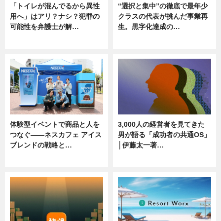
「トイレが混んでるから異性
“選択と集中”の徹底で最年少
用へ」はアリ？ナシ？犯罪の
クラスの代表が挑んだ事業再
可能性を弁護士が解…
生。黒字化達成の…
ニュース, 専門家インタビュー
ニュース
体験型イベントで商品と人を
3,000人の経営者を見てきた
つなぐ――ネスカフェ アイス
男が語る「成功者の共通OS」
ブレンドの戦略と…
│伊藤太一著…
ニュース
ニュース