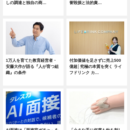
しの調達と独自の商…
誉毀損と法的責…
ニュース
ニュース
1万人を育てた教育経営者・
付加価値を足さずに売上500
安藤大作が語る『人が育つ組
億超│究極の本質を突く ライ
織』の条件
フドリンク カ…
ニュース
ニュース
AI面接は「面接官ガチャ」を
「小さな手に何度も針を刺し