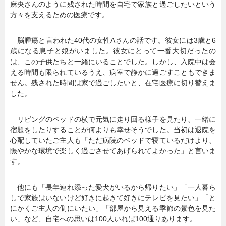
麻央さんのように残された時間を自宅で家族と過ごしたいという
方々を支えるための医療です。
脳腫瘍と言われた40代の女性Aさんの話です。彼女には3歳と6
歳になる息子と娘がいました。彼女にとって一番大切だったの
は、この子供たちと一緒にいることでした。しかし、入院中は会
える時間も限られているうえ、病室で静かに過ごすこともできま
せん。残された時間は家で過ごしたいと、在宅医療に切り替えま
した。
リビングのベッドの横で元気に走り回る様子を見たり、一緒に
宿題をしたりすることが何よりも幸せそうでした。当初は退院を
心配していたご主人も「ただ病院のベッドで寝ているだけより、
賑やかな環境で楽しく過ごさせてあげられてよかった」と言いま
す。
他にも「長年連れ添った愛犬がいるから帰りたい」「一人暮ら
しで家族はいないけど好きに起きて好きにテレビを見たい」「と
にかくご主人の側にいたい」「部屋から見える季節の景色を見た
い」など、自宅への思いは100人いれば100通りあります。