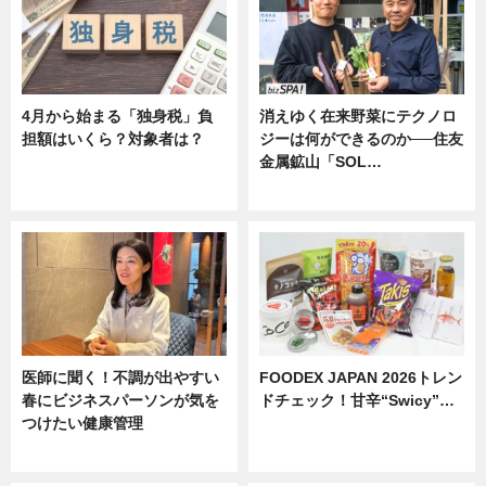
4月から始まる「独身税」負
消えゆく在来野菜にテクノロ
担額はいくら？対象者は？
ジーは何ができるのか──住友
金属鉱山「SOL…
ニュース
ニュース
医師に聞く！不調が出やすい
FOODEX JAPAN 2026トレン
春にビジネスパーソンが気を
ドチェック！甘辛“Swicy”…
つけたい健康管理
ニュース
ニュース