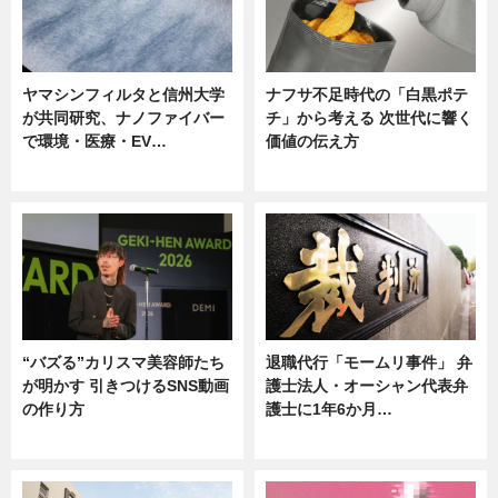
ヤマシンフィルタと信州大学
ナフサ不足時代の「白黒ポテ
が共同研究、ナノファイバー
チ」から考える 次世代に響く
で環境・医療・EV…
価値の伝え方
ニュース
ニュース
“バズる”カリスマ美容師たち
退職代行「モームリ事件」 弁
が明かす 引きつけるSNS動画
護士法人・オーシャン代表弁
の作り方
護士に1年6か月…
ニュース
ニュース