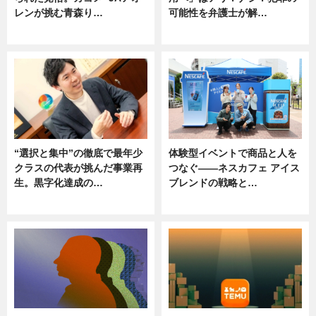
レンが挑む青森り…
可能性を弁護士が解…
ニュース
ニュース, 専門家インタビュー
“選択と集中”の徹底で最年少
体験型イベントで商品と人を
クラスの代表が挑んだ事業再
つなぐ――ネスカフェ アイス
生。黒字化達成の…
ブレンドの戦略と…
ニュース
ニュース