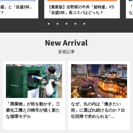
盛」と「並盛2杯」
【最新版】吉野家の牛丼「超特盛」VS
「
パ？
「並盛2杯」高コスパはどっち？
な
新着記事
「廃棄物」が街を動かす。三
なぜ、丸の内は「働きたい
菱化工機と川崎市が描く新た
街」に選ばれ続けるのか？出
な循環モデル
社回帰で求められる“…
ニュース
ニュース