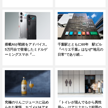
ニュース
ニュース
搭載AIが戦術をアドバイス。
千葉駅とともに60年 駅ビル
5万円台で登場したミドルゲ
『ペリエ千葉』はなぜ"地元の
ーミングスマホ『…
日常"であり続…
ニュース
ニュース
究極のりんごジュースに込め
「トイレが混んでるから異性
られた覚悟。カゴメ×JAアオ
用へ」はアリ？ナシ？犯罪の