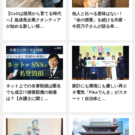
【CxOは採用から育てる時代
他人と比べる意味はない！
へ】急成長企業クオンティア
「命の授業」を続ける作家・
が始める新しい採…
今西乃子さんが語る幸…
ニュース
専門家インタビュー
ネット上での名誉毀損は匿名
家計にも環境にも優しい再エ
でも成立!?損害賠償の相場
ネ電気「Pikaでんき」がスタ
は？【弁護士に聞く…
ート！自治体と…
専門家インタビュー
ニュース