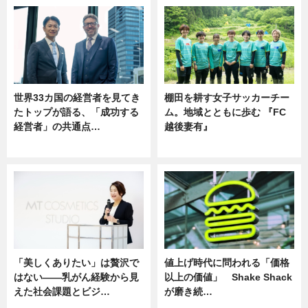
世界33カ国の経営者を見てき
棚田を耕す女子サッカーチー
たトップが語る、「成功する
ム。地域とともに歩む 『FC
経営者」の共通点…
越後妻有』
ニュース
ニュース
「美しくありたい」は贅沢で
値上げ時代に問われる「価格
はない――乳がん経験から見
以上の価値」 Shake Shack
えた社会課題とビジ…
が磨き続…