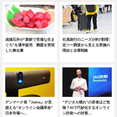
成城石井が"新鮮で安価な生ま
社員旅行のニーズが約7割増│
ぐろ"を通年販売 難題を実現
近ツー調査から見える実施の
した舞台裏
理由と企業戦略
ニュース
ニュース
デンマーク発『Jabra』が見
“デジタル慣れ”の若者ほど危
据える“オンライン会議革命”
険？AIで巧妙化するオンライ
日本市場へ…
ン詐欺への対策…