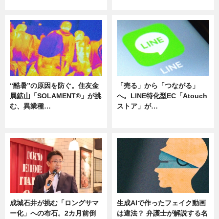
ニュース
ニュース
“酷暑”の原因を防ぐ。住友金
「売る」から「つながる」
属鉱山「SOLAMENT®」が挑
へ。LINE特化型EC「Atouch
む、異業種…
ストア」が…
ニュース
ニュース
成城石井が挑む「ロングサマ
生成AIで作ったフェイク動画
ー化」への布石。2カ月前倒
は違法？ 弁護士が解説する名