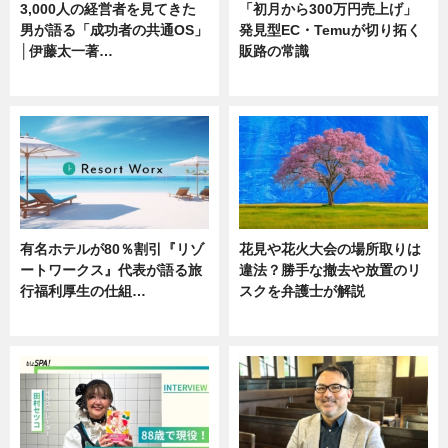
3,000人の経営者を見てきた
「初月から300万円売上げ」
男が語る「成功者の共通OS」
発見型EC・Temuが切り拓く
│伊藤太一著…
販路の常識
ニュース
ニュース
有名ホテルが80％割引『リゾ
花見や花火大会の場所取りは
ートワークス』代表が語る旅
違法？勝手な撤去や放置のリ
行福利厚生の仕組…
スクを弁護士が解説
ニュース
ニュース