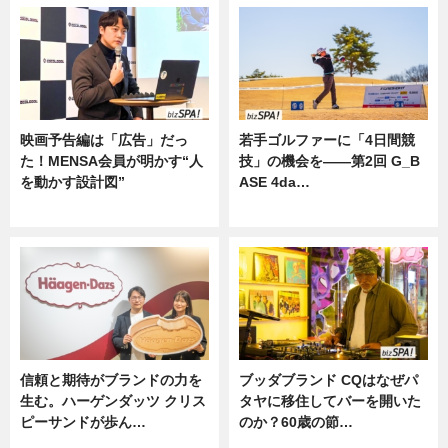
映画予告編は「広告」だっ
若手ゴルファーに「4日間競
た！MENSA会員が明かす“人
技」の機会を——第2回 G_B
を動かす設計図”
ASE 4da…
ニュース
ニュース
信頼と期待がブランドの力を
ブッダブランド CQはなぜパ
生む。ハーゲンダッツ クリス
タヤに移住してバーを開いた
ピーサンドが歩ん…
のか？60歳の節…