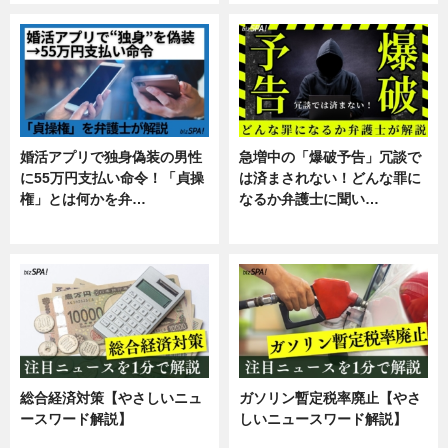
婚活アプリで独身偽装の男性
急増中の「爆破予告」冗談で
に55万円支払い命令！「貞操
は済まされない！どんな罪に
権」とは何かを弁…
なるか弁護士に聞い…
専門家インタビュー
専門家インタビュー
総合経済対策【やさしいニュ
ガソリン暫定税率廃止【やさ
ースワード解説】
しいニュースワード解説】
ニュース
ニュース