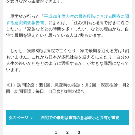
を受けながら生活ができます。
厚労省が行った「
平成29年度人生の最終段階における医療に関
する意識調査報告書
」によれば、「住み慣れた場所で好きに過ご
したい」「家族などとの時間を多くしたい」などの理由から、自
宅で最期を迎えたいと思っている人は7割もいます。
しかし、実際8割は病院で亡くなり、家で最期を迎える方は1割
もいません。これから日本が多死社会を迎えるにあたり、自分の
人生の終いかたをどのように選択するか、が大きな課題になって
います。
※1）訪問診療：週1回、急変時の往診：月2回、深夜往診：月2
回、訪問看護：毎日、自己負担1割の場合
次のページ
自宅での最期は事前の意思表示と共有が重要
1
2
3