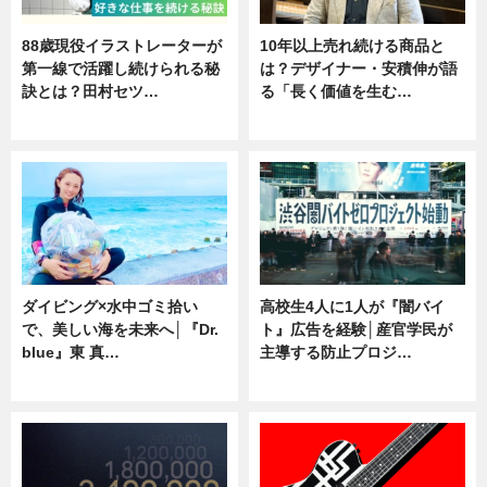
88歳現役イラストレーターが
10年以上売れ続ける商品と
第一線で活躍し続けられる秘
は？デザイナー・安積伸が語
訣とは？田村セツ…
る「長く価値を生む…
専門家インタビュー
ニュース
ダイビング×水中ゴミ拾い
高校生4人に1人が『闇バイ
で、美しい海を未来へ│『Dr.
ト』広告を経験│産官学民が
blue』東 真…
主導する防止プロジ…
ニュース
ニュース