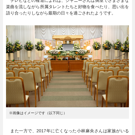
テレビなどの報道によれば、ジャニーさんは病室でさまざまな
楽曲を流しながら所属タレントたちと好物を食べたり、思い出を
暮らし
エンタメ
語り合ったりしながら最期の日々を過ごされたようです。
連載一覧
※画像はイメージです（以下同じ）
また一方で、2017年に亡くなった小林麻央さんは家族がいる