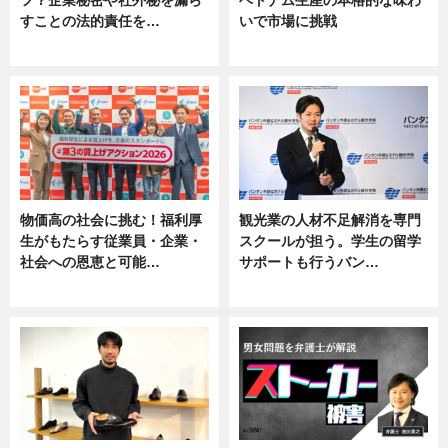
フ？企業秘密や社外秘を漏ら
ベトナム生産の本格的な味わ
すことの法的責任を…
いで市場に挑戦
ニュース, 専門家インタビュー
ニュース
物価高の社会に挑む！福利厚
観光業の人材不足解消を専門
生がもたらす従業員・企業・
スクールが担う。学生の留学
社会への恩恵と可能…
サポートも行うバン…
ニュース
ニュース, 企業インタビュー