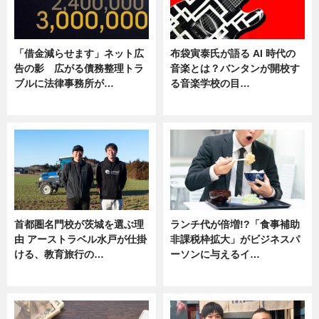
「借金減らせます」ネット広
布袋寅泰氏が語る AI 時代の
告の影 広がる債務整理トラ
音楽とは？バンタンが開校す
ブルに法律事務所が…
る音楽学校の目…
ニュース
ニュース
首都圏名門校が茨城を選ぶ理
ランチ代が倍増!?「食事補助
由 アーストラベル水戸が仕掛
非課税枠拡大」がビジネスパ
ける、教育旅行の…
ーソンに与えるイ…
ニュース
ニュース