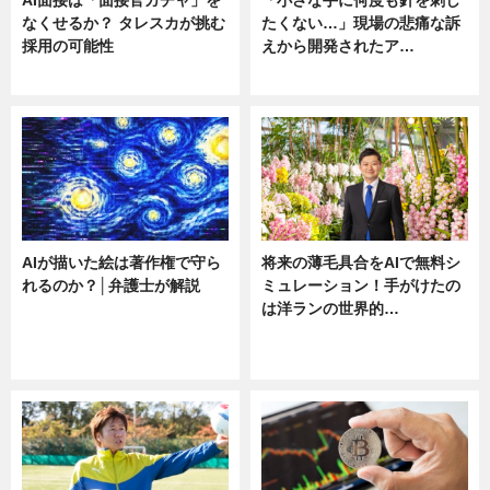
なくせるか？ タレスカが挑む
たくない…」現場の悲痛な訴
採用の可能性
えから開発されたア…
ニュース
ニュース
AIが描いた絵は著作権で守ら
将来の薄毛具合をAIで無料シ
れるのか？│弁護士が解説
ミュレーション！手がけたの
は洋ランの世界的…
ニュース
ニュース
sponsored by 河野メリクロン