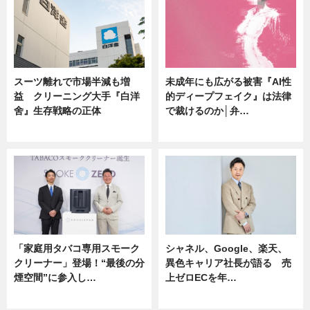
スーツ離れで市場半減も増
未成年にも広がる被害『AI性
益 クリーニング大手『白洋
的ディープフェイク』は法律
舍』生存戦略の正体
で裁けるのか│弁…
企業インタビュー
ニュース
「家庭用タバコ専用スモーク
シャネル、Google、楽天、
クリーナー」登場！“最後の分
異色キャリア社長が語る 売
煙空間”に参入し…
上ゼロECを年…
ニュース
ニュース