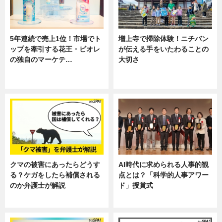
5年連続で売上1位！市場でト
増上寺で掃除体験！ニチバン
ップを牽引する花王・ビオレ
が伝える手をいたわることの
の独自のマーケテ…
大切さ
ニュース, 暮らし
ニュース, 企業インタビュー, 暮ら
し
クマの被害にあったらどうす
AI時代に求められる人事的観
る？ケガをしたら補償される
点とは？「科学的人事アワー
のか弁護士が解説
ド」授賞式
専門家インタビュー
ニュース