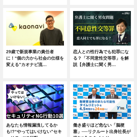
29歳で新規事業の責任者
恋人との性行為でも犯罪にな
に！“個の力から社会の仕様を
る？「不同意性交等罪」を解
変える”カオナビ流…
説【弁護士に聞く男…
企業インタビュー
専門家インタビュー
あなたも情報漏洩してるか
働き盛りほど危ない「脳梗
も!?“やってはいけない”セキ
塞」──リクルート出身社長が