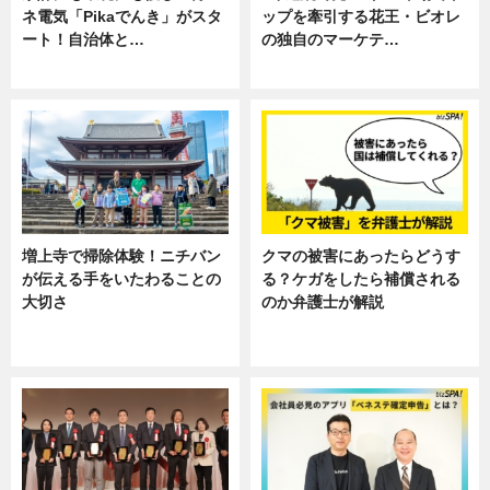
ネ電気「Pikaでんき」がスタ
ップを牽引する花王・ビオレ
ート！自治体と…
の独自のマーケテ…
ニュース
ニュース, 暮らし
増上寺で掃除体験！ニチバン
クマの被害にあったらどうす
が伝える手をいたわることの
る？ケガをしたら補償される
大切さ
のか弁護士が解説
ニュース, 企業インタビュー, 暮ら
専門家インタビュー
し