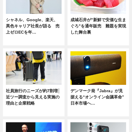
シャネル、Google、楽天、
成城石井が"新鮮で安価な生ま
異色キャリア社長が語る 売
ぐろ"を通年販売 難題を実現
上ゼロECを年…
した舞台裏
ニュース
ニュース
社員旅行のニーズが約7割増│
デンマーク発『Jabra』が見
近ツー調査から見える実施の
据える“オンライン会議革命”
理由と企業戦略
日本市場へ…
ニュース
ニュース