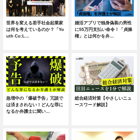
世界を変える若手社会起業家
婚活アプリで独身偽装の男性
は何を考えているのか？「Yo
に55万円支払い命令！「貞操
uth Co:L…
権」とは何かを弁…
スキル
専門家インタビュー
急増中の「爆破予告」冗談で
総合経済対策【やさしいニュ
は済まされない！どんな罪に
ースワード解説】
なるか弁護士に聞い…
ニュース
専門家インタビュー