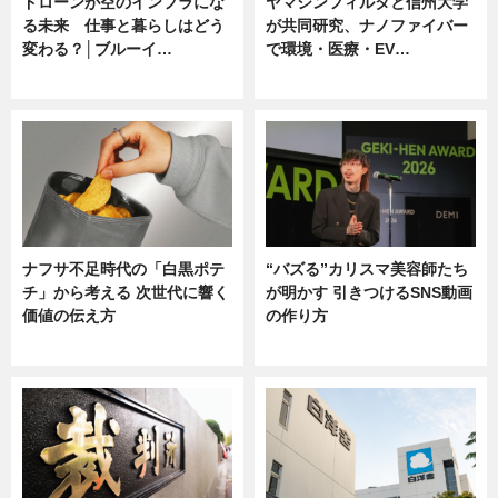
ドローンが空のインフラにな
ヤマシンフィルタと信州大学
る未来 仕事と暮らしはどう
が共同研究、ナノファイバー
変わる？│ブルーイ…
で環境・医療・EV…
ニュース
ニュース
ナフサ不足時代の「白黒ポテ
“バズる”カリスマ美容師たち
チ」から考える 次世代に響く
が明かす 引きつけるSNS動画
価値の伝え方
の作り方
ニュース
ニュース