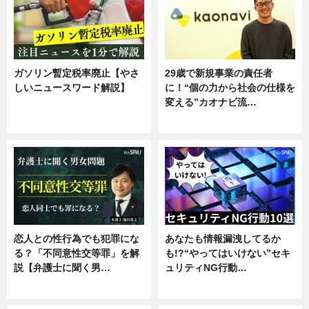
ガソリン暫定税率廃止【やさ
29歳で新規事業の責任者
しいニュースワード解説】
に！“個の力から社会の仕様を
変える”カオナビ流…
ニュース
企業インタビュー
恋人との性行為でも犯罪にな
あなたも情報漏洩してるか
る？「不同意性交等罪」を解
も!?“やってはいけない”セキ
説【弁護士に聞く男…
ュリティNG行動…
専門家インタビュー
専門家インタビュー