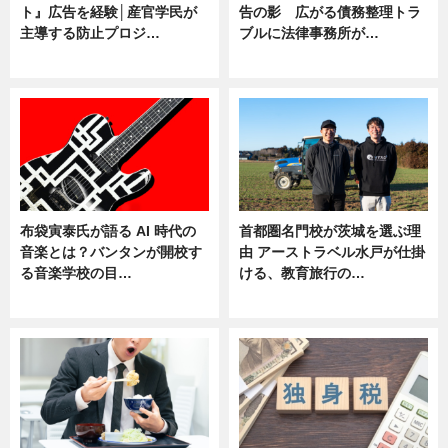
ト』広告を経験│産官学民が
告の影 広がる債務整理トラ
主導する防止プロジ…
ブルに法律事務所が…
ニュース
ニュース
布袋寅泰氏が語る AI 時代の
首都圏名門校が茨城を選ぶ理
音楽とは？バンタンが開校す
由 アーストラベル水戸が仕掛
る音楽学校の目…
ける、教育旅行の…
ニュース
ニュース