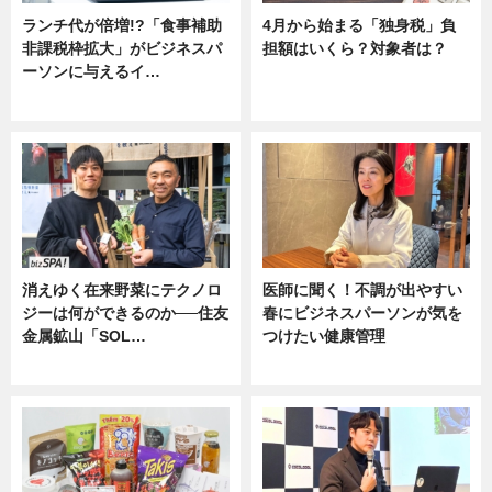
ランチ代が倍増!?「食事補助
4月から始まる「独身税」負
非課税枠拡大」がビジネスパ
担額はいくら？対象者は？
ーソンに与えるイ…
ニュース
ニュース
消えゆく在来野菜にテクノロ
医師に聞く！不調が出やすい
ジーは何ができるのか──住友
春にビジネスパーソンが気を
金属鉱山「SOL…
つけたい健康管理
ニュース
ニュース