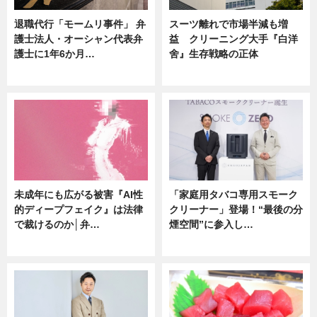
退職代行「モームリ事件」 弁
スーツ離れで市場半減も増
護士法人・オーシャン代表弁
益 クリーニング大手『白洋
護士に1年6か月…
舍』生存戦略の正体
ニュース
企業インタビュー
未成年にも広がる被害『AI性
「家庭用タバコ専用スモーク
的ディープフェイク』は法律
クリーナー」登場！“最後の分
で裁けるのか│弁…
煙空間”に参入し…
ニュース
ニュース