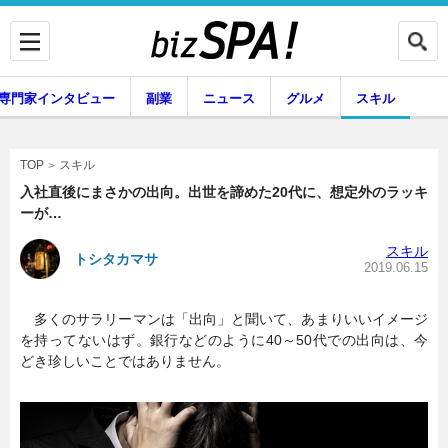
専門家インタビュー
副業
ニュース
グルメ
スキル
スキル
TOP
入社直後にまさかの出向。出世を諦めた20代に、想定外のラッキ
ーが…
企業インタビュー
専門家インタビュー
スキル
トシタカマサ
2019.06.15
多くのサラリーマンは「出向」と聞いて、あまりいいイメージ
副業
ニュース
を持ってないはず。銀行などのように40～50代での出向は、今
どき珍しいことではありません。
グルメ
スキル