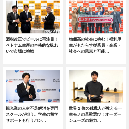
酒税改正でビールに再注目！
物価高の社会に挑む！福利厚
ベトナム生産の本格的な味わ
生がもたらす従業員・企業・
いで市場に挑戦
社会への恩恵と可能…
ニュース
ニュース
観光業の人材不足解消を専門
世界 2 位の靴職人が教える一
スクールが担う。学生の留学
生モノの革靴選び！オーダー
サポートも行うバン…
シューズの魅力…
ニュース, 企業インタビュー
ニュース, 専門家インタビュー