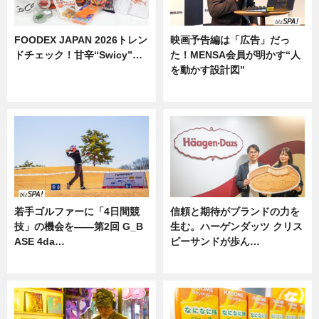
FOODEX JAPAN 2026トレン
映画予告編は「広告」だっ
ドチェック！甘辛“Swicy”…
た！MENSA会員が明かす“人
を動かす設計図”
ニュース
ニュース
若手ゴルファーに「4日間競
信頼と期待がブランドの力を
技」の機会を——第2回 G_B
生む。ハーゲンダッツ クリス
ASE 4da…
ピーサンドが歩ん…
ニュース
ニュース