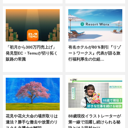
「初月から300万円売上げ」
有名ホテルが80％割引『リゾ
発見型EC・Temuが切り拓く
ートワークス』代表が語る旅
販路の常識
行福利厚生の仕組…
ニュース
ニュース
花見や花火大会の場所取りは
88歳現役イラストレーターが
違法？勝手な撤去や放置のリ
第一線で活躍し続けられる秘
スクを弁護士が解説
訣とは？田村セツ…