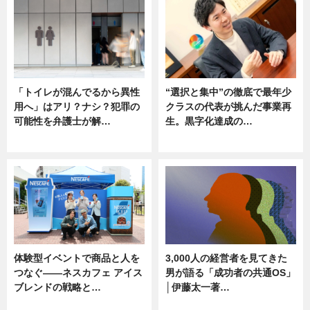
「トイレが混んでるから異性
“選択と集中”の徹底で最年少
用へ」はアリ？ナシ？犯罪の
クラスの代表が挑んだ事業再
可能性を弁護士が解…
生。黒字化達成の…
ニュース, 専門家インタビュー
ニュース
体験型イベントで商品と人を
3,000人の経営者を見てきた
つなぐ――ネスカフェ アイス
男が語る「成功者の共通OS」
ブレンドの戦略と…
│伊藤太一著…
ニュース
ニュース