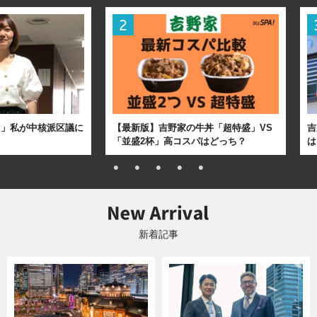
た」私が中核派区議に
【最新版】吉野家の牛丼「超特盛」VS
吉
「並盛2杯」高コスパはどっち？
は
新着記事