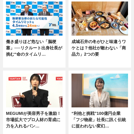
働き盛りほど危ない「脳梗
成城石井の冬がひと味違うワ
塞」──リクルート出身社長が
ケとは？他社が敵わない「商
挑む“命のタイムリ…
品力」2つの要
企業インタビュー
グルメ
MEGUMIが美容男子を激励！
“利他と挑戦”100億円企業
市場拡大でプロ人材の育成に
「フジ物産」社長に訊く伝統
力を入れるバン…
に捉われない変幻…