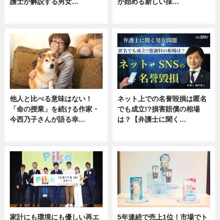
護士が解説する男女…
が始める新しい採…
専門家インタビュー
ニュース
他人と比べる意味はない！
ネット上での名誉毀損は匿名
「命の授業」を続ける作家・
でも成立!?損害賠償の相場
今西乃子さんが語る幸…
は？【弁護士に聞く…
専門家インタビュー
専門家インタビュー
家計にも環境にも優しい再エ
5年連続で売上1位！市場でト