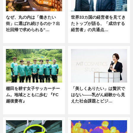
なぜ、丸の内は「働きたい
世界33カ国の経営者を見てき
街」に選ばれ続けるのか？出
たトップが語る、「成功する
社回帰で求められる“…
経営者」の共通点…
ニュース
ニュース
棚田を耕す女子サッカーチー
「美しくありたい」は贅沢で
ム。地域とともに歩む 『FC
はない――乳がん経験から見
越後妻有』
えた社会課題とビジ…
ニュース
ニュース