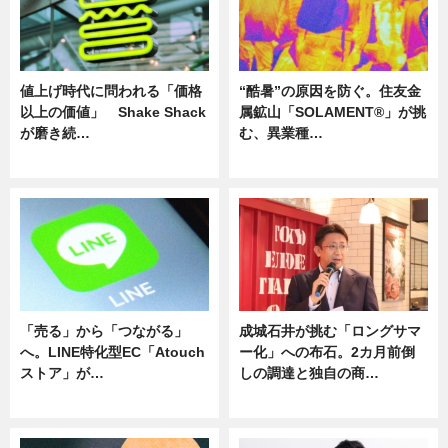
値上げ時代に問われる「価格
“酷暑”の原因を防ぐ。住友金
以上の価値」 Shake Shack
属鉱山「SOLAMENT®」が挑
が磨き続…
む、異業種…
ニュース
ニュース
「売る」から「つながる」
成城石井が挑む「ロングサマ
へ。LINE特化型EC「Atouch
ー化」への布石。2カ月前倒
ストア」が…
しの調達と独自の商…
ニュース
ニュース