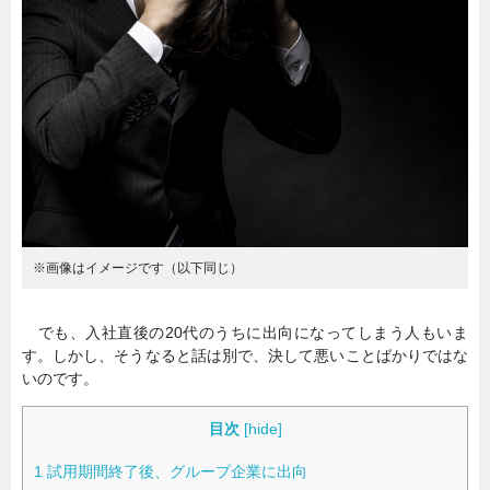
暮らし
エンタメ
連載一覧
※画像はイメージです（以下同じ）
でも、入社直後の20代のうちに出向になってしまう人もいま
す。しかし、そうなると話は別で、決して悪いことばかりではな
いのです。
目次
[
hide
]
1
試用期間終了後、グループ企業に出向