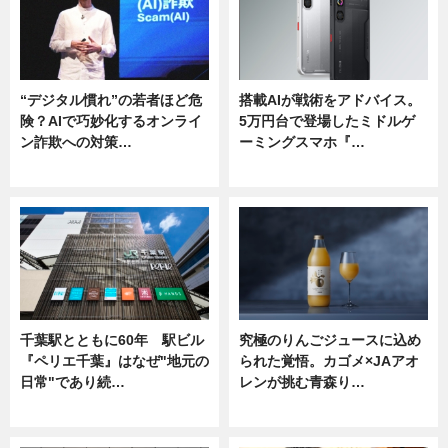
“デジタル慣れ”の若者ほど危
搭載AIが戦術をアドバイス。
険？AIで巧妙化するオンライ
5万円台で登場したミドルゲ
ン詐欺への対策…
ーミングスマホ『…
ニュース
ニュース
千葉駅とともに60年 駅ビル
究極のりんごジュースに込め
『ペリエ千葉』はなぜ"地元の
られた覚悟。カゴメ×JAアオ
日常"であり続…
レンが挑む青森り…
ニュース
ニュース