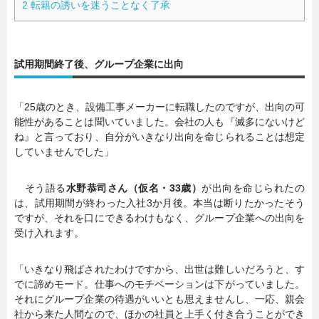
2
転籍の誘いを迷うことなく了承
試用期間終了後、グループ企業に出向
「25歳のとき、設備工事メーカーに転職したのですが、出向の可
能性があることは聞いていました。会社の人も『滅多にないけど
ね』と言っており、自分がいきなり出向を命じられることは想定
していませんでした」
そう語る
水野恭司さん（仮名・33歳）
が出向を命じられたの
は、試用期間が終わった入社3か月後。本当は断りたかったそう
ですが、それを口にできるわけもなく、グループ企業への出向を
受け入れます。
「いきなり飛ばされたわけですから、出世は難しいだろうと、す
でに諦めモード。仕事へのモチベーションは下がっていました。
それにグループ企業の待遇がいいとも思えませんし、一応、親会
社から来た人間なので、ほかの社員と上手く付き合うことができ