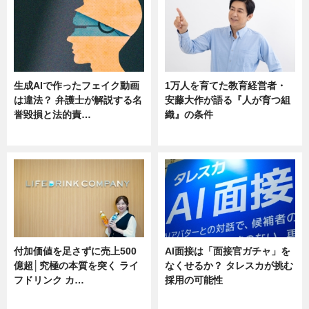
生成AIで作ったフェイク動画
1万人を育てた教育経営者・
は違法？ 弁護士が解説する名
安藤大作が語る『人が育つ組
誉毀損と法的責…
織』の条件
ニュース
ニュース
付加価値を足さずに売上500
AI面接は「面接官ガチャ」を
億超│究極の本質を突く ライ
なくせるか？ タレスカが挑む
フドリンク カ…
採用の可能性
ニュース
ニュース