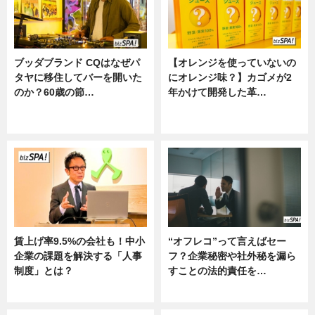
ブッダブランド CQはなぜパ
【オレンジを使っていないの
タヤに移住してバーを開いた
にオレンジ味？】カゴメが2
のか？60歳の節…
年かけて開発した革…
ニュース
グルメ, ニュース, 企業インタビュ
ー
賃上げ率9.5%の会社も！中小
“オフレコ”って言えばセー
企業の課題を解決する「人事
フ？企業秘密や社外秘を漏ら
制度」とは？
すことの法的責任を…
ニュース
ニュース, 専門家インタビュー