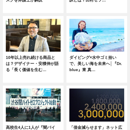
ニュース
専門家インタビュー
10年以上売れ続ける商品と
ダイビング×水中ゴミ拾い
は？デザイナー・安積伸が語
で、美しい海を未来へ│『Dr.
る「長く価値を生む…
blue』東 真…
ニュース
ニュース
高校生4人に1人が『闇バイ
「借金減らせます」ネット広