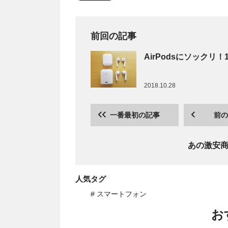
前回の記事
AirPodsにソック
2018.10.28
一番最初の記事
前の
あの激安
人気タグ
# スマートフォン
お