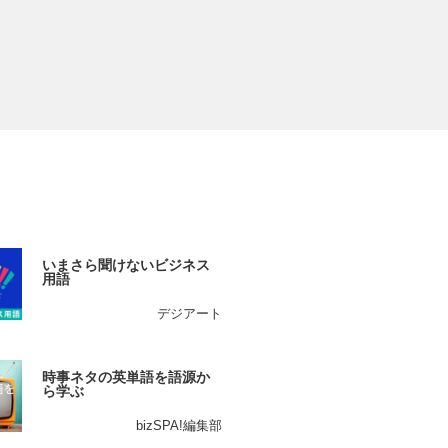
いまさら聞けないビジネス
用語
デジアート
時事ネタの英単語を語源か
ら学ぶ
bizSPA!編集部