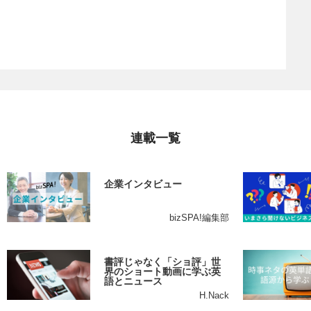
連載一覧
企業インタビュー
bizSPA!編集部
書評じゃなく「ショ評」世
界のショート動画に学ぶ英
語とニュース
H.Nack