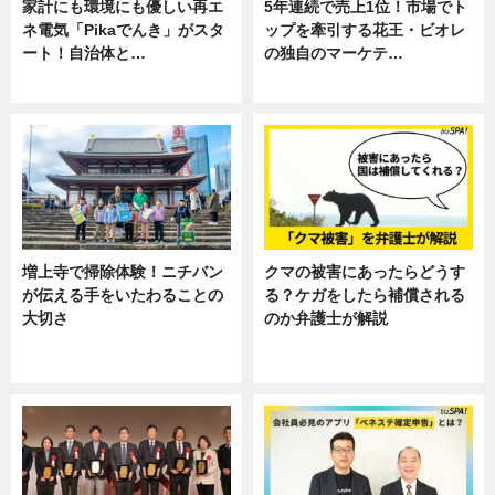
家計にも環境にも優しい再エ
5年連続で売上1位！市場でト
ネ電気「Pikaでんき」がスタ
ップを牽引する花王・ビオレ
ート！自治体と…
の独自のマーケテ…
ニュース
ニュース, 暮らし
増上寺で掃除体験！ニチバン
クマの被害にあったらどうす
が伝える手をいたわることの
る？ケガをしたら補償される
大切さ
のか弁護士が解説
ニュース, 企業インタビュー, 暮ら
専門家インタビュー
し