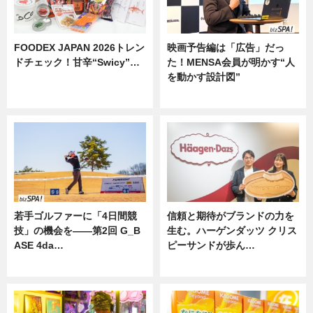
FOODEX JAPAN 2026トレン
映画予告編は「広告」だっ
ドチェック！甘辛“Swicy”…
た！MENSA会員が明かす“人
を動かす設計図”
ニュース
ニュース
若手ゴルファーに「4日間競
信頼と期待がブランドの力を
技」の機会を——第2回 G_B
生む。ハーゲンダッツ クリス
ASE 4da…
ピーサンドが歩ん…
ニュース
ニュース