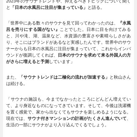
2023年のサウナトレンドや、抑えるべきトピックについて聞く
と
「日本の水風呂に注目が集まっている」
と語る。
暮らし
エンタメ
「世界中にある数々のサウナを見て回ってわかったのは、
『水風
呂を売りにする国がない』
ことでした。日本に目を向けてみる
と、川や滝、湖、温泉など、水資源の豊富さや素晴らしさがあ
連載一覧
り、そこにはブランドがあるなと実感したんです。世界中のサウ
ナーからも日本の水風呂に注目が集まっていて、これからインバ
ウンドが復調してくれば、
日本のサウナを求めて来る外国人の方
がさらに増えると予測
しています」
また、
「サウナトレンドは二極化の流れが加速する」
と秋山さん
は続ける。
「サウナの施設も、今までなかったところにどんどん増えてい
て、より身近なものになってきています。そして、今後は洗濯機
を置く感覚で、家から出なくてもサウナを楽しめるようになる。
現在では、
サウナ付きマンションの計画がたくさん進んでいて
、
生活の一部にサウナがより入り込んでくるでしょう。