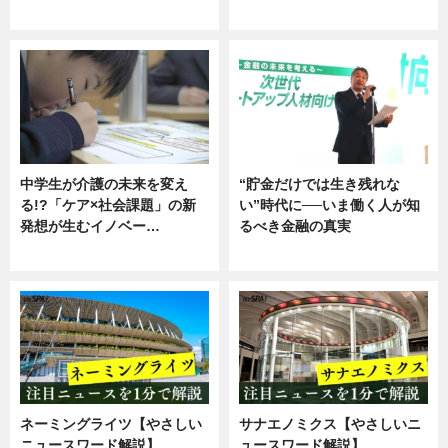
企業インタビュー
ニュース
中学生が介護の未来を変え
“貯金だけでは生き残れな
る!?「ケア×社会課題」の新
い”時代に──いま働く人が知
発想が生むイノベー…
るべき金融の真実
ニュース
企業インタビュー
ネーミングライツ【やさしい
サナエノミクス【やさしいニ
ニュースワード解説】
ュースワード解説】