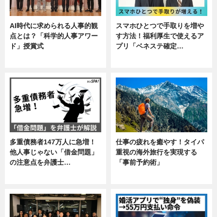
AI時代に求められる人事的観
スマホひとつで手取りを増や
点とは？「科学的人事アワー
す方法！福利厚生で使えるア
ド」授賞式
プリ「ベネステ確定…
ニュース
企業インタビュー
多重債務者147万人に急増！
仕事の疲れを癒やす！タイパ
他人事じゃない「借金問題」
重視の海外旅行を実現する
の注意点を弁護士…
「事前予約術」
専門家インタビュー
暮らし