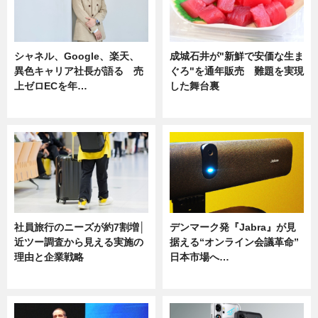
シャネル、Google、楽天、
成城石井が"新鮮で安価な生ま
異色キャリア社長が語る 売
ぐろ"を通年販売 難題を実現
上ゼロECを年…
した舞台裏
ニュース
ニュース
社員旅行のニーズが約7割増│
デンマーク発『Jabra』が見
近ツー調査から見える実施の
据える“オンライン会議革命”
理由と企業戦略
日本市場へ…
ニュース
ニュース