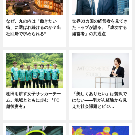
なぜ、丸の内は「働きたい
世界33カ国の経営者を見てき
街」に選ばれ続けるのか？出
たトップが語る、「成功する
社回帰で求められる“…
経営者」の共通点…
ニュース
ニュース
棚田を耕す女子サッカーチー
「美しくありたい」は贅沢で
ム。地域とともに歩む 『FC
はない――乳がん経験から見
越後妻有』
えた社会課題とビジ…
ニュース
ニュース