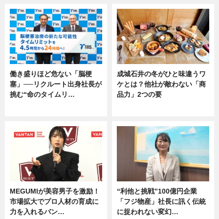
働き盛りほど危ない「脳梗
成城石井の冬がひと味違うワ
塞」──リクルート出身社長が
ケとは？他社が敵わない「商
挑む“命のタイムリ…
品力」2つの要
企業インタビュー
グルメ
MEGUMIが美容男子を激励！
“利他と挑戦”100億円企業
市場拡大でプロ人材の育成に
「フジ物産」社長に訊く伝統
力を入れるバン…
に捉われない変幻…