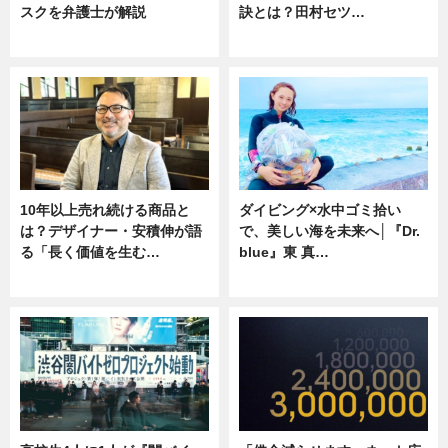
スクを弁護士が解説
訣とは？田村セツ…
ニュース
専門家インタビュー
10年以上売れ続ける商品と
ダイビング×水中ゴミ拾い
は？デザイナー・安積伸が語
で、美しい海を未来へ│『Dr.
る「長く価値を生む…
blue』東 真…
ニュース
ニュース