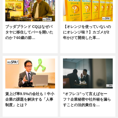
ブッダブランド CQはなぜパ
【オレンジを使っていないの
タヤに移住してバーを開いた
にオレンジ味？】カゴメが2
のか？60歳の節…
年かけて開発した革…
ニュース
グルメ, ニュース, 企業インタビュ
ー
賃上げ率9.5%の会社も！中小
“オフレコ”って言えばセー
企業の課題を解決する「人事
フ？企業秘密や社外秘を漏ら
制度」とは？
すことの法的責任を…
ニュース
ニュース, 専門家インタビュー