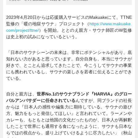
2023年4月20日からは応援購入サービスのMakuakeにて、TTNE
監修の「暖の地獄サウナ」プロジェクト（
https://www.makuake.
com/project/ttne/
）を開始。ととのえ親方・サウナ師匠のW監修
は史上初の試みになっているという。
「日本のサウナシーンの未来は、非常にポテンシャルがあり、底
知れない力があると思っています。自分自身も、本当にサウナが
好きで、とことん追求してきたことで、今こうしてサウナの事業
にも携われているし、サウナの楽しさを若者に伝えることができ
ている。
自分と親方は、
世界No.1のサウナブランド『HARVIA』のグロー
バルアンバサダーに任命されている
んですが、同ブランドの社長
からは『日本人の感性や編集力に期待している。サウナの遊び
方、魅力をもっと発信してほしい』と言われていて。ラーメンや
カレーも、もともとは他国の文化だったものが、日本人が再解釈
したことで世界にも通用する食になったように、サウナも日本な
らではの視点から、盛り上げていけるように尽力したい」（秋山