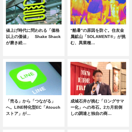
値上げ時代に問われる「価格
“酷暑”の原因を防ぐ。住友金
以上の価値」 Shake Shack
属鉱山「SOLAMENT®」が挑
が磨き続…
む、異業種…
ニュース
ニュース
「売る」から「つながる」
成城石井が挑む「ロングサマ
へ。LINE特化型EC「Atouch
ー化」への布石。2カ月前倒
ストア」が…
しの調達と独自の商…
ニュース
ニュース