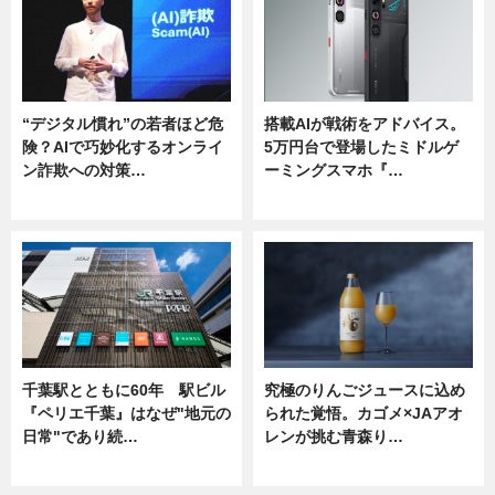
“デジタル慣れ”の若者ほど危
搭載AIが戦術をアドバイス。
険？AIで巧妙化するオンライ
5万円台で登場したミドルゲ
ン詐欺への対策…
ーミングスマホ『…
ニュース
ニュース
千葉駅とともに60年 駅ビル
究極のりんごジュースに込め
『ペリエ千葉』はなぜ"地元の
られた覚悟。カゴメ×JAアオ
日常"であり続…
レンが挑む青森り…
ニュース
ニュース