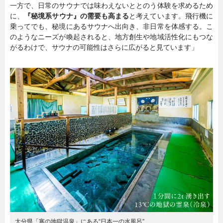
一方で、日常のサウナでは味わえないととのう体験を求めるため
に、
『秘境系サウナ』の需要も高まる
と考えています。飛行機に
乗ってでも、秘境にあるサウナへ出向き、非日常を体感する。こ
のようなニーズが喚起されると、地方創生や地域活性化にもつな
がるわけで、サウナの可能性はさらに広がると見ています」
大分県「寒の地獄温泉」にある“日本一の水風呂”