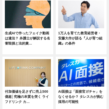
生成AIで作ったフェイク動画
1万人を育てた教育経営者・
は違法？ 弁護士が解説する名
安藤大作が語る『人が育つ組
誉毀損と法的責…
織』の条件
ニュース
ニュース
付加価値を足さずに売上500
AI面接は「面接官ガチャ」を
億超│究極の本質を突く ライ
なくせるか？ タレスカが挑む
フドリンク カ…
採用の可能性
ニュース
ニュース