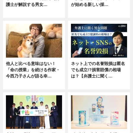
護士が解説する男女…
が始める新しい採…
専門家インタビュー
ニュース
他人と比べる意味はない！
ネット上での名誉毀損は匿名
「命の授業」を続ける作家・
でも成立!?損害賠償の相場
今西乃子さんが語る幸…
は？【弁護士に聞く…
専門家インタビュー
専門家インタビュー