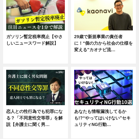
ガソリン暫定税率廃止【やさ
29歳で新規事業の責任者
しいニュースワード解説】
に！“個の力から社会の仕様を
変える”カオナビ流…
ニュース
企業インタビュー
恋人との性行為でも犯罪にな
あなたも情報漏洩してるか
る？「不同意性交等罪」を解
も!?“やってはいけない”セキ
説【弁護士に聞く男…
ュリティNG行動…
専門家インタビュー
専門家インタビュー