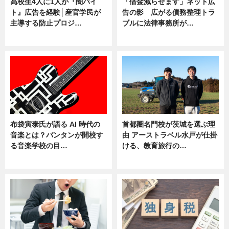
高校生4人に1人が『闇バイ
「借金減らせます」ネット広
ト』広告を経験│産官学民が
告の影 広がる債務整理トラ
主導する防止プロジ…
ブルに法律事務所が…
ニュース
ニュース
布袋寅泰氏が語る AI 時代の
首都圏名門校が茨城を選ぶ理
音楽とは？バンタンが開校す
由 アーストラベル水戸が仕掛
る音楽学校の目…
ける、教育旅行の…
ニュース
ニュース