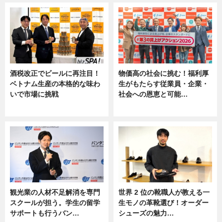
酒税改正でビールに再注目！
物価高の社会に挑む！福利厚
ベトナム生産の本格的な味わ
生がもたらす従業員・企業・
いで市場に挑戦
社会への恩恵と可能…
ニュース
ニュース
観光業の人材不足解消を専門
世界 2 位の靴職人が教える一
スクールが担う。学生の留学
生モノの革靴選び！オーダー
サポートも行うバン…
シューズの魅力…