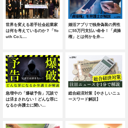
世界を変える若手社会起業家
婚活アプリで独身偽装の男性
は何を考えているのか？「Yo
に55万円支払い命令！「貞操
uth Co:L…
権」とは何かを弁…
スキル
専門家インタビュー
急増中の「爆破予告」冗談で
総合経済対策【やさしいニュ
は済まされない！どんな罪に
ースワード解説】
なるか弁護士に聞い…
ニュース
専門家インタビュー