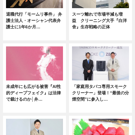
退職代行「モームリ事件」 弁
スーツ離れで市場半減も増
護士法人・オーシャン代表弁
益 クリーニング大手『白洋
護士に1年6か月…
舍』生存戦略の正体
ニュース
企業インタビュー
未成年にも広がる被害『AI性
「家庭用タバコ専用スモーク
的ディープフェイク』は法律
クリーナー」登場！“最後の分
で裁けるのか│弁…
煙空間”に参入し…
ニュース
ニュース