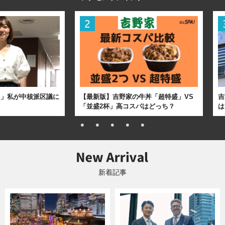
た」私が中核派区議に
【最新版】吉野家の牛丼「超特盛」VS
吉
「並盛2杯」高コスパはどっち？
は
新着記事