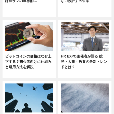
は洋ランの世界的…
ない設計」の哲学
ニュース
ニュース
sponsored by 河野メリクロン
ビットコインの価格はなぜ上
HR EXPO主催者が語る 総
下する？初心者向けに仕組み
務・人事・教育の最新トレン
と運用方法を解説
ドとは？
ニュース
ニュース