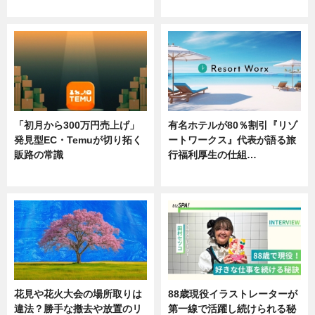
ニュース
ニュース
「初月から300万円売上げ」
有名ホテルが80％割引『リゾ
発見型EC・Temuが切り拓く
ートワークス』代表が語る旅
販路の常識
行福利厚生の仕組…
ニュース
ニュース
花見や花火大会の場所取りは
88歳現役イラストレーターが
違法？勝手な撤去や放置のリ
第一線で活躍し続けられる秘