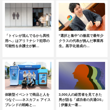
「トイレが混んでるから異性
“選択と集中”の徹底で最年少
用へ」はアリ？ナシ？犯罪の
クラスの代表が挑んだ事業再
可能性を弁護士が解…
生。黒字化達成の…
ニュース, 専門家インタビュー
ニュース
体験型イベントで商品と人を
3,000人の経営者を見てきた
つなぐ――ネスカフェ アイス
男が語る「成功者の共通OS」
ブレンドの戦略と…
│伊藤太一著…