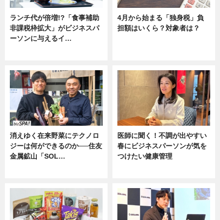
ランチ代が倍増!?「食事補助
4月から始まる「独身税」負
非課税枠拡大」がビジネスパ
担額はいくら？対象者は？
ーソンに与えるイ…
ニュース
ニュース
消えゆく在来野菜にテクノロ
医師に聞く！不調が出やすい
ジーは何ができるのか──住友
春にビジネスパーソンが気を
金属鉱山「SOL…
つけたい健康管理
ニュース
ニュース