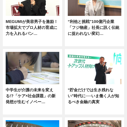
MEGUMIが美容男子を激励！
“利他と挑戦”100億円企業
市場拡大でプロ人材の育成に
「フジ物産」社長に訊く伝統
力を入れるバン…
に捉われない変幻…
企業インタビュー
ニュース
中学生が介護の未来を変え
“貯金だけでは生き残れな
る!?「ケア×社会課題」の新
い”時代に──いま働く人が知
発想が生むイノベー…
るべき金融の真実
ニュース
企業インタビュー