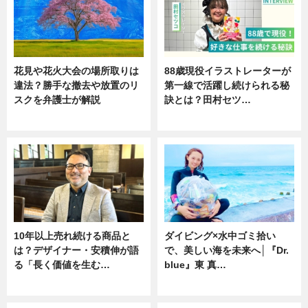
花見や花火大会の場所取りは
88歳現役イラストレーターが
違法？勝手な撤去や放置のリ
第一線で活躍し続けられる秘
スクを弁護士が解説
訣とは？田村セツ…
ニュース
専門家インタビュー
10年以上売れ続ける商品と
ダイビング×水中ゴミ拾い
は？デザイナー・安積伸が語
で、美しい海を未来へ│『Dr.
る「長く価値を生む…
blue』東 真…
ニュース
ニュース