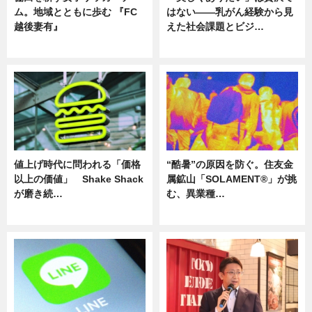
ム。地域とともに歩む 『FC
はない――乳がん経験から見
越後妻有』
えた社会課題とビジ…
ニュース
ニュース
値上げ時代に問われる「価格
“酷暑”の原因を防ぐ。住友金
以上の価値」 Shake Shack
属鉱山「SOLAMENT®」が挑
が磨き続…
む、異業種…
ニュース
ニュース