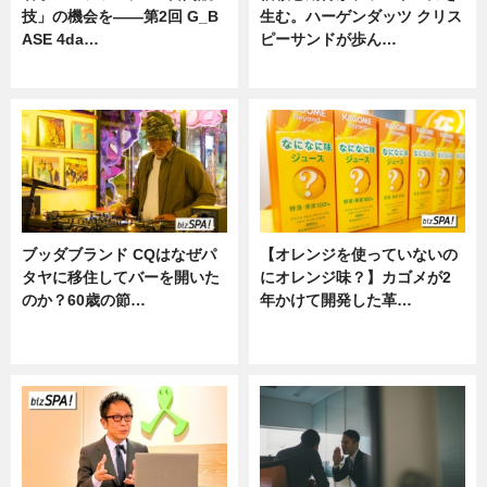
技」の機会を——第2回 G_B
生む。ハーゲンダッツ クリス
ASE 4da…
ピーサンドが歩ん…
ニュース
ニュース
ブッダブランド CQはなぜパ
【オレンジを使っていないの
タヤに移住してバーを開いた
にオレンジ味？】カゴメが2
のか？60歳の節…
年かけて開発した革…
ニュース
グルメ, ニュース, 企業インタビュ
ー