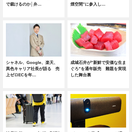
で裁けるのか│弁…
煙空間”に参入し…
ニュース
ニュース
シャネル、Google、楽天、
成城石井が"新鮮で安価な生ま
異色キャリア社長が語る 売
ぐろ"を通年販売 難題を実現
上ゼロECを年…
した舞台裏
ニュース
ニュース