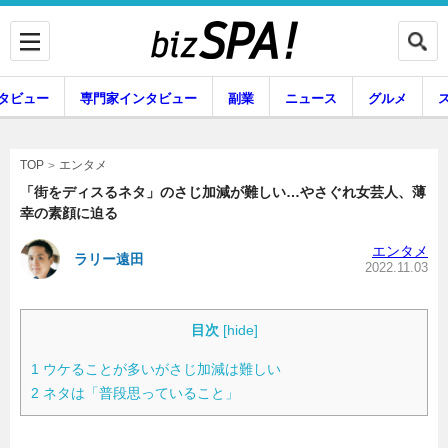
タビュー
専門家インタビュー
副業
ニュース
グルメ
エンタメ
エンタメ
TOP
「街をディスるネタ」のさじ加減が難しい…やさぐれ女芸人、薄
幸の素顔に迫る
企業インタビュー
専門家インタビュー
エンタメ
ラリー遠田
2022.11.03
副業
ニュース
目次
[
hide
]
1
ウケることが多いがさじ加減は難しい
2
ネタは「普段思っていること」
グルメ
スキル