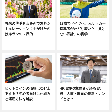
将来の薄毛具合をAIで無料シ
17歳でドイツへ。元サッカー
ミュレーション！手がけたの
指導者がたどり着いた「負け
は洋ランの世界的…
ない設計」の哲学
ニュース
ニュース
sponsored by 河野メリクロン
ビットコインの価格はなぜ上
HR EXPO主催者が語る 総
下する？初心者向けに仕組み
務・人事・教育の最新トレン
と運用方法を解説
ドとは？
ニュース
ニュース