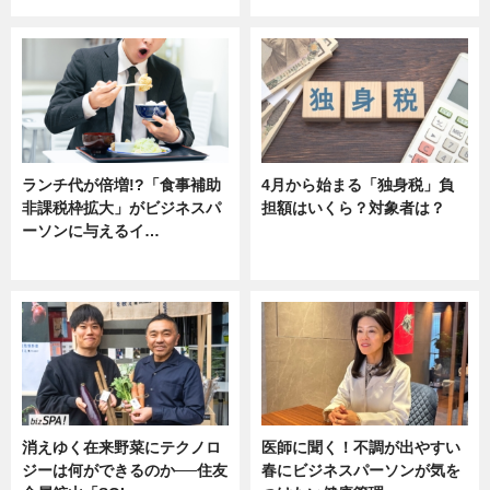
ランチ代が倍増!?「食事補助
4月から始まる「独身税」負
非課税枠拡大」がビジネスパ
担額はいくら？対象者は？
ーソンに与えるイ…
ニュース
ニュース
消えゆく在来野菜にテクノロ
医師に聞く！不調が出やすい
ジーは何ができるのか──住友
春にビジネスパーソンが気を