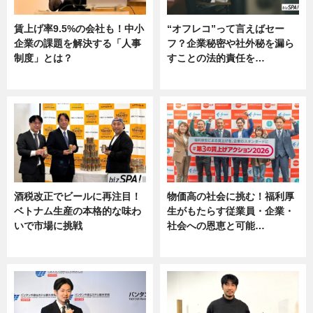
賃上げ率9.5%の会社も！中小
“オフレコ”って言えばセー
企業の課題を解決する「人事
フ？企業秘密や社外秘を漏ら
制度」とは？
すことの法的責任を…
ニュース
ニュース, 専門家インタビュー
酒税改正でビールに再注目！
物価高の社会に挑む！福利厚
ベトナム生産の本格的な味わ
生がもたらす従業員・企業・
いで市場に挑戦
社会への恩恵と可能…
ニュース
ニュース