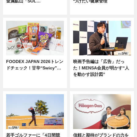
金属鉱山「SOL…
つけたい健康管理
ニュース
ニュース
FOODEX JAPAN 2026トレン
映画予告編は「広告」だっ
ドチェック！甘辛“Swicy”…
た！MENSA会員が明かす“人
を動かす設計図”
ニュース
ニュース
若手ゴルファーに「4日間競
信頼と期待がブランドの力を