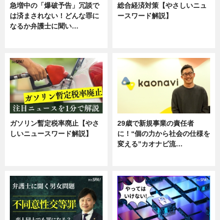
急増中の「爆破予告」冗談で
総合経済対策【やさしいニュ
は済まされない！どんな罪に
ースワード解説】
なるか弁護士に聞い…
ニュース
専門家インタビュー
ガソリン暫定税率廃止【やさ
29歳で新規事業の責任者
しいニュースワード解説】
に！“個の力から社会の仕様を
変える”カオナビ流…
ニュース
企業インタビュー