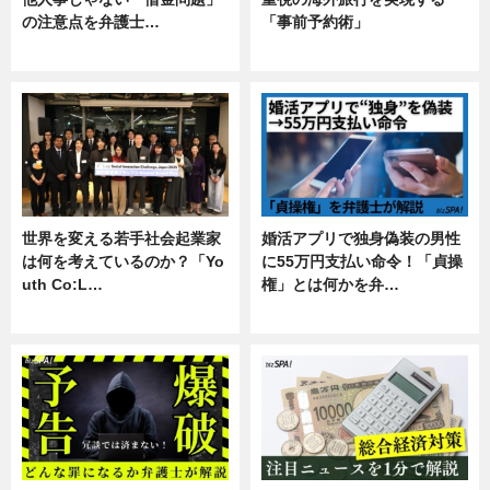
の注意点を弁護士…
「事前予約術」
専門家インタビュー
暮らし
世界を変える若手社会起業家
婚活アプリで独身偽装の男性
は何を考えているのか？「Yo
に55万円支払い命令！「貞操
uth Co:L…
権」とは何かを弁…
スキル
専門家インタビュー