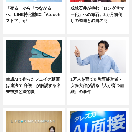
「売る」から「つながる」
成城石井が挑む「ロングサマ
へ。LINE特化型EC「Atouch
ー化」への布石。2カ月前倒
ストア」が…
しの調達と独自の商…
ニュース
ニュース
生成AIで作ったフェイク動画
1万人を育てた教育経営者・
は違法？ 弁護士が解説する名
安藤大作が語る『人が育つ組
誉毀損と法的責…
織』の条件
ニュース
ニュース