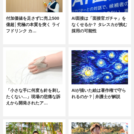
付加価値を足さずに売上500
AI面接は「面接官ガチャ」を
億超│究極の本質を突く ライ
なくせるか？ タレスカが挑む
フドリンク カ…
採用の可能性
ニュース
ニュース
「小さな手に何度も針を刺し
AIが描いた絵は著作権で守ら
たくない…」現場の悲痛な訴
れるのか？│弁護士が解説
えから開発されたア…
ニュース
ニュース