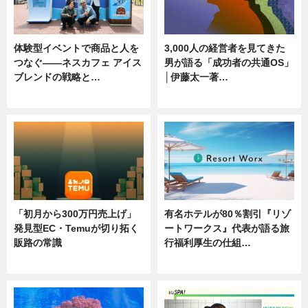
体験型イベントで商品と人を
3,000人の経営者を見てきた
つなぐ――ネスカフェ アイス
男が語る「成功者の共通OS」
ブレンドの戦略と…
│伊藤太一著…
ニュース
ニュース
「初月から300万円売上げ」
有名ホテルが80％割引『リゾ
発見型EC・Temuが切り拓く
ートワークス』代表が語る旅
販路の常識
行福利厚生の仕組…
ニュース
ニュース