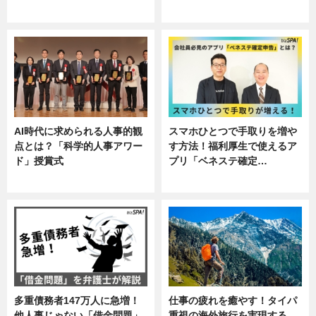
ニュース, 企業インタビュー, 暮ら
専門家インタビュー
し
AI時代に求められる人事的観
スマホひとつで手取りを増や
点とは？「科学的人事アワー
す方法！福利厚生で使えるア
ド」授賞式
プリ「ベネステ確定…
ニュース
企業インタビュー
多重債務者147万人に急増！
仕事の疲れを癒やす！タイパ
他人事じゃない「借金問題」
重視の海外旅行を実現する