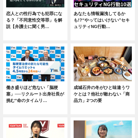
恋人との性行為でも犯罪にな
あなたも情報漏洩してるか
る？「不同意性交等罪」を解
も!?“やってはいけない”セキ
説【弁護士に聞く男…
ュリティNG行動…
専門家インタビュー
専門家インタビュー
働き盛りほど危ない「脳梗
成城石井の冬がひと味違うワ
塞」──リクルート出身社長が
ケとは？他社が敵わない「商
挑む“命のタイムリ…
品力」2つの要
企業インタビュー
グルメ