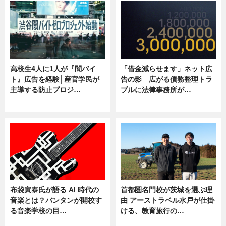
高校生4人に1人が『闇バイ
「借金減らせます」ネット広
ト』広告を経験│産官学民が
告の影 広がる債務整理トラ
主導する防止プロジ…
ブルに法律事務所が…
ニュース
ニュース
布袋寅泰氏が語る AI 時代の
首都圏名門校が茨城を選ぶ理
音楽とは？バンタンが開校す
由 アーストラベル水戸が仕掛
る音楽学校の目…
ける、教育旅行の…
ニュース
ニュース