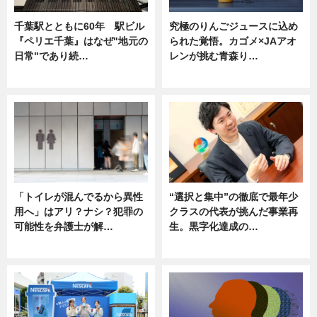
千葉駅とともに60年 駅ビル
究極のりんごジュースに込め
『ペリエ千葉』はなぜ"地元の
られた覚悟。カゴメ×JAアオ
日常"であり続…
レンが挑む青森り…
ニュース
ニュース
「トイレが混んでるから異性
“選択と集中”の徹底で最年少
用へ」はアリ？ナシ？犯罪の
クラスの代表が挑んだ事業再
可能性を弁護士が解…
生。黒字化達成の…
ニュース, 専門家インタビュー
ニュース