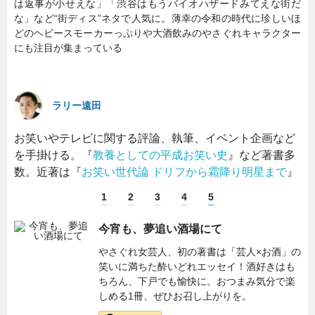
は返事が小せえな」「渋谷はもうバイオハザードみてえな街だ
な」など“街ディス”ネタで人気に。薄幸の令和の時代に珍しいほ
どのヘビースモーカーっぷりや大酒飲みのやさぐれキャラクター
にも注目が集まっている
ラリー遠田
お笑いやテレビに関する評論、執筆、イベント企画など
を手掛ける。『
教養としての平成お笑い史
』など著書多
数。近著は『
お笑い世代論 ドリフから霜降り明星まで
』
1
2
3
4
5
今宵も、夢追い酒場にて
やさぐれ女芸人、初の著書は「芸人×お酒」の
笑いに満ちた酔いどれエッセイ！酒好きはも
ちろん、下戸でも愉快に。おつまみ気分で楽
しめる1冊、ぜひお召し上がりを。