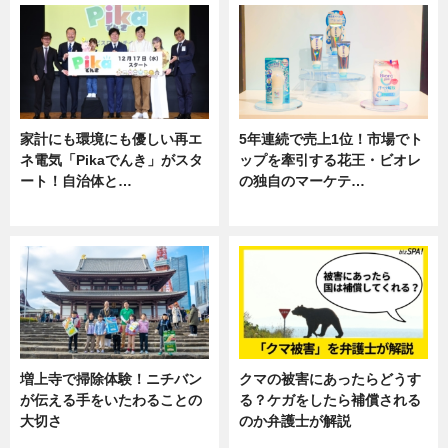
家計にも環境にも優しい再エ
5年連続で売上1位！市場でト
ネ電気「Pikaでんき」がスタ
ップを牽引する花王・ビオレ
ート！自治体と…
の独自のマーケテ…
ニュース
ニュース, 暮らし
増上寺で掃除体験！ニチバン
クマの被害にあったらどうす
が伝える手をいたわることの
る？ケガをしたら補償される
大切さ
のか弁護士が解説