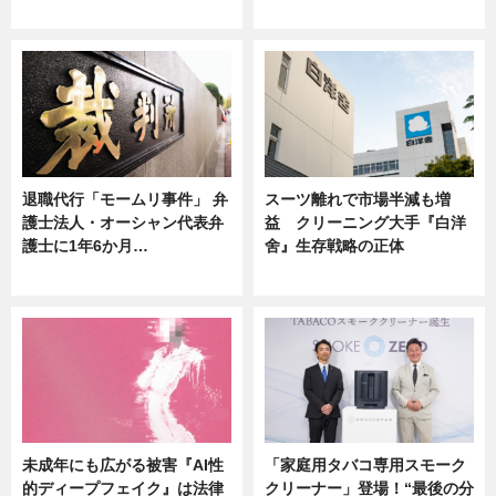
ニュース
ニュース
退職代行「モームリ事件」 弁
スーツ離れで市場半減も増
護士法人・オーシャン代表弁
益 クリーニング大手『白洋
護士に1年6か月…
舍』生存戦略の正体
ニュース
企業インタビュー
未成年にも広がる被害『AI性
「家庭用タバコ専用スモーク
的ディープフェイク』は法律
クリーナー」登場！“最後の分