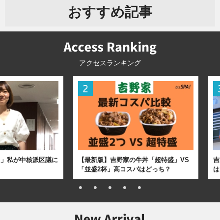
おすすめ記事
アクセスランキング
た」私が中核派区議に
【最新版】吉野家の牛丼「超特盛」VS
吉
「並盛2杯」高コスパはどっち？
は