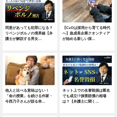
同意があっても犯罪になる？
【CxOは採用から育てる時代
リベンジポルノの境界線【弁
へ】急成長企業クオンティア
護士が解説する男女…
が始める新しい採…
専門家インタビュー
ニュース
他人と比べる意味はない！
ネット上での名誉毀損は匿名
「命の授業」を続ける作家・
でも成立!?損害賠償の相場
今西乃子さんが語る幸…
は？【弁護士に聞く…
専門家インタビュー
専門家インタビュー