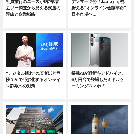
社員旅行のニーズが約7割増│
デンマーク発『Jabra』が見
近ツー調査から見える実施の
据える“オンライン会議革命”
理由と企業戦略
日本市場へ…
ニュース
ニュース
“デジタル慣れ”の若者ほど危
搭載AIが戦術をアドバイス。
険？AIで巧妙化するオンライ
5万円台で登場したミドルゲ
ン詐欺への対策…
ーミングスマホ『…
ニュース
ニュース