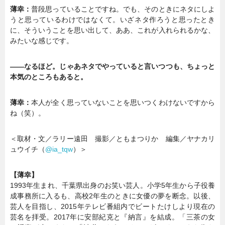
薄幸：
普段思っていることですね。でも、そのときにネタにしよ
うと思っているわけではなくて。いざネタ作ろうと思ったとき
に、そういうことを思い出して、ああ、これが入れられるかな、
みたいな感じです。
——なるほど。じゃあネタでやっていると言いつつも、ちょっと
本気のところもあると。
薄幸：
本人が全く思っていないことを思いつくわけないですから
ね（笑）。
＜取材・文／ラリー遠田 撮影／ともまつりか 編集／ヤナカリ
ュウイチ（
@ia_tqw
）＞
【薄幸】
1993年生まれ、千葉県出身のお笑い芸人。小学5年生から子役養
成事務所に入るも、高校2年生のときに女優の夢を断念。以後、
芸人を目指し、2015年テレビ番組内でビートたけしより現在の
芸名を拝受。2017年に安部紀克と『納言』を結成。「三茶の女