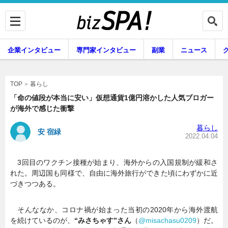
企業インタビュー
専門家インタビュー
副業
ニュース
暮らし
エンタメ
暮らし
TOP
「命の値段が本当に安い」仮想通貨1億円溶かした人気ブロガー
が海外で感じた衝撃
企業インタビュー
専門家インタビュー
暮らし
安 宿緑
2022.04.04
3回目のワクチン接種が始まり、海外からの入国規制が緩和さ
副業
ニュース
れた。周辺国も同様で、自由に海外旅行ができた頃にわずかに近
づきつつある。
グルメ
スキル
そんななか、コロナ禍が始まった当初の2020年から海外渡航
を続けているのが、
“みさちゃす”さん
（
@misachasu0209
）だ。