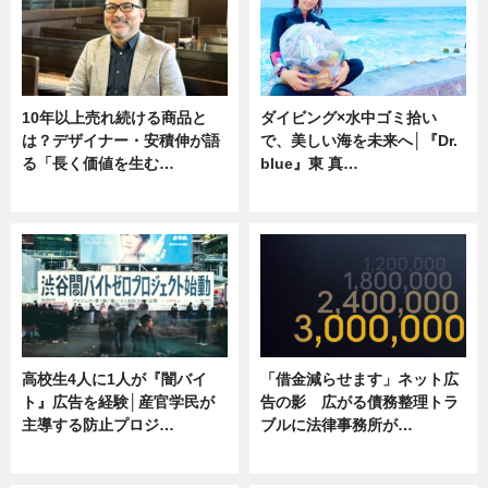
10年以上売れ続ける商品と
ダイビング×水中ゴミ拾い
は？デザイナー・安積伸が語
で、美しい海を未来へ│『Dr.
る「長く価値を生む…
blue』東 真…
ニュース
ニュース
高校生4人に1人が『闇バイ
「借金減らせます」ネット広
ト』広告を経験│産官学民が
告の影 広がる債務整理トラ
主導する防止プロジ…
ブルに法律事務所が…
ニュース
ニュース