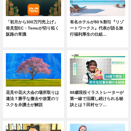
「初月から300万円売上げ」
有名ホテルが80％割引『リゾ
発見型EC・Temuが切り拓く
ートワークス』代表が語る旅
販路の常識
行福利厚生の仕組…
ニュース
ニュース
花見や花火大会の場所取りは
88歳現役イラストレーターが
違法？勝手な撤去や放置のリ
第一線で活躍し続けられる秘
スクを弁護士が解説
訣とは？田村セツ…
ニュース
専門家インタビュー