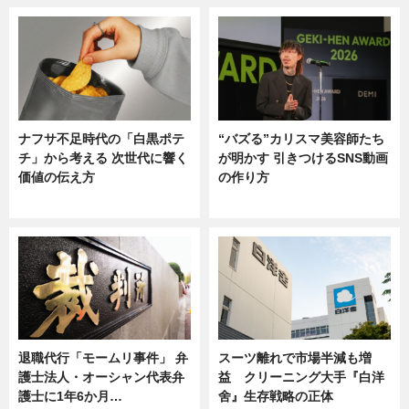
ナフサ不足時代の「白黒ポテ
“バズる”カリスマ美容師たち
チ」から考える 次世代に響く
が明かす 引きつけるSNS動画
価値の伝え方
の作り方
ニュース
ニュース
退職代行「モームリ事件」 弁
スーツ離れで市場半減も増
護士法人・オーシャン代表弁
益 クリーニング大手『白洋
護士に1年6か月…
舍』生存戦略の正体