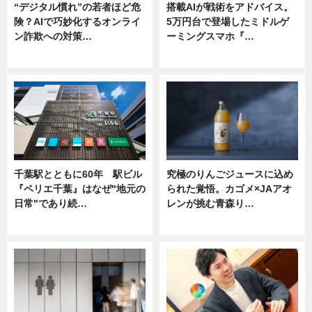
“デジタル慣れ”の若者ほど危
搭載AIが戦術をアドバイス。
険？AIで巧妙化するオンライ
5万円台で登場したミドルゲ
ン詐欺への対策…
ーミングスマホ『…
ニュース
ニュース
千葉駅とともに60年 駅ビル
究極のりんごジュースに込め
『ペリエ千葉』はなぜ"地元の
られた覚悟。カゴメ×JAアオ
日常"であり続…
レンが挑む青森り…
ニュース
ニュース