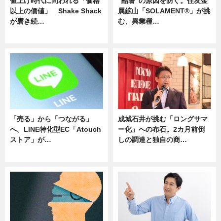
値上げ時代に問われる「価格
“酷暑”の原因を防ぐ。住友金
以上の価値」 Shake Shack
属鉱山「SOLAMENT®」が挑
が磨き続…
む、異業種…
ニュース
ニュース
「売る」から「つながる」
成城石井が挑む「ロングサマ
へ。LINE特化型EC「Atouch
ー化」への布石。2カ月前倒
ストア」が…
しの調達と独自の商…
ニュース
ニュース