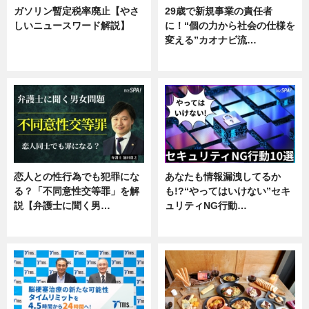
ガソリン暫定税率廃止【やさ
29歳で新規事業の責任者
しいニュースワード解説】
に！“個の力から社会の仕様を
変える”カオナビ流…
ニュース
企業インタビュー
恋人との性行為でも犯罪にな
あなたも情報漏洩してるか
る？「不同意性交等罪」を解
も!?“やってはいけない”セキ
説【弁護士に聞く男…
ュリティNG行動…
専門家インタビュー
専門家インタビュー