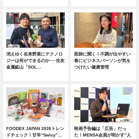
ニュース
消えゆく在来野菜にテクノロ
医師に聞く！不調が出やすい
ジーは何ができるのか──住友
春にビジネスパーソンが気を
金属鉱山「SOL…
つけたい健康管理
ニュース
ニュース
FOODEX JAPAN 2026トレン
映画予告編は「広告」だっ
ドチェック！甘辛“Swicy”…
た！MENSA会員が明かす“人