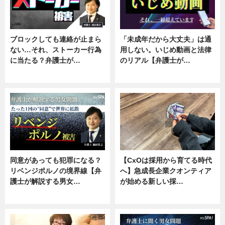
ブロックしても連絡が止まら
「未成年だから大丈夫」は通
ない…それ、ストーカー行為
用しない。いじめ動画と法律
に当たる？弁護士が…
のリアル【弁護士が…
ニュース, 専門家インタビュー
ニュース, 専門家インタビュー
同意があっても犯罪になる？
【CxOは採用から育てる時代
リベンジポルノの境界線【弁
へ】急成長企業クオンティア
護士が解説する男女…
が始める新しい採…
専門家インタビュー
ニュース