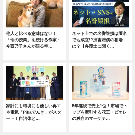
他人と比べる意味はない！
ネット上での名誉毀損は匿名
「命の授業」を続ける作家・
でも成立!?損害賠償の相場
今西乃子さんが語る幸…
は？【弁護士に聞く…
専門家インタビュー
専門家インタビュー
家計にも環境にも優しい再エ
5年連続で売上1位！市場でト
ネ電気「Pikaでんき」がスタ
ップを牽引する花王・ビオレ
ート！自治体と…
の独自のマーケテ…
ニュース
ニュース, 暮らし