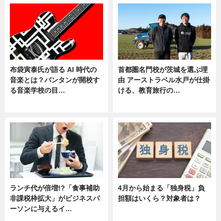
布袋寅泰氏が語る AI 時代の
首都圏名門校が茨城を選ぶ理
音楽とは？バンタンが開校す
由 アーストラベル水戸が仕掛
る音楽学校の目…
ける、教育旅行の…
ニュース
ニュース
ランチ代が倍増!?「食事補助
4月から始まる「独身税」負
非課税枠拡大」がビジネスパ
担額はいくら？対象者は？
ーソンに与えるイ…
ニュース