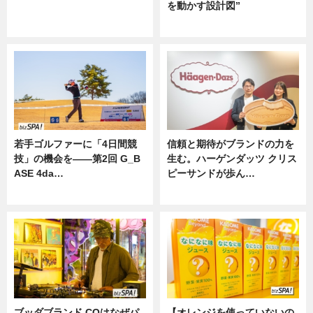
を動かす設計図”
ニュース
ニュース
若手ゴルファーに「4日間競
信頼と期待がブランドの力を
技」の機会を——第2回 G_B
生む。ハーゲンダッツ クリス
ASE 4da…
ピーサンドが歩ん…
ニュース
ニュース
ブッダブランド CQはなぜパ
【オレンジを使っていないの