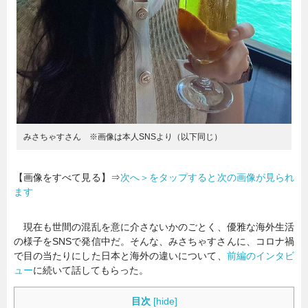
みさちゃすさん ※画像は本人SNSより（以下同じ）
【画像をすべて見る】⇒
次へ＞をタップすると次の画像が見られ
ます
現在も世間の混乱を意に介さないかのごとく、優雅な海外生活
の様子をSNSで発信中だ。そんな、みさちゃすさんに、コロナ禍
で目の当たりにした日本と海外の違いについて、
前編のインタビ
ュー
に続いて話してもらった。
目次
[
hide
]