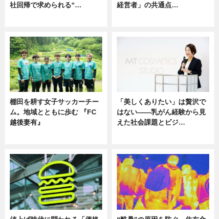
社回帰で求められる“…
経営者」の共通点…
ニュース
ニュース
棚田を耕す女子サッカーチー
「美しくありたい」は贅沢で
ム。地域とともに歩む 『FC
はない――乳がん経験から見
越後妻有』
えた社会課題とビジ…
ニュース
ニュース