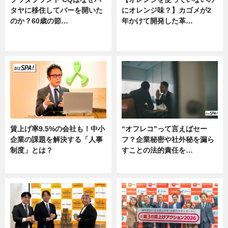
タヤに移住してバーを開いた
にオレンジ味？】カゴメが2
のか？60歳の節…
年かけて開発した革…
ニュース
グルメ, ニュース, 企業インタビュ
ー
賃上げ率9.5%の会社も！中小
“オフレコ”って言えばセー
企業の課題を解決する「人事
フ？企業秘密や社外秘を漏ら
制度」とは？
すことの法的責任を…
ニュース
ニュース, 専門家インタビュー