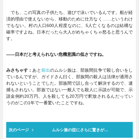
でも、この写真の子供たち、遊びで泳いでいるんです。船が経
済的理由で使えないから、移動のために仕方なく……というわけ
でもない。村の人口600人程度なのに、5人亡くなるのは結構な
確率ですよね。日本だったら大人がめちゃくちゃ怒ると思うんで
す。
――日本だと考えられない危機意識の低さですね。
みさちゃす：
あと
前出
のムルシ族は、部族間抗争で殺し合いをし
ているんですが、ガイドさん曰く、部族間の殺人は法律が適用さ
れないということでした。部族間で話し合って解決するので、逮
捕もされない。部族ではない一般人でも殺人に示談が可能で、示
談金例約20万円。人を殺しても20万円で釈放されるんだってい
うのがこの1年で一番驚いたことですね。
次のページ
ムルシ族の掟にさらに驚きが…