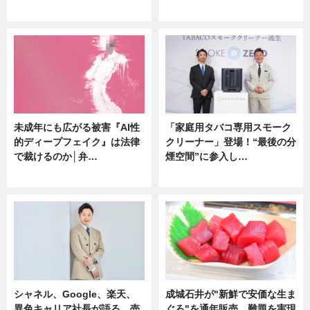
ニュース
企業インタビュー
未成年にも広がる被害『AI性
「家庭用タバコ専用スモーク
的ディープフェイク』は法律
クリーナー」登場！“最後の分
で裁けるのか│弁…
煙空間”に参入し…
ニュース
ニュース
シャネル、Google、楽天、
成城石井が"新鮮で安価な生ま
異色キャリア社長が語る 売
ぐろ"を通年販売 難題を実現