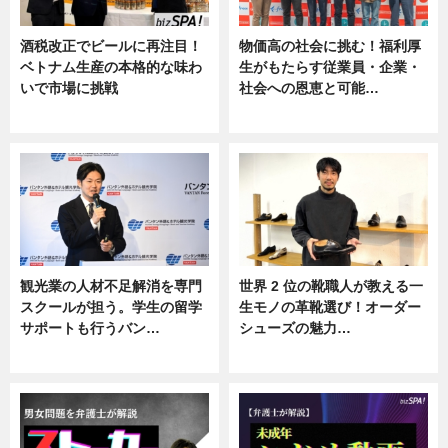
酒税改正でビールに再注目！
物価高の社会に挑む！福利厚
ベトナム生産の本格的な味わ
生がもたらす従業員・企業・
いで市場に挑戦
社会への恩恵と可能…
ニュース
ニュース
観光業の人材不足解消を専門
世界 2 位の靴職人が教える一
スクールが担う。学生の留学
生モノの革靴選び！オーダー
サポートも行うバン…
シューズの魅力…
ニュース, 企業インタビュー
ニュース, 専門家インタビュー