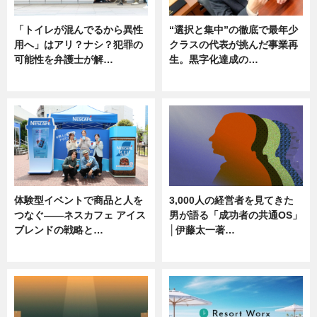
「トイレが混んでるから異性
“選択と集中”の徹底で最年少
用へ」はアリ？ナシ？犯罪の
クラスの代表が挑んだ事業再
可能性を弁護士が解…
生。黒字化達成の…
ニュース, 専門家インタビュー
ニュース
体験型イベントで商品と人を
3,000人の経営者を見てきた
つなぐ――ネスカフェ アイス
男が語る「成功者の共通OS」
ブレンドの戦略と…
│伊藤太一著…
ニュース
ニュース