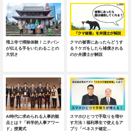
増上寺で掃除体験！ニチバン
クマの被害にあったらどうす
が伝える手をいたわることの
る？ケガをしたら補償される
大切さ
のか弁護士が解説
ニュース, 企業インタビュー, 暮ら
専門家インタビュー
し
AI時代に求められる人事的観
スマホひとつで手取りを増や
点とは？「科学的人事アワー
す方法！福利厚生で使えるア
ド」授賞式
プリ「ベネステ確定…