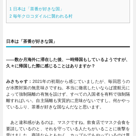
1
日本は「茶番が好きな国」
2
毎年クロコダイルに襲われる村
日本は「茶番が好きな国」
――数か月海外に滞在した後、一時帰国もしているようですが、
久々に帰国した際に感じることはありますか？
みさちゃす：
2021年の初期から感じていましたが、毎回思うの
が水際対策の無意味さですね。本当に徹底したいならば渡航元に
よって強制隔離の有無を設けず、すべての入国者を有料で強制隔
離すればいい。自主隔離も実質的に意味がないですし。何かやっ
ているふり、茶番が好きな国なんだなと思います。
あと違和感があるのは、マスクですね。飲食店でマスク会食を
要請しているのと、それを守っている人たちがいることに衝撃を
受けました。商談ならともかく、カップルでもやっているのは異