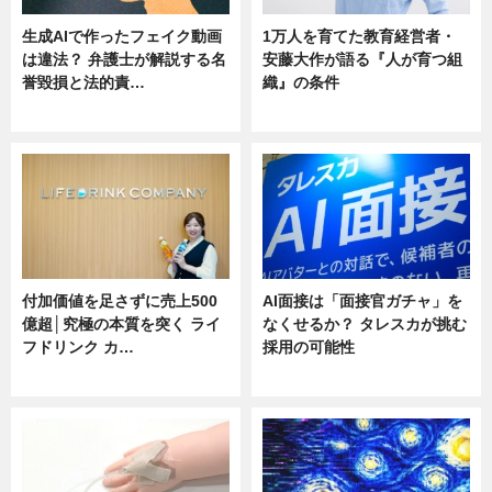
生成AIで作ったフェイク動画
1万人を育てた教育経営者・
は違法？ 弁護士が解説する名
安藤大作が語る『人が育つ組
誉毀損と法的責…
織』の条件
ニュース
ニュース
付加価値を足さずに売上500
AI面接は「面接官ガチャ」を
億超│究極の本質を突く ライ
なくせるか？ タレスカが挑む
フドリンク カ…
採用の可能性
ニュース
ニュース