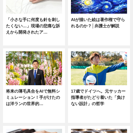
「小さな手に何度も針を刺し
AIが描いた絵は著作権で守ら
たくない…」現場の悲痛な訴
れるのか？│弁護士が解説
えから開発されたア…
ニュース
ニュース
将来の薄毛具合をAIで無料シ
17歳でドイツへ。元サッカー
ミュレーション！手がけたの
指導者がたどり着いた「負け
は洋ランの世界的…
ない設計」の哲学
ニュース
ニュース
sponsored by 河野メリクロン