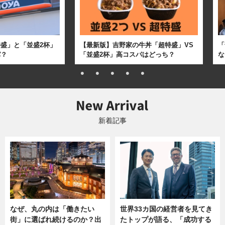
盛」と「並盛2杯」
【最新版】吉野家の牛丼「超特盛」VS
「
パ？
「並盛2杯」高コスパはどっち？
な
新着記事
なぜ、丸の内は「働きたい
世界33カ国の経営者を見てき
街」に選ばれ続けるのか？出
たトップが語る、「成功する