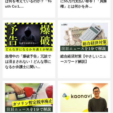
は何を考えているのか？「Yo
に55万円支払い命令！「貞操
uth Co:L…
権」とは何かを弁…
スキル
専門家インタビュー
急増中の「爆破予告」冗談で
総合経済対策【やさしいニュ
は済まされない！どんな罪に
ースワード解説】
なるか弁護士に聞い…
ニュース
専門家インタビュー