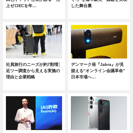
上ゼロECを年…
した舞台裏
ニュース
ニュース
社員旅行のニーズが約7割増│
デンマーク発『Jabra』が見
近ツー調査から見える実施の
据える“オンライン会議革命”
理由と企業戦略
日本市場へ…
ニュース
ニュース