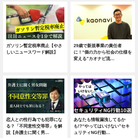
ガソリン暫定税率廃止【やさ
29歳で新規事業の責任者
しいニュースワード解説】
に！“個の力から社会の仕様を
変える”カオナビ流…
ニュース
企業インタビュー
恋人との性行為でも犯罪にな
あなたも情報漏洩してるか
る？「不同意性交等罪」を解
も!?“やってはいけない”セキ
説【弁護士に聞く男…
ュリティNG行動…