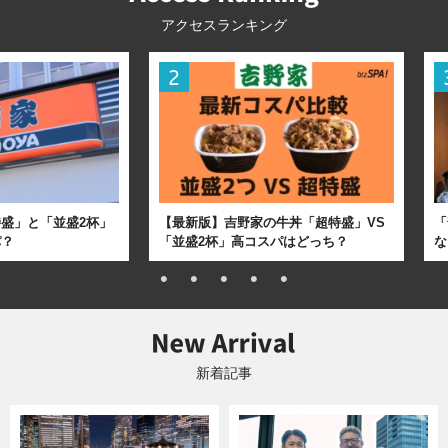
アクセスランキング
盛」と「並盛2杯」
【最新版】吉野家の牛丼「超特盛」VS
「
パ？
「並盛2杯」高コスパはどっち？
な
新着記事