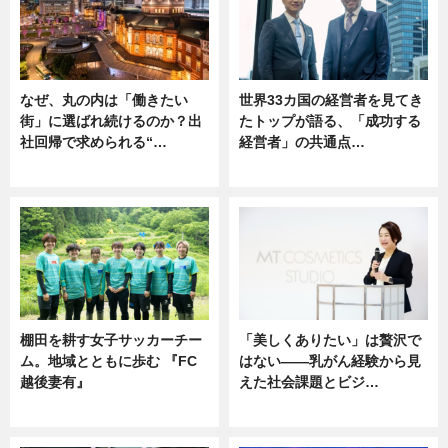
なぜ、丸の内は「働きたい
世界33カ国の経営者を見てき
街」に選ばれ続けるのか？出
たトップが語る、「成功する
社回帰で求められる“…
経営者」の共通点…
ニュース
ニュース
棚田を耕す女子サッカーチー
「美しくありたい」は贅沢で
ム。地域とともに歩む 『FC
はない――乳がん経験から見
越後妻有』
えた社会課題とビジ…
ニュース
ニュース