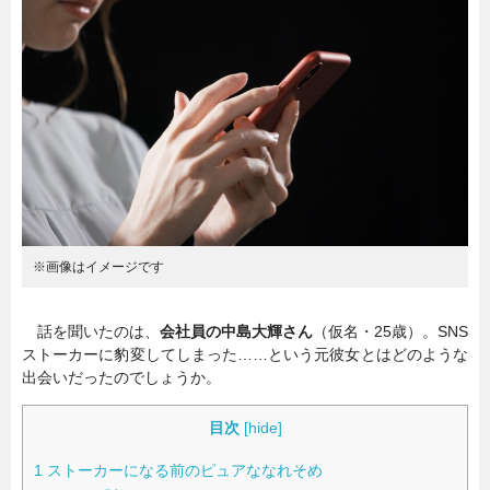
暮らし
エンタメ
連載一覧
※画像はイメージです
話を聞いたのは、
会社員の中島大輝さん
（仮名・25歳）。SNS
ストーカーに豹変してしまった……という元彼女とはどのような
出会いだったのでしょうか。
目次
[
hide
]
1
ストーカーになる前のピュアななれそめ