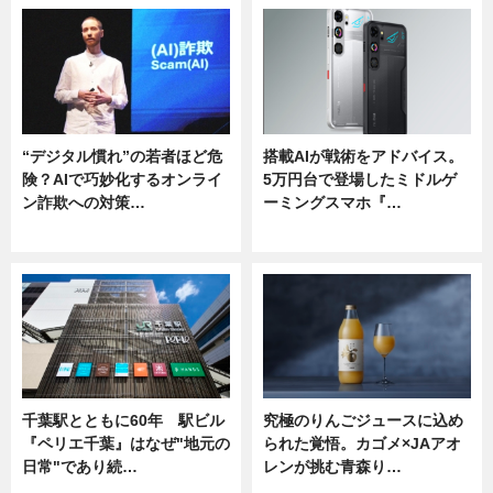
“デジタル慣れ”の若者ほど危
搭載AIが戦術をアドバイス。
険？AIで巧妙化するオンライ
5万円台で登場したミドルゲ
ン詐欺への対策…
ーミングスマホ『…
ニュース
ニュース
千葉駅とともに60年 駅ビル
究極のりんごジュースに込め
『ペリエ千葉』はなぜ"地元の
られた覚悟。カゴメ×JAアオ
日常"であり続…
レンが挑む青森り…