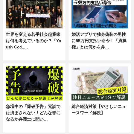
世界を変える若手社会起業家
婚活アプリで独身偽装の男性
は何を考えているのか？「Yo
に55万円支払い命令！「貞操
uth Co:L…
権」とは何かを弁…
スキル
専門家インタビュー
急増中の「爆破予告」冗談で
総合経済対策【やさしいニュ
は済まされない！どんな罪に
ースワード解説】
なるか弁護士に聞い…
ニュース
専門家インタビュー