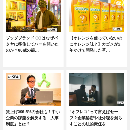
ブッダブランド CQはなぜパ
【オレンジを使っていないの
タヤに移住してバーを開いた
にオレンジ味？】カゴメが2
のか？60歳の節…
年かけて開発した革…
ニュース
グルメ, ニュース, 企業インタビュ
ー
賃上げ率9.5%の会社も！中小
“オフレコ”って言えばセー
企業の課題を解決する「人事
フ？企業秘密や社外秘を漏ら
制度」とは？
すことの法的責任を…