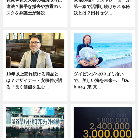
違法？勝手な撤去や放置のリ
第一線で活躍し続けられる秘
スクを弁護士が解説
訣とは？田村セツ…
ニュース
専門家インタビュー
10年以上売れ続ける商品と
ダイビング×水中ゴミ拾い
は？デザイナー・安積伸が語
で、美しい海を未来へ│『Dr.
る「長く価値を生む…
blue』東 真…
ニュース
ニュース