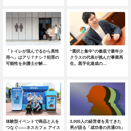
ニュース
ニュース
「トイレが混んでるから異性
“選択と集中”の徹底で最年少
用へ」はアリ？ナシ？犯罪の
クラスの代表が挑んだ事業再
可能性を弁護士が解…
生。黒字化達成の…
ニュース, 専門家インタビュー
ニュース
体験型イベントで商品と人を
3,000人の経営者を見てきた
つなぐ――ネスカフェ アイス
男が語る「成功者の共通OS」