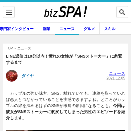
専門家インタビュー
副業
ニュース
グルメ
スキル
ニュース
TOP
LINE返信は10分以内！憧れの女性が「SNSストーカー」に豹変
するまで
企業インタビュー
専門家インタビュー
ニュース
ダイヤ
2021.12.05
カップルの強い味方、SNS。離れていても、連絡を取っていれ
副業
ニュース
ば恋人とつながっていることを実感できますよね。ところがカッ
プルの絆を深めるはずのSNSが破局の原因になることも。
今回は
彼女がSNSストーカーに豹変してしまった男性のエピソードを紹
介します
。
グルメ
スキル