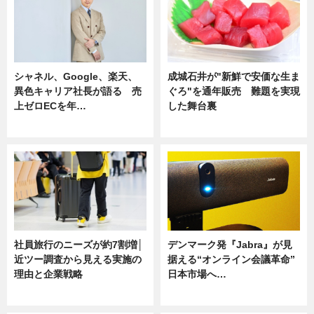
シャネル、Google、楽天、
成城石井が"新鮮で安価な生ま
異色キャリア社長が語る 売
ぐろ"を通年販売 難題を実現
上ゼロECを年…
した舞台裏
ニュース
ニュース
社員旅行のニーズが約7割増│
デンマーク発『Jabra』が見
近ツー調査から見える実施の
据える“オンライン会議革命”
理由と企業戦略
日本市場へ…
ニュース
ニュース