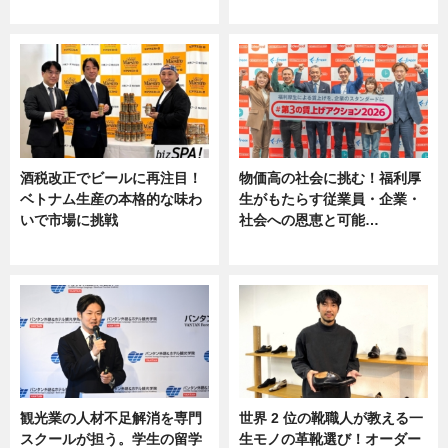
ニュース
ニュース, 専門家インタビュー
酒税改正でビールに再注目！
物価高の社会に挑む！福利厚
ベトナム生産の本格的な味わ
生がもたらす従業員・企業・
いで市場に挑戦
社会への恩恵と可能…
ニュース
ニュース
観光業の人材不足解消を専門
世界 2 位の靴職人が教える一
スクールが担う。学生の留学
生モノの革靴選び！オーダー