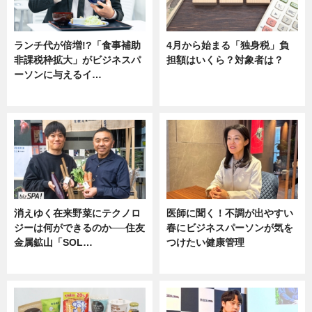
ランチ代が倍増!?「食事補助
4月から始まる「独身税」負
非課税枠拡大」がビジネスパ
担額はいくら？対象者は？
ーソンに与えるイ…
ニュース
ニュース
消えゆく在来野菜にテクノロ
医師に聞く！不調が出やすい
ジーは何ができるのか──住友
春にビジネスパーソンが気を
金属鉱山「SOL…
つけたい健康管理
ニュース
ニュース