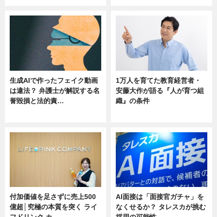
生成AIで作ったフェイク動画
1万人を育てた教育経営者・
は違法？ 弁護士が解説する名
安藤大作が語る『人が育つ組
誉毀損と法的責…
織』の条件
ニュース
ニュース
付加価値を足さずに売上500
AI面接は「面接官ガチャ」を
億超│究極の本質を突く ライ
なくせるか？ タレスカが挑む
フドリンク カ…
採用の可能性