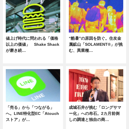
値上げ時代に問われる「価格
“酷暑”の原因を防ぐ。住友金
以上の価値」 Shake Shack
属鉱山「SOLAMENT®」が挑
が磨き続…
む、異業種…
ニュース
ニュース
「売る」から「つながる」
成城石井が挑む「ロングサマ
へ。LINE特化型EC「Atouch
ー化」への布石。2カ月前倒
ストア」が…
しの調達と独自の商…
ニュース
ニュース