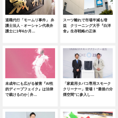
退職代行「モームリ事件」 弁
スーツ離れで市場半減も増
護士法人・オーシャン代表弁
益 クリーニング大手『白洋
護士に1年6か月…
舍』生存戦略の正体
ニュース
企業インタビュー
未成年にも広がる被害『AI性
「家庭用タバコ専用スモーク
的ディープフェイク』は法律
クリーナー」登場！“最後の分
で裁けるのか│弁…
煙空間”に参入し…
ニュース
ニュース