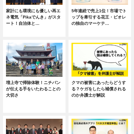
家計にも環境にも優しい再エ
5年連続で売上1位！市場でト
ネ電気「Pikaでんき」がスタ
ップを牽引する花王・ビオレ
ート！自治体と…
の独自のマーケテ…
ニュース
ニュース, 暮らし
増上寺で掃除体験！ニチバン
クマの被害にあったらどうす
が伝える手をいたわることの
る？ケガをしたら補償される
大切さ
のか弁護士が解説
ニュース, 企業インタビュー, 暮ら
専門家インタビュー
し