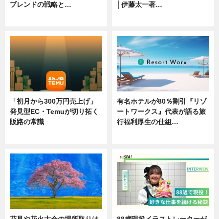
ブレンドの戦略と…
│伊藤太一著…
ニュース
ニュース
「初月から300万円売上げ」
有名ホテルが80％割引『リゾ
発見型EC・Temuが切り拓く
ートワークス』代表が語る旅
販路の常識
行福利厚生の仕組…
ニュース
ニュース
花見や花火大会の場所取りは
88歳現役イラストレーターが