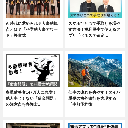
AI時代に求められる人事的観
スマホひとつで手取りを増や
点とは？「科学的人事アワー
す方法！福利厚生で使えるア
ド」授賞式
プリ「ベネステ確定…
ニュース
企業インタビュー
多重債務者147万人に急増！
仕事の疲れを癒やす！タイパ
他人事じゃない「借金問題」
重視の海外旅行を実現する
の注意点を弁護士…
「事前予約術」
専門家インタビュー
暮らし