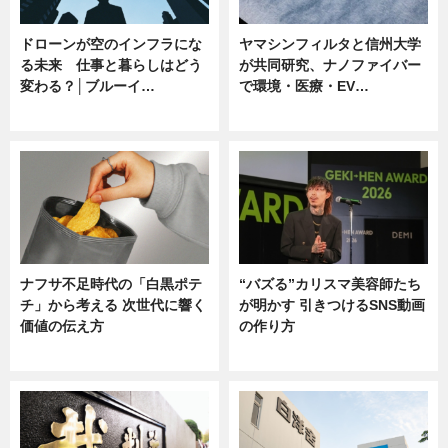
ドローンが空のインフラにな
ヤマシンフィルタと信州大学
る未来 仕事と暮らしはどう
が共同研究、ナノファイバー
変わる？│ブルーイ…
で環境・医療・EV…
ニュース
ニュース
ナフサ不足時代の「白黒ポテ
“バズる”カリスマ美容師たち
チ」から考える 次世代に響く
が明かす 引きつけるSNS動画
価値の伝え方
の作り方
ニュース
ニュース