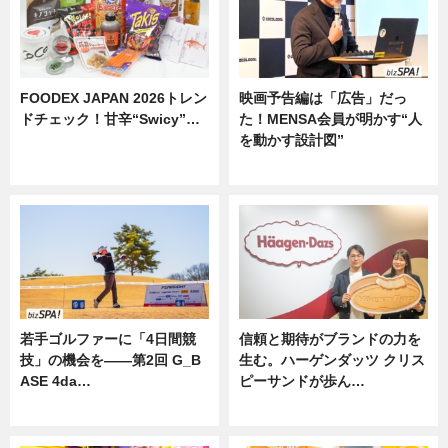
FOODEX JAPAN 2026トレン
映画予告編は「広告」だっ
ドチェック！甘辛“Swicy”…
た！MENSA会員が明かす“人
を動かす設計図”
ニュース
ニュース
若手ゴルファーに「4日間競
信頼と期待がブランドの力を
技」の機会を——第2回 G_B
生む。ハーゲンダッツ クリス
ASE 4da…
ピーサンドが歩ん…
ニュース
ニュース