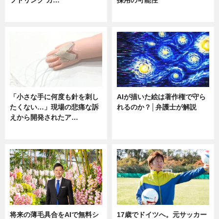
ニュース
ニュース
「小さな手に何度も針を刺し
AIが描いた絵は著作権で守ら
たくない…」現場の悲痛な訴
れるのか？│弁護士が解説
えから開発されたア…
ニュース
ニュース
将来の薄毛具合をAIで無料シ
17歳でドイツへ。元サッカー