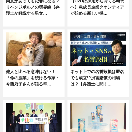
同意があっても犯罪になる？
【CxOは採用から育てる時代
リベンジポルノの境界線【弁
へ】急成長企業クオンティア
護士が解説する男女…
が始める新しい採…
専門家インタビュー
ニュース
他人と比べる意味はない！
ネット上での名誉毀損は匿名
「命の授業」を続ける作家・
でも成立!?損害賠償の相場
今西乃子さんが語る幸…
は？【弁護士に聞く…
専門家インタビュー
専門家インタビュー