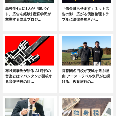
高校生4人に1人が『闇バイ
「借金減らせます」ネット広
ト』広告を経験│産官学民が
告の影 広がる債務整理トラ
主導する防止プロジ…
ブルに法律事務所が…
ニュース
ニュース
布袋寅泰氏が語る AI 時代の
首都圏名門校が茨城を選ぶ理
音楽とは？バンタンが開校す
由 アーストラベル水戸が仕掛
る音楽学校の目…
ける、教育旅行の…
ニュース
ニュース