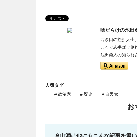
嘘だらけの池田
若き日の挫折人生
ころで志半ばで倒
池田勇人の知られ
人気タグ
# 政治家
# 歴史
# 自民党
お
倉山満は他にもこんな記事を書い