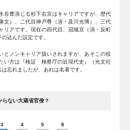
水谷豊演じる杉下右京はキャリアですが、歴代
康文）、二代目神戸尊（演・及川光博）、三代
ャリアです。現在の四代目、冠城亘（演・反町
手の込んだ設定です。
いとノンキャリア扱いされますが、あそこの役
たい方は『検証 検察庁の近現代史』（光文社
名は忘れましたが、あれは名著です。
からない大蔵省官僚？
3
4
5
6