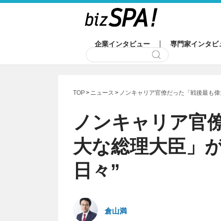
企業インタビュー
専門家インタビ
TOP
ニュース
ノンキャリア官僚だった「戦後最も偉
ノンキャリア官
大な総理大臣」が
日々”
倉山満