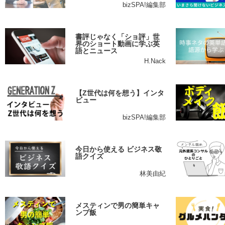
bizSPA!編集部
書評じゃなく「ショ評」世
界のショート動画に学ぶ英
語とニュース
H.Nack
【Z世代は何を想う】インタ
ビュー
bizSPA!編集部
今日から使える ビジネス敬
語クイズ
林美由紀
メスティンで男の簡単キャ
ンプ飯