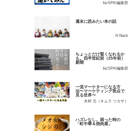
bizSPA!編集部
週末に読みたい本の話
H.Nack
ちょっとだけ賢くなれるか
も。四半世紀前（25年前）
新聞
bizSPA!編集部
一流マーケターになる方
法〜マーケティング視点で
見る世界〜
木村 元（キムラ ツカサ）
ハズレなし。困った時の
「町中華＆焼肉屋」