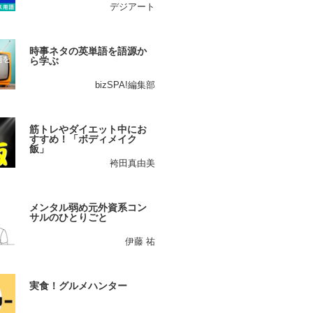
デジアート
時事ネタの英単語を語源か
ら学ぶ
bizSPA!編集部
筋トレやダイエット中にお
すすめ！「ボディメイク
飯」
袴田真由美
メンタル弱め元外資系コン
サルのひとりごと
伊藤 祐
実食！グルメハンター