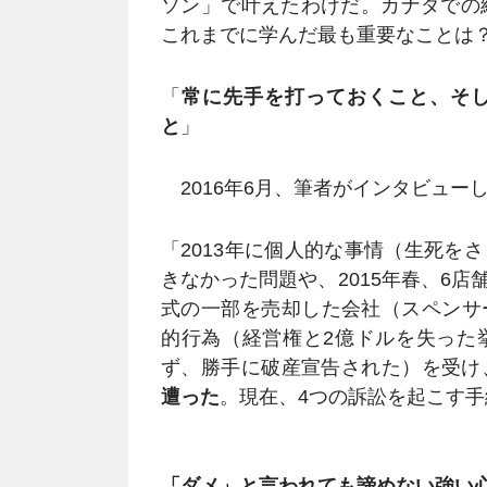
ソン」で叶えたわけだ。カナダでの
これまでに学んだ最も重要なことは
「
常に先手を打っておくこと、そ
と
」
2016年6月、筆者がインタビュー
「2013年に個人的な事情（生死を
きなかった問題や、2015年春、6
式の一部を売却した会社（スペンサ
的行為（経営権と2億ドルを失った
ず、勝手に破産宣告された）を受け
遭った
。現在、4つの訴訟を起こす
「ダメ」と言われても諦めない強い