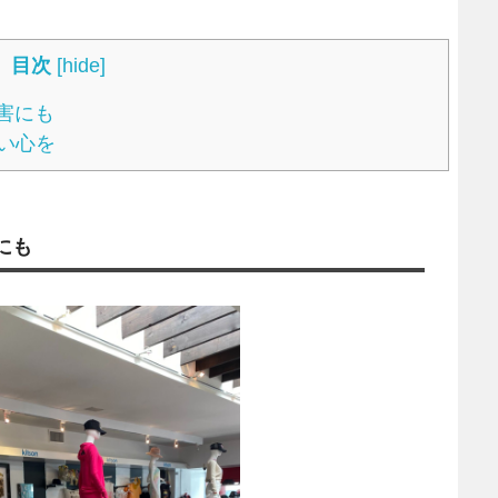
目次
[
hide
]
害にも
い心を
にも