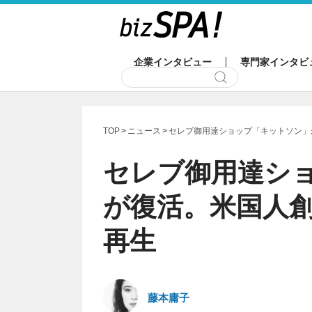
企業インタビュー
専門家インタビ
TOP
ニュース
セレブ御用達ショップ「キットソン」
セレブ御用達シ
が復活。米国人
再生
藤本庸子