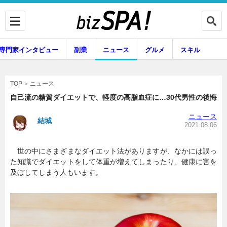
専門家インタビュー
副業
ニュース
グルメ
スキル
ニュース
TOP
自己流の糖質ダイエットで、軽度の高脂血症に…30代男性の後悔
ニュース
結城
企業インタビュー
専門家インタビュー
2021.08.06
世の中にさまざまなダイエット法がありますが、なかには誤っ
た知識でダイエットをして体重が増えてしまったり、健康に害を
副業
ニュース
及ぼしてしまう人もいます。
グルメ
スキル