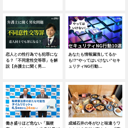
企業インタビュー
恋人との性行為でも犯罪にな
あなたも情報漏洩してるか
る？「不同意性交等罪」を解
も!?“やってはいけない”セキ
説【弁護士に聞く男…
ュリティNG行動…
専門家インタビュー
専門家インタビュー
働き盛りほど危ない「脳梗
成城石井の冬がひと味違うワ