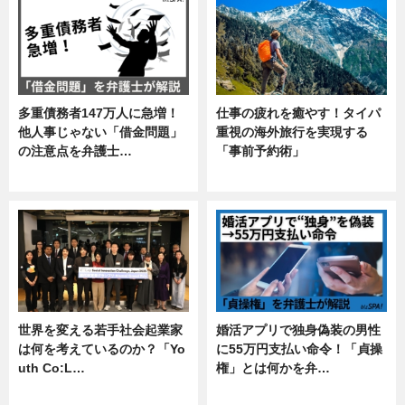
多重債務者147万人に急増！
仕事の疲れを癒やす！タイパ
他人事じゃない「借金問題」
重視の海外旅行を実現する
の注意点を弁護士…
「事前予約術」
専門家インタビュー
暮らし
世界を変える若手社会起業家
婚活アプリで独身偽装の男性
は何を考えているのか？「Yo
に55万円支払い命令！「貞操
uth Co:L…
権」とは何かを弁…
スキル
専門家インタビュー