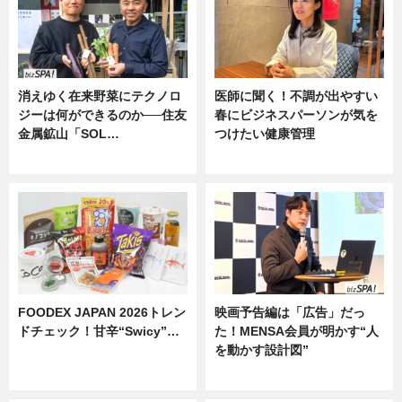
消えゆく在来野菜にテクノロ
医師に聞く！不調が出やすい
ジーは何ができるのか──住友
春にビジネスパーソンが気を
金属鉱山「SOL…
つけたい健康管理
ニュース
ニュース
FOODEX JAPAN 2026トレン
映画予告編は「広告」だっ
ドチェック！甘辛“Swicy”…
た！MENSA会員が明かす“人
を動かす設計図”
ニュース
ニュース