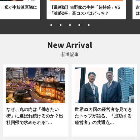
た」私が中核派区議に
【最新版】吉野家の牛丼「超特盛」VS
吉
「並盛2杯」高コスパはどっち？
は
新着記事
なぜ、丸の内は「働きたい
世界33カ国の経営者を見てき
街」に選ばれ続けるのか？出
たトップが語る、「成功する
社回帰で求められる“…
経営者」の共通点…
ニュース
ニュース