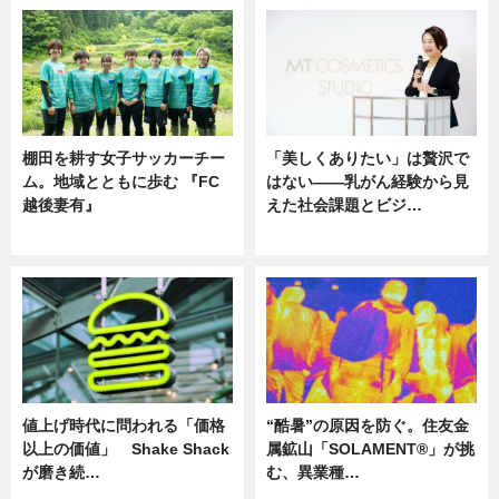
棚田を耕す女子サッカーチー
「美しくありたい」は贅沢で
ム。地域とともに歩む 『FC
はない――乳がん経験から見
越後妻有』
えた社会課題とビジ…
ニュース
ニュース
値上げ時代に問われる「価格
“酷暑”の原因を防ぐ。住友金
以上の価値」 Shake Shack
属鉱山「SOLAMENT®」が挑
が磨き続…
む、異業種…