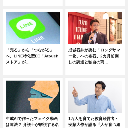
ニュース
ニュース
「売る」から「つながる」
成城石井が挑む「ロングサマ
へ。LINE特化型EC「Atouch
ー化」への布石。2カ月前倒
ストア」が…
しの調達と独自の商…
ニュース
ニュース
生成AIで作ったフェイク動画
1万人を育てた教育経営者・
は違法？ 弁護士が解説する名
安藤大作が語る『人が育つ組