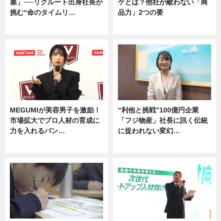
塞」──リクルート出身社長が
ケとは？他社が敵わない「商
挑む“命のタイムリ…
品力」2つの要
企業インタビュー
グルメ
MEGUMIが美容男子を激励！
“利他と挑戦”100億円企業
市場拡大でプロ人材の育成に
「フジ物産」社長に訊く伝統
力を入れるバン…
に捉われない変幻…
企業インタビュー
ニュース