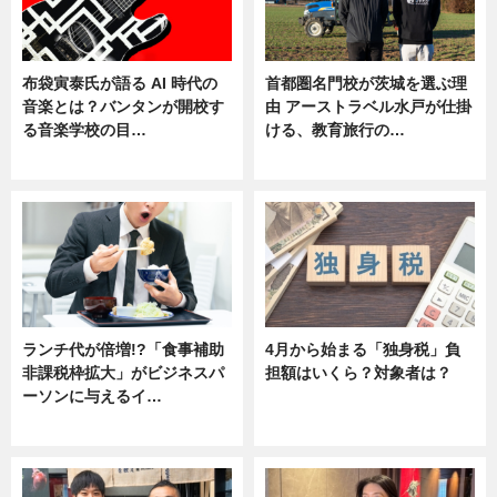
布袋寅泰氏が語る AI 時代の
首都圏名門校が茨城を選ぶ理
音楽とは？バンタンが開校す
由 アーストラベル水戸が仕掛
る音楽学校の目…
ける、教育旅行の…
ニュース
ニュース
ランチ代が倍増!?「食事補助
4月から始まる「独身税」負
非課税枠拡大」がビジネスパ
担額はいくら？対象者は？
ーソンに与えるイ…
ニュース
ニュース