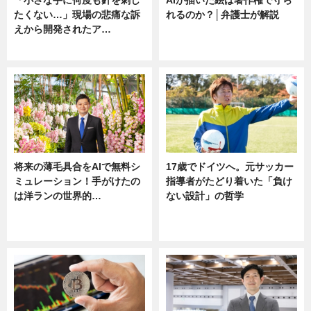
「小さな手に何度も針を刺し
AIが描いた絵は著作権で守ら
たくない…」現場の悲痛な訴
れるのか？│弁護士が解説
えから開発されたア…
ニュース
ニュース
将来の薄毛具合をAIで無料シ
17歳でドイツへ。元サッカー
ミュレーション！手がけたの
指導者がたどり着いた「負け
は洋ランの世界的…
ない設計」の哲学
ニュース
ニュース
sponsored by 河野メリクロン