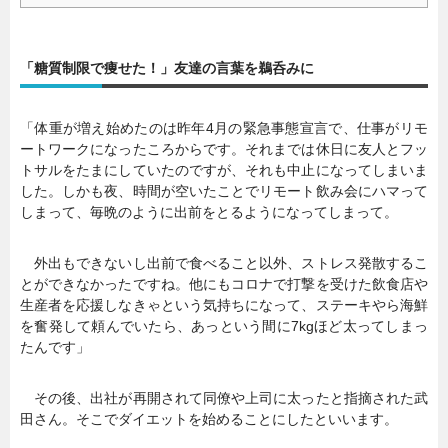
「糖質制限で痩せた！」友達の言葉を鵜呑みに
「体重が増え始めたのは昨年4月の緊急事態宣言で、仕事がリモ
ートワークになったころからです。それまでは休日に友人とフッ
トサルをたまにしていたのですが、それも中止になってしまいま
した。しかも夜、時間が空いたことでリモート飲み会にハマって
しまって、毎晩のように出前をとるようになってしまって。
外出もできないし出前で食べること以外、ストレス発散するこ
とができなかったですね。他にもコロナで打撃を受けた飲食店や
生産者を応援しなきゃという気持ちになって、ステーキやら海鮮
を奮発して頼んでいたら、あっという間に7kgほど太ってしまっ
たんです」
その後、出社が再開されて同僚や上司に太ったと指摘された武
田さん。そこでダイエットを始めることにしたといいます。