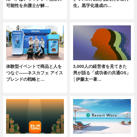
可能性を弁護士が解…
生。黒字化達成の…
ニュース, 専門家インタビュー
ニュース
体験型イベントで商品と人を
3,000人の経営者を見てきた
つなぐ――ネスカフェ アイス
男が語る「成功者の共通OS」
ブレンドの戦略と…
│伊藤太一著…
ニュース
ニュース