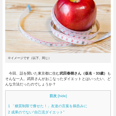
暮らし
エンタメ
連載一覧
※イメージです（以下、同じ）
今回、話を聞いた東京都に住む
武田春樹さん（仮名・33歳）
も
そんな一人。武田さんがおこなったダイエットとはいったい、ど
んな方法だったのでしょうか？
目次
[
hide
]
1
「糖質制限で痩せた！」友達の言葉を鵜呑みに
2
成果のでない“自己流ダイエット”