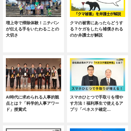
増上寺で掃除体験！ニチバン
クマの被害にあったらどうす
が伝える手をいたわることの
る？ケガをしたら補償される
大切さ
のか弁護士が解説
ニュース, 企業インタビュー, 暮ら
専門家インタビュー
し
AI時代に求められる人事的観
スマホひとつで手取りを増や
点とは？「科学的人事アワー
す方法！福利厚生で使えるア
ド」授賞式
プリ「ベネステ確定…
ニュース
企業インタビュー