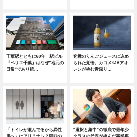
ニュース
ニュース
千葉駅とともに60年 駅ビル
究極のりんごジュースに込め
『ペリエ千葉』はなぜ"地元の
られた覚悟。カゴメ×JAアオ
日常"であり続…
レンが挑む青森り…
ニュース
ニュース
「トイレが混んでるから異性
“選択と集中”の徹底で最年少
用へ」はアリ？ナシ？犯罪の
クラスの代表が挑んだ事業再