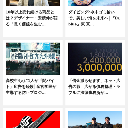
10年以上売れ続ける商品と
ダイビング×水中ゴミ拾い
は？デザイナー・安積伸が語
で、美しい海を未来へ│『Dr.
る「長く価値を生む…
blue』東 真…
ニュース
ニュース
高校生4人に1人が『闇バイ
「借金減らせます」ネット広
ト』広告を経験│産官学民が
告の影 広がる債務整理トラ
主導する防止プロジ…
ブルに法律事務所が…
ニュース
ニュース