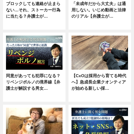
ブロックしても連絡が止まら
「未成年だから大丈夫」は通
ない…それ、ストーカー行為
用しない。いじめ動画と法律
に当たる？弁護士が…
のリアル【弁護士が…
ニュース, 専門家インタビュー
ニュース, 専門家インタビュー
同意があっても犯罪になる？
【CxOは採用から育てる時代
リベンジポルノの境界線【弁
へ】急成長企業クオンティア
護士が解説する男女…
が始める新しい採…
専門家インタビュー
ニュース