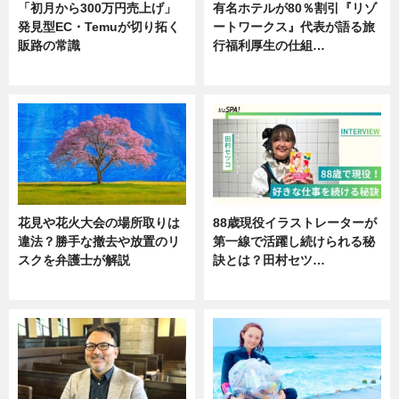
「初月から300万円売上げ」
有名ホテルが80％割引『リゾ
発見型EC・Temuが切り拓く
ートワークス』代表が語る旅
販路の常識
行福利厚生の仕組…
ニュース
ニュース
花見や花火大会の場所取りは
88歳現役イラストレーターが
違法？勝手な撤去や放置のリ
第一線で活躍し続けられる秘
スクを弁護士が解説
訣とは？田村セツ…
ニュース
専門家インタビュー