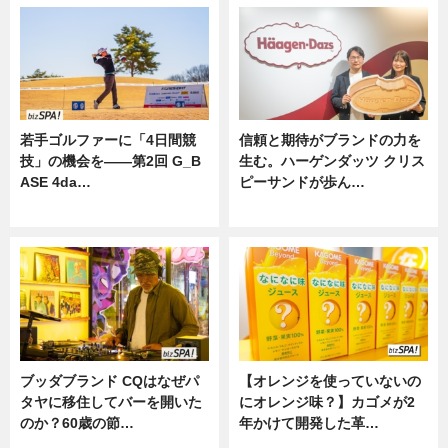
若手ゴルファーに「4日間競
信頼と期待がブランドの力を
技」の機会を——第2回 G_B
生む。ハーゲンダッツ クリス
ASE 4da…
ピーサンドが歩ん…
ニュース
ニュース
ブッダブランド CQはなぜパ
【オレンジを使っていないの
タヤに移住してバーを開いた
にオレンジ味？】カゴメが2
のか？60歳の節…
年かけて開発した革…