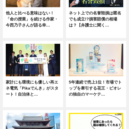
他人と比べる意味はない！
ネット上での名誉毀損は匿名
「命の授業」を続ける作家・
でも成立!?損害賠償の相場
今西乃子さんが語る幸…
は？【弁護士に聞く…
専門家インタビュー
専門家インタビュー
家計にも環境にも優しい再エ
5年連続で売上1位！市場でト
ネ電気「Pikaでんき」がスタ
ップを牽引する花王・ビオレ
ート！自治体と…
の独自のマーケテ…
ニュース
ニュース, 暮らし