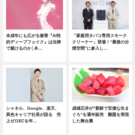
未成年にも広がる被害『AI性
「家庭用タバコ専用スモーク
的ディープフェイク』は法律
クリーナー」登場！“最後の分
で裁けるのか│弁…
煙空間”に参入し…
ニュース
ニュース
シャネル、Google、楽天、
成城石井が"新鮮で安価な生ま
異色キャリア社長が語る 売
ぐろ"を通年販売 難題を実現
上ゼロECを年…
した舞台裏
ニュース
ニュース