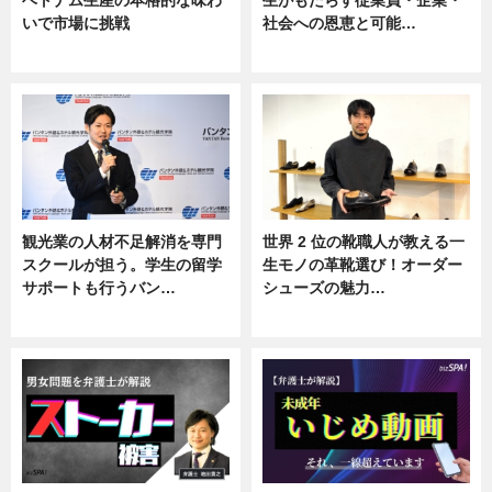
ベトナム生産の本格的な味わ
生がもたらす従業員・企業・
いで市場に挑戦
社会への恩恵と可能…
ニュース
ニュース
観光業の人材不足解消を専門
世界 2 位の靴職人が教える一
スクールが担う。学生の留学
生モノの革靴選び！オーダー
サポートも行うバン…
シューズの魅力…
ニュース, 企業インタビュー
ニュース, 専門家インタビュー