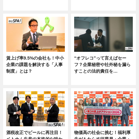
ニュース
グルメ, ニュース, 企業インタビュ
ー
賃上げ率9.5%の会社も！中小
“オフレコ”って言えばセー
企業の課題を解決する「人事
フ？企業秘密や社外秘を漏ら
制度」とは？
すことの法的責任を…
ニュース
ニュース, 専門家インタビュー
酒税改正でビールに再注目！
物価高の社会に挑む！福利厚