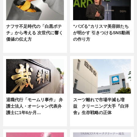
ナフサ不足時代の「白黒ポテ
“バズる”カリスマ美容師たち
チ」から考える 次世代に響く
が明かす 引きつけるSNS動画
価値の伝え方
の作り方
ニュース
ニュース
退職代行「モームリ事件」 弁
スーツ離れで市場半減も増
護士法人・オーシャン代表弁
益 クリーニング大手『白洋
護士に1年6か月…
舍』生存戦略の正体
ニュース
企業インタビュー