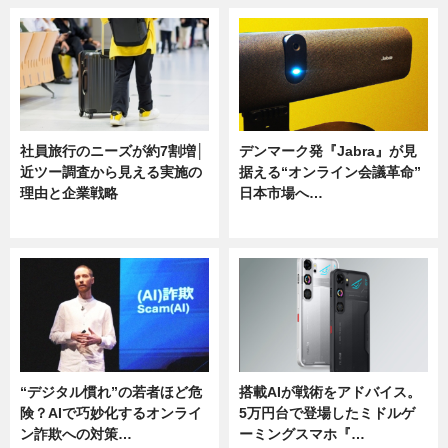
社員旅行のニーズが約7割増│
デンマーク発『Jabra』が見
近ツー調査から見える実施の
据える“オンライン会議革命”
理由と企業戦略
日本市場へ…
ニュース
ニュース
“デジタル慣れ”の若者ほど危
搭載AIが戦術をアドバイス。
険？AIで巧妙化するオンライ
5万円台で登場したミドルゲ
ン詐欺への対策…
ーミングスマホ『…