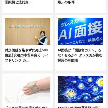
誉毀損と法的責…
織』の条件
ニュース
ニュース
付加価値を足さずに売上500
AI面接は「面接官ガチャ」を
億超│究極の本質を突く ライ
なくせるか？ タレスカが挑む
フドリンク カ…
採用の可能性
ニュース
ニュース