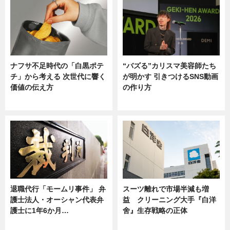
ナフサ不足時代の「白黒ポテ
“バズる”カリスマ美容師たち
チ」から考える 次世代に響く
が明かす 引きつけるSNS動画
価値の伝え方
の作り方
ニュース
ニュース
退職代行「モームリ事件」 弁
スーツ離れで市場半減も増
護士法人・オーシャン代表弁
益 クリーニング大手『白洋
護士に1年6か月…
舍』生存戦略の正体
ニュース
企業インタビュー