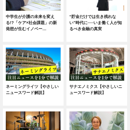
中学生が介護の未来を変え
“貯金だけでは生き残れな
る!?「ケア×社会課題」の新
い”時代に──いま働く人が知
発想が生むイノベー…
るべき金融の真実
ニュース
企業インタビュー
ネーミングライツ【やさしい
サナエノミクス【やさしいニ
ニュースワード解説】
ュースワード解説】
ニュース
ニュース