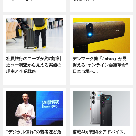
ニュース
ニュース
社員旅行のニーズが約7割増│
デンマーク発『Jabra』が見
近ツー調査から見える実施の
据える“オンライン会議革命”
理由と企業戦略
日本市場へ…
ニュース
ニュース
“デジタル慣れ”の若者ほど危
搭載AIが戦術をアドバイス。