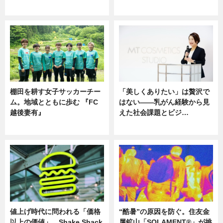
ニュース
ニュース
棚田を耕す女子サッカーチー
「美しくありたい」は贅沢で
ム。地域とともに歩む 『FC
はない――乳がん経験から見
越後妻有』
えた社会課題とビジ…
ニュース
ニュース
値上げ時代に問われる「価格
“酷暑”の原因を防ぐ。住友金
以上の価値」 Shake Shack
属鉱山「SOLAMENT®」が挑