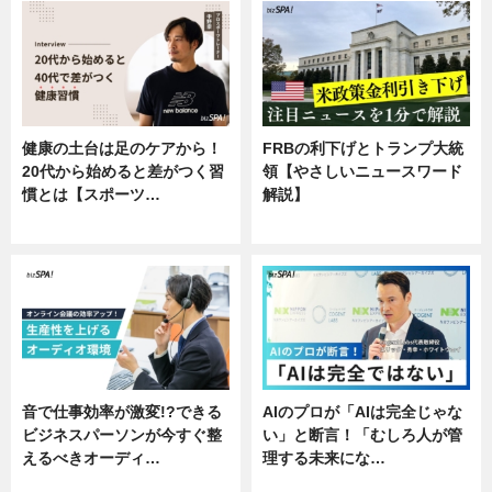
健康の土台は足のケアから！
FRBの利下げとトランプ大統
20代から始めると差がつく習
領【やさしいニュースワード
慣とは【スポーツ…
解説】
専門家インタビュー
ニュース
音で仕事効率が激変!?できる
AIのプロが「AIは完全じゃな
ビジネスパーソンが今すぐ整
い」と断言！「むしろ人が管
えるべきオーディ…
理する未来にな…
企業インタビュー
企業インタビュー