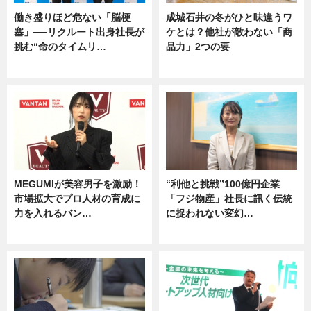
働き盛りほど危ない「脳梗
成城石井の冬がひと味違うワ
塞」──リクルート出身社長が
ケとは？他社が敵わない「商
挑む“命のタイムリ…
品力」2つの要
企業インタビュー
グルメ
MEGUMIが美容男子を激励！
“利他と挑戦”100億円企業
市場拡大でプロ人材の育成に
「フジ物産」社長に訊く伝統
力を入れるバン…
に捉われない変幻…
企業インタビュー
ニュース