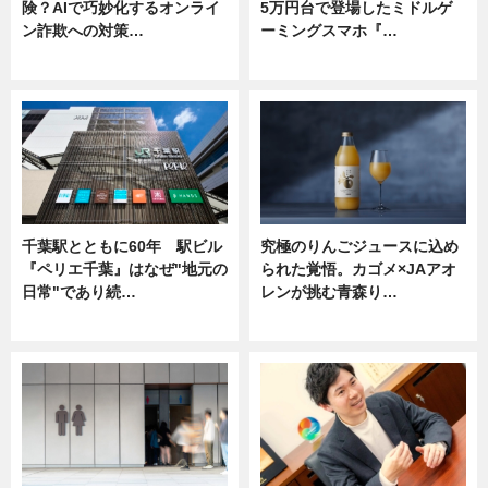
険？AIで巧妙化するオンライ
5万円台で登場したミドルゲ
ン詐欺への対策…
ーミングスマホ『…
ニュース
ニュース
千葉駅とともに60年 駅ビル
究極のりんごジュースに込め
『ペリエ千葉』はなぜ"地元の
られた覚悟。カゴメ×JAアオ
日常"であり続…
レンが挑む青森り…
ニュース
ニュース