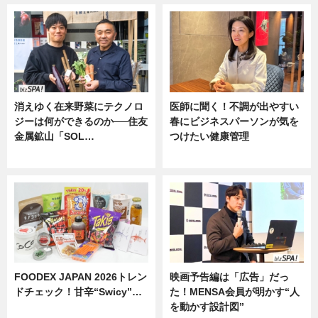
消えゆく在来野菜にテクノロ
医師に聞く！不調が出やすい
ジーは何ができるのか──住友
春にビジネスパーソンが気を
金属鉱山「SOL…
つけたい健康管理
ニュース
ニュース
FOODEX JAPAN 2026トレン
映画予告編は「広告」だっ
ドチェック！甘辛“Swicy”…
た！MENSA会員が明かす“人
を動かす設計図”
ニュース