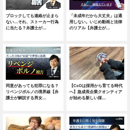
ブロックしても連絡が止まら
「未成年だから大丈夫」は通
ない…それ、ストーカー行為
用しない。いじめ動画と法律
に当たる？弁護士が…
のリアル【弁護士が…
ニュース, 専門家インタビュー
ニュース, 専門家インタビュー
同意があっても犯罪になる？
【CxOは採用から育てる時代
リベンジポルノの境界線【弁
へ】急成長企業クオンティア
護士が解説する男女…
が始める新しい採…
専門家インタビュー
ニュース