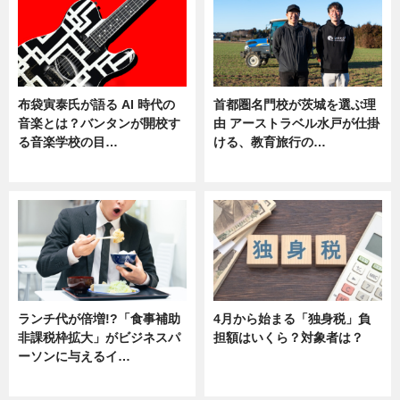
布袋寅泰氏が語る AI 時代の
首都圏名門校が茨城を選ぶ理
音楽とは？バンタンが開校す
由 アーストラベル水戸が仕掛
る音楽学校の目…
ける、教育旅行の…
ニュース
ニュース
ランチ代が倍増!?「食事補助
4月から始まる「独身税」負
非課税枠拡大」がビジネスパ
担額はいくら？対象者は？
ーソンに与えるイ…
ニュース
ニュース