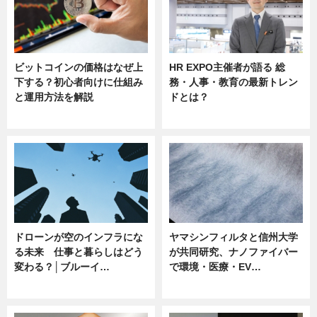
ビットコインの価格はなぜ上
HR EXPO主催者が語る 総
下する？初心者向けに仕組み
務・人事・教育の最新トレン
と運用方法を解説
ドとは？
ニュース
ニュース
ドローンが空のインフラにな
ヤマシンフィルタと信州大学
る未来 仕事と暮らしはどう
が共同研究、ナノファイバー
変わる？│ブルーイ…
で環境・医療・EV…
ニュース
ニュース