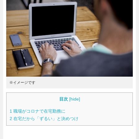
暮らし
エンタメ
連載一覧
※イメージです
目次
[
hide
]
1
職場がコロナで在宅勤務に
2
在宅だから「ずるい」と決めつけ