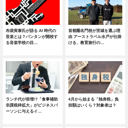
布袋寅泰氏が語る AI 時代の
首都圏名門校が茨城を選ぶ理
音楽とは？バンタンが開校す
由 アーストラベル水戸が仕掛
る音楽学校の目…
ける、教育旅行の…
ニュース
ニュース
ランチ代が倍増!?「食事補助
4月から始まる「独身税」負
非課税枠拡大」がビジネスパ
担額はいくら？対象者は？
ーソンに与えるイ…
ニュース
ニュース