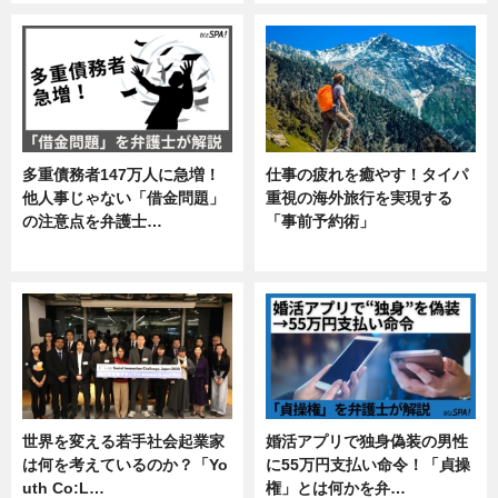
多重債務者147万人に急増！
仕事の疲れを癒やす！タイパ
他人事じゃない「借金問題」
重視の海外旅行を実現する
の注意点を弁護士…
「事前予約術」
専門家インタビュー
暮らし
世界を変える若手社会起業家
婚活アプリで独身偽装の男性
は何を考えているのか？「Yo
に55万円支払い命令！「貞操
uth Co:L…
権」とは何かを弁…