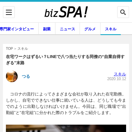
専門家インタビュー
副業
ニュース
グルメ
スキル
スキル
TOP
在宅ワークはずるい？LINEで八つ当たりする同僚の“自業自得す
ぎる”末路
企業インタビュー
専門家インタビュー
スキル
つる
2020.10.12
コロナの流行によってさまざまな会社が取り入れた在宅勤務。
副業
ニュース
しかし、自宅でできない仕事に就いている人は、どうしても今ま
でのように出勤しなければいけません。今回は、同じ職場で“出
勤組”と“在宅組”に分かれた際のトラブルをご紹介します。
グルメ
スキル