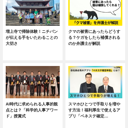
増上寺で掃除体験！ニチバン
クマの被害にあったらどうす
が伝える手をいたわることの
る？ケガをしたら補償される
大切さ
のか弁護士が解説
ニュース, 企業インタビュー, 暮ら
専門家インタビュー
し
AI時代に求められる人事的観
スマホひとつで手取りを増や
点とは？「科学的人事アワー
す方法！福利厚生で使えるア
ド」授賞式
プリ「ベネステ確定…
ニュース
企業インタビュー