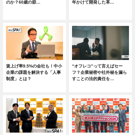
のか？60歳の節…
年かけて開発した革…
ニュース
グルメ, ニュース, 企業インタビュ
ー
賃上げ率9.5%の会社も！中小
“オフレコ”って言えばセー
企業の課題を解決する「人事
フ？企業秘密や社外秘を漏ら
制度」とは？
すことの法的責任を…
ニュース
ニュース, 専門家インタビュー