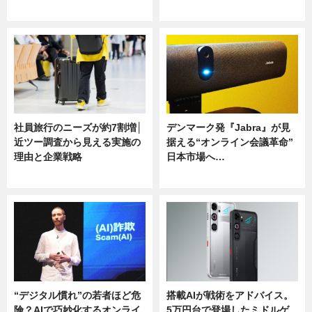
ニュース
ニュース
社員旅行のニーズが約7割増│
デンマーク発『Jabra』が見
近ツー調査から見える実施の
据える“オンライン会議革命”
理由と企業戦略
日本市場へ…
ニュース
ニュース
“デジタル慣れ”の若者ほど危
搭載AIが戦術をアドバイス。
険？AIで巧妙化するオンライ
5万円台で登場したミドルゲ