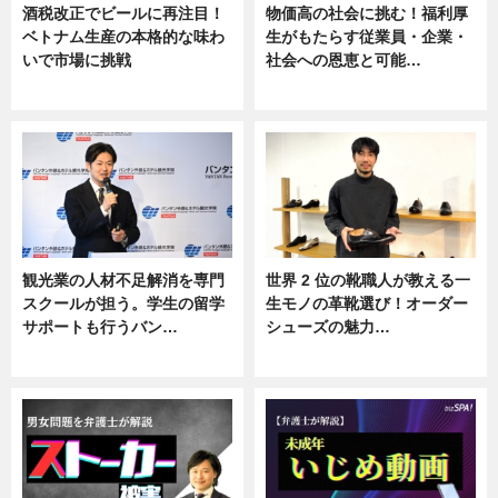
酒税改正でビールに再注目！
物価高の社会に挑む！福利厚
ベトナム生産の本格的な味わ
生がもたらす従業員・企業・
いで市場に挑戦
社会への恩恵と可能…
ニュース
ニュース
観光業の人材不足解消を専門
世界 2 位の靴職人が教える一
スクールが担う。学生の留学
生モノの革靴選び！オーダー
サポートも行うバン…
シューズの魅力…
ニュース, 企業インタビュー
ニュース, 専門家インタビュー