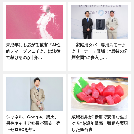
未成年にも広がる被害『AI性
「家庭用タバコ専用スモーク
的ディープフェイク』は法律
クリーナー」登場！“最後の分
で裁けるのか│弁…
煙空間”に参入し…
ニュース
ニュース
シャネル、Google、楽天、
成城石井が"新鮮で安価な生ま
異色キャリア社長が語る 売
ぐろ"を通年販売 難題を実現
上ゼロECを年…
した舞台裏