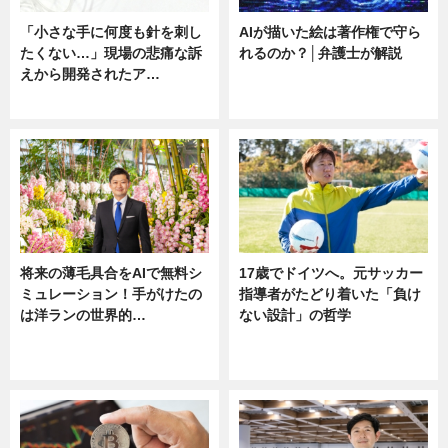
「小さな手に何度も針を刺し
AIが描いた絵は著作権で守ら
たくない…」現場の悲痛な訴
れるのか？│弁護士が解説
えから開発されたア…
ニュース
ニュース
将来の薄毛具合をAIで無料シ
17歳でドイツへ。元サッカー
ミュレーション！手がけたの
指導者がたどり着いた「負け
は洋ランの世界的…
ない設計」の哲学
ニュース
ニュース
sponsored by 河野メリクロン