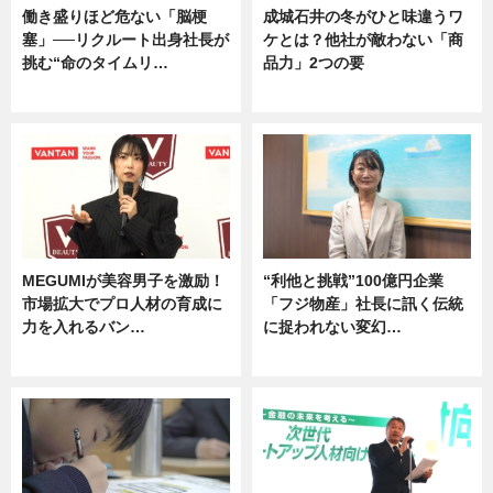
働き盛りほど危ない「脳梗
成城石井の冬がひと味違うワ
塞」──リクルート出身社長が
ケとは？他社が敵わない「商
挑む“命のタイムリ…
品力」2つの要
企業インタビュー
グルメ
MEGUMIが美容男子を激励！
“利他と挑戦”100億円企業
市場拡大でプロ人材の育成に
「フジ物産」社長に訊く伝統
力を入れるバン…
に捉われない変幻…
企業インタビュー
ニュース