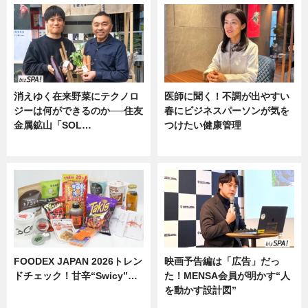
消えゆく在来野菜にテクノロ
医師に聞く！不調が出やすい
ジーは何ができるのか──住友
春にビジネスパーソンが気を
金属鉱山「SOL…
つけたい健康管理
ニュース
ニュース
FOODEX JAPAN 2026トレン
映画予告編は「広告」だっ
ドチェック！甘辛“Swicy”…
た！MENSA会員が明かす“人
を動かす設計図”
ニュース