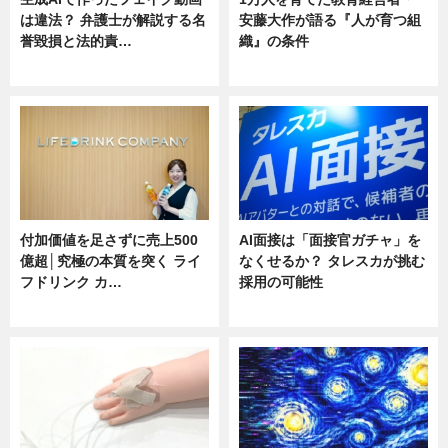
は違法？ 弁護士が解説する名
安藤大作が語る『人が育つ組
誉毀損と法的責…
織』の条件
ニュース
ニュース
付加価値を足さずに売上500
AI面接は「面接官ガチャ」を
億超│究極の本質を突く ライ
なくせるか？ タレスカが挑む
フドリンク カ…
採用の可能性
ニュース
ニュース