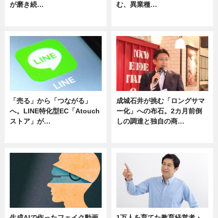
が磨き続…
む、異業種…
ニュース
ニュース
「売る」から「つながる」
成城石井が挑む「ロングサマ
へ。LINE特化型EC「Atouch
ー化」への布石。2カ月前倒
ストア」が…
しの調達と独自の商…
ニュース
ニュース
生成AIで作ったフェイク動画
1万人を育てた教育経営者・