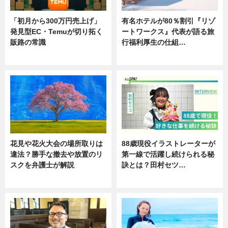
「初月から300万円売上げ」
有名ホテルが80％割引『リゾ
発見型EC・Temuが切り拓く
ートワークス』代表が語る旅
販路の常識
行福利厚生の仕組…
ニュース
ニュース
花見や花火大会の場所取りは
88歳現役イラストレーターが
違法？勝手な撤去や放置のリ
第一線で活躍し続けられる秘
スクを弁護士が解説
訣とは？田村セツ…
ニュース
専門家インタビュー