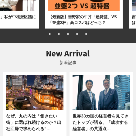
た」私が中核派区議に
【最新版】吉野家の牛丼「超特盛」VS
吉
「並盛2杯」高コスパはどっち？
は
新着記事
なぜ、丸の内は「働きたい
世界33カ国の経営者を見てき
街」に選ばれ続けるのか？出
たトップが語る、「成功する
社回帰で求められる“…
経営者」の共通点…