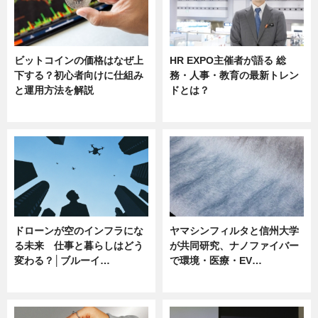
ビットコインの価格はなぜ上
HR EXPO主催者が語る 総
下する？初心者向けに仕組み
務・人事・教育の最新トレン
と運用方法を解説
ドとは？
ニュース
ニュース
ドローンが空のインフラにな
ヤマシンフィルタと信州大学
る未来 仕事と暮らしはどう
が共同研究、ナノファイバー
変わる？│ブルーイ…
で環境・医療・EV…
ニュース
ニュース