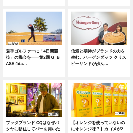
ニュース
若手ゴルファーに「4日間競
信頼と期待がブランドの力を
技」の機会を——第2回 G_B
生む。ハーゲンダッツ クリス
ASE 4da…
ピーサンドが歩ん…
ニュース
ニュース
ブッダブランド CQはなぜパ
【オレンジを使っていないの
タヤに移住してバーを開いた
にオレンジ味？】カゴメが2