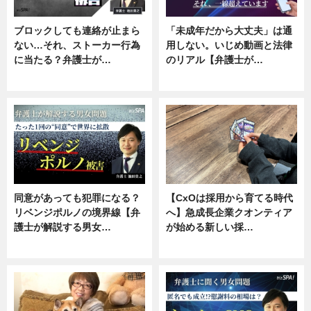
ブロックしても連絡が止まら
「未成年だから大丈夫」は通
ない…それ、ストーカー行為
用しない。いじめ動画と法律
に当たる？弁護士が…
のリアル【弁護士が…
ニュース, 専門家インタビュー
ニュース, 専門家インタビュー
同意があっても犯罪になる？
【CxOは採用から育てる時代
リベンジポルノの境界線【弁
へ】急成長企業クオンティア
護士が解説する男女…
が始める新しい採…
専門家インタビュー
ニュース