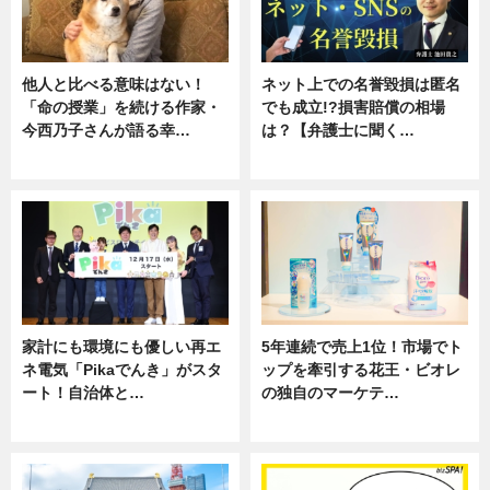
他人と比べる意味はない！
ネット上での名誉毀損は匿名
「命の授業」を続ける作家・
でも成立!?損害賠償の相場
今西乃子さんが語る幸…
は？【弁護士に聞く…
専門家インタビュー
専門家インタビュー
家計にも環境にも優しい再エ
5年連続で売上1位！市場でト
ネ電気「Pikaでんき」がスタ
ップを牽引する花王・ビオレ
ート！自治体と…
の独自のマーケテ…
ニュース
ニュース, 暮らし