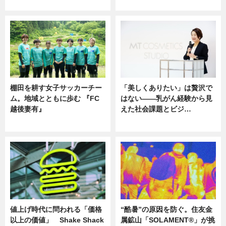
ニュース
ニュース
棚田を耕す女子サッカーチー
「美しくありたい」は贅沢で
ム。地域とともに歩む 『FC
はない――乳がん経験から見
越後妻有』
えた社会課題とビジ…
ニュース
ニュース
値上げ時代に問われる「価格
“酷暑”の原因を防ぐ。住友金
以上の価値」 Shake Shack
属鉱山「SOLAMENT®」が挑