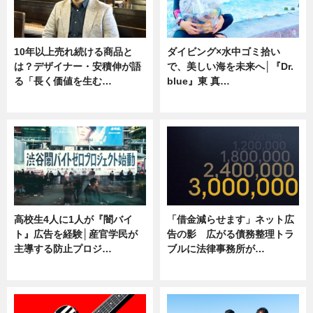
10年以上売れ続ける商品と
ダイビング×水中ゴミ拾い
は？デザイナー・安積伸が語
で、美しい海を未来へ│『Dr.
る「長く価値を生む…
blue』東 真…
ニュース
ニュース
高校生4人に1人が『闇バイ
「借金減らせます」ネット広
ト』広告を経験│産官学民が
告の影 広がる債務整理トラ
主導する防止プロジ…
ブルに法律事務所が…
ニュース
ニュース