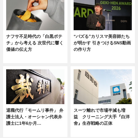
ナフサ不足時代の「白黒ポテ
“バズる”カリスマ美容師たち
チ」から考える 次世代に響く
が明かす 引きつけるSNS動画
価値の伝え方
の作り方
ニュース
ニュース
退職代行「モームリ事件」 弁
スーツ離れで市場半減も増
護士法人・オーシャン代表弁
益 クリーニング大手『白洋
護士に1年6か月…
舍』生存戦略の正体
ニュース
企業インタビュー