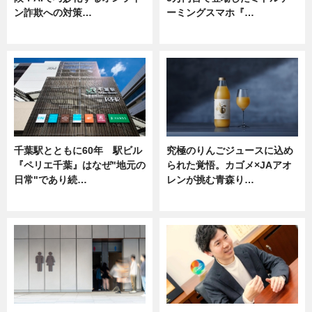
ン詐欺への対策…
ーミングスマホ『…
ニュース
ニュース
千葉駅とともに60年 駅ビル
究極のりんごジュースに込め
『ペリエ千葉』はなぜ"地元の
られた覚悟。カゴメ×JAアオ
日常"であり続…
レンが挑む青森り…
ニュース
ニュース