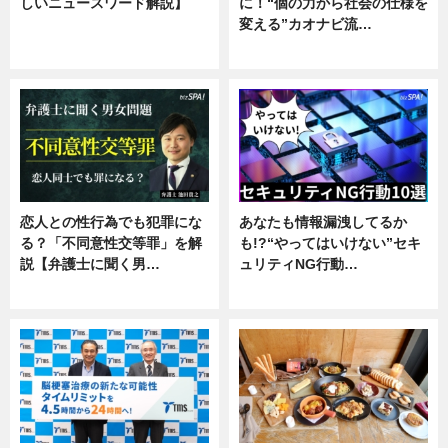
しいニュースワード解説】
に！“個の力から社会の仕様を
変える”カオナビ流…
ニュース
企業インタビュー
恋人との性行為でも犯罪にな
あなたも情報漏洩してるか
る？「不同意性交等罪」を解
も!?“やってはいけない”セキ
説【弁護士に聞く男…
ュリティNG行動…
専門家インタビュー
専門家インタビュー