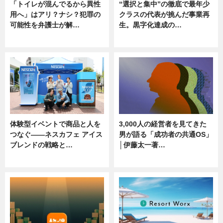
「トイレが混んでるから異性
“選択と集中”の徹底で最年少
用へ」はアリ？ナシ？犯罪の
クラスの代表が挑んだ事業再
可能性を弁護士が解…
生。黒字化達成の…
ニュース, 専門家インタビュー
ニュース
体験型イベントで商品と人を
3,000人の経営者を見てきた
つなぐ――ネスカフェ アイス
男が語る「成功者の共通OS」
ブレンドの戦略と…
│伊藤太一著…
ニュース
ニュース