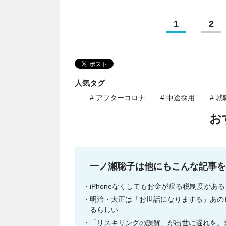
1
2
人気タグ
# アフターコロナ
# 中途採用
# 
お
一ノ瀬聡子は他にもこんな記事を
iPhoneなくしてもお金が戻る税制度が
明治・大正は「お世話になりまする」あの
るらしい
「リスキリングの誤解」が出世に遅れを。