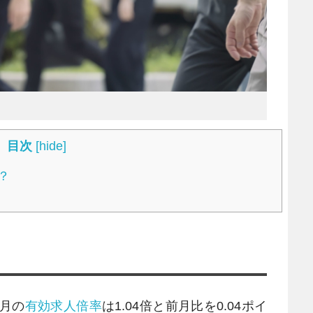
目次
[
hide
]
？
8月の
有効求人倍率
は1.04倍と前月比を0.04ポイ