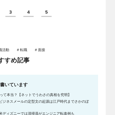
3
4
5
就職活動
# 転職
# 面接
すすめ記事
書いています
あるって本当？【ネットでうわさの真相を究明】
ビジネスメールの定型文の起源は江戸時代までさかのぼ
米ディズニーでは清掃員がエンジニア転進例も