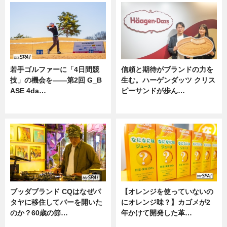
若手ゴルファーに「4日間競
信頼と期待がブランドの力を
技」の機会を——第2回 G_B
生む。ハーゲンダッツ クリス
ASE 4da…
ピーサンドが歩ん…
ニュース
ニュース
ブッダブランド CQはなぜパ
【オレンジを使っていないの
タヤに移住してバーを開いた
にオレンジ味？】カゴメが2
のか？60歳の節…
年かけて開発した革…