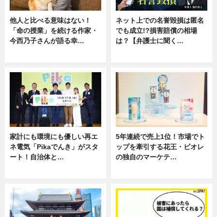
他人と比べる意味はない！
ネット上での名誉毀損は匿名
「命の授業」を続ける作家・
でも成立!?損害賠償の相場
今西乃子さんが語る幸…
は？【弁護士に聞く…
専門家インタビュー
専門家インタビュー
家計にも環境にも優しい再エ
5年連続で売上1位！市場でト
ネ電気「Pikaでんき」がスタ
ップを牽引する花王・ビオレ
ート！自治体と…
の独自のマーケテ…
ニュース
ニュース, 暮らし