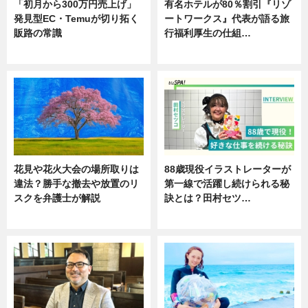
「初月から300万円売上げ」
有名ホテルが80％割引『リゾ
発見型EC・Temuが切り拓く
ートワークス』代表が語る旅
販路の常識
行福利厚生の仕組…
ニュース
ニュース
花見や花火大会の場所取りは
88歳現役イラストレーターが
違法？勝手な撤去や放置のリ
第一線で活躍し続けられる秘
スクを弁護士が解説
訣とは？田村セツ…
ニュース
専門家インタビュー