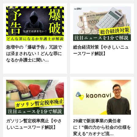
急増中の「爆破予告」冗談で
総合経済対策【やさしいニュ
は済まされない！どんな罪に
ースワード解説】
なるか弁護士に聞い…
ニュース
専門家インタビュー
ガソリン暫定税率廃止【やさ
29歳で新規事業の責任者
しいニュースワード解説】
に！“個の力から社会の仕様を
変える”カオナビ流…
ニュース