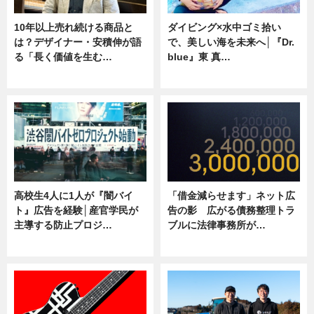
10年以上売れ続ける商品と
ダイビング×水中ゴミ拾い
は？デザイナー・安積伸が語
で、美しい海を未来へ│『Dr.
る「長く価値を生む…
blue』東 真…
ニュース
ニュース
高校生4人に1人が『闇バイ
「借金減らせます」ネット広
ト』広告を経験│産官学民が
告の影 広がる債務整理トラ
主導する防止プロジ…
ブルに法律事務所が…
ニュース
ニュース