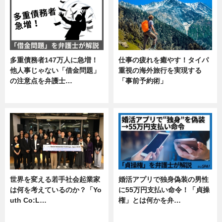
多重債務者147万人に急増！
仕事の疲れを癒やす！タイパ
他人事じゃない「借金問題」
重視の海外旅行を実現する
の注意点を弁護士…
「事前予約術」
専門家インタビュー
暮らし
世界を変える若手社会起業家
婚活アプリで独身偽装の男性
は何を考えているのか？「Yo
に55万円支払い命令！「貞操
uth Co:L…
権」とは何かを弁…
スキル
専門家インタビュー