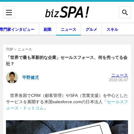
専門家インタビュー
副業
ニュース
グルメ
スキル
ニュース
TOP
「世界で最も革新的な企業」セールスフォース、何を売ってる会
社？
企業インタビュー
専門家インタビュー
ニュース
平野健児
2018.06.07
世界各国でCRM（顧客管理）やSFA（営業支援）を中心とした
副業
ニュース
サービスを展開する米国salesforce.comの日本法人「
セールスフ
ォース・ドットコム
」
グルメ
スキル