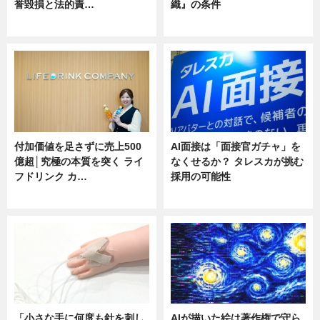
誉毀損と法的責…
織』の条件
ニュース
ニュース
付加価値を足さずに売上500
AI面接は「面接官ガチャ」を
億超│究極の本質を突く ライ
なくせるか？ タレスカが挑む
フドリンク カ…
採用の可能性
ニュース
ニュース
「小さな手に何度も針を刺し
AIが描いた絵は著作権で守ら