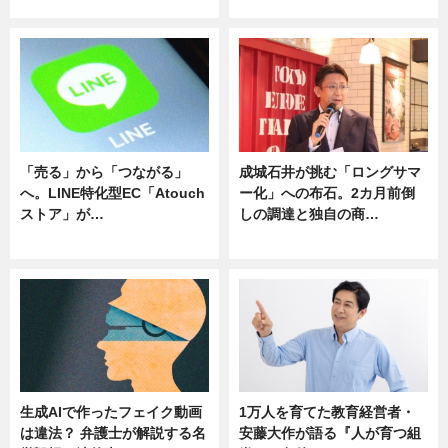
ニュース
ニュース
「売る」から「つながる」
成城石井が挑む「ロングサマ
へ。LINE特化型EC「Atouch
ー化」への布石。2カ月前倒
ストア」が…
しの調達と独自の商…
ニュース
ニュース
生成AIで作ったフェイク動画
1万人を育てた教育経営者・
は違法？ 弁護士が解説する名
安藤大作が語る『人が育つ組