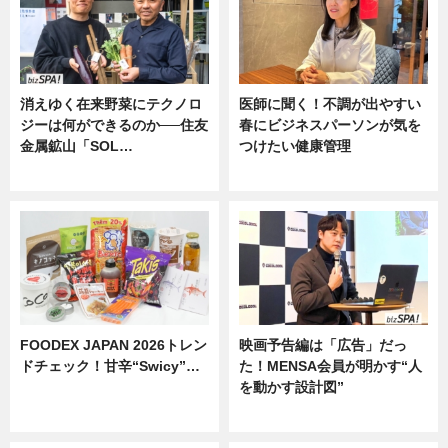
消えゆく在来野菜にテクノロ
医師に聞く！不調が出やすい
ジーは何ができるのか──住友
春にビジネスパーソンが気を
金属鉱山「SOL…
つけたい健康管理
ニュース
ニュース
FOODEX JAPAN 2026トレン
映画予告編は「広告」だっ
ドチェック！甘辛“Swicy”…
た！MENSA会員が明かす“人
を動かす設計図”
ニュース
ニュース