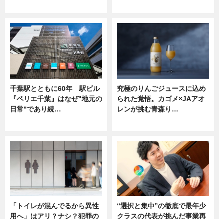
ニュース
ニュース
千葉駅とともに60年 駅ビル
究極のりんごジュースに込め
『ペリエ千葉』はなぜ"地元の
られた覚悟。カゴメ×JAアオ
日常"であり続…
レンが挑む青森り…
ニュース
ニュース
「トイレが混んでるから異性
“選択と集中”の徹底で最年少
用へ」はアリ？ナシ？犯罪の
クラスの代表が挑んだ事業再