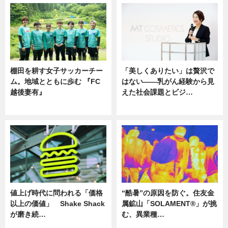
棚田を耕す女子サッカーチー
「美しくありたい」は贅沢で
ム。地域とともに歩む 『FC
はない――乳がん経験から見
越後妻有』
えた社会課題とビジ…
ニュース
ニュース
値上げ時代に問われる「価格
“酷暑”の原因を防ぐ。住友金
以上の価値」 Shake Shack
属鉱山「SOLAMENT®」が挑
が磨き続…
む、異業種…