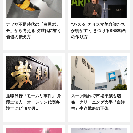
ナフサ不足時代の「白黒ポテ
“バズる”カリスマ美容師たち
チ」から考える 次世代に響く
が明かす 引きつけるSNS動画
価値の伝え方
の作り方
ニュース
ニュース
退職代行「モームリ事件」 弁
スーツ離れで市場半減も増
護士法人・オーシャン代表弁
益 クリーニング大手『白洋
護士に1年6か月…
舍』生存戦略の正体
ニュース
企業インタビュー