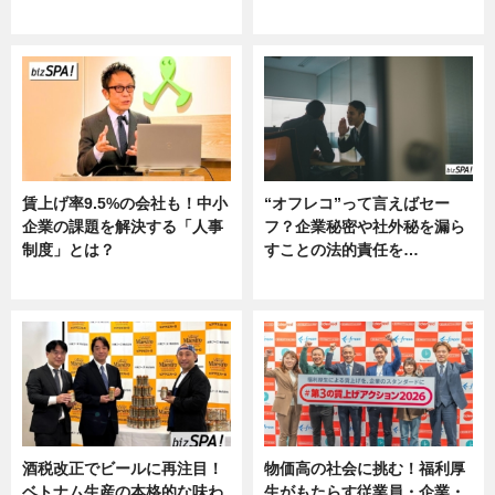
ニュース
グルメ, ニュース, 企業インタビュ
ー
賃上げ率9.5%の会社も！中小
“オフレコ”って言えばセー
企業の課題を解決する「人事
フ？企業秘密や社外秘を漏ら
制度」とは？
すことの法的責任を…
ニュース
ニュース, 専門家インタビュー
酒税改正でビールに再注目！
物価高の社会に挑む！福利厚
ベトナム生産の本格的な味わ
生がもたらす従業員・企業・