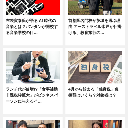
布袋寅泰氏が語る AI 時代の
首都圏名門校が茨城を選ぶ理
音楽とは？バンタンが開校す
由 アーストラベル水戸が仕掛
る音楽学校の目…
ける、教育旅行の…
ニュース
ニュース
ランチ代が倍増!?「食事補助
4月から始まる「独身税」負
非課税枠拡大」がビジネスパ
担額はいくら？対象者は？
ーソンに与えるイ…
ニュース
ニュース