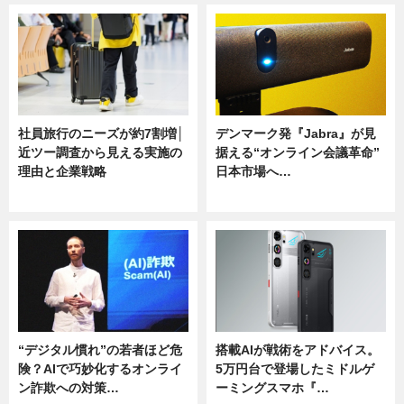
社員旅行のニーズが約7割増│
デンマーク発『Jabra』が見
近ツー調査から見える実施の
据える“オンライン会議革命”
理由と企業戦略
日本市場へ…
ニュース
ニュース
“デジタル慣れ”の若者ほど危
搭載AIが戦術をアドバイス。
険？AIで巧妙化するオンライ
5万円台で登場したミドルゲ
ン詐欺への対策…
ーミングスマホ『…