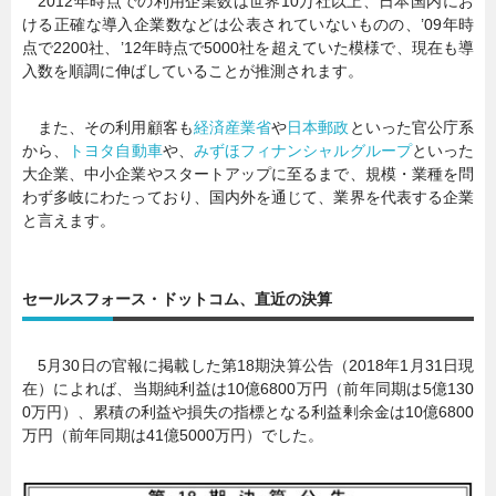
2012年時点での利用企業数は世界10万社以上、日本国内にお
ける正確な導入企業数などは公表されていないものの、’09年時
点で2200社、’12年時点で5000社を超えていた模様で、現在も導
入数を順調に伸ばしていることが推測されます。
また、その利用顧客も
経済産業省
や
日本郵政
といった官公庁系
から、
トヨタ自動車
や、
みずほフィナンシャルグループ
といった
大企業、中小企業やスタートアップに至るまで、規模・業種を問
わず多岐にわたっており、国内外を通じて、業界を代表する企業
と言えます。
セールスフォース・ドットコム、直近の決算
5月30日の官報に掲載した第18期決算公告（2018年1月31日現
在）によれば、当期純利益は10億6800万円（前年同期は5億130
0万円）、累積の利益や損失の指標となる利益剰余金は10億6800
万円（前年同期は41億5000万円）でした。