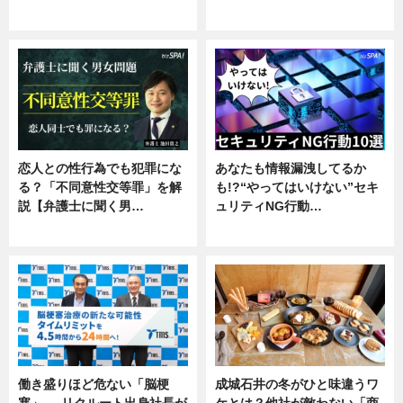
企業インタビュー
恋人との性行為でも犯罪にな
あなたも情報漏洩してるか
る？「不同意性交等罪」を解
も!?“やってはいけない”セキ
説【弁護士に聞く男…
ュリティNG行動…
専門家インタビュー
専門家インタビュー
働き盛りほど危ない「脳梗
成城石井の冬がひと味違うワ