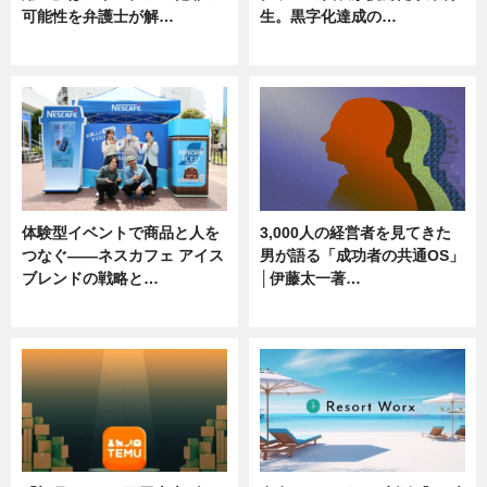
可能性を弁護士が解…
生。黒字化達成の…
ニュース, 専門家インタビュー
ニュース
体験型イベントで商品と人を
3,000人の経営者を見てきた
つなぐ――ネスカフェ アイス
男が語る「成功者の共通OS」
ブレンドの戦略と…
│伊藤太一著…
ニュース
ニュース