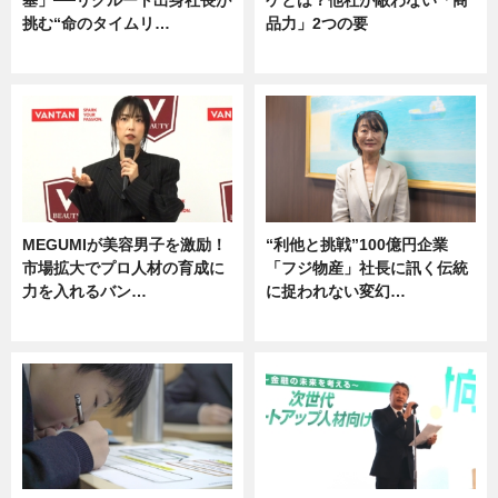
塞」──リクルート出身社長が
ケとは？他社が敵わない「商
挑む“命のタイムリ…
品力」2つの要
企業インタビュー
グルメ
MEGUMIが美容男子を激励！
“利他と挑戦”100億円企業
市場拡大でプロ人材の育成に
「フジ物産」社長に訊く伝統
力を入れるバン…
に捉われない変幻…
企業インタビュー
ニュース