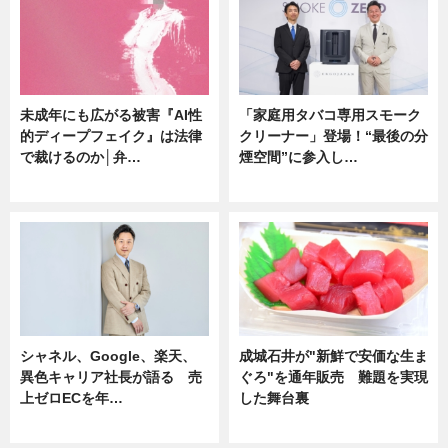
未成年にも広がる被害『AI性
「家庭用タバコ専用スモーク
的ディープフェイク』は法律
クリーナー」登場！“最後の分
で裁けるのか│弁…
煙空間”に参入し…
ニュース
ニュース
シャネル、Google、楽天、
成城石井が"新鮮で安価な生ま
異色キャリア社長が語る 売
ぐろ"を通年販売 難題を実現
上ゼロECを年…
した舞台裏
ニュース
ニュース