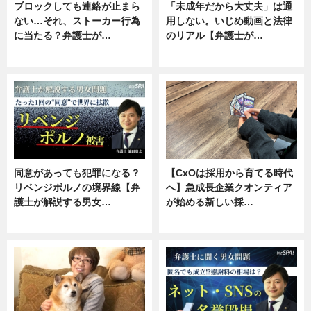
ブロックしても連絡が止まら
「未成年だから大丈夫」は通
ない…それ、ストーカー行為
用しない。いじめ動画と法律
に当たる？弁護士が…
のリアル【弁護士が…
ニュース, 専門家インタビュー
ニュース, 専門家インタビュー
同意があっても犯罪になる？
【CxOは採用から育てる時代
リベンジポルノの境界線【弁
へ】急成長企業クオンティア
護士が解説する男女…
が始める新しい採…
専門家インタビュー
ニュース