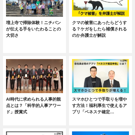
増上寺で掃除体験！ニチバン
クマの被害にあったらどうす
が伝える手をいたわることの
る？ケガをしたら補償される
大切さ
のか弁護士が解説
ニュース, 企業インタビュー, 暮ら
専門家インタビュー
し
AI時代に求められる人事的観
スマホひとつで手取りを増や
点とは？「科学的人事アワー
す方法！福利厚生で使えるア
ド」授賞式
プリ「ベネステ確定…
ニュース
企業インタビュー