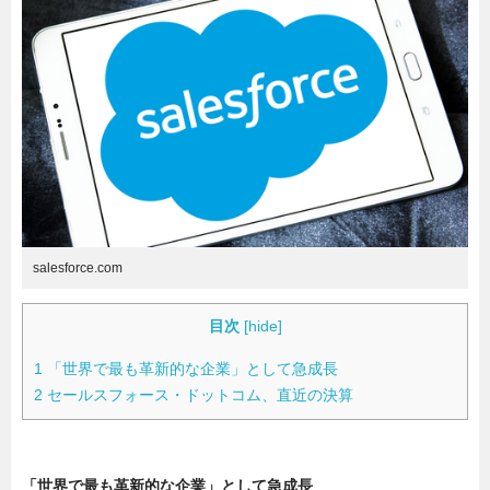
暮らし
エンタメ
連載一覧
salesforce.com
目次
[
hide
]
1
「世界で最も革新的な企業」として急成長
2
セールスフォース・ドットコム、直近の決算
「世界で最も革新的な企業」として急成長