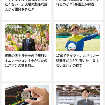
たくない…」現場の悲痛な訴
れるのか？│弁護士が解説
えから開発されたア…
ニュース
ニュース
将来の薄毛具合をAIで無料シ
17歳でドイツへ。元サッカー
ミュレーション！手がけたの
指導者がたどり着いた「負け
は洋ランの世界的…
ない設計」の哲学
ニュース
ニュース
sponsored by 河野メリクロン