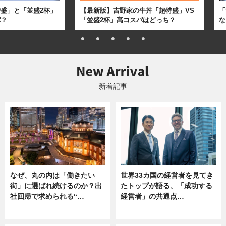
盛」と「並盛2杯」
【最新版】吉野家の牛丼「超特盛」VS
「
パ？
「並盛2杯」高コスパはどっち？
な
新着記事
なぜ、丸の内は「働きたい
世界33カ国の経営者を見てき
街」に選ばれ続けるのか？出
たトップが語る、「成功する
社回帰で求められる“…
経営者」の共通点…
ニュース
ニュース