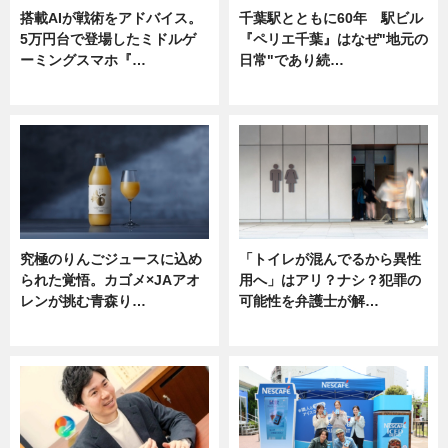
搭載AIが戦術をアドバイス。
千葉駅とともに60年 駅ビル
5万円台で登場したミドルゲ
『ペリエ千葉』はなぜ"地元の
ーミングスマホ『…
日常"であり続…
ニュース
ニュース
究極のりんごジュースに込め
「トイレが混んでるから異性
られた覚悟。カゴメ×JAアオ
用へ」はアリ？ナシ？犯罪の
レンが挑む青森り…
可能性を弁護士が解…
ニュース
ニュース, 専門家インタビュー