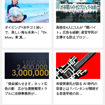
ダイビング×水中ゴミ拾い
高校生4人に1人が『闇バイ
で、美しい海を未来へ│『Dr.
ト』広告を経験│産官学民が
blue』東 真…
主導する防止プロジ…
ニュース
ニュース
「借金減らせます」ネット広
布袋寅泰氏が語る AI 時代の
告の影 広がる債務整理トラ
音楽とは？バンタンが開校す
ブルに法律事務所が…
る音楽学校の目…
ニュース
ニュース