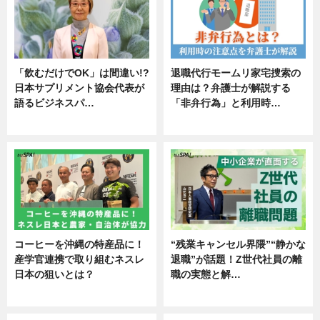
「飲むだけでOK」は間違い!?
退職代行モームリ家宅捜索の
日本サプリメント協会代表が
理由は？弁護士が解説する
語るビジネスパ…
「非弁行為」と利用時…
ニュース
専門家インタビュー
コーヒーを沖縄の特産品に！
“残業キャンセル界隈”“静かな
産学官連携で取り組むネスレ
退職”が話題！Z世代社員の離
日本の狙いとは？
職の実態と解…
企業インタビュー
企業インタビュー