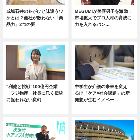
成城石井の冬がひと味違うワ
MEGUMIが美容男子を激励！
ケとは？他社が敵わない「商
市場拡大でプロ人材の育成に
品力」2つの要
力を入れるバン…
グルメ
企業インタビュー
“利他と挑戦”100億円企業
中学生が介護の未来を変え
「フジ物産」社長に訊く伝統
る!?「ケア×社会課題」の新
に捉われない変幻…
発想が生むイノベー…
ニュース
ニュース