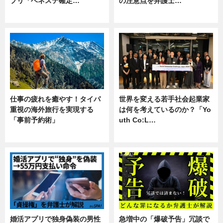
プリ「ベネステ確定…
の注意点を弁護士…
企業インタビュー
専門家インタビュー
仕事の疲れを癒やす！タイパ
世界を変える若手社会起業家
重視の海外旅行を実現する
は何を考えているのか？「Yo
「事前予約術」
uth Co:L…
暮らし
スキル
婚活アプリで独身偽装の男性
急増中の「爆破予告」冗談で