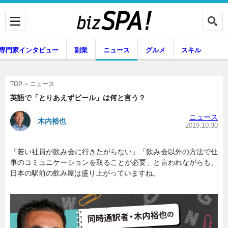
専門家インタビュー
副業
ニュース
グルメ
スキル
ニュース
TOP
英語で「とりあえずビール」は何と言う？
ニュース
木内裕也
企業インタビュー
専門家インタビュー
2019.10.30
「若い社員が飲み会に行きたがらない」「飲み会以外の方法で仕
事のコミュニケーションを取ることが必要」と言われながらも、
副業
ニュース
日本の駅前の飲み屋は盛り上がっていますね。
グルメ
スキル