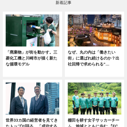
新着記事
「廃棄物」が街を動かす。三
なぜ、丸の内は「働きたい
菱化工機と川崎市が描く新た
街」に選ばれ続けるのか？出
な循環モデル
社回帰で求められる“…
ニュース
ニュース
世界33カ国の経営者を見てき
棚田を耕す女子サッカーチー
たトップが語る、「成功する
ム。地域とともに歩む 『FC