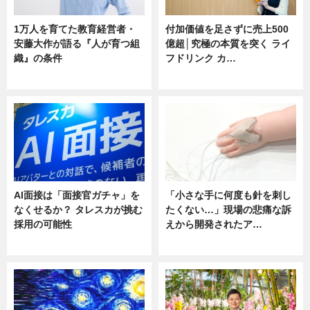
1万人を育てた教育経営者・
付加価値を足さずに売上500
安藤大作が語る『人が育つ組
億超│究極の本質を突く ライ
織』の条件
フドリンク カ…
ニュース
ニュース
AI面接は「面接官ガチャ」を
「小さな手に何度も針を刺し
なくせるか？ タレスカが挑む
たくない…」現場の悲痛な訴
採用の可能性
えから開発されたア…
ニュース
ニュース