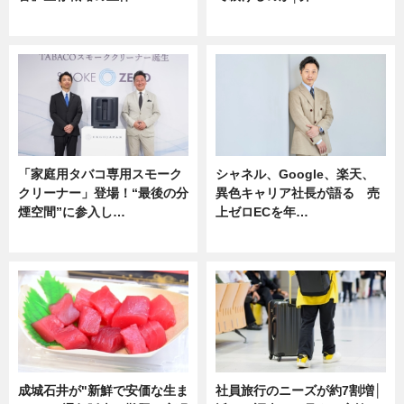
企業インタビュー
ニュース
「家庭用タバコ専用スモーク
シャネル、Google、楽天、
クリーナー」登場！“最後の分
異色キャリア社長が語る 売
煙空間”に参入し…
上ゼロECを年…
ニュース
ニュース
成城石井が"新鮮で安価な生ま
社員旅行のニーズが約7割増│