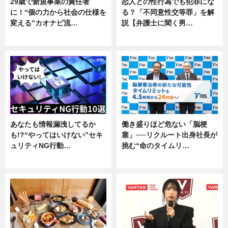
29歳で新規事業の責任者
恋人との性行為でも犯罪にな
に！“個の力から社会の仕様を
る？「不同意性交等罪」を解
変える”カオナビ流…
説【弁護士に聞く男…
企業インタビュー
専門家インタビュー
あなたも情報漏洩してるか
働き盛りほど危ない「脳梗
も!?“やってはいけない”セキ
塞」──リクルート出身社長が
ュリティNG行動…
挑む“命のタイムリ…
専門家インタビュー
企業インタビュー