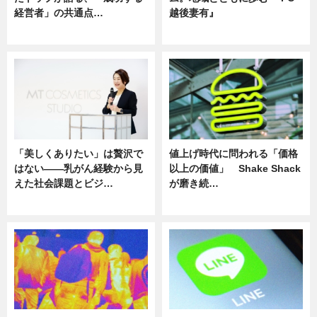
経営者」の共通点…
越後妻有』
ニュース
ニュース
「美しくありたい」は贅沢で
値上げ時代に問われる「価格
はない――乳がん経験から見
以上の価値」 Shake Shack
えた社会課題とビジ…
が磨き続…
ニュース
ニュース