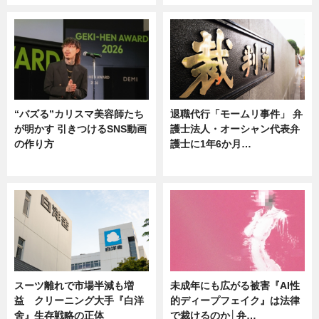
“バズる”カリスマ美容師たち
退職代行「モームリ事件」 弁
が明かす 引きつけるSNS動画
護士法人・オーシャン代表弁
の作り方
護士に1年6か月…
ニュース
ニュース
スーツ離れで市場半減も増
未成年にも広がる被害『AI性
益 クリーニング大手『白洋
的ディープフェイク』は法律
舍』生存戦略の正体
で裁けるのか│弁…