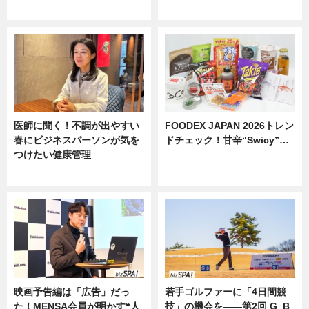
ニュース
医師に聞く！不調が出やすい
FOODEX JAPAN 2026トレン
春にビジネスパーソンが気を
ドチェック！甘辛“Swicy”…
つけたい健康管理
ニュース
ニュース
映画予告編は「広告」だっ
若手ゴルファーに「4日間競
た！MENSA会員が明かす“人
技」の機会を——第2回 G_B