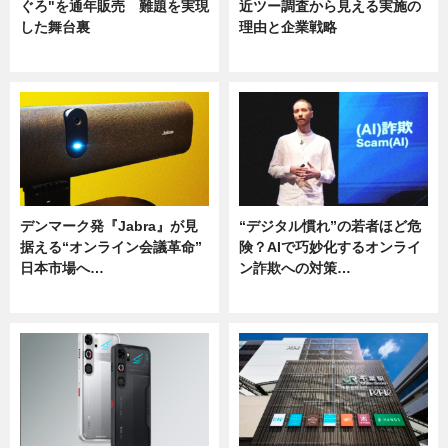
ぐろ"を通年販売 難題を実現
近ツー調査から見える実施の
した舞台裏
理由と企業戦略
ニュース
ニュース
デンマーク発『Jabra』が見
“デジタル慣れ”の若者ほど危
据える“オンライン会議革命”
険？AIで巧妙化するオンライ
日本市場へ…
ン詐欺への対策…
ニュース
ニュース