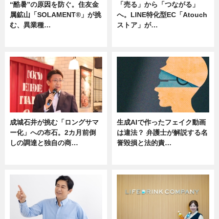
“酷暑”の原因を防ぐ。住友金
「売る」から「つながる」
属鉱山「SOLAMENT®」が挑
へ。LINE特化型EC「Atouch
む、異業種…
ストア」が…
ニュース
ニュース
成城石井が挑む「ロングサマ
生成AIで作ったフェイク動画
ー化」への布石。2カ月前倒
は違法？ 弁護士が解説する名
しの調達と独自の商…
誉毀損と法的責…
ニュース
ニュース