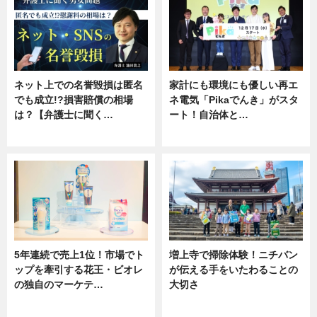
ネット上での名誉毀損は匿名
家計にも環境にも優しい再エ
でも成立!?損害賠償の相場
ネ電気「Pikaでんき」がスタ
は？【弁護士に聞く…
ート！自治体と…
専門家インタビュー
ニュース
5年連続で売上1位！市場でト
増上寺で掃除体験！ニチバン
ップを牽引する花王・ビオレ
が伝える手をいたわることの
の独自のマーケテ…
大切さ
ニュース, 暮らし
ニュース, 企業インタビュー, 暮ら
し