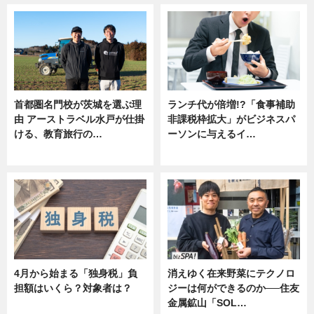
首都圏名門校が茨城を選ぶ理
ランチ代が倍増!?「食事補助
由 アーストラベル水戸が仕掛
非課税枠拡大」がビジネスパ
ける、教育旅行の…
ーソンに与えるイ…
ニュース
ニュース
4月から始まる「独身税」負
消えゆく在来野菜にテクノロ
担額はいくら？対象者は？
ジーは何ができるのか──住友
金属鉱山「SOL…
ニュース