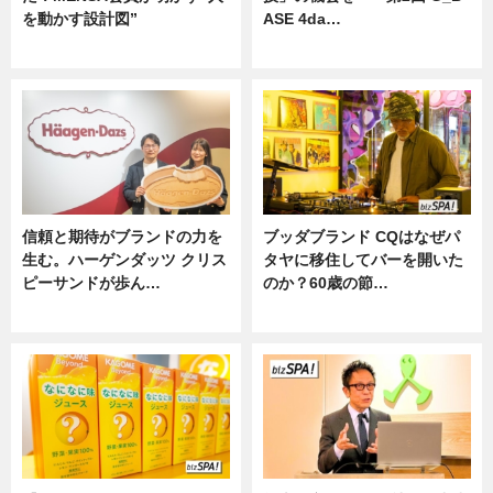
を動かす設計図”
ASE 4da…
ニュース
ニュース
信頼と期待がブランドの力を
ブッダブランド CQはなぜパ
生む。ハーゲンダッツ クリス
タヤに移住してバーを開いた
ピーサンドが歩ん…
のか？60歳の節…
ニュース
ニュース