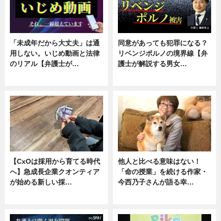
「未成年だから大丈夫」は通
同意があっても犯罪になる？
用しない。いじめ動画と法律
リベンジポルノの境界線【弁
のリアル【弁護士が…
護士が解説する男女…
ニュース, 専門家インタビュー
専門家インタビュー
【CxOは採用から育てる時代
他人と比べる意味はない！
へ】急成長企業クオンティア
「命の授業」を続ける作家・
が始める新しい採…
今西乃子さんが語る幸…
ニュース
専門家インタビュー