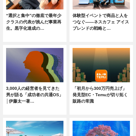
“選択と集中”の徹底で最年少
体験型イベントで商品と人を
クラスの代表が挑んだ事業再
つなぐ――ネスカフェ アイス
生。黒字化達成の…
ブレンドの戦略と…
ニュース
ニュース
3,000人の経営者を見てきた
「初月から300万円売上げ」
男が語る「成功者の共通OS」
発見型EC・Temuが切り拓く
│伊藤太一著…
販路の常識
ニュース
ニュース