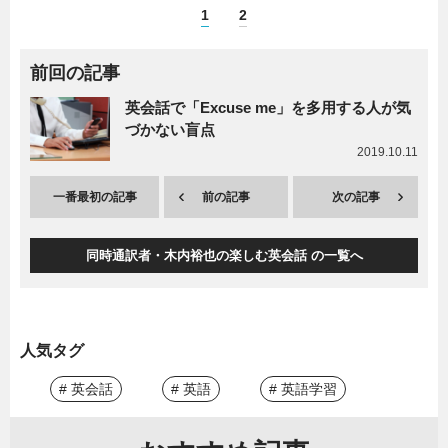
1
2
前回の記事
英会話で「Excuse me」を多用する人が気
づかない盲点
2019.10.11
一番最初の記事
前の記事
次の記事
同時通訳者・木内裕也の楽しむ英会話 の一覧へ
人気タグ
# 英会話
# 英語
# 英語学習