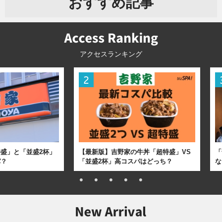
おすすめ記事
アクセスランキング
盛」と「並盛2杯」
【最新版】吉野家の牛丼「超特盛」VS
「
パ？
「並盛2杯」高コスパはどっち？
な