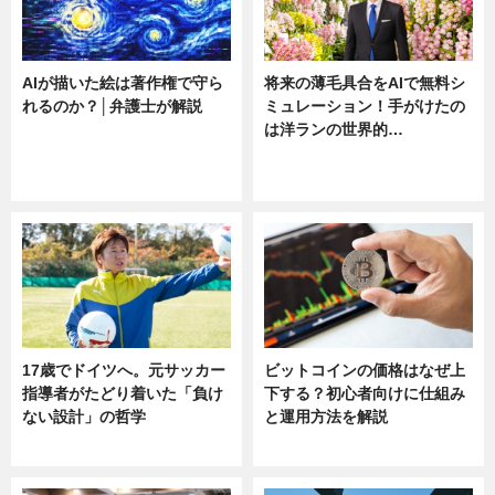
AIが描いた絵は著作権で守ら
将来の薄毛具合をAIで無料シ
れるのか？│弁護士が解説
ミュレーション！手がけたの
は洋ランの世界的…
ニュース
ニュース
sponsored by 河野メリクロン
17歳でドイツへ。元サッカー
ビットコインの価格はなぜ上
指導者がたどり着いた「負け
下する？初心者向けに仕組み
ない設計」の哲学
と運用方法を解説
ニュース
ニュース