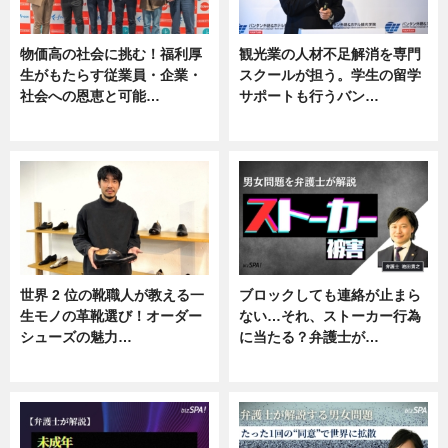
物価高の社会に挑む！福利厚
観光業の人材不足解消を専門
生がもたらす従業員・企業・
スクールが担う。学生の留学
社会への恩恵と可能…
サポートも行うバン…
ニュース
ニュース, 企業インタビュー
世界 2 位の靴職人が教える一
ブロックしても連絡が止まら
生モノの革靴選び！オーダー
ない…それ、ストーカー行為
シューズの魅力…
に当たる？弁護士が…
ニュース, 専門家インタビュー
ニュース, 専門家インタビュー