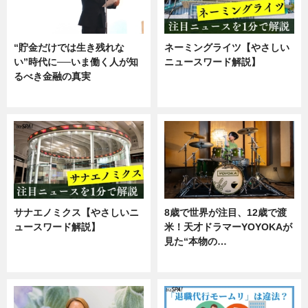
“貯金だけでは生き残れな
ネーミングライツ【やさしい
い”時代に──いま働く人が知
ニュースワード解説】
るべき金融の真実
ニュース
企業インタビュー
サナエノミクス【やさしいニ
8歳で世界が注目、12歳で渡
ュースワード解説】
米！天才ドラマーYOYOKAが
見た“本物の…
ニュース
エンタメ