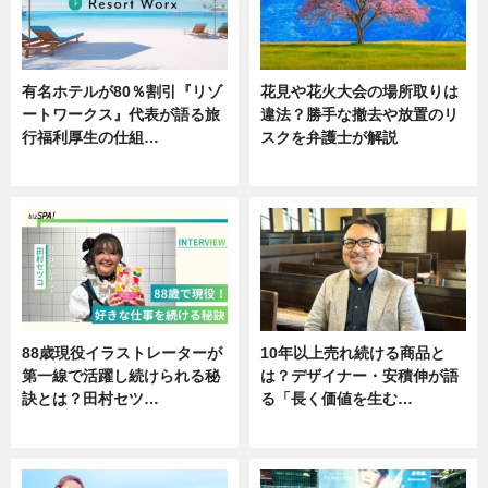
有名ホテルが80％割引『リゾ
花見や花火大会の場所取りは
ートワークス』代表が語る旅
違法？勝手な撤去や放置のリ
行福利厚生の仕組…
スクを弁護士が解説
ニュース
ニュース
88歳現役イラストレーターが
10年以上売れ続ける商品と
第一線で活躍し続けられる秘
は？デザイナー・安積伸が語
訣とは？田村セツ…
る「長く価値を生む…
専門家インタビュー
ニュース