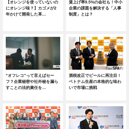
【オレンジを使っていないの
賃上げ率9.5%の会社も！中小
にオレンジ味？】カゴメが2
企業の課題を解決する「人事
年かけて開発した革…
制度」とは？
グルメ, ニュース, 企業インタビュ
ニュース
ー
“オフレコ”って言えばセー
酒税改正でビールに再注目！
フ？企業秘密や社外秘を漏ら
ベトナム生産の本格的な味わ
すことの法的責任を…
いで市場に挑戦
ニュース, 専門家インタビュー
ニュース