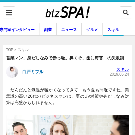
専門家インタビュー
副業
ニュース
グルメ
スキル
スキル
TOP
営業マン、身だしなみで赤っ恥。鼻くそ、歯に海苔…の失敗談
スキル
白戸ミフル
企業インタビュー
専門家インタビュー
2019.05.24
だんだんと気温が暖かくなってきて、もう夏も間近ですね。美
意識の高い20代のビジネスマンは、夏のUV対策や身だしなみ対
副業
ニュース
策は完璧かもしれません。
グルメ
スキル