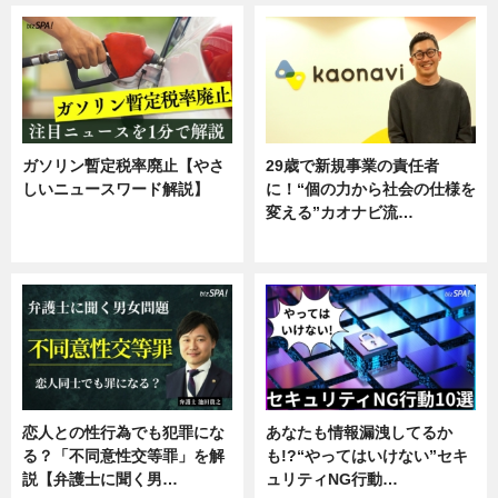
ガソリン暫定税率廃止【やさ
29歳で新規事業の責任者
しいニュースワード解説】
に！“個の力から社会の仕様を
変える”カオナビ流…
ニュース
企業インタビュー
恋人との性行為でも犯罪にな
あなたも情報漏洩してるか
る？「不同意性交等罪」を解
も!?“やってはいけない”セキ
説【弁護士に聞く男…
ュリティNG行動…