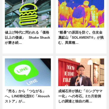
値上げ時代に問われる「価格
“酷暑”の原因を防ぐ。住友金
以上の価値」 Shake Shack
属鉱山「SOLAMENT®」が挑
が磨き続…
む、異業種…
ニュース
ニュース
「売る」から「つながる」
成城石井が挑む「ロングサマ
へ。LINE特化型EC「Atouch
ー化」への布石。2カ月前倒
ストア」が…
しの調達と独自の商…
ニュース
ニュース