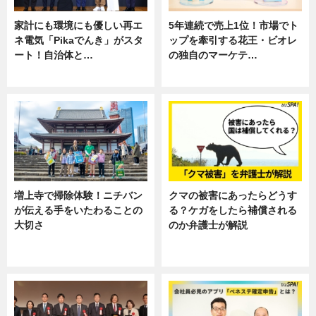
家計にも環境にも優しい再エ
5年連続で売上1位！市場でト
ネ電気「Pikaでんき」がスタ
ップを牽引する花王・ビオレ
ート！自治体と…
の独自のマーケテ…
ニュース
ニュース, 暮らし
増上寺で掃除体験！ニチバン
クマの被害にあったらどうす
が伝える手をいたわることの
る？ケガをしたら補償される
大切さ
のか弁護士が解説
ニュース, 企業インタビュー, 暮ら
専門家インタビュー
し