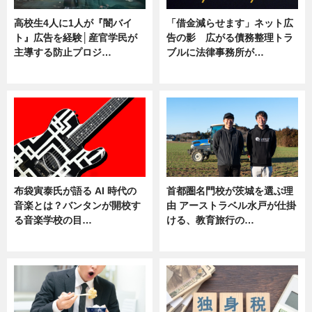
高校生4人に1人が『闇バイ
「借金減らせます」ネット広
ト』広告を経験│産官学民が
告の影 広がる債務整理トラ
主導する防止プロジ…
ブルに法律事務所が…
ニュース
ニュース
布袋寅泰氏が語る AI 時代の
首都圏名門校が茨城を選ぶ理
音楽とは？バンタンが開校す
由 アーストラベル水戸が仕掛
る音楽学校の目…
ける、教育旅行の…
ニュース
ニュース