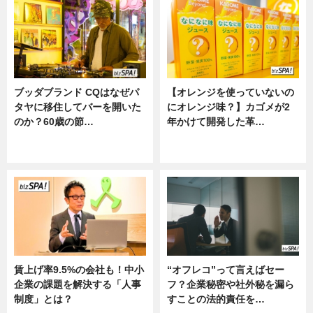
ブッダブランド CQはなぜパ
【オレンジを使っていないの
タヤに移住してバーを開いた
にオレンジ味？】カゴメが2
のか？60歳の節…
年かけて開発した革…
ニュース
グルメ, ニュース, 企業インタビュ
ー
賃上げ率9.5%の会社も！中小
“オフレコ”って言えばセー
企業の課題を解決する「人事
フ？企業秘密や社外秘を漏ら
制度」とは？
すことの法的責任を…