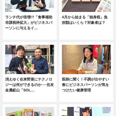
ランチ代が倍増!?「食事補助
4月から始まる「独身税」負
非課税枠拡大」がビジネスパ
担額はいくら？対象者は？
ーソンに与えるイ…
ニュース
ニュース
消えゆく在来野菜にテクノロ
医師に聞く！不調が出やすい
ジーは何ができるのか──住友
春にビジネスパーソンが気を
金属鉱山「SOL…
つけたい健康管理
ニュース
ニュース