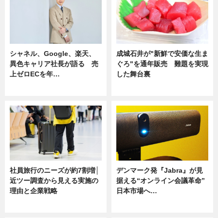
シャネル、Google、楽天、
成城石井が"新鮮で安価な生ま
異色キャリア社長が語る 売
ぐろ"を通年販売 難題を実現
上ゼロECを年…
した舞台裏
ニュース
ニュース
社員旅行のニーズが約7割増│
デンマーク発『Jabra』が見
近ツー調査から見える実施の
据える“オンライン会議革命”
理由と企業戦略
日本市場へ…
ニュース
ニュース