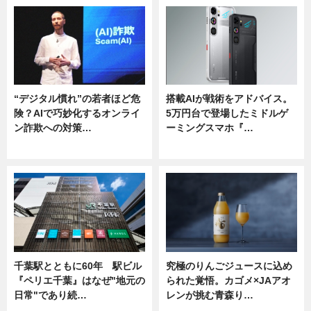
“デジタル慣れ”の若者ほど危
搭載AIが戦術をアドバイス。
険？AIで巧妙化するオンライ
5万円台で登場したミドルゲ
ン詐欺への対策…
ーミングスマホ『…
ニュース
ニュース
千葉駅とともに60年 駅ビル
究極のりんごジュースに込め
『ペリエ千葉』はなぜ"地元の
られた覚悟。カゴメ×JAアオ
日常"であり続…
レンが挑む青森り…