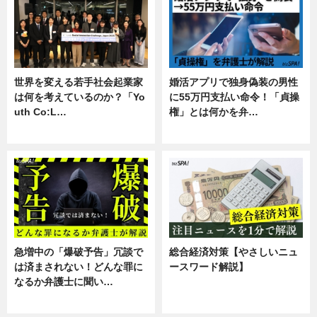
世界を変える若手社会起業家
婚活アプリで独身偽装の男性
は何を考えているのか？「Yo
に55万円支払い命令！「貞操
uth Co:L…
権」とは何かを弁…
スキル
専門家インタビュー
急増中の「爆破予告」冗談で
総合経済対策【やさしいニュ
は済まされない！どんな罪に
ースワード解説】
なるか弁護士に聞い…
ニュース
専門家インタビュー