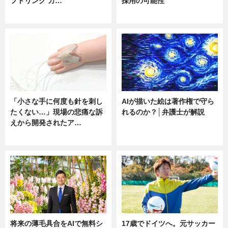
フドリンク カ…
採用の可能性
ニュース
ニュース
「小さな手に何度も針を刺し
AIが描いた絵は著作権で守ら
たくない…」現場の悲痛な訴
れるのか？│弁護士が解説
えから開発されたア…
ニュース
ニュース
将来の薄毛具合をAIで無料シ
17歳でドイツへ。元サッカー