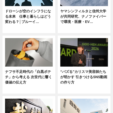
ドローンが空のインフラにな
ヤマシンフィルタと信州大学
る未来 仕事と暮らしはどう
が共同研究、ナノファイバー
変わる？│ブルーイ…
で環境・医療・EV…
ニュース
ニュース
ナフサ不足時代の「白黒ポテ
“バズる”カリスマ美容師たち
チ」から考える 次世代に響く
が明かす 引きつけるSNS動画
価値の伝え方
の作り方
ニュース
ニュース