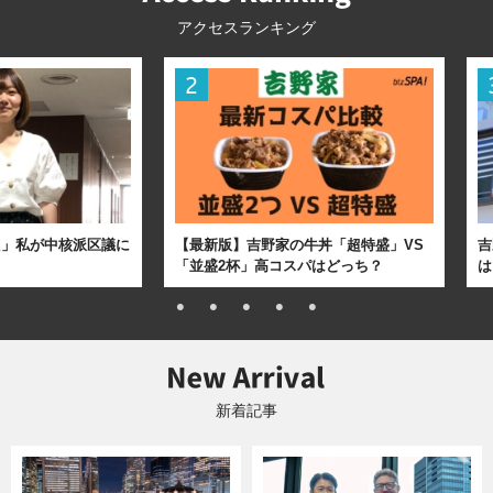
アクセスランキング
た」私が中核派区議に
【最新版】吉野家の牛丼「超特盛」VS
吉
「並盛2杯」高コスパはどっち？
は
新着記事