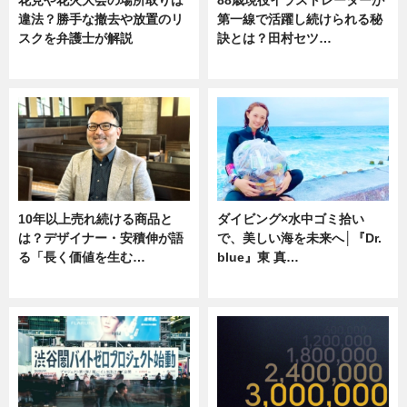
花見や花火大会の場所取りは
88歳現役イラストレーターが
違法？勝手な撤去や放置のリ
第一線で活躍し続けられる秘
スクを弁護士が解説
訣とは？田村セツ…
ニュース
専門家インタビュー
10年以上売れ続ける商品と
ダイビング×水中ゴミ拾い
は？デザイナー・安積伸が語
で、美しい海を未来へ│『Dr.
る「長く価値を生む…
blue』東 真…
ニュース
ニュース