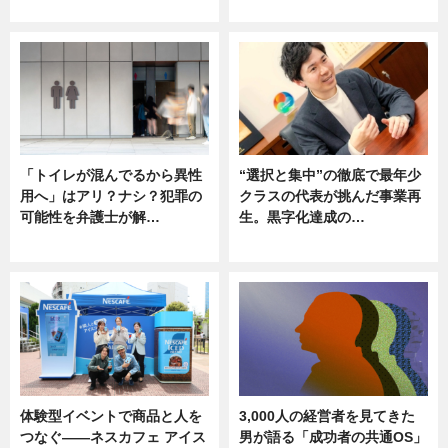
ニュース
ニュース
「トイレが混んでるから異性
“選択と集中”の徹底で最年少
用へ」はアリ？ナシ？犯罪の
クラスの代表が挑んだ事業再
可能性を弁護士が解…
生。黒字化達成の…
ニュース, 専門家インタビュー
ニュース
体験型イベントで商品と人を
3,000人の経営者を見てきた
つなぐ――ネスカフェ アイス
男が語る「成功者の共通OS」