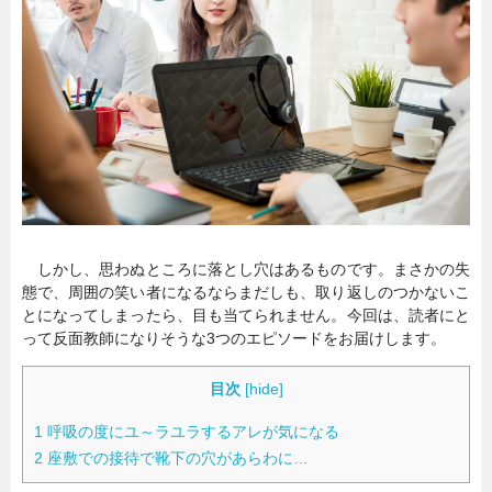
暮らし
エンタメ
連載一覧
しかし、思わぬところに落とし穴はあるものです。まさかの失
態で、周囲の笑い者になるならまだしも、取り返しのつかないこ
とになってしまったら、目も当てられません。今回は、読者にと
って反面教師になりそうな3つのエピソードをお届けします。
目次
[
hide
]
1
呼吸の度にユ～ラユラするアレが気になる
2
座敷での接待で靴下の穴があらわに…