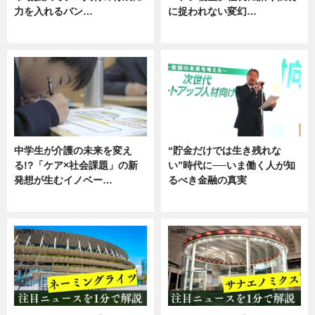
力を入れるバン…
に捉われない変幻…
企業インタビュー
ニュース
中学生が介護の未来を変え
“貯金だけでは生き残れな
る!?「ケア×社会課題」の新
い”時代に──いま働く人が知
発想が生むイノベー…
るべき金融の真実
ニュース
企業インタビュー