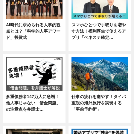
AI時代に求められる人事的観
スマホひとつで手取りを増や
点とは？「科学的人事アワー
す方法！福利厚生で使えるア
ド」授賞式
プリ「ベネステ確定…
ニュース
企業インタビュー
多重債務者147万人に急増！
仕事の疲れを癒やす！タイパ
他人事じゃない「借金問題」
重視の海外旅行を実現する
の注意点を弁護士…
「事前予約術」
専門家インタビュー
暮らし