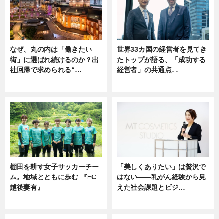
なぜ、丸の内は「働きたい
世界33カ国の経営者を見てき
街」に選ばれ続けるのか？出
たトップが語る、「成功する
社回帰で求められる“…
経営者」の共通点…
ニュース
ニュース
棚田を耕す女子サッカーチー
「美しくありたい」は贅沢で
ム。地域とともに歩む 『FC
はない――乳がん経験から見
越後妻有』
えた社会課題とビジ…
ニュース
ニュース