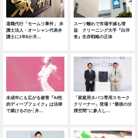
退職代行「モームリ事件」 弁
スーツ離れで市場半減も増
護士法人・オーシャン代表弁
益 クリーニング大手『白洋
護士に1年6か月…
舍』生存戦略の正体
ニュース
企業インタビュー
未成年にも広がる被害『AI性
「家庭用タバコ専用スモーク
的ディープフェイク』は法律
クリーナー」登場！“最後の分
で裁けるのか│弁…
煙空間”に参入し…
ニュース
ニュース