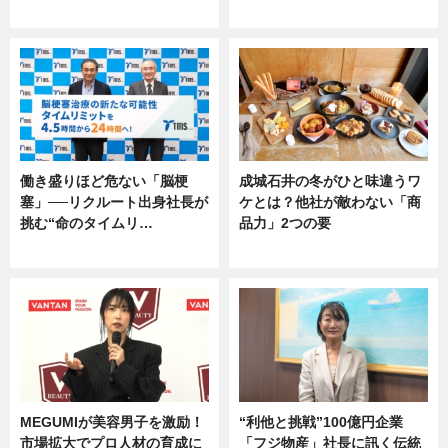
専門家インタビュー
専門家インタビュー
働き盛りほど危ない「脳梗
成城石井の冬がひと味違うワ
塞」──リクルート出身社長が
ケとは？他社が敵わない「商
挑む“命のタイムリ…
品力」2つの要
企業インタビュー
グルメ
MEGUMIが美容男子を激励！
“利他と挑戦”100億円企業
市場拡大でプロ人材の育成に
「フジ物産」社長に訊く伝統