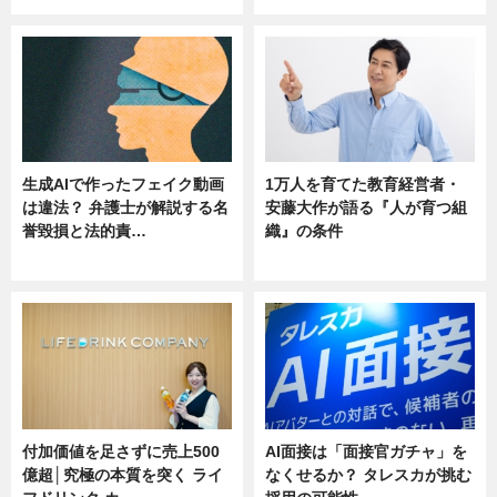
生成AIで作ったフェイク動画
1万人を育てた教育経営者・
は違法？ 弁護士が解説する名
安藤大作が語る『人が育つ組
誉毀損と法的責…
織』の条件
ニュース
ニュース
付加価値を足さずに売上500
AI面接は「面接官ガチャ」を
億超│究極の本質を突く ライ
なくせるか？ タレスカが挑む