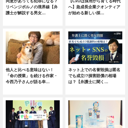
同意があっても犯罪になる？
【CxOは採用から育てる時代
リベンジポルノの境界線【弁
へ】急成長企業クオンティア
護士が解説する男女…
が始める新しい採…
専門家インタビュー
ニュース
他人と比べる意味はない！
ネット上での名誉毀損は匿名
「命の授業」を続ける作家・
でも成立!?損害賠償の相場
今西乃子さんが語る幸…
は？【弁護士に聞く…
専門家インタビュー
専門家インタビュー