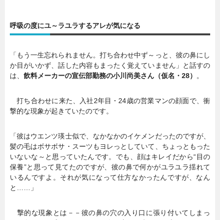
呼吸の度にユ～ラユラするアレが気になる
「もう一生忘れられません。打ち合わせ中ず～っと、彼の鼻にし
か目がいかず、話した内容もまったく覚えていません」と話すの
は、
飲料メーカーの宣伝部勤務の小川尚美さん（仮名・28）
。
打ち合わせに来た、入社2年目・24歳の営業マンの顔面で、衝
撃的な現象が起きていたのです。
「彼はウエンツ瑛士似で、なかなかのイケメンだったのですが、
髪の毛はボサボサ・スーツもヨレっとしていて、ちょっともった
いないな～と思っていたんです。でも、顔はキレイだから“目の
保養”と思って見てたのですが、彼の鼻で何かがユラユラ揺れて
いるんですよ。それが気になって仕方なかったんですが、なん
と……」
撃的な現象とは－－彼の鼻の穴の入り口に張り付いてしまっ