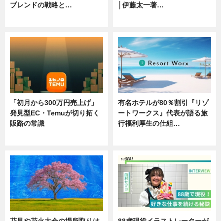
ブレンドの戦略と…
│伊藤太一著…
ニュース
ニュース
「初月から300万円売上げ」
有名ホテルが80％割引『リゾ
発見型EC・Temuが切り拓く
ートワークス』代表が語る旅
販路の常識
行福利厚生の仕組…
ニュース
ニュース