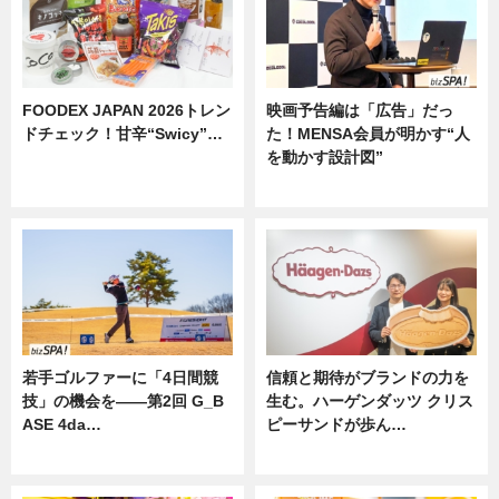
FOODEX JAPAN 2026トレン
映画予告編は「広告」だっ
ドチェック！甘辛“Swicy”…
た！MENSA会員が明かす“人
を動かす設計図”
ニュース
ニュース
若手ゴルファーに「4日間競
信頼と期待がブランドの力を
技」の機会を——第2回 G_B
生む。ハーゲンダッツ クリス
ASE 4da…
ピーサンドが歩ん…
ニュース
ニュース