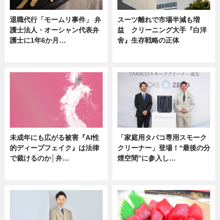
退職代行「モームリ事件」 弁
スーツ離れで市場半減も増
護士法人・オーシャン代表弁
益 クリーニング大手『白洋
護士に1年6か月…
舍』生存戦略の正体
ニュース
企業インタビュー
未成年にも広がる被害『AI性
「家庭用タバコ専用スモーク
的ディープフェイク』は法律
クリーナー」登場！“最後の分
で裁けるのか│弁…
煙空間”に参入し…
ニュース
ニュース