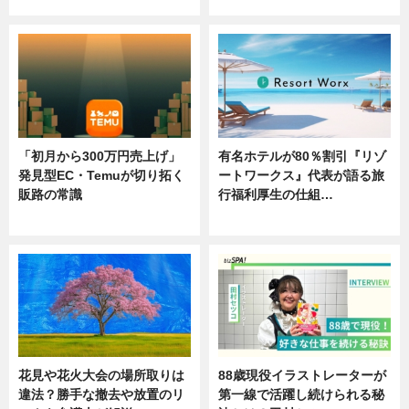
ニュース
ニュース
「初月から300万円売上げ」
有名ホテルが80％割引『リゾ
発見型EC・Temuが切り拓く
ートワークス』代表が語る旅
販路の常識
行福利厚生の仕組…
ニュース
ニュース
花見や花火大会の場所取りは
88歳現役イラストレーターが
違法？勝手な撤去や放置のリ
第一線で活躍し続けられる秘