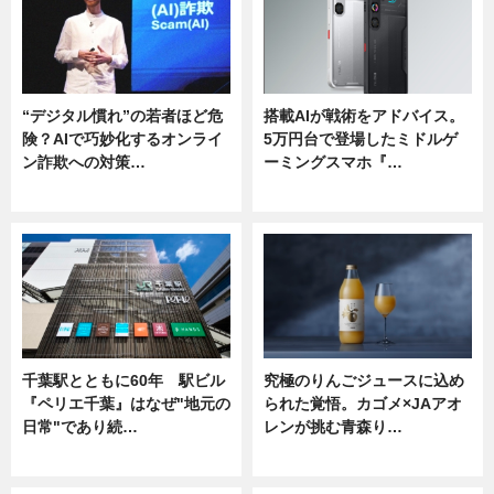
“デジタル慣れ”の若者ほど危
搭載AIが戦術をアドバイス。
険？AIで巧妙化するオンライ
5万円台で登場したミドルゲ
ン詐欺への対策…
ーミングスマホ『…
ニュース
ニュース
千葉駅とともに60年 駅ビル
究極のりんごジュースに込め
『ペリエ千葉』はなぜ"地元の
られた覚悟。カゴメ×JAアオ
日常"であり続…
レンが挑む青森り…
ニュース
ニュース