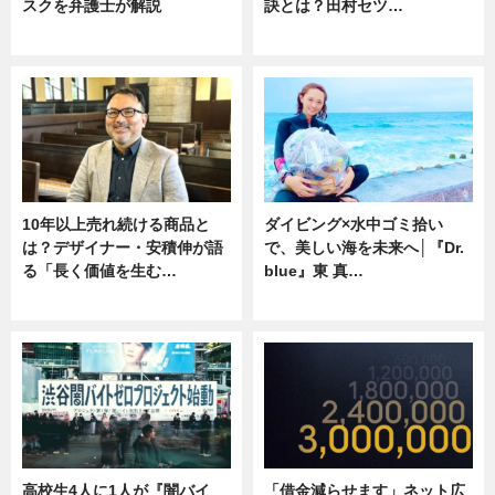
スクを弁護士が解説
訣とは？田村セツ…
ニュース
専門家インタビュー
10年以上売れ続ける商品と
ダイビング×水中ゴミ拾い
は？デザイナー・安積伸が語
で、美しい海を未来へ│『Dr.
る「長く価値を生む…
blue』東 真…
ニュース
ニュース
高校生4人に1人が『闇バイ
「借金減らせます」ネット広