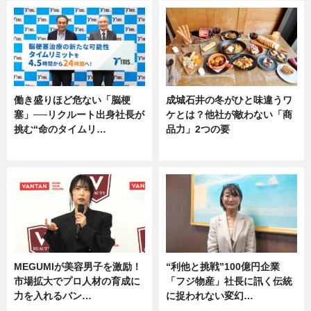
働き盛りほど危ない「脳梗
成城石井の冬がひと味違うワ
塞」──リクルート出身社長が
ケとは？他社が敵わない「商
挑む“命のタイムリ…
品力」2つの要
企業インタビュー
グルメ
MEGUMIが美容男子を激励！
“利他と挑戦”100億円企業
市場拡大でプロ人材の育成に
「フジ物産」社長に訊く伝統
力を入れるバン…
に捉われない変幻…