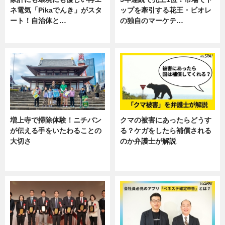
ネ電気「Pikaでんき」がスタ
ップを牽引する花王・ビオレ
ート！自治体と…
の独自のマーケテ…
ニュース
ニュース, 暮らし
増上寺で掃除体験！ニチバン
クマの被害にあったらどうす
が伝える手をいたわることの
る？ケガをしたら補償される
大切さ
のか弁護士が解説
ニュース, 企業インタビュー, 暮ら
専門家インタビュー
し