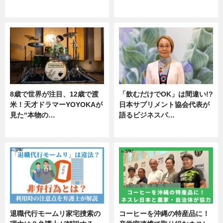
ニュース
ニュース
8歳で世界が注目、12歳で渡
「飲むだけでOK」は間違い!?
米！天才ドラマーYOYOKAが
日本サプリメント協会代表が
見た“本物の…
語るビジネスパ…
エンタメ
ニュース
退職代行モームリ家宅捜索の
コーヒーを沖縄の特産品に！