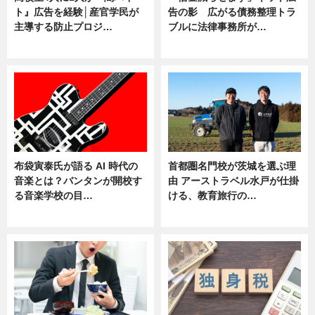
ト』広告を経験│産官学民が
告の影 広がる債務整理トラ
主導する防止プロジ…
ブルに法律事務所が…
ニュース
ニュース
布袋寅泰氏が語る AI 時代の
首都圏名門校が茨城を選ぶ理
音楽とは？バンタンが開校す
由 アーストラベル水戸が仕掛
る音楽学校の目…
ける、教育旅行の…
ニュース
ニュース