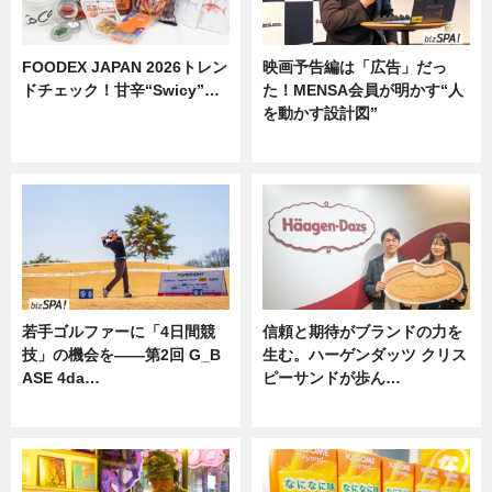
FOODEX JAPAN 2026トレン
映画予告編は「広告」だっ
ドチェック！甘辛“Swicy”…
た！MENSA会員が明かす“人
を動かす設計図”
ニュース
ニュース
若手ゴルファーに「4日間競
信頼と期待がブランドの力を
技」の機会を——第2回 G_B
生む。ハーゲンダッツ クリス
ASE 4da…
ピーサンドが歩ん…
ニュース
ニュース