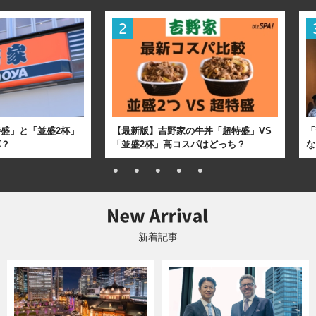
盛」と「並盛2杯」
【最新版】吉野家の牛丼「超特盛」VS
「
パ？
「並盛2杯」高コスパはどっち？
な
新着記事