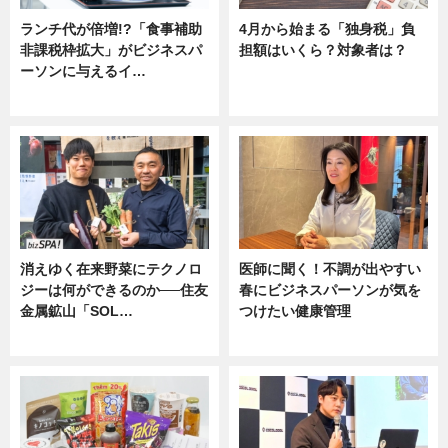
ランチ代が倍増!?「食事補助
4月から始まる「独身税」負
非課税枠拡大」がビジネスパ
担額はいくら？対象者は？
ーソンに与えるイ…
ニュース
ニュース
消えゆく在来野菜にテクノロ
医師に聞く！不調が出やすい
ジーは何ができるのか──住友
春にビジネスパーソンが気を
金属鉱山「SOL…
つけたい健康管理
ニュース
ニュース