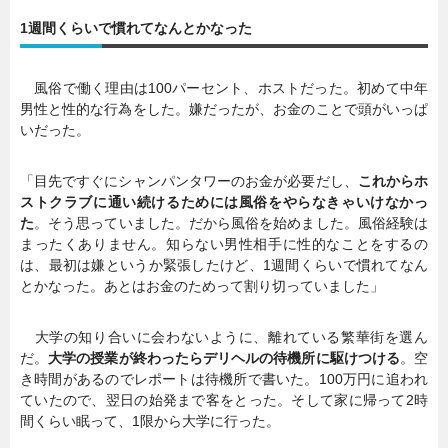
1週間くらいで慣れてなんとかなった
暮らし
エンタメ
風俗で働く理由は100パーセント、ホストだった。初めて中年
男性と性的な行為をした。嫌だったが、お金のことで頭がいっぱ
連載一覧
いだった。
「目先ですぐにシャンパンタワーのお金が必要だし、
これからホ
ストクラブに通い続けるためには風俗をやらなきゃいけなかっ
た
。そう思っていました。だから風俗を始めました。風俗経験は
まったくありません。知らない男性相手に性的なことをするの
は、最初は嫌というか緊張したけど、1週間くらいで慣れてなん
とかなった。あとはお金のためって割り切っていました」
大学の知り合いに会わないように、離れている繁華街を選ん
だ。
大学の授業が終わったらデリヘルの待機所に駆けつける
。空
き時間があるのでレポートは待機所で書いた。100万円に追われ
ていたので、翌日の始発まで客をとった。そして家に帰って2時
間くらい眠って、1限から大学に行った。