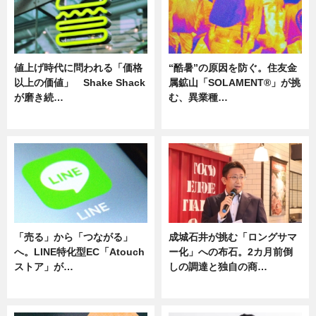
値上げ時代に問われる「価格
“酷暑”の原因を防ぐ。住友金
以上の価値」 Shake Shack
属鉱山「SOLAMENT®」が挑
が磨き続…
む、異業種…
ニュース
ニュース
「売る」から「つながる」
成城石井が挑む「ロングサマ
へ。LINE特化型EC「Atouch
ー化」への布石。2カ月前倒
ストア」が…
しの調達と独自の商…
ニュース
ニュース