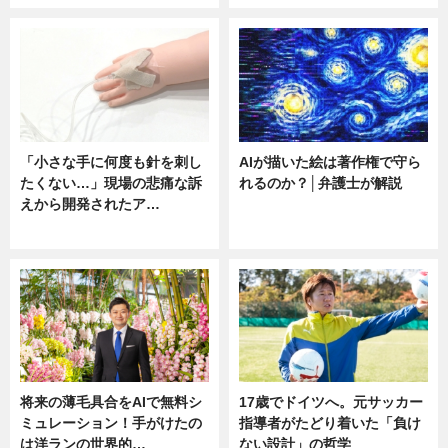
「小さな手に何度も針を刺し
AIが描いた絵は著作権で守ら
たくない…」現場の悲痛な訴
れるのか？│弁護士が解説
えから開発されたア…
ニュース
ニュース
将来の薄毛具合をAIで無料シ
17歳でドイツへ。元サッカー
ミュレーション！手がけたの
指導者がたどり着いた「負け
は洋ランの世界的…
ない設計」の哲学