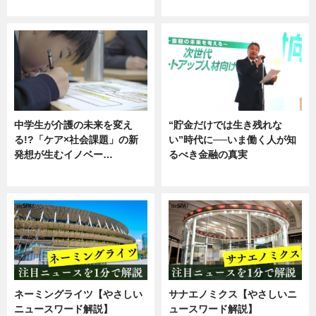
企業インタビュー
ニュース
中学生が介護の未来を変え
“貯金だけでは生き残れな
る!?「ケア×社会課題」の新
い”時代に──いま働く人が知
発想が生むイノベー…
るべき金融の真実
ニュース
企業インタビュー
ネーミングライツ【やさしい
サナエノミクス【やさしいニ
ニュースワード解説】
ュースワード解説】