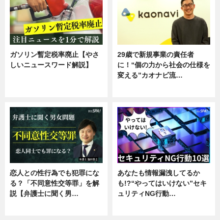
ガソリン暫定税率廃止【やさ
29歳で新規事業の責任者
しいニュースワード解説】
に！“個の力から社会の仕様を
変える”カオナビ流…
ニュース
企業インタビュー
恋人との性行為でも犯罪にな
あなたも情報漏洩してるか
る？「不同意性交等罪」を解
も!?“やってはいけない”セキ
説【弁護士に聞く男…
ュリティNG行動…
専門家インタビュー
専門家インタビュー