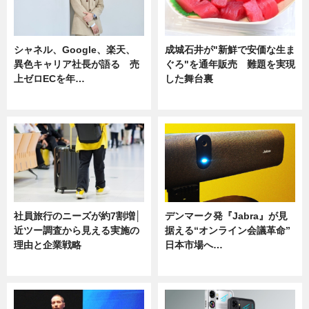
シャネル、Google、楽天、
成城石井が"新鮮で安価な生ま
異色キャリア社長が語る 売
ぐろ"を通年販売 難題を実現
上ゼロECを年…
した舞台裏
ニュース
ニュース
社員旅行のニーズが約7割増│
デンマーク発『Jabra』が見
近ツー調査から見える実施の
据える“オンライン会議革命”
理由と企業戦略
日本市場へ…
ニュース
ニュース