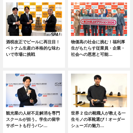
酒税改正でビールに再注目！
物価高の社会に挑む！福利厚
ベトナム生産の本格的な味わ
生がもたらす従業員・企業・
いで市場に挑戦
社会への恩恵と可能…
ニュース
ニュース
観光業の人材不足解消を専門
世界 2 位の靴職人が教える一
スクールが担う。学生の留学
生モノの革靴選び！オーダー
サポートも行うバン…
シューズの魅力…