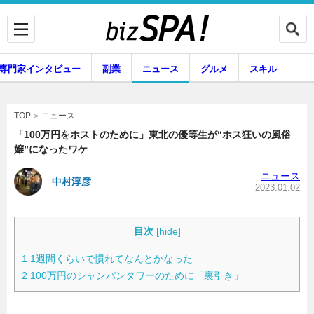
専門家インタビュー
副業
ニュース
グルメ
スキル
ニュース
TOP
「100万円をホストのために」東北の優等生が“ホス狂いの風俗
嬢”になったワケ
企業インタビュー
専門家インタビュー
ニュース
中村淳彦
2023.01.02
副業
ニュース
目次
[
hide
]
1
1週間くらいで慣れてなんとかなった
2
100万円のシャンパンタワーのために「裏引き」
グルメ
スキル