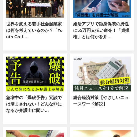
世界を変える若手社会起業家
婚活アプリで独身偽装の男性
は何を考えているのか？「Yo
に55万円支払い命令！「貞操
uth Co:L…
権」とは何かを弁…
スキル
専門家インタビュー
急増中の「爆破予告」冗談で
総合経済対策【やさしいニュ
は済まされない！どんな罪に
ースワード解説】
なるか弁護士に聞い…
ニュース
専門家インタビュー