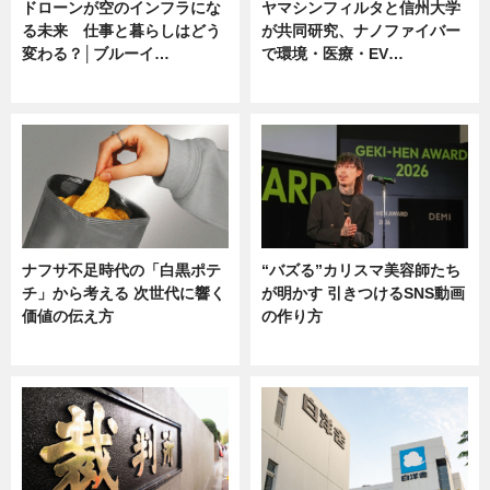
ドローンが空のインフラにな
ヤマシンフィルタと信州大学
る未来 仕事と暮らしはどう
が共同研究、ナノファイバー
変わる？│ブルーイ…
で環境・医療・EV…
ニュース
ニュース
ナフサ不足時代の「白黒ポテ
“バズる”カリスマ美容師たち
チ」から考える 次世代に響く
が明かす 引きつけるSNS動画
価値の伝え方
の作り方
ニュース
ニュース