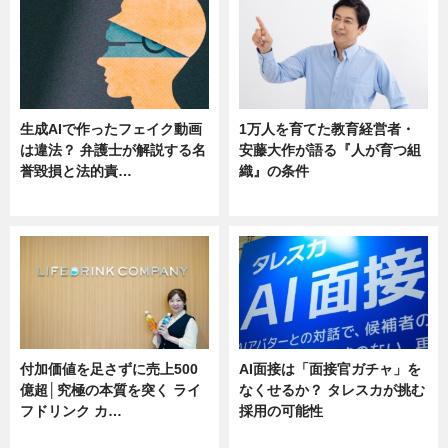
生成AIで作ったフェイク動画
1万人を育てた教育経営者・
は違法？ 弁護士が解説する名
安藤大作が語る『人が育つ組
誉毀損と法的責…
織』の条件
ニュース
ニュース
付加価値を足さずに売上500
AI面接は「面接官ガチャ」を
億超│究極の本質を突く ライ
なくせるか？ タレスカが挑む
フドリンク カ…
採用の可能性
ニュース
ニュース