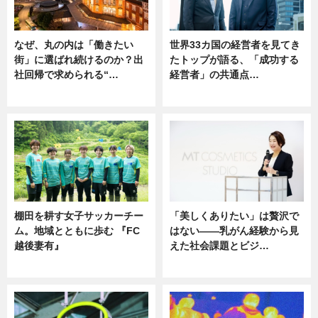
なぜ、丸の内は「働きたい
世界33カ国の経営者を見てき
街」に選ばれ続けるのか？出
たトップが語る、「成功する
社回帰で求められる“…
経営者」の共通点…
ニュース
ニュース
棚田を耕す女子サッカーチー
「美しくありたい」は贅沢で
ム。地域とともに歩む 『FC
はない――乳がん経験から見
越後妻有』
えた社会課題とビジ…
ニュース
ニュース