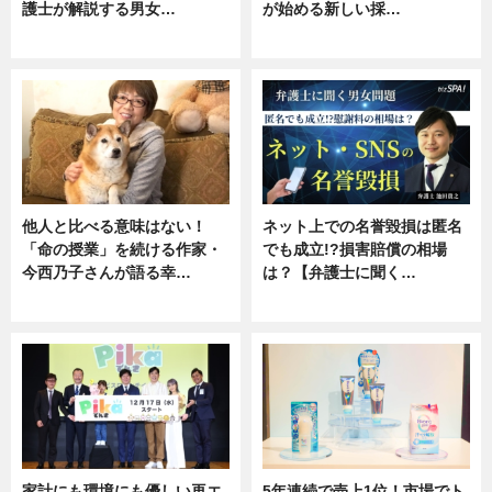
護士が解説する男女…
が始める新しい採…
専門家インタビュー
ニュース
他人と比べる意味はない！
ネット上での名誉毀損は匿名
「命の授業」を続ける作家・
でも成立!?損害賠償の相場
今西乃子さんが語る幸…
は？【弁護士に聞く…
専門家インタビュー
専門家インタビュー
家計にも環境にも優しい再エ
5年連続で売上1位！市場でト