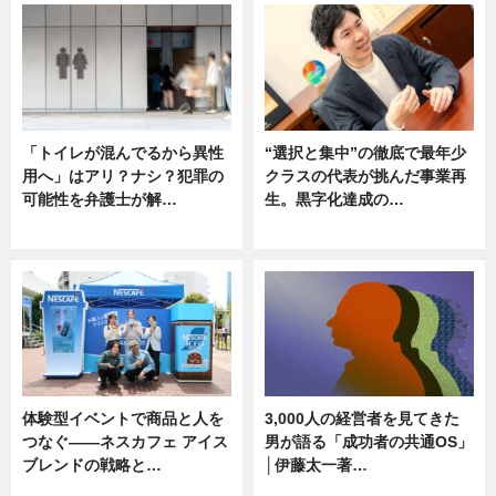
「トイレが混んでるから異性
“選択と集中”の徹底で最年少
用へ」はアリ？ナシ？犯罪の
クラスの代表が挑んだ事業再
可能性を弁護士が解…
生。黒字化達成の…
ニュース, 専門家インタビュー
ニュース
体験型イベントで商品と人を
3,000人の経営者を見てきた
つなぐ――ネスカフェ アイス
男が語る「成功者の共通OS」
ブレンドの戦略と…
│伊藤太一著…