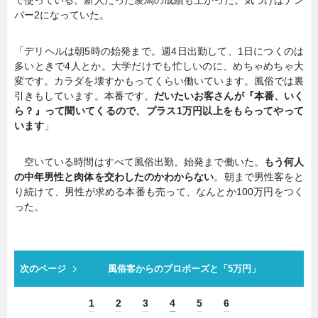
バー2になっていた。
「デリヘルは朝5時の始発まで。週4日出勤して、1日につくのは
多いときで4人とか。大学だけでも忙しいのに、めちゃめちゃ大
変です。カラダを壊すかもってくらい働いています。風俗では裏
引きもしています。本番です。
だいたいお客さんが『本番、いく
ら？』って聞いてくるので、プラス1万円以上をもらってやって
います
」
空いている時間はすべて風俗出勤。始発まで働いた。
もう何人
の中年男性と肉体を交わしたのかわからない
。朝まで男性客をと
り続けて、男性が求める本番も売って、なんとか100万円をつく
った。
次のページ
風俗客からのプロポーズと「5万円」
1
2
3
4
5
6