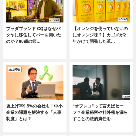
ブッダブランド CQはなぜパ
【オレンジを使っていないの
タヤに移住してバーを開いた
にオレンジ味？】カゴメが2
のか？60歳の節…
年かけて開発した革…
ニュース
グルメ, ニュース, 企業インタビュ
ー
賃上げ率9.5%の会社も！中小
“オフレコ”って言えばセー
企業の課題を解決する「人事
フ？企業秘密や社外秘を漏ら
制度」とは？
すことの法的責任を…
ニュース
ニュース, 専門家インタビュー