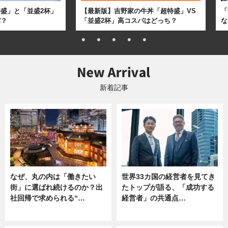
盛」と「並盛2杯」
【最新版】吉野家の牛丼「超特盛」VS
「
パ？
「並盛2杯」高コスパはどっち？
な
新着記事
なぜ、丸の内は「働きたい
世界33カ国の経営者を見てき
街」に選ばれ続けるのか？出
たトップが語る、「成功する
社回帰で求められる“…
経営者」の共通点…
ニュース
ニュース