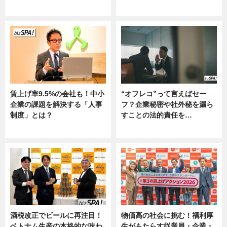
ニュース
グルメ, ニュース, 企業インタビュ
ー
賃上げ率9.5%の会社も！中小
“オフレコ”って言えばセー
企業の課題を解決する「人事
フ？企業秘密や社外秘を漏ら
制度」とは？
すことの法的責任を…
ニュース
ニュース, 専門家インタビュー
酒税改正でビールに再注目！
物価高の社会に挑む！福利厚
ベトナム生産の本格的な味わ
生がもたらす従業員・企業・