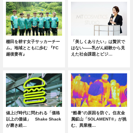
棚田を耕す女子サッカーチー
「美しくありたい」は贅沢で
ム。地域とともに歩む 『FC
はない――乳がん経験から見
越後妻有』
えた社会課題とビジ…
ニュース
ニュース
値上げ時代に問われる「価格
“酷暑”の原因を防ぐ。住友金
以上の価値」 Shake Shack
属鉱山「SOLAMENT®」が挑
が磨き続…
む、異業種…