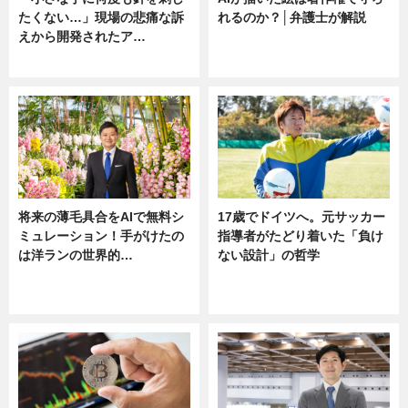
たくない…」現場の悲痛な訴
れるのか？│弁護士が解説
えから開発されたア…
ニュース
ニュース
将来の薄毛具合をAIで無料シ
17歳でドイツへ。元サッカー
ミュレーション！手がけたの
指導者がたどり着いた「負け
は洋ランの世界的…
ない設計」の哲学
ニュース
ニュース
sponsored by 河野メリクロン