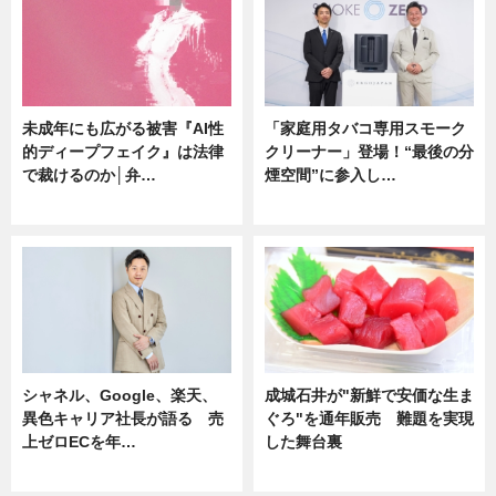
未成年にも広がる被害『AI性
「家庭用タバコ専用スモーク
的ディープフェイク』は法律
クリーナー」登場！“最後の分
で裁けるのか│弁…
煙空間”に参入し…
ニュース
ニュース
シャネル、Google、楽天、
成城石井が"新鮮で安価な生ま
異色キャリア社長が語る 売
ぐろ"を通年販売 難題を実現
上ゼロECを年…
した舞台裏
ニュース
ニュース