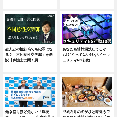
企業インタビュー
恋人との性行為でも犯罪にな
あなたも情報漏洩してるか
る？「不同意性交等罪」を解
も!?“やってはいけない”セキ
説【弁護士に聞く男…
ュリティNG行動…
専門家インタビュー
専門家インタビュー
働き盛りほど危ない「脳梗
成城石井の冬がひと味違うワ