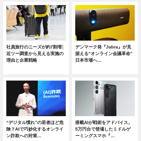
社員旅行のニーズが約7割増│
デンマーク発『Jabra』が見
近ツー調査から見える実施の
据える“オンライン会議革命”
理由と企業戦略
日本市場へ…
ニュース
ニュース
“デジタル慣れ”の若者ほど危
搭載AIが戦術をアドバイス。
険？AIで巧妙化するオンライ
5万円台で登場したミドルゲ
ン詐欺への対策…
ーミングスマホ『…