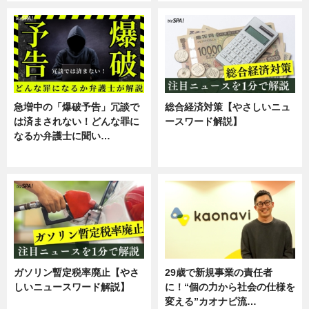
急増中の「爆破予告」冗談で
総合経済対策【やさしいニュ
は済まされない！どんな罪に
ースワード解説】
なるか弁護士に聞い…
ニュース
専門家インタビュー
ガソリン暫定税率廃止【やさ
29歳で新規事業の責任者
しいニュースワード解説】
に！“個の力から社会の仕様を
変える”カオナビ流…
ニュース