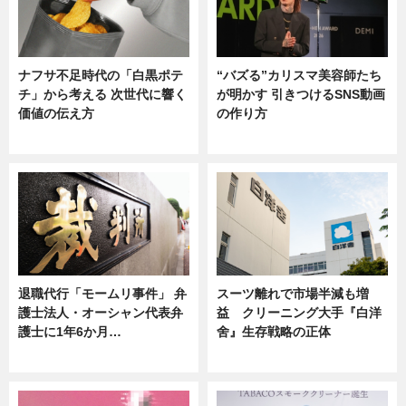
ナフサ不足時代の「白黒ポテ
“バズる”カリスマ美容師たち
チ」から考える 次世代に響く
が明かす 引きつけるSNS動画
価値の伝え方
の作り方
ニュース
ニュース
退職代行「モームリ事件」 弁
スーツ離れで市場半減も増
護士法人・オーシャン代表弁
益 クリーニング大手『白洋
護士に1年6か月…
舍』生存戦略の正体
ニュース
企業インタビュー