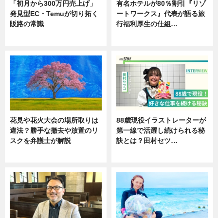
「初月から300万円売上げ」
有名ホテルが80％割引『リゾ
発見型EC・Temuが切り拓く
ートワークス』代表が語る旅
販路の常識
行福利厚生の仕組…
ニュース
ニュース
花見や花火大会の場所取りは
88歳現役イラストレーターが
違法？勝手な撤去や放置のリ
第一線で活躍し続けられる秘
スクを弁護士が解説
訣とは？田村セツ…
ニュース
専門家インタビュー