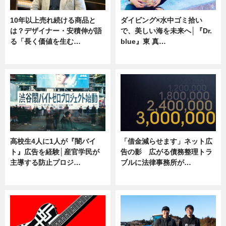
10年以上売れ続ける商品と
ダイビング×水中ゴミ拾い
は？デザイナー・安積伸が語
で、美しい海を未来へ│『Dr.
る「長く価値を生む…
blue』東 真…
ニュース
ニュース
高校生4人に1人が『闇バイ
「借金減らせます」ネット広
ト』広告を経験│産官学民が
告の影 広がる債務整理トラ
主導する防止プロジ…
ブルに法律事務所が…
ニュース
ニュース