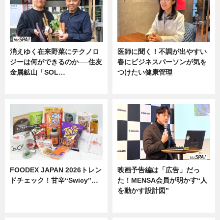
消えゆく在来野菜にテクノロ
医師に聞く！不調が出やすい
ジーは何ができるのか──住友
春にビジネスパーソンが気を
金属鉱山「SOL…
つけたい健康管理
ニュース
ニュース
FOODEX JAPAN 2026トレン
映画予告編は「広告」だっ
ドチェック！甘辛“Swicy”…
た！MENSA会員が明かす“人
を動かす設計図”
ニュース
ニュース