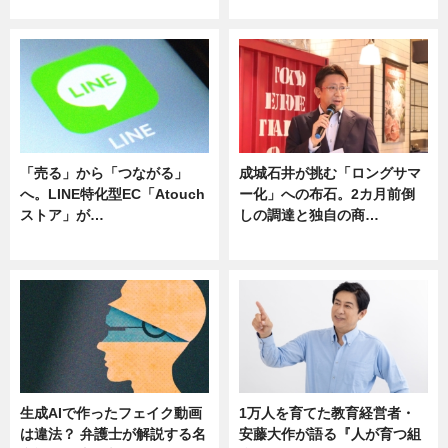
ニュース
ニュース
「売る」から「つながる」
成城石井が挑む「ロングサマ
へ。LINE特化型EC「Atouch
ー化」への布石。2カ月前倒
ストア」が…
しの調達と独自の商…
ニュース
ニュース
生成AIで作ったフェイク動画
1万人を育てた教育経営者・
は違法？ 弁護士が解説する名
安藤大作が語る『人が育つ組