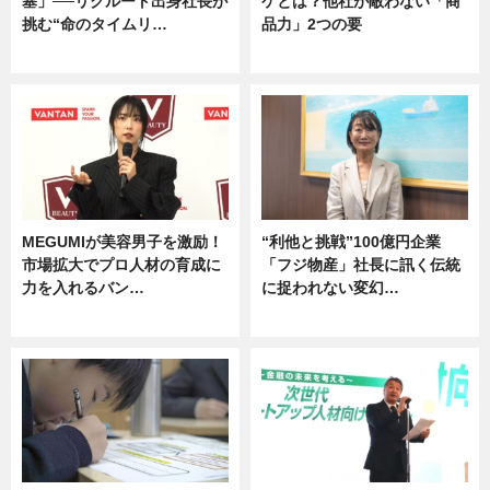
塞」──リクルート出身社長が
ケとは？他社が敵わない「商
挑む“命のタイムリ…
品力」2つの要
企業インタビュー
グルメ
MEGUMIが美容男子を激励！
“利他と挑戦”100億円企業
市場拡大でプロ人材の育成に
「フジ物産」社長に訊く伝統
力を入れるバン…
に捉われない変幻…
企業インタビュー
ニュース