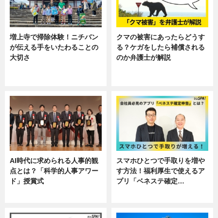
増上寺で掃除体験！ニチバン
クマの被害にあったらどうす
が伝える手をいたわることの
る？ケガをしたら補償される
大切さ
のか弁護士が解説
ニュース, 企業インタビュー, 暮ら
専門家インタビュー
し
AI時代に求められる人事的観
スマホひとつで手取りを増や
点とは？「科学的人事アワー
す方法！福利厚生で使えるア
ド」授賞式
プリ「ベネステ確定…
ニュース
企業インタビュー