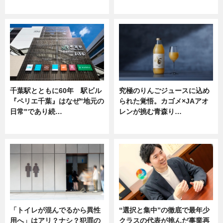
ニュース
ニュース
千葉駅とともに60年 駅ビル
究極のりんごジュースに込め
『ペリエ千葉』はなぜ"地元の
られた覚悟。カゴメ×JAアオ
日常"であり続…
レンが挑む青森り…
ニュース
ニュース
「トイレが混んでるから異性
“選択と集中”の徹底で最年少
用へ」はアリ？ナシ？犯罪の
クラスの代表が挑んだ事業再