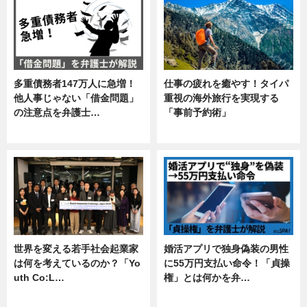
多重債務者147万人に急増！
仕事の疲れを癒やす！タイパ
他人事じゃない「借金問題」
重視の海外旅行を実現する
の注意点を弁護士…
「事前予約術」
専門家インタビュー
暮らし
世界を変える若手社会起業家
婚活アプリで独身偽装の男性
は何を考えているのか？「Yo
に55万円支払い命令！「貞操
uth Co:L…
権」とは何かを弁…
スキル
専門家インタビュー