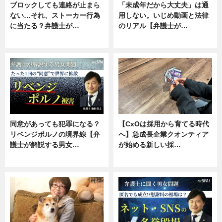
ブロックしても連絡が止まら
「未成年だから大丈夫」は通
ない…それ、ストーカー行為
用しない。いじめ動画と法律
に当たる？弁護士が…
のリアル【弁護士が…
ニュース, 専門家インタビュー
ニュース, 専門家インタビュー
同意があっても犯罪になる？
【CxOは採用から育てる時代
リベンジポルノの境界線【弁
へ】急成長企業クオンティア
護士が解説する男女…
が始める新しい採…
専門家インタビュー
ニュース