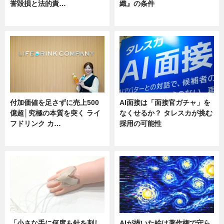
誉毀損と法的責…
織』の条件
ニュース
ニュース
付加価値を足さずに売上500
AI面接は「面接官ガチャ」を
億超│究極の本質を突く ライ
なくせるか？ タレスカが挑む
フドリンク カ…
採用の可能性
ニュース
ニュース
「小さな手に何度も針を刺し
AIが描いた絵は著作権で守ら