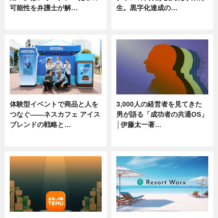
可能性を弁護士が解…
生。黒字化達成の…
ニュース, 専門家インタビュー
ニュース
体験型イベントで商品と人を
3,000人の経営者を見てきた
つなぐ――ネスカフェ アイス
男が語る「成功者の共通OS」
ブレンドの戦略と…
│伊藤太一著…
ニュース
ニュース