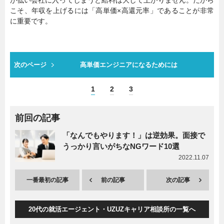
が低い会社に入ってしまうと給料は大して上がりません。だから
こそ、年収を上げるには「高単価×高還元率」であることが非常
に重要です。
次のページ
高単価エンジニアになるためには
1
2
3
前回の記事
「なんでもやります！」は逆効果。面接で
うっかり言いがちなNGワード10選
2022.11.07
一番最初の記事
前の記事
次の記事
20代の就活エージェント・UZUZキャリア相談所の一覧へ