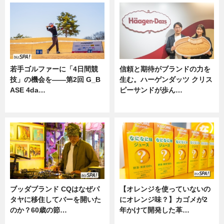
若手ゴルファーに「4日間競
信頼と期待がブランドの力を
技」の機会を——第2回 G_B
生む。ハーゲンダッツ クリス
ASE 4da…
ピーサンドが歩ん…
ニュース
ニュース
ブッダブランド CQはなぜパ
【オレンジを使っていないの
タヤに移住してバーを開いた
にオレンジ味？】カゴメが2
のか？60歳の節…
年かけて開発した革…