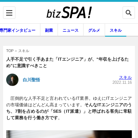
専門家インタビュー
副業
ニュース
グルメ
スキル
スキル
TOP
人手不足で引く手あまた「ITエンジニア」が、“年収を上げるた
め”に意識すべきこと
企業インタビュー
専門家インタビュー
スキル
白川聖悟
2022.11.16
圧倒的な人手不足と言われているIT業界。ゆえにITエンジニア
副業
ニュース
の市場価値はどんどん高まっています。
そんなITエンジニアのう
ち、7割を占めるのが「SES（IT派遣）」と呼ばれる客先に常駐
して業務を行う働き方です
。
グルメ
スキル