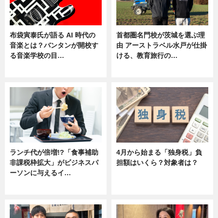
布袋寅泰氏が語る AI 時代の
首都圏名門校が茨城を選ぶ理
音楽とは？バンタンが開校す
由 アーストラベル水戸が仕掛
る音楽学校の目…
ける、教育旅行の…
ニュース
ニュース
ランチ代が倍増!?「食事補助
4月から始まる「独身税」負
非課税枠拡大」がビジネスパ
担額はいくら？対象者は？
ーソンに与えるイ…
ニュース
ニュース