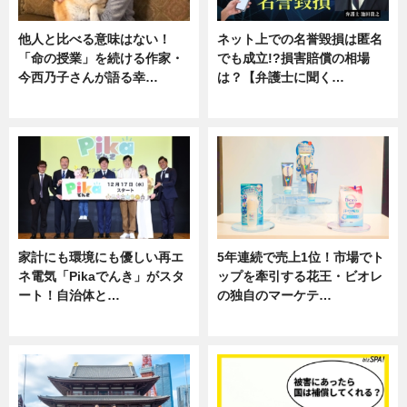
他人と比べる意味はない！
ネット上での名誉毀損は匿名
「命の授業」を続ける作家・
でも成立!?損害賠償の相場
今西乃子さんが語る幸…
は？【弁護士に聞く…
専門家インタビュー
専門家インタビュー
家計にも環境にも優しい再エ
5年連続で売上1位！市場でト
ネ電気「Pikaでんき」がスタ
ップを牽引する花王・ビオレ
ート！自治体と…
の独自のマーケテ…
ニュース
ニュース, 暮らし