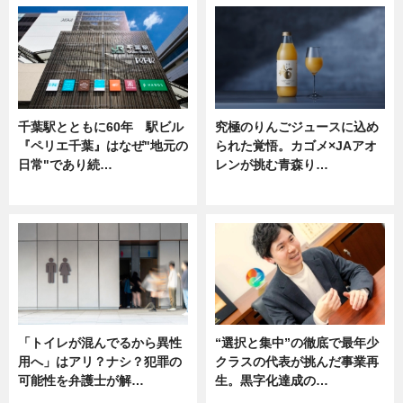
千葉駅とともに60年 駅ビル
究極のりんごジュースに込め
『ペリエ千葉』はなぜ"地元の
られた覚悟。カゴメ×JAアオ
日常"であり続…
レンが挑む青森り…
ニュース
ニュース
「トイレが混んでるから異性
“選択と集中”の徹底で最年少
用へ」はアリ？ナシ？犯罪の
クラスの代表が挑んだ事業再
可能性を弁護士が解…
生。黒字化達成の…