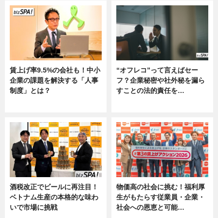
賃上げ率9.5%の会社も！中小
“オフレコ”って言えばセー
企業の課題を解決する「人事
フ？企業秘密や社外秘を漏ら
制度」とは？
すことの法的責任を…
ニュース
ニュース, 専門家インタビュー
酒税改正でビールに再注目！
物価高の社会に挑む！福利厚
ベトナム生産の本格的な味わ
生がもたらす従業員・企業・
いで市場に挑戦
社会への恩恵と可能…