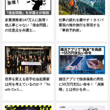
多重債務者147万人に急増！
仕事の疲れを癒やす！タイパ
他人事じゃない「借金問題」
重視の海外旅行を実現する
の注意点を弁護士…
「事前予約術」
専門家インタビュー
暮らし
世界を変える若手社会起業家
婚活アプリで独身偽装の男性
は何を考えているのか？「Yo
に55万円支払い命令！「貞操
uth Co:L…
権」とは何かを弁…
スキル
専門家インタビュー