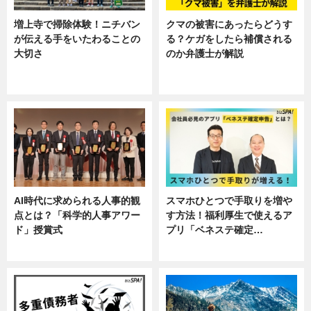
増上寺で掃除体験！ニチバン
クマの被害にあったらどうす
が伝える手をいたわることの
る？ケガをしたら補償される
大切さ
のか弁護士が解説
ニュース, 企業インタビュー, 暮ら
専門家インタビュー
し
AI時代に求められる人事的観
スマホひとつで手取りを増や
点とは？「科学的人事アワー
す方法！福利厚生で使えるア
ド」授賞式
プリ「ベネステ確定…
ニュース
企業インタビュー