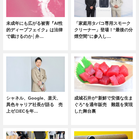
未成年にも広がる被害『AI性
「家庭用タバコ専用スモーク
的ディープフェイク』は法律
クリーナー」登場！“最後の分
で裁けるのか│弁…
煙空間”に参入し…
ニュース
ニュース
シャネル、Google、楽天、
成城石井が"新鮮で安価な生ま
異色キャリア社長が語る 売
ぐろ"を通年販売 難題を実現
上ゼロECを年…
した舞台裏
ニュース
ニュース