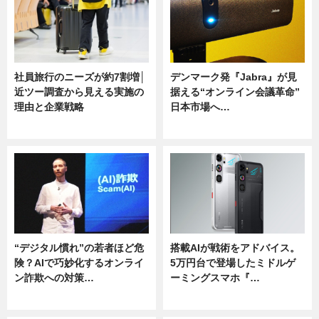
社員旅行のニーズが約7割増│
デンマーク発『Jabra』が見
近ツー調査から見える実施の
据える“オンライン会議革命”
理由と企業戦略
日本市場へ…
ニュース
ニュース
“デジタル慣れ”の若者ほど危
搭載AIが戦術をアドバイス。
険？AIで巧妙化するオンライ
5万円台で登場したミドルゲ
ン詐欺への対策…
ーミングスマホ『…
ニュース
ニュース