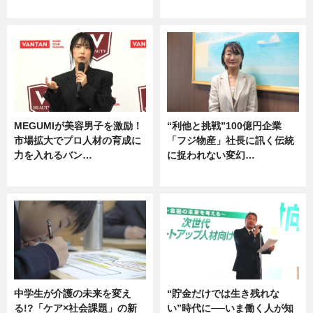
企業インタビュー
グルメ
MEGUMIが美容男子を激励！
“利他と挑戦”100億円企業
市場拡大でプロ人材の育成に
「フジ物産」社長に訊く伝統
力を入れるバン…
に捉われない変幻…
企業インタビュー
ニュース
中学生が介護の未来を変え
“貯金だけでは生き残れな
る!?「ケア×社会課題」の新
い”時代に──いま働く人が知