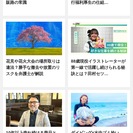
販路の常識
行福利厚生の仕組…
ニュース
ニュース
花見や花火大会の場所取りは
88歳現役イラストレーターが
違法？勝手な撤去や放置のリ
第一線で活躍し続けられる秘
スクを弁護士が解説
訣とは？田村セツ…
ニュース
専門家インタビュー
10年以上売れ続ける商品と
ダイビング×水中ゴミ拾い