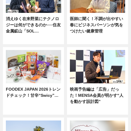
消えゆく在来野菜にテクノロ
医師に聞く！不調が出やすい
ジーは何ができるのか──住友
春にビジネスパーソンが気を
金属鉱山「SOL…
つけたい健康管理
ニュース
ニュース
FOODEX JAPAN 2026トレン
映画予告編は「広告」だっ
ドチェック！甘辛“Swicy”…
た！MENSA会員が明かす“人
を動かす設計図”
ニュース
ニュース