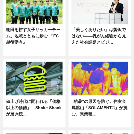
棚田を耕す女子サッカーチー
「美しくありたい」は贅沢で
ム。地域とともに歩む 『FC
はない――乳がん経験から見
越後妻有』
えた社会課題とビジ…
ニュース
ニュース
値上げ時代に問われる「価格
“酷暑”の原因を防ぐ。住友金
以上の価値」 Shake Shack
属鉱山「SOLAMENT®」が挑
が磨き続…
む、異業種…
ニュース
ニュース