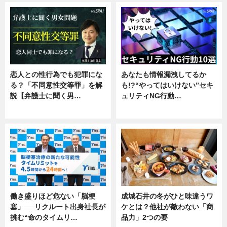
恋人との性行為でも犯罪にな
あなたも情報漏洩してるか
る？「不同意性交等罪」を解
も!?“やってはいけない”セキ
説【弁護士に聞く男…
ュリティNG行動…
専門家インタビュー
専門家インタビュー
働き盛りほど危ない「脳梗
成城石井の冬がひと味違うワ
塞」──リクルート出身社長が
ケとは？他社が敵わない「商
挑む“命のタイムリ…
品力」2つの要