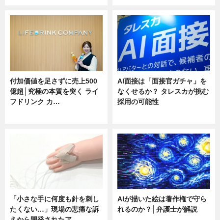
付加価値を足さずに売上500
AI面接は「面接官ガチャ」を
億超│究極の本質を突く ライ
なくせるか？ タレスカが挑む
フドリンク カ…
採用の可能性
ニュース
ニュース
「小さな手に何度も針を刺し
AIが描いた絵は著作権で守ら
たくない…」現場の悲痛な訴
れるのか？│弁護士が解説
えから開発されたア…