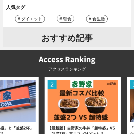
人気タグ
# ダイエット
# 朝食
# 食生活
おすすめ記事
アクセスランキング
盛」と「並盛2杯」
【最新版】吉野家の牛丼「超特盛」VS
「
パ？
「並盛2杯」高コスパはどっち？
な