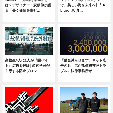
は？デザイナー・安積伸が語
で、美しい海を未来へ│『Dr.
る「長く価値を生む…
blue』東 真…
ニュース
ニュース
高校生4人に1人が『闇バイ
「借金減らせます」ネット広
ト』広告を経験│産官学民が
告の影 広がる債務整理トラ
主導する防止プロジ…
ブルに法律事務所が…
ニュース
ニュース