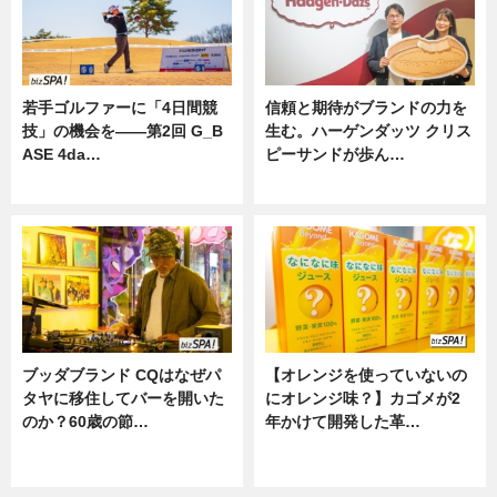
若手ゴルファーに「4日間競
信頼と期待がブランドの力を
技」の機会を——第2回 G_B
生む。ハーゲンダッツ クリス
ASE 4da…
ピーサンドが歩ん…
ニュース
ニュース
ブッダブランド CQはなぜパ
【オレンジを使っていないの
タヤに移住してバーを開いた
にオレンジ味？】カゴメが2
のか？60歳の節…
年かけて開発した革…
ニュース
グルメ, ニュース, 企業インタビュ
ー