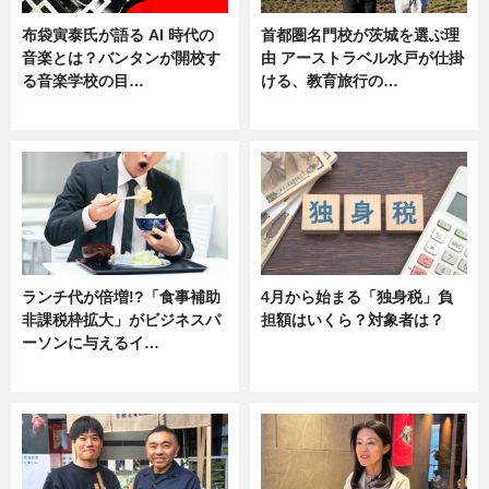
布袋寅泰氏が語る AI 時代の
首都圏名門校が茨城を選ぶ理
音楽とは？バンタンが開校す
由 アーストラベル水戸が仕掛
る音楽学校の目…
ける、教育旅行の…
ニュース
ニュース
ランチ代が倍増!?「食事補助
4月から始まる「独身税」負
非課税枠拡大」がビジネスパ
担額はいくら？対象者は？
ーソンに与えるイ…
ニュース
ニュース