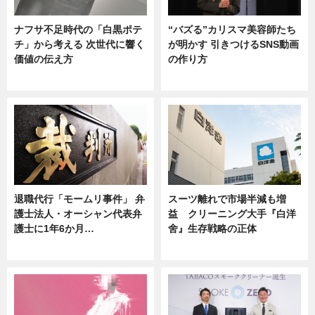
ナフサ不足時代の「白黒ポテ
“バズる”カリスマ美容師たち
チ」から考える 次世代に響く
が明かす 引きつけるSNS動画
価値の伝え方
の作り方
ニュース
ニュース
退職代行「モームリ事件」 弁
スーツ離れで市場半減も増
護士法人・オーシャン代表弁
益 クリーニング大手『白洋
護士に1年6か月…
舍』生存戦略の正体
ニュース
企業インタビュー