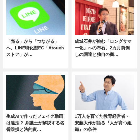
「売る」から「つながる」
成城石井が挑む「ロングサマ
へ。LINE特化型EC「Atouch
ー化」への布石。2カ月前倒
ストア」が…
しの調達と独自の商…
ニュース
ニュース
生成AIで作ったフェイク動画
1万人を育てた教育経営者・
は違法？ 弁護士が解説する名
安藤大作が語る『人が育つ組
誉毀損と法的責…
織』の条件
ニュース
ニュース