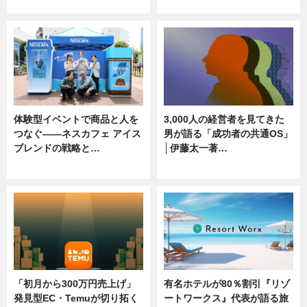
ニュース, 専門家インタビュー
ニュース
体験型イベントで商品と人を
3,000人の経営者を見てきた
つなぐ――ネスカフェ アイス
男が語る「成功者の共通OS」
ブレンドの戦略と…
│伊藤太一著…
ニュース
ニュース
「初月から300万円売上げ」
有名ホテルが80％割引『リゾ
発見型EC・Temuが切り拓く
ートワークス』代表が語る旅