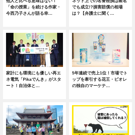
他人と比べる意味はない！
ネット上での名誉毀損は匿名
「命の授業」を続ける作家・
でも成立!?損害賠償の相場
今西乃子さんが語る幸…
は？【弁護士に聞く…
専門家インタビュー
専門家インタビュー
家計にも環境にも優しい再エ
5年連続で売上1位！市場でト
ネ電気「Pikaでんき」がスタ
ップを牽引する花王・ビオレ
ート！自治体と…
の独自のマーケテ…
ニュース
ニュース, 暮らし