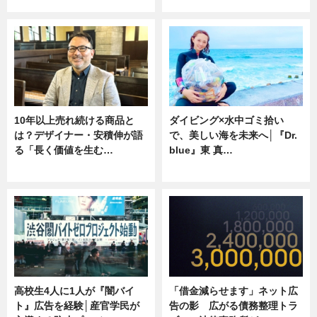
ニュース
専門家インタビュー
10年以上売れ続ける商品と
ダイビング×水中ゴミ拾い
は？デザイナー・安積伸が語
で、美しい海を未来へ│『Dr.
る「長く価値を生む…
blue』東 真…
ニュース
ニュース
高校生4人に1人が『闇バイ
「借金減らせます」ネット広
ト』広告を経験│産官学民が
告の影 広がる債務整理トラ