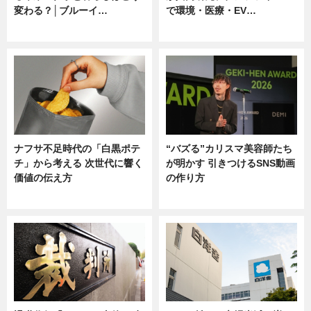
変わる？│ブルーイ…
で環境・医療・EV…
ニュース
ニュース
ナフサ不足時代の「白黒ポテ
“バズる”カリスマ美容師たち
チ」から考える 次世代に響く
が明かす 引きつけるSNS動画
価値の伝え方
の作り方
ニュース
ニュース