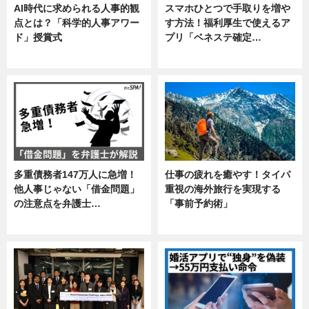
AI時代に求められる人事的観
スマホひとつで手取りを増や
点とは？「科学的人事アワー
す方法！福利厚生で使えるア
ド」授賞式
プリ「ベネステ確定…
ニュース
企業インタビュー
多重債務者147万人に急増！
仕事の疲れを癒やす！タイパ
他人事じゃない「借金問題」
重視の海外旅行を実現する
の注意点を弁護士…
「事前予約術」
専門家インタビュー
暮らし