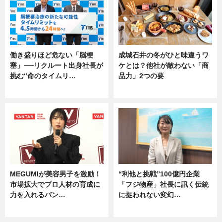
働き盛りほど危ない「脳梗
成城石井の冬がひと味違うワ
塞」──リクルート出身社長が
ケとは？他社が敵わない「商
挑む“命のタイムリ…
品力」2つの要
企業インタビュー
グルメ
MEGUMIが美容男子を激励！
“利他と挑戦”100億円企業
市場拡大でプロ人材の育成に
「フジ物産」社長に訊く伝統
力を入れるバン…
に捉われない変幻…
企業インタビュー
ニュース