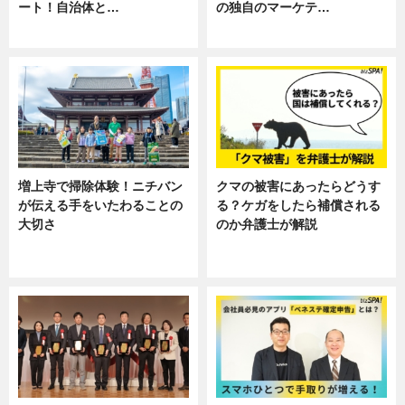
ート！自治体と…
の独自のマーケテ…
ニュース
ニュース, 暮らし
増上寺で掃除体験！ニチバン
クマの被害にあったらどうす
が伝える手をいたわることの
る？ケガをしたら補償される
大切さ
のか弁護士が解説
ニュース, 企業インタビュー, 暮ら
専門家インタビュー
し