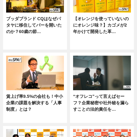
ブッダブランド CQはなぜパ
【オレンジを使っていないの
タヤに移住してバーを開いた
にオレンジ味？】カゴメが2
のか？60歳の節…
年かけて開発した革…
ニュース
グルメ, ニュース, 企業インタビュ
ー
賃上げ率9.5%の会社も！中小
“オフレコ”って言えばセー
企業の課題を解決する「人事
フ？企業秘密や社外秘を漏ら
制度」とは？
すことの法的責任を…
ニュース
ニュース, 専門家インタビュー