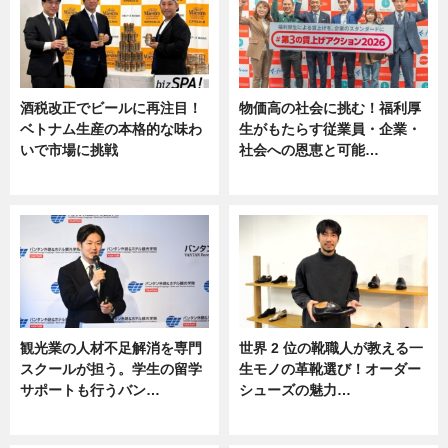
酒税改正でビールに再注目！
物価高の社会に挑む！福利厚
ベトナム生産の本格的な味わ
生がもたらす従業員・企業・
いで市場に挑戦
社会への恩恵と可能…
ニュース
ニュース
観光業の人材不足解消を専門
世界 2 位の靴職人が教える一
スクールが担う。学生の留学
生モノの革靴選び！オーダー
サポートも行うバン…
シューズの魅力…
ニュース, 企業インタビュー
ニュース, 専門家インタビュー