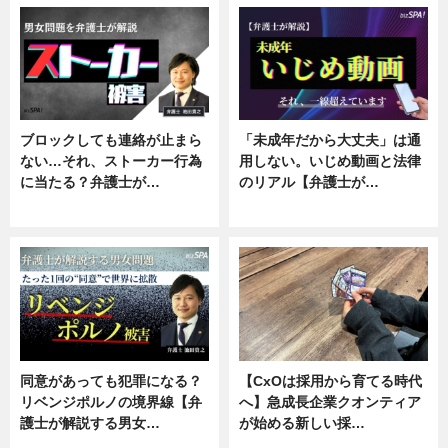
ブロックしても連絡が止まら
「未成年だから大丈夫」は通
ない…それ、ストーカー行為
用しない。いじめ動画と法律
に当たる？弁護士が…
のリアル【弁護士が…
ニュース, 専門家インタビュー
ニュース, 専門家インタビュー
同意があっても犯罪になる？
【CxOは採用から育てる時代
リベンジポルノの境界線【弁
へ】急成長企業クオンティア
護士が解説する男女…
が始める新しい採…