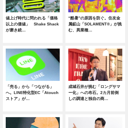
値上げ時代に問われる「価格
“酷暑”の原因を防ぐ。住友金
以上の価値」 Shake Shack
属鉱山「SOLAMENT®」が挑
が磨き続…
む、異業種…
ニュース
ニュース
「売る」から「つながる」
成城石井が挑む「ロングサマ
へ。LINE特化型EC「Atouch
ー化」への布石。2カ月前倒
ストア」が…
しの調達と独自の商…
ニュース
ニュース