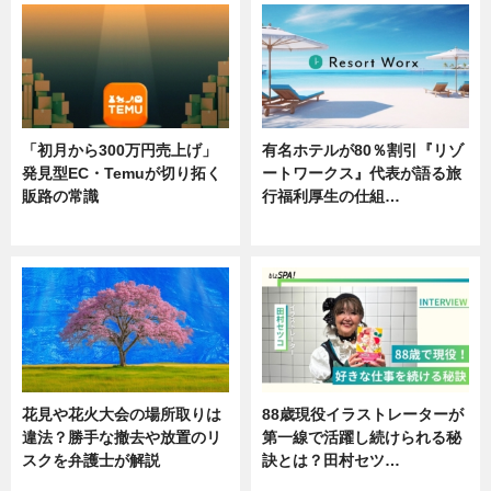
「初月から300万円売上げ」
有名ホテルが80％割引『リゾ
発見型EC・Temuが切り拓く
ートワークス』代表が語る旅
販路の常識
行福利厚生の仕組…
ニュース
ニュース
花見や花火大会の場所取りは
88歳現役イラストレーターが
違法？勝手な撤去や放置のリ
第一線で活躍し続けられる秘
スクを弁護士が解説
訣とは？田村セツ…