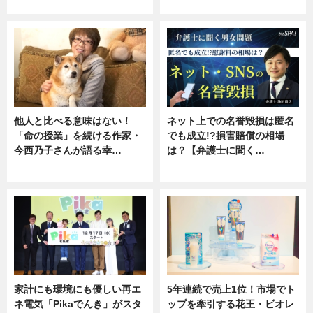
専門家インタビュー
ニュース
他人と比べる意味はない！
ネット上での名誉毀損は匿名
「命の授業」を続ける作家・
でも成立!?損害賠償の相場
今西乃子さんが語る幸…
は？【弁護士に聞く…
専門家インタビュー
専門家インタビュー
家計にも環境にも優しい再エ
5年連続で売上1位！市場でト
ネ電気「Pikaでんき」がスタ
ップを牽引する花王・ビオレ