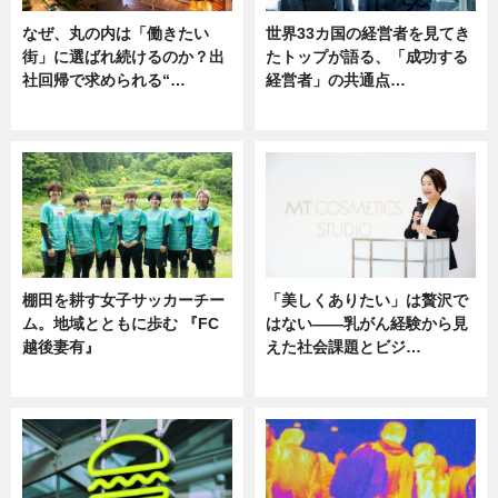
なぜ、丸の内は「働きたい
世界33カ国の経営者を見てき
街」に選ばれ続けるのか？出
たトップが語る、「成功する
社回帰で求められる“…
経営者」の共通点…
ニュース
ニュース
棚田を耕す女子サッカーチー
「美しくありたい」は贅沢で
ム。地域とともに歩む 『FC
はない――乳がん経験から見
越後妻有』
えた社会課題とビジ…
ニュース
ニュース