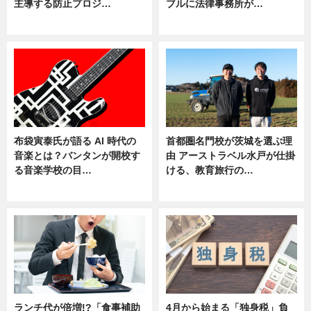
主導する防止プロジ…
ブルに法律事務所が…
ニュース
ニュース
布袋寅泰氏が語る AI 時代の
首都圏名門校が茨城を選ぶ理
音楽とは？バンタンが開校す
由 アーストラベル水戸が仕掛
る音楽学校の目…
ける、教育旅行の…
ニュース
ニュース
ランチ代が倍増!?「食事補助
4月から始まる「独身税」負