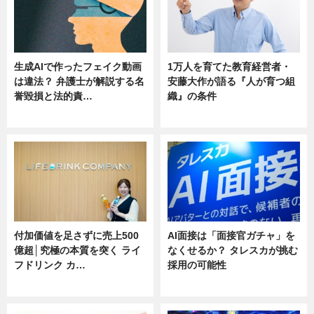
生成AIで作ったフェイク動画
1万人を育てた教育経営者・
は違法？ 弁護士が解説する名
安藤大作が語る『人が育つ組
誉毀損と法的責…
織』の条件
ニュース
ニュース
付加価値を足さずに売上500
AI面接は「面接官ガチャ」を
億超│究極の本質を突く ライ
なくせるか？ タレスカが挑む
フドリンク カ…
採用の可能性
ニュース
ニュース