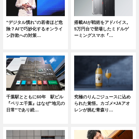
“デジタル慣れ”の若者ほど危
搭載AIが戦術をアドバイス。
険？AIで巧妙化するオンライ
5万円台で登場したミドルゲ
ン詐欺への対策…
ーミングスマホ『…
ニュース
ニュース
千葉駅とともに60年 駅ビル
究極のりんごジュースに込め
『ペリエ千葉』はなぜ"地元の
られた覚悟。カゴメ×JAアオ
日常"であり続…
レンが挑む青森り…
ニュース
ニュース