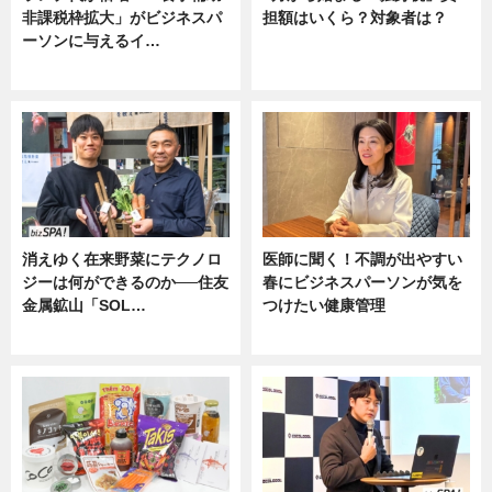
非課税枠拡大」がビジネスパ
担額はいくら？対象者は？
ーソンに与えるイ…
ニュース
ニュース
消えゆく在来野菜にテクノロ
医師に聞く！不調が出やすい
ジーは何ができるのか──住友
春にビジネスパーソンが気を
金属鉱山「SOL…
つけたい健康管理
ニュース
ニュース