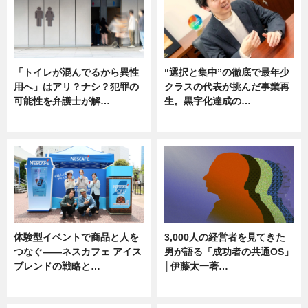
「トイレが混んでるから異性
“選択と集中”の徹底で最年少
用へ」はアリ？ナシ？犯罪の
クラスの代表が挑んだ事業再
可能性を弁護士が解…
生。黒字化達成の…
ニュース, 専門家インタビュー
ニュース
体験型イベントで商品と人を
3,000人の経営者を見てきた
つなぐ――ネスカフェ アイス
男が語る「成功者の共通OS」
ブレンドの戦略と…
│伊藤太一著…
ニュース
ニュース