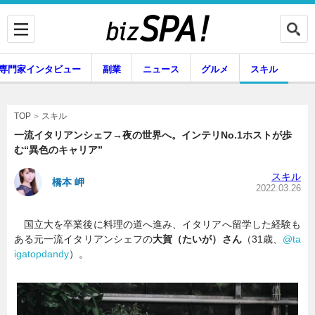
専門家インタビュー
副業
ニュース
グルメ
スキル
スキル
TOP
一流イタリアンシェフ→夜の世界へ。インテリNo.1ホストが歩
む“異色のキャリア”
企業インタビュー
専門家インタビュー
スキル
橋本 岬
2022.03.26
国立大を卒業後に料理の道へ進み、イタリアへ留学した経験も
副業
ニュース
ある元一流イタリアンシェフの
大賀（たいが）さん
（31歳、
@ta
igatopdandy
）。
グルメ
スキル