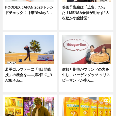
FOODEX JAPAN 2026トレン
映画予告編は「広告」だっ
ドチェック！甘辛“Swicy”…
た！MENSA会員が明かす“人
を動かす設計図”
ニュース
ニュース
若手ゴルファーに「4日間競
信頼と期待がブランドの力を
技」の機会を——第2回 G_B
生む。ハーゲンダッツ クリス
ASE 4da…
ピーサンドが歩ん…
ニュース
ニュース