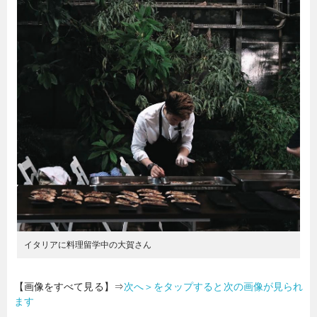
暮らし
エンタメ
連載一覧
イタリアに料理留学中の大賀さん
【画像をすべて見る】⇒
次へ＞をタップすると次の画像が見られ
ます