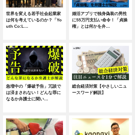
世界を変える若手社会起業家
婚活アプリで独身偽装の男性
は何を考えているのか？「Yo
に55万円支払い命令！「貞操
uth Co:L…
権」とは何かを弁…
スキル
専門家インタビュー
急増中の「爆破予告」冗談で
総合経済対策【やさしいニュ
は済まされない！どんな罪に
ースワード解説】
なるか弁護士に聞い…
ニュース
専門家インタビュー