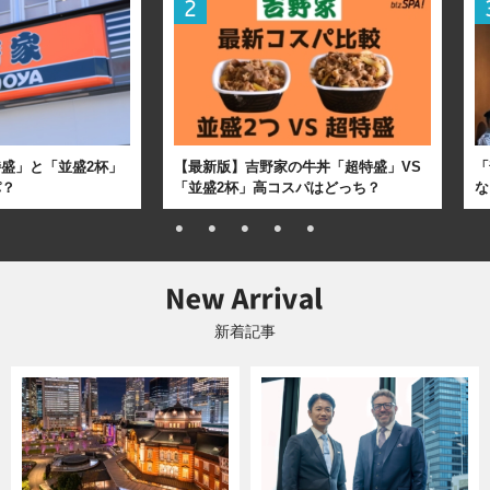
盛」と「並盛2杯」
【最新版】吉野家の牛丼「超特盛」VS
「
パ？
「並盛2杯」高コスパはどっち？
な
新着記事