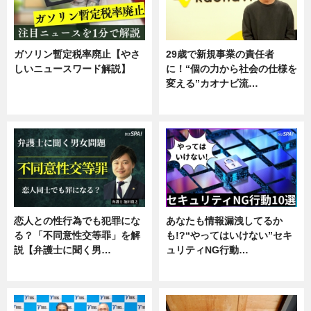
ガソリン暫定税率廃止【やさ
29歳で新規事業の責任者
しいニュースワード解説】
に！“個の力から社会の仕様を
変える”カオナビ流…
ニュース
企業インタビュー
恋人との性行為でも犯罪にな
あなたも情報漏洩してるか
る？「不同意性交等罪」を解
も!?“やってはいけない”セキ
説【弁護士に聞く男…
ュリティNG行動…
専門家インタビュー
専門家インタビュー