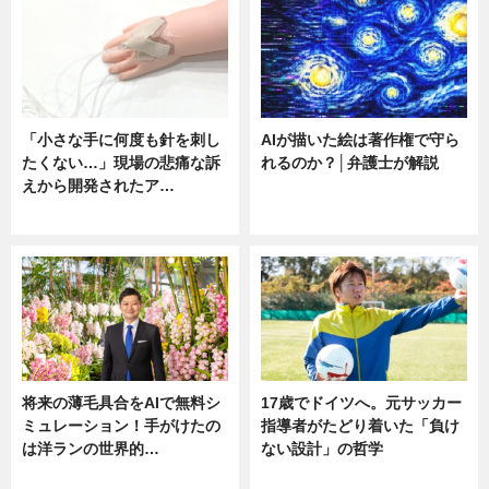
「小さな手に何度も針を刺し
AIが描いた絵は著作権で守ら
たくない…」現場の悲痛な訴
れるのか？│弁護士が解説
えから開発されたア…
ニュース
ニュース
将来の薄毛具合をAIで無料シ
17歳でドイツへ。元サッカー
ミュレーション！手がけたの
指導者がたどり着いた「負け
は洋ランの世界的…
ない設計」の哲学
ニュース
ニュース