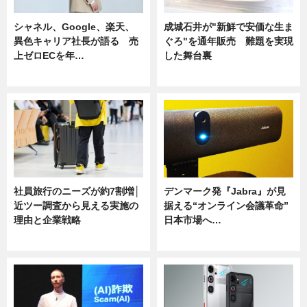
シャネル、Google、楽天、
成城石井が"新鮮で安価な生ま
異色キャリア社長が語る 売
ぐろ"を通年販売 難題を実現
上ゼロECを年…
した舞台裏
ニュース
ニュース
社員旅行のニーズが約7割増│
デンマーク発『Jabra』が見
近ツー調査から見える実施の
据える“オンライン会議革命”
理由と企業戦略
日本市場へ…
ニュース
ニュース