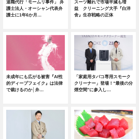
退職代行「モームリ事件」 弁
スーツ離れで市場半減も増
護士法人・オーシャン代表弁
益 クリーニング大手『白洋
護士に1年6か月…
舍』生存戦略の正体
ニュース
企業インタビュー
未成年にも広がる被害『AI性
「家庭用タバコ専用スモーク
的ディープフェイク』は法律
クリーナー」登場！“最後の分
で裁けるのか│弁…
煙空間”に参入し…
ニュース
ニュース