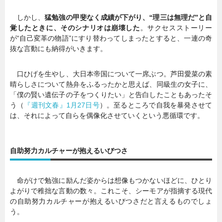
しかし、
猛勉強の甲斐なく成績が下がり、“理三は無理だ”と自
覚したときに、そのシナリオは崩壊した
。サクセスストーリー
が“自己変革の物語”にすり替わってしまったとすると、一連の奇
抜な言動にも納得がいきます。
口ひげを生やし、大日本帝国について一席ぶつ。芦田愛菜の素
晴らしさについて熱弁をふるったかと思えば、同級生の女子に、
「僕の賢い遺伝子の子をつくりたい」と告白したこともあったそ
う（
『週刊文春』1月27日号
）。至るところで自我を暴発させて
は、それによって自らを偶像化させていくという悪循環です。
自助努力カルチャーが抱えるいびつさ
命がけで勉強に励んだ姿からは想像もつかないほどに、ひとり
よがりで稚拙な言動の数々。これこそ、シーモアが指摘する現代
の自助努力カルチャーが抱えるいびつさだと言えるものでしょ
う。