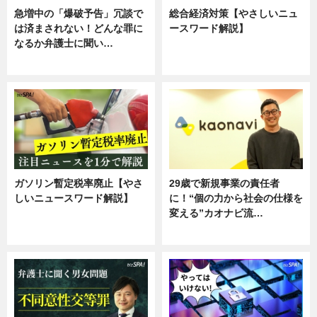
急増中の「爆破予告」冗談で
総合経済対策【やさしいニュ
は済まされない！どんな罪に
ースワード解説】
なるか弁護士に聞い…
ニュース
専門家インタビュー
ガソリン暫定税率廃止【やさ
29歳で新規事業の責任者
しいニュースワード解説】
に！“個の力から社会の仕様を
変える”カオナビ流…
ニュース
企業インタビュー