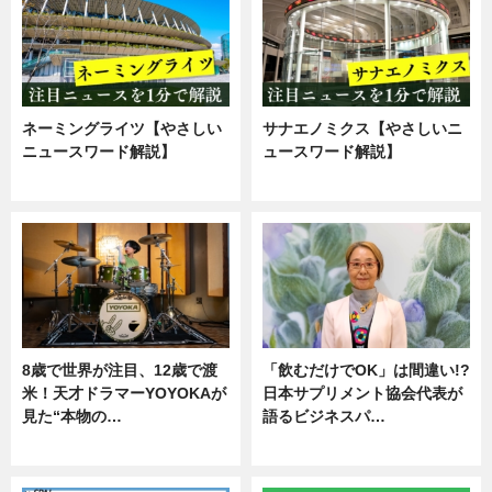
ネーミングライツ【やさしい
サナエノミクス【やさしいニ
ニュースワード解説】
ュースワード解説】
ニュース
ニュース
8歳で世界が注目、12歳で渡
「飲むだけでOK」は間違い!?
米！天才ドラマーYOYOKAが
日本サプリメント協会代表が
見た“本物の…
語るビジネスパ…
エンタメ
ニュース