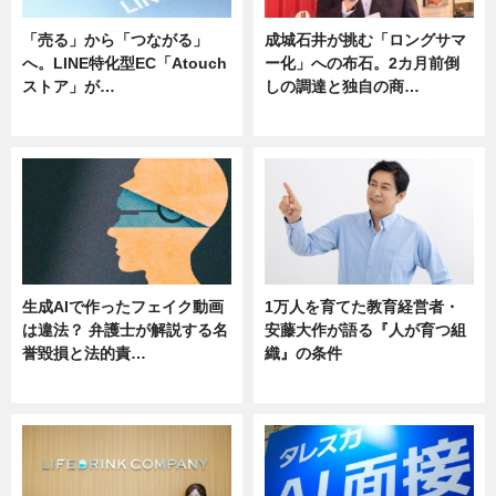
「売る」から「つながる」
成城石井が挑む「ロングサマ
へ。LINE特化型EC「Atouch
ー化」への布石。2カ月前倒
ストア」が…
しの調達と独自の商…
ニュース
ニュース
生成AIで作ったフェイク動画
1万人を育てた教育経営者・
は違法？ 弁護士が解説する名
安藤大作が語る『人が育つ組
誉毀損と法的責…
織』の条件
ニュース
ニュース