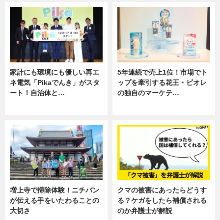
家計にも環境にも優しい再エ
5年連続で売上1位！市場でト
ネ電気「Pikaでんき」がスタ
ップを牽引する花王・ビオレ
ート！自治体と…
の独自のマーケテ…
ニュース
ニュース, 暮らし
増上寺で掃除体験！ニチバン
クマの被害にあったらどうす
が伝える手をいたわることの
る？ケガをしたら補償される
大切さ
のか弁護士が解説