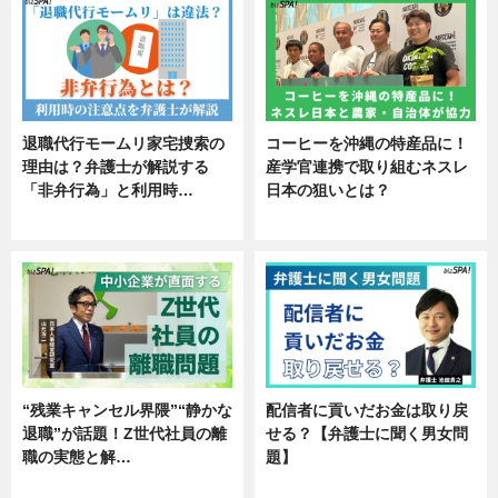
退職代行モームリ家宅捜索の
コーヒーを沖縄の特産品に！
理由は？弁護士が解説する
産学官連携で取り組むネスレ
「非弁行為」と利用時…
日本の狙いとは？
専門家インタビュー
企業インタビュー
“残業キャンセル界隈”“静かな
配信者に貢いだお金は取り戻
退職”が話題！Z世代社員の離
せる？【弁護士に聞く男女問
職の実態と解…
題】
企業インタビュー
専門家インタビュー