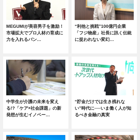
MEGUMIが美容男子を激励！
“利他と挑戦”100億円企業
市場拡大でプロ人材の育成に
「フジ物産」社長に訊く伝統
力を入れるバン…
に捉われない変幻…
企業インタビュー
ニュース
中学生が介護の未来を変え
“貯金だけでは生き残れな
る!?「ケア×社会課題」の新
い”時代に──いま働く人が知
発想が生むイノベー…
るべき金融の真実
ニュース
企業インタビュー