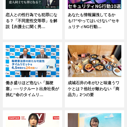
恋人との性行為でも犯罪にな
あなたも情報漏洩してるか
る？「不同意性交等罪」を解
も!?“やってはいけない”セキ
説【弁護士に聞く男…
ュリティNG行動…
専門家インタビュー
専門家インタビュー
働き盛りほど危ない「脳梗
成城石井の冬がひと味違うワ
塞」──リクルート出身社長が
ケとは？他社が敵わない「商
挑む“命のタイムリ…
品力」2つの要
企業インタビュー
グルメ