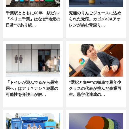
千葉駅とともに60年 駅ビル
究極のりんごジュースに込め
『ペリエ千葉』はなぜ"地元の
られた覚悟。カゴメ×JAアオ
日常"であり続…
レンが挑む青森り…
ニュース
ニュース
「トイレが混んでるから異性
“選択と集中”の徹底で最年少
用へ」はアリ？ナシ？犯罪の
クラスの代表が挑んだ事業再
可能性を弁護士が解…
生。黒字化達成の…
ニュース, 専門家インタビュー
ニュース