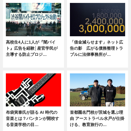
高校生4人に1人が『闇バイ
「借金減らせます」ネット広
ト』広告を経験│産官学民が
告の影 広がる債務整理トラ
主導する防止プロジ…
ブルに法律事務所が…
ニュース
ニュース
布袋寅泰氏が語る AI 時代の
首都圏名門校が茨城を選ぶ理
音楽とは？バンタンが開校す
由 アーストラベル水戸が仕掛
る音楽学校の目…
ける、教育旅行の…