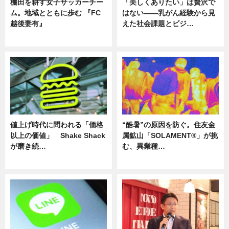
棚田を耕す女子サッカーチー
「美しくありたい」は贅沢で
ム。地域とともに歩む 『FC
はない――乳がん経験から見
越後妻有』
えた社会課題とビジ…
ニュース
ニュース
値上げ時代に問われる「価格
“酷暑”の原因を防ぐ。住友金
以上の価値」 Shake Shack
属鉱山「SOLAMENT®」が挑
が磨き続…
む、異業種…
ニュース
ニュース