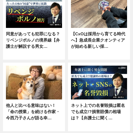
同意があっても犯罪になる？
【CxOは採用から育てる時代
リベンジポルノの境界線【弁
へ】急成長企業クオンティア
護士が解説する男女…
が始める新しい採…
専門家インタビュー
ニュース
他人と比べる意味はない！
ネット上での名誉毀損は匿名
「命の授業」を続ける作家・
でも成立!?損害賠償の相場
今西乃子さんが語る幸…
は？【弁護士に聞く…
専門家インタビュー
専門家インタビュー