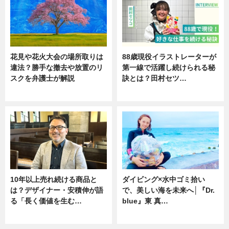
花見や花火大会の場所取りは
88歳現役イラストレーターが
違法？勝手な撤去や放置のリ
第一線で活躍し続けられる秘
スクを弁護士が解説
訣とは？田村セツ…
ニュース
専門家インタビュー
10年以上売れ続ける商品と
ダイビング×水中ゴミ拾い
は？デザイナー・安積伸が語
で、美しい海を未来へ│『Dr.
る「長く価値を生む…
blue』東 真…
ニュース
ニュース