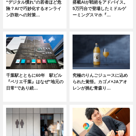
“デジタル慣れ”の若者ほど危
搭載AIが戦術をアドバイス。
険？AIで巧妙化するオンライ
5万円台で登場したミドルゲ
ン詐欺への対策…
ーミングスマホ『…
ニュース
ニュース
千葉駅とともに60年 駅ビル
究極のりんごジュースに込め
『ペリエ千葉』はなぜ"地元の
られた覚悟。カゴメ×JAアオ
日常"であり続…
レンが挑む青森り…
ニュース
ニュース