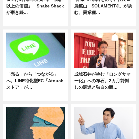
以上の価値」 Shake Shack
属鉱山「SOLAMENT®」が挑
が磨き続…
む、異業種…
ニュース
ニュース
「売る」から「つながる」
成城石井が挑む「ロングサマ
へ。LINE特化型EC「Atouch
ー化」への布石。2カ月前倒
ストア」が…
しの調達と独自の商…
ニュース
ニュース