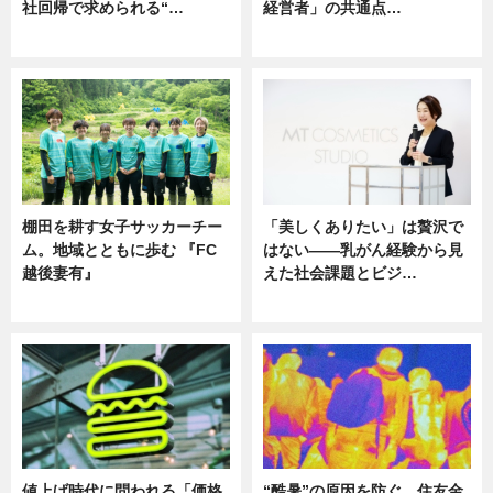
社回帰で求められる“…
経営者」の共通点…
ニュース
ニュース
棚田を耕す女子サッカーチー
「美しくありたい」は贅沢で
ム。地域とともに歩む 『FC
はない――乳がん経験から見
越後妻有』
えた社会課題とビジ…
ニュース
ニュース
値上げ時代に問われる「価格
“酷暑”の原因を防ぐ。住友金