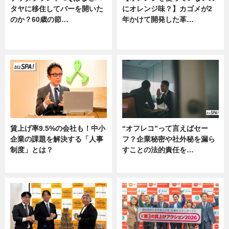
タヤに移住してバーを開いた
にオレンジ味？】カゴメが2
のか？60歳の節…
年かけて開発した革…
ニュース
グルメ, ニュース, 企業インタビュ
ー
賃上げ率9.5%の会社も！中小
“オフレコ”って言えばセー
企業の課題を解決する「人事
フ？企業秘密や社外秘を漏ら
制度」とは？
すことの法的責任を…
ニュース
ニュース, 専門家インタビュー