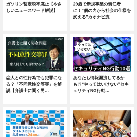
ガソリン暫定税率廃止【やさ
29歳で新規事業の責任者
しいニュースワード解説】
に！“個の力から社会の仕様を
変える”カオナビ流…
ニュース
企業インタビュー
恋人との性行為でも犯罪にな
あなたも情報漏洩してるか
る？「不同意性交等罪」を解
も!?“やってはいけない”セキ
説【弁護士に聞く男…
ュリティNG行動…
専門家インタビュー
専門家インタビュー