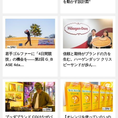
を動かす設計図”
ニュース
ニュース
若手ゴルファーに「4日間競
信頼と期待がブランドの力を
技」の機会を——第2回 G_B
生む。ハーゲンダッツ クリス
ASE 4da…
ピーサンドが歩ん…
ニュース
ニュース
ブッダブランド CQはなぜパ
【オレンジを使っていないの