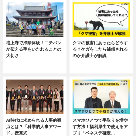
増上寺で掃除体験！ニチバン
クマの被害にあったらどうす
が伝える手をいたわることの
る？ケガをしたら補償される
大切さ
のか弁護士が解説
ニュース, 企業インタビュー, 暮ら
専門家インタビュー
し
AI時代に求められる人事的観
スマホひとつで手取りを増や
点とは？「科学的人事アワー
す方法！福利厚生で使えるア
ド」授賞式
プリ「ベネステ確定…