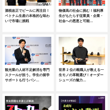
酒税改正でビールに再注目！
物価高の社会に挑む！福利厚
ベトナム生産の本格的な味わ
生がもたらす従業員・企業・
いで市場に挑戦
社会への恩恵と可能…
ニュース
ニュース
観光業の人材不足解消を専門
世界 2 位の靴職人が教える一
スクールが担う。学生の留学
生モノの革靴選び！オーダー
サポートも行うバン…
シューズの魅力…
ニュース, 企業インタビュー
ニュース, 専門家インタビュー