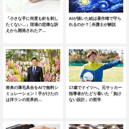
「小さな手に何度も針を刺し
AIが描いた絵は著作権で守ら
たくない…」現場の悲痛な訴
れるのか？│弁護士が解説
えから開発されたア…
ニュース
ニュース
将来の薄毛具合をAIで無料シ
17歳でドイツへ。元サッカー
ミュレーション！手がけたの
指導者がたどり着いた「負け
は洋ランの世界的…
ない設計」の哲学
ニュース
ニュース
sponsored by 河野メリクロン