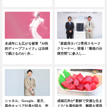
ニュース
企業インタビュー
未成年にも広がる被害『AI性
「家庭用タバコ専用スモーク
的ディープフェイク』は法律
クリーナー」登場！“最後の分
で裁けるのか│弁…
煙空間”に参入し…
ニュース
ニュース
シャネル、Google、楽天、
成城石井が"新鮮で安価な生ま
異色キャリア社長が語る 売
ぐろ"を通年販売 難題を実現