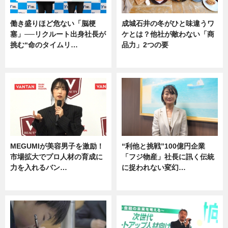
働き盛りほど危ない「脳梗
成城石井の冬がひと味違うワ
塞」──リクルート出身社長が
ケとは？他社が敵わない「商
挑む“命のタイムリ…
品力」2つの要
企業インタビュー
グルメ
MEGUMIが美容男子を激励！
“利他と挑戦”100億円企業
市場拡大でプロ人材の育成に
「フジ物産」社長に訊く伝統
力を入れるバン…
に捉われない変幻…
企業インタビュー
ニュース