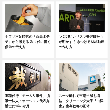
ナフサ不足時代の「白黒ポテ
“バズる”カリスマ美容師たち
チ」から考える 次世代に響く
が明かす 引きつけるSNS動画
価値の伝え方
の作り方
ニュース
ニュース
退職代行「モームリ事件」 弁
スーツ離れで市場半減も増
護士法人・オーシャン代表弁
益 クリーニング大手『白洋
護士に1年6か月…
舍』生存戦略の正体