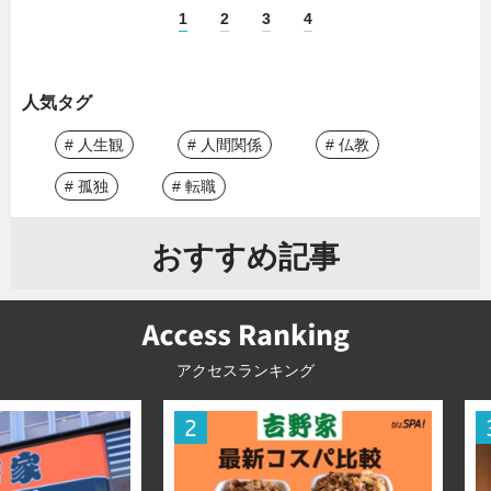
1
2
3
4
人気タグ
# 人生観
# 人間関係
# 仏教
# 孤独
# 転職
おすすめ記事
アクセスランキング