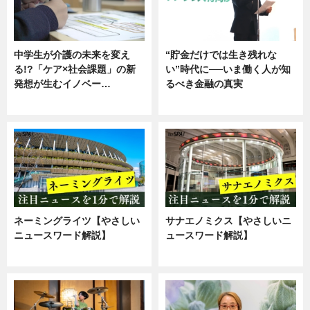
中学生が介護の未来を変え
“貯金だけでは生き残れな
る!?「ケア×社会課題」の新
い”時代に──いま働く人が知
発想が生むイノベー…
るべき金融の真実
ニュース
企業インタビュー
ネーミングライツ【やさしい
サナエノミクス【やさしいニ
ニュースワード解説】
ュースワード解説】
ニュース
ニュース