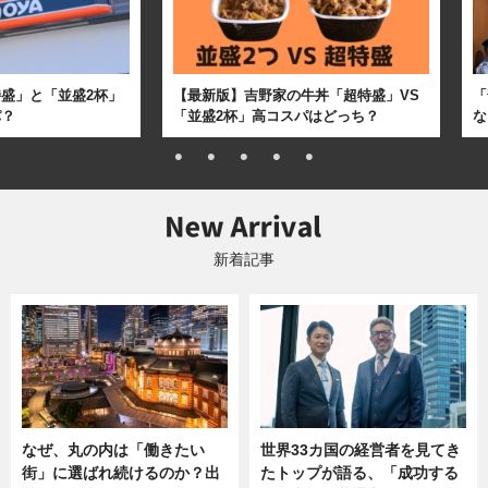
盛」と「並盛2杯」
【最新版】吉野家の牛丼「超特盛」VS
「
パ？
「並盛2杯」高コスパはどっち？
な
新着記事
なぜ、丸の内は「働きたい
世界33カ国の経営者を見てき
街」に選ばれ続けるのか？出
たトップが語る、「成功する