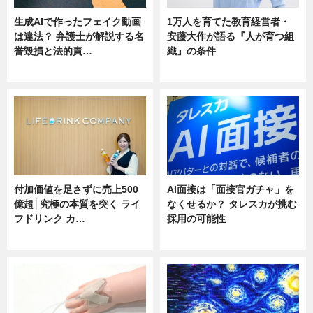
生成AIで作ったフェイク動画
1万人を育てた教育経営者・
は違法？ 弁護士が解説する名
安藤大作が語る『人が育つ組
誉毀損と法的責…
織』の条件
ニュース
ニュース
付加価値を足さずに売上500
AI面接は「面接官ガチャ」を
億超│究極の本質を突く ライ
なくせるか？ タレスカが挑む
フドリンク カ…
採用の可能性
ニュース
ニュース