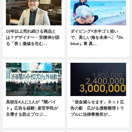
10年以上売れ続ける商品と
ダイビング×水中ゴミ拾い
は？デザイナー・安積伸が語
で、美しい海を未来へ│『Dr.
る「長く価値を生む…
blue』東 真…
ニュース
ニュース
高校生4人に1人が『闇バイ
「借金減らせます」ネット広
ト』広告を経験│産官学民が
告の影 広がる債務整理トラ
主導する防止プロジ…
ブルに法律事務所が…
ニュース
ニュース