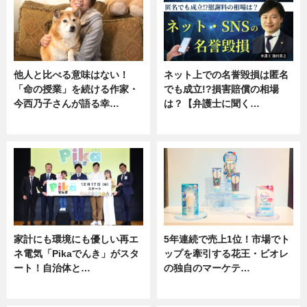
他人と比べる意味はない！
ネット上での名誉毀損は匿名
「命の授業」を続ける作家・
でも成立!?損害賠償の相場
今西乃子さんが語る幸…
は？【弁護士に聞く…
専門家インタビュー
専門家インタビュー
家計にも環境にも優しい再エ
5年連続で売上1位！市場でト
ネ電気「Pikaでんき」がスタ
ップを牽引する花王・ビオレ
ート！自治体と…
の独自のマーケテ…
ニュース
ニュース, 暮らし