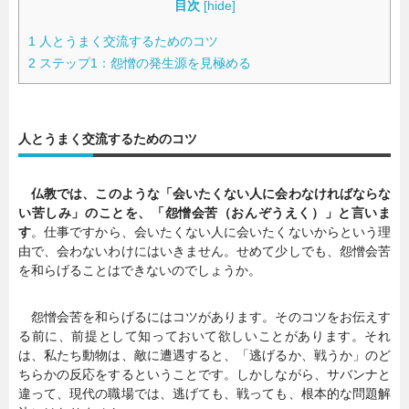
目次
[
hide
]
1
人とうまく交流するためのコツ
2
ステップ1：怨憎の発生源を見極める
人とうまく交流するためのコツ
仏教では、このような「会いたくない人に会わなければならな
い苦しみ」のことを、「怨憎会苦（おんぞうえく）」と言いま
す
。仕事ですから、会いたくない人に会いたくないからという理
由で、会わないわけにはいきません。せめて少しでも、怨憎会苦
を和らげることはできないのでしょうか。
怨憎会苦を和らげるにはコツがあります。そのコツをお伝えす
る前に、前提として知っておいて欲しいことがあります。それ
は、私たち動物は、敵に遭遇すると、「逃げるか、戦うか」のど
ちらかの反応をするということです。しかしながら、サバンナと
違って、現代の職場では、逃げても、戦っても、根本的な問題解