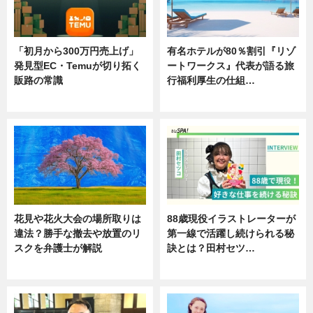
「初月から300万円売上げ」
有名ホテルが80％割引『リゾ
発見型EC・Temuが切り拓く
ートワークス』代表が語る旅
販路の常識
行福利厚生の仕組…
ニュース
ニュース
花見や花火大会の場所取りは
88歳現役イラストレーターが
違法？勝手な撤去や放置のリ
第一線で活躍し続けられる秘
スクを弁護士が解説
訣とは？田村セツ…
ニュース
専門家インタビュー