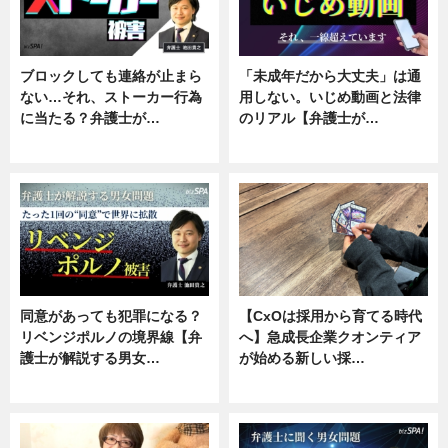
ブロックしても連絡が止まら
「未成年だから大丈夫」は通
ない…それ、ストーカー行為
用しない。いじめ動画と法律
に当たる？弁護士が…
のリアル【弁護士が…
ニュース, 専門家インタビュー
ニュース, 専門家インタビュー
同意があっても犯罪になる？
【CxOは採用から育てる時代
リベンジポルノの境界線【弁
へ】急成長企業クオンティア
護士が解説する男女…
が始める新しい採…
専門家インタビュー
ニュース