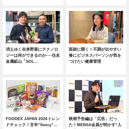
ニュース
消えゆく在来野菜にテクノロ
医師に聞く！不調が出やすい
ジーは何ができるのか──住友
春にビジネスパーソンが気を
金属鉱山「SOL…
つけたい健康管理
ニュース
ニュース
FOODEX JAPAN 2026トレン
映画予告編は「広告」だっ
ドチェック！甘辛“Swicy”…
た！MENSA会員が明かす“人