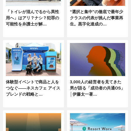
「トイレが混んでるから異性
“選択と集中”の徹底で最年少
用へ」はアリ？ナシ？犯罪の
クラスの代表が挑んだ事業再
可能性を弁護士が解…
生。黒字化達成の…
ニュース, 専門家インタビュー
ニュース
体験型イベントで商品と人を
3,000人の経営者を見てきた
つなぐ――ネスカフェ アイス
男が語る「成功者の共通OS」
ブレンドの戦略と…
│伊藤太一著…
ニュース
ニュース