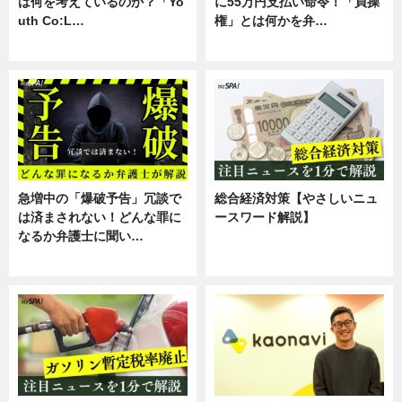
は何を考えているのか？「Yo
に55万円支払い命令！「貞操
uth Co:L…
権」とは何かを弁…
スキル
専門家インタビュー
急増中の「爆破予告」冗談で
総合経済対策【やさしいニュ
は済まされない！どんな罪に
ースワード解説】
なるか弁護士に聞い…
ニュース
専門家インタビュー