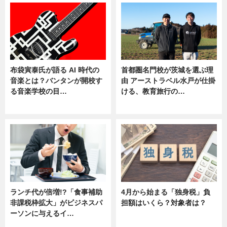
布袋寅泰氏が語る AI 時代の
首都圏名門校が茨城を選ぶ理
音楽とは？バンタンが開校す
由 アーストラベル水戸が仕掛
る音楽学校の目…
ける、教育旅行の…
ニュース
ニュース
ランチ代が倍増!?「食事補助
4月から始まる「独身税」負
非課税枠拡大」がビジネスパ
担額はいくら？対象者は？
ーソンに与えるイ…
ニュース