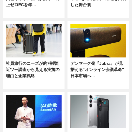
上ゼロECを年…
した舞台裏
ニュース
ニュース
社員旅行のニーズが約7割増│
デンマーク発『Jabra』が見
近ツー調査から見える実施の
据える“オンライン会議革命”
理由と企業戦略
日本市場へ…
ニュース
ニュース