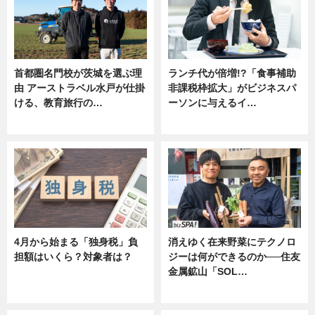
首都圏名門校が茨城を選ぶ理
ランチ代が倍増!?「食事補助
由 アーストラベル水戸が仕掛
非課税枠拡大」がビジネスパ
ける、教育旅行の…
ーソンに与えるイ…
ニュース
ニュース
4月から始まる「独身税」負
消えゆく在来野菜にテクノロ
担額はいくら？対象者は？
ジーは何ができるのか──住友
金属鉱山「SOL…
ニュース
ニュース