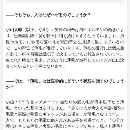
――そもそも、人はなぜハゲるのでしょうか？
小山太郎（以下、小山）：
男性の場合は男性ホルモンの働きによ
り、思春期以降に髪が徐々に細く抜けやすくなっていきます。男
性ホルモンに敏感な髪の毛が頭頂部と生え際に集まっているの
で、この部位で薄毛が進行していきます。薄毛の進行には個人差
があり、80％程度は遺伝子で決まっていると報告されています。
生まれた時点で将来、どのように薄毛が進行していくかがほぼ決
まっているという事になります。
――では、「薄毛」とは医学的にどういう状態を指すのでしょう
か？
小山：
1平方センチメートル当たりの髪の毛が何本以下だと薄
毛、といった基準はありません。「多くの人が考える年齢相応の
毛量と実際の毛量にギャップがある場合」が薄毛となります。一
方で、もともとの毛量に個人差がある事を考慮すると、「自分が
理想と考える毛量と実際の毛量にギャップがある」場合も薄毛と