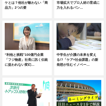
ケとは？他社が敵わない「商
市場拡大でプロ人材の育成に
品力」2つの要
力を入れるバン…
グルメ
企業インタビュー
“利他と挑戦”100億円企業
中学生が介護の未来を変え
「フジ物産」社長に訊く伝統
る!?「ケア×社会課題」の新
に捉われない変幻…
発想が生むイノベー…
ニュース
ニュース