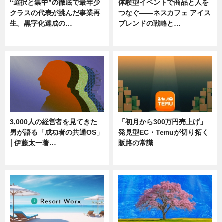
“選択と集中”の徹底で最年少
体験型イベントで商品と人を
クラスの代表が挑んだ事業再
つなぐ――ネスカフェ アイス
生。黒字化達成の…
ブレンドの戦略と…
ニュース
ニュース
3,000人の経営者を見てきた
「初月から300万円売上げ」
男が語る「成功者の共通OS」
発見型EC・Temuが切り拓く
│伊藤太一著…
販路の常識
ニュース
ニュース