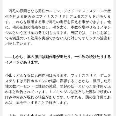
薄毛の原因となる男性ホルモン、ジヒドロテストステロンの産
生を抑える飲み薬にフィナステリドとデュタステリドがありま
す。これらを服用する事で薄毛の進行を抑える事ができます。他
に、毛の細胞の増殖を促し、毛を太く、本数を増やせるミノキシ
ジルという塗り薬の発毛剤もあります。当院では、これらを試し
ても満足のいく効果を実感できない人に対してオリジナル治療も
用意しています。
――しかし、薬の服用は副作用が出たり、一生飲み続けたりする
イメージがあります。
小山：
どんな薬にも副作用はあります。フィナステリド、デュタ
ステリドは男性ホルモンの代謝に影響することから、服用した男
性の数パーセントに性欲の減退、勃起の低下といった副作用が現
れると報告されています。ミノキシジルは塗布した部位で頭皮の
痒みや赤みが現れる場合があります。いずれも、薬の副作用であ
れば、薬を中止することで解決します。
また、薬を中止すれば、その効果はなくなりますので薄毛治療