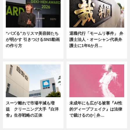
“バズる”カリスマ美容師たち
退職代行「モームリ事件」 弁
が明かす 引きつけるSNS動画
護士法人・オーシャン代表弁
の作り方
護士に1年6か月…
ニュース
ニュース
スーツ離れで市場半減も増
未成年にも広がる被害『AI性
益 クリーニング大手『白洋
的ディープフェイク』は法律
舍』生存戦略の正体
で裁けるのか│弁…
企業インタビュー
ニュース