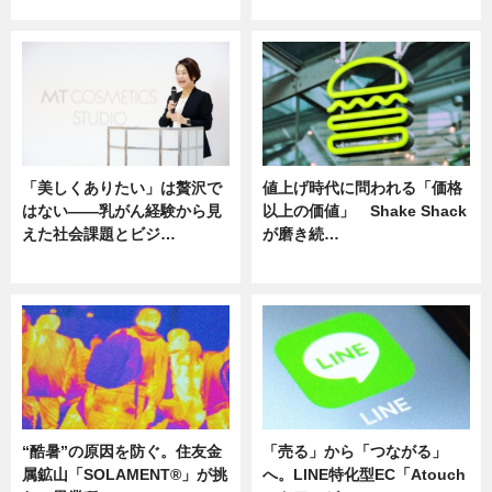
ニュース
ニュース
「美しくありたい」は贅沢で
値上げ時代に問われる「価格
はない――乳がん経験から見
以上の価値」 Shake Shack
えた社会課題とビジ…
が磨き続…
ニュース
ニュース
“酷暑”の原因を防ぐ。住友金
「売る」から「つながる」
属鉱山「SOLAMENT®」が挑
へ。LINE特化型EC「Atouch