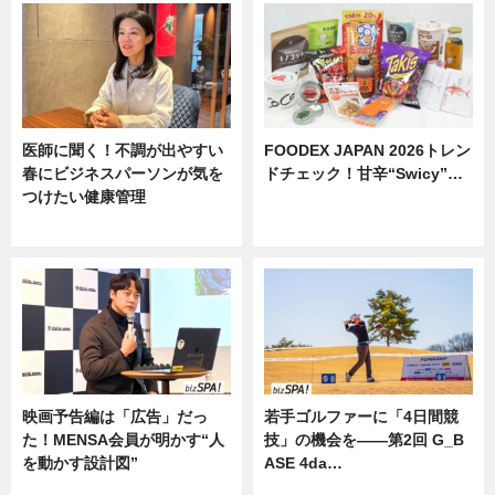
医師に聞く！不調が出やすい
FOODEX JAPAN 2026トレン
春にビジネスパーソンが気を
ドチェック！甘辛“Swicy”…
つけたい健康管理
ニュース
ニュース
映画予告編は「広告」だっ
若手ゴルファーに「4日間競
た！MENSA会員が明かす“人
技」の機会を——第2回 G_B
を動かす設計図”
ASE 4da…
ニュース
ニュース