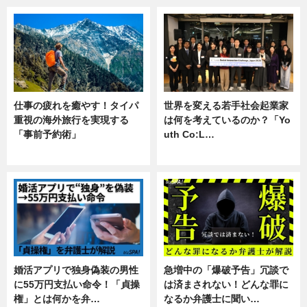
仕事の疲れを癒やす！タイパ
世界を変える若手社会起業家
重視の海外旅行を実現する
は何を考えているのか？「Yo
「事前予約術」
uth Co:L…
暮らし
スキル
婚活アプリで独身偽装の男性
急増中の「爆破予告」冗談で
に55万円支払い命令！「貞操
は済まされない！どんな罪に
権」とは何かを弁…
なるか弁護士に聞い…