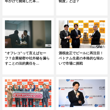
年かけて開発した革…
制度」とは？
グルメ, ニュース, 企業インタビュ
ニュース
ー
“オフレコ”って言えばセー
酒税改正でビールに再注目！
フ？企業秘密や社外秘を漏ら
ベトナム生産の本格的な味わ
すことの法的責任を…
いで市場に挑戦
ニュース, 専門家インタビュー
ニュース