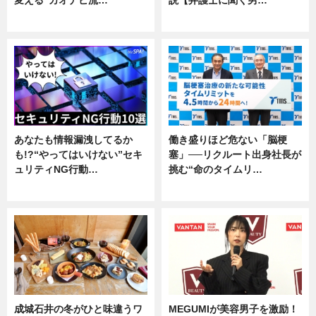
企業インタビュー
専門家インタビュー
あなたも情報漏洩してるか
働き盛りほど危ない「脳梗
も!?“やってはいけない”セキ
塞」──リクルート出身社長が
ュリティNG行動…
挑む“命のタイムリ…
専門家インタビュー
企業インタビュー
成城石井の冬がひと味違うワ
MEGUMIが美容男子を激励！