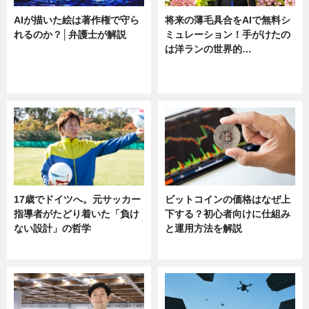
AIが描いた絵は著作権で守ら
将来の薄毛具合をAIで無料シ
れるのか？│弁護士が解説
ミュレーション！手がけたの
は洋ランの世界的…
ニュース
ニュース
sponsored by 河野メリクロン
17歳でドイツへ。元サッカー
ビットコインの価格はなぜ上
指導者がたどり着いた「負け
下する？初心者向けに仕組み
ない設計」の哲学
と運用方法を解説
ニュース
ニュース