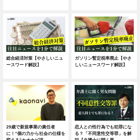
専門家インタビュー
専門家インタビュー
総合経済対策【やさしいニュ
ガソリン暫定税率廃止【やさ
ースワード解説】
しいニュースワード解説】
ニュース
ニュース
29歳で新規事業の責任者
恋人との性行為でも犯罪にな
に！“個の力から社会の仕様を
る？「不同意性交等罪」を解
変える”カオナビ流…
説【弁護士に聞く男…