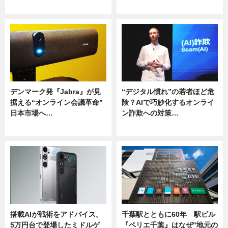
ニュース
ニュース
デンマーク発『Jabra』が見
“デジタル慣れ”の若者ほど危
据える“オンライン会議革命”
険？AIで巧妙化するオンライ
日本市場へ…
ン詐欺への対策…
ニュース
ニュース
搭載AIが戦術をアドバイス。
千葉駅とともに60年 駅ビル
5万円台で登場したミドルゲ
『ペリエ千葉』はなぜ"地元の