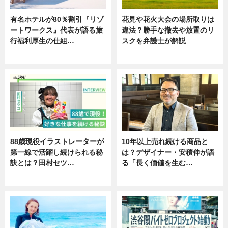
有名ホテルが80％割引『リゾ
花見や花火大会の場所取りは
ートワークス』代表が語る旅
違法？勝手な撤去や放置のリ
行福利厚生の仕組…
スクを弁護士が解説
ニュース
ニュース
88歳現役イラストレーターが
10年以上売れ続ける商品と
第一線で活躍し続けられる秘
は？デザイナー・安積伸が語
訣とは？田村セツ…
る「長く価値を生む…
専門家インタビュー
ニュース