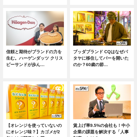
信頼と期待がブランドの力を
ブッダブランド CQはなぜパ
生む。ハーゲンダッツ クリス
タヤに移住してバーを開いた
ピーサンドが歩ん…
のか？60歳の節…
ニュース
ニュース
【オレンジを使っていないの
賃上げ率9.5%の会社も！中小
にオレンジ味？】カゴメが2
企業の課題を解決する「人事