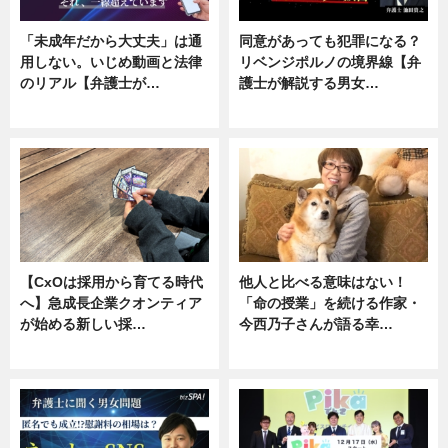
「未成年だから大丈夫」は通
同意があっても犯罪になる？
用しない。いじめ動画と法律
リベンジポルノの境界線【弁
のリアル【弁護士が…
護士が解説する男女…
ニュース, 専門家インタビュー
専門家インタビュー
【CxOは採用から育てる時代
他人と比べる意味はない！
へ】急成長企業クオンティア
「命の授業」を続ける作家・
が始める新しい採…
今西乃子さんが語る幸…
ニュース
専門家インタビュー