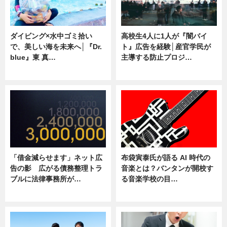
ダイビング×水中ゴミ拾い
高校生4人に1人が『闇バイ
で、美しい海を未来へ│『Dr.
ト』広告を経験│産官学民が
blue』東 真…
主導する防止プロジ…
ニュース
ニュース
「借金減らせます」ネット広
布袋寅泰氏が語る AI 時代の
告の影 広がる債務整理トラ
音楽とは？バンタンが開校す
ブルに法律事務所が…
る音楽学校の目…
ニュース
ニュース