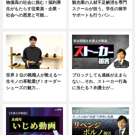
物価高の社会に挑む！福利厚
観光業の人材不足解消を専門
生がもたらす従業員・企業・
スクールが担う。学生の留学
社会への恩恵と可能…
サポートも行うバン…
ニュース
ニュース, 企業インタビュー
世界 2 位の靴職人が教える一
ブロックしても連絡が止まら
生モノの革靴選び！オーダー
ない…それ、ストーカー行為
シューズの魅力…
に当たる？弁護士が…
ニュース, 専門家インタビュー
ニュース, 専門家インタビュー