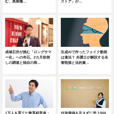
む、異業種…
ストア」が…
ニュース
ニュース
成城石井が挑む「ロングサマ
生成AIで作ったフェイク動画
ー化」への布石。2カ月前倒
は違法？ 弁護士が解説する名
しの調達と独自の商…
誉毀損と法的責…
ニュース
ニュース
1万人を育てた教育経営者・
付加価値を足さずに売上500