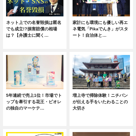
ネット上での名誉毀損は匿名
家計にも環境にも優しい再エ
でも成立!?損害賠償の相場
ネ電気「Pikaでんき」がスタ
は？【弁護士に聞く…
ート！自治体と…
専門家インタビュー
ニュース
5年連続で売上1位！市場でト
増上寺で掃除体験！ニチバン
ップを牽引する花王・ビオレ
が伝える手をいたわることの
の独自のマーケテ…
大切さ
ニュース, 暮らし
ニュース, 企業インタビュー, 暮ら
し