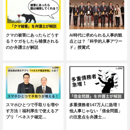
クマの被害にあったらどうす
AI時代に求められる人事的観
る？ケガをしたら補償される
点とは？「科学的人事アワー
のか弁護士が解説
ド」授賞式
専門家インタビュー
ニュース
スマホひとつで手取りを増や
多重債務者147万人に急増！
す方法！福利厚生で使えるア
他人事じゃない「借金問題」
プリ「ベネステ確定…
の注意点を弁護士…
企業インタビュー
専門家インタビュー