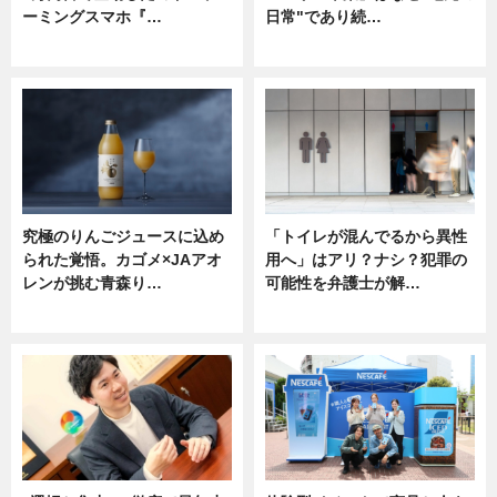
ーミングスマホ『…
日常"であり続…
ニュース
ニュース
究極のりんごジュースに込め
「トイレが混んでるから異性
られた覚悟。カゴメ×JAアオ
用へ」はアリ？ナシ？犯罪の
レンが挑む青森り…
可能性を弁護士が解…
ニュース
ニュース, 専門家インタビュー