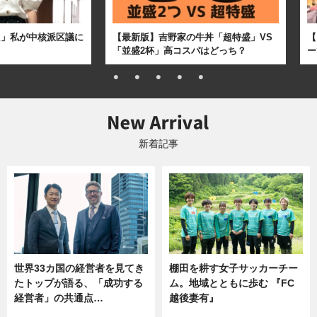
た」私が中核派区議に
【最新版】吉野家の牛丼「超特盛」VS
【
「並盛2杯」高コスパはどっち？
ー
新着記事
世界33カ国の経営者を見てき
棚田を耕す女子サッカーチー
たトップが語る、「成功する
ム。地域とともに歩む 『FC
経営者」の共通点…
越後妻有』