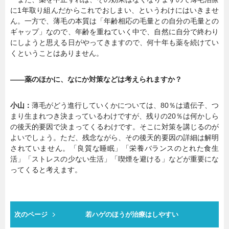
に1年取り組んだからこれでおしまい、というわけにはいきませ
ん。一方で、薄毛の本質は「年齢相応の毛量との自分の毛量との
ギャップ」なので、年齢を重ねていく中で、自然に自分で終わり
にしようと思える日がやってきますので、何十年も薬を続けてい
くということはありません。
――薬のほかに、なにか対策などは考えられますか？
小山：
薄毛がどう進行していくかについては、80％は遺伝子、つ
まり生まれつき決まっているわけですが、残りの20％は何かしら
の後天的要因で決まってくるわけです。そこに対策を講じるのが
よいでしょう。ただ、残念ながら、その後天的要因の詳細は解明
されていません。「良質な睡眠」「栄養バランスのとれた食生
活」「ストレスの少ない生活」「喫煙を避ける」などが重要にな
ってくると考えます。
次のページ
若ハゲのほうが治療はしやすい