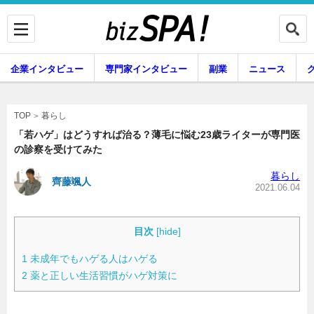
企業インタビュー
専門家インタビュー
副業
ニュース
暮らし
エンタメ
暮らし
TOP
「若ハゲ」はどうすれば治る？薄毛に悩む23歳ライターが専門医
の診察を受けてみた
企業インタビュー
専門家インタビュー
暮らし
齊藤颯人
2021.06.04
副業
ニュース
目次
[
hide
]
1
未成年でもハゲる人はハゲる
2
薬と正しい生活習慣がハゲ対策に
グルメ
スキル