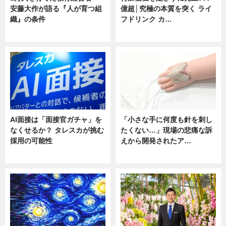
安藤大作が語る『人が育つ組
億超│究極の本質を突く ライ
織』の条件
フドリンク カ…
ニュース
ニュース
AI面接は「面接官ガチャ」を
「小さな手に何度も針を刺し
なくせるか？ タレスカが挑む
たくない…」現場の悲痛な訴
採用の可能性
えから開発されたア…
ニュース
ニュース