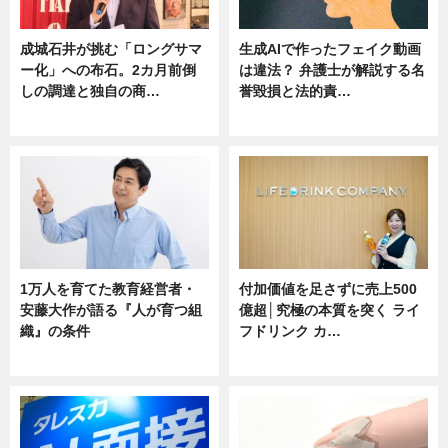
成城石井が挑む「ロングサマ
生成AIで作ったフェイク動画
ー化」への布石。2カ月前倒
は違法？ 弁護士が解説する名
しの調達と独自の商…
誉毀損と法的責…
ニュース
ニュース
1万人を育てた教育経営者・
付加価値を足さずに売上500
安藤大作が語る『人が育つ組
億超│究極の本質を突く ライ
織』の条件
フドリンク カ…
ニュース
ニュース