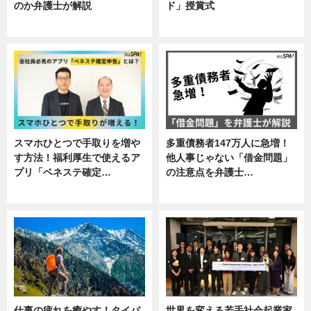
のか弁護士が解説
ド」授賞式
専門家インタビュー
ニュース
スマホひとつで手取りを増や
多重債務者147万人に急増！
す方法！福利厚生で使えるア
他人事じゃない「借金問題」
プリ「ベネステ確定…
の注意点を弁護士…
企業インタビュー
専門家インタビュー
仕事の疲れを癒やす！タイパ
世界を変える若手社会起業家