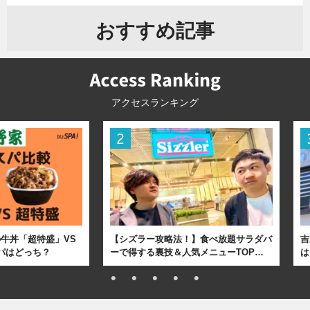
おすすめ記事
アクセスランキング
牛丼「超特盛」VS
【シズラー攻略法！】食べ放題サラダバ
吉
パはどっち？
ーで得する裏技＆人気メニューTOP…
は