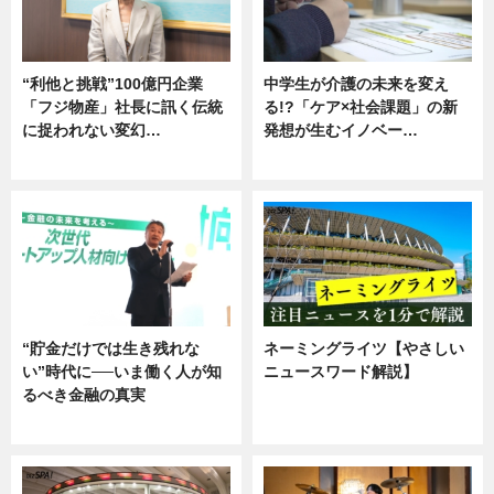
“利他と挑戦”100億円企業
中学生が介護の未来を変え
「フジ物産」社長に訊く伝統
る!?「ケア×社会課題」の新
に捉われない変幻…
発想が生むイノベー…
ニュース
ニュース
“貯金だけでは生き残れな
ネーミングライツ【やさしい
い”時代に──いま働く人が知
ニュースワード解説】
るべき金融の真実
ニュース
企業インタビュー