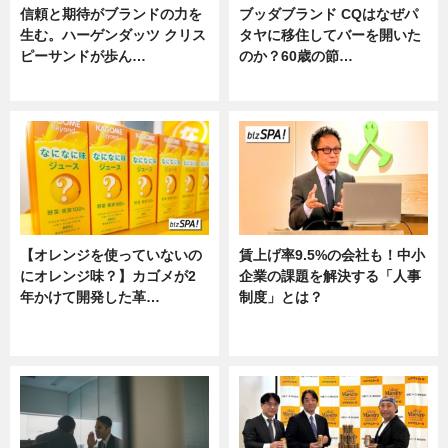
信頼と期待がブランドの力を
ブッダブランド CQはなぜパ
生む。ハーゲンダッツ クリス
タヤに移住してバーを開いた
ピーサンドが歩ん…
のか？60歳の節…
ニュース
ニュース
【オレンジを使っていないの
賃上げ率9.5%の会社も！中小
にオレンジ味？】カゴメが2
企業の課題を解決する「人事
年かけて開発した革…
制度」とは？
グルメ, ニュース, 企業インタビュ
ニュース
ー