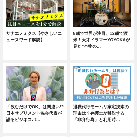
サナエノミクス【やさしいニ
8歳で世界が注目、12歳で渡
ュースワード解説】
米！天才ドラマーYOYOKAが
見た“本物の…
ニュース
エンタメ
「飲むだけでOK」は間違い!?
退職代行モームリ家宅捜索の
日本サプリメント協会代表が
理由は？弁護士が解説する
語るビジネスパ…
「非弁行為」と利用時…
ニュース
専門家インタビュー