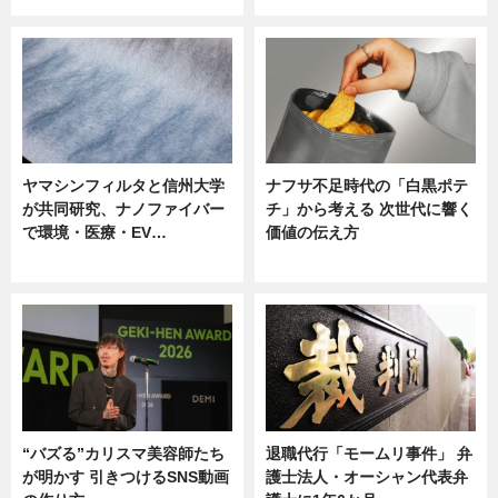
ヤマシンフィルタと信州大学
ナフサ不足時代の「白黒ポテ
が共同研究、ナノファイバー
チ」から考える 次世代に響く
で環境・医療・EV…
価値の伝え方
ニュース
ニュース
“バズる”カリスマ美容師たち
退職代行「モームリ事件」 弁
が明かす 引きつけるSNS動画
護士法人・オーシャン代表弁