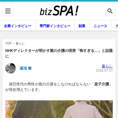
企業インタビュー
専門家インタビュー
副業
ニュース
暮らし
エンタメ
暮らし
TOP
NHKディレクターが明かす親の介護の現実「怖すぎる…」と話題
に
企業インタビュー
専門家インタビュー
暮らし
湯浅 肇
2018.07.07
就労世代の男性が親の介護をしなければならない「
息子介護
」
副業
ニュース
が現在増えています。
グルメ
スキル