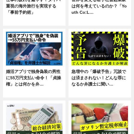
重視の海外旅行を実現する
は何を考えているのか？「Yo
「事前予約術」
uth Co:L…
暮らし
スキル
婚活アプリで独身偽装の男性
急増中の「爆破予告」冗談で
に55万円支払い命令！「貞操
は済まされない！どんな罪に
権」とは何かを弁…
なるか弁護士に聞い…
専門家インタビュー
専門家インタビュー