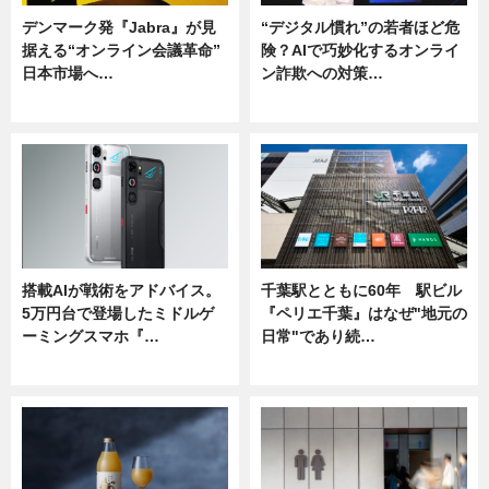
デンマーク発『Jabra』が見
“デジタル慣れ”の若者ほど危
据える“オンライン会議革命”
険？AIで巧妙化するオンライ
日本市場へ…
ン詐欺への対策…
ニュース
ニュース
搭載AIが戦術をアドバイス。
千葉駅とともに60年 駅ビル
5万円台で登場したミドルゲ
『ペリエ千葉』はなぜ"地元の
ーミングスマホ『…
日常"であり続…
ニュース
ニュース