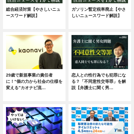
総合経済対策【やさしいニュ
ガソリン暫定税率廃止【やさ
ースワード解説】
しいニュースワード解説】
ニュース
ニュース
29歳で新規事業の責任者
恋人との性行為でも犯罪にな
に！“個の力から社会の仕様を
る？「不同意性交等罪」を解
変える”カオナビ流…
説【弁護士に聞く男…
企業インタビュー
専門家インタビュー