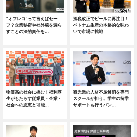
“オフレコ”って言えばセー
酒税改正でビールに再注目！
フ？企業秘密や社外秘を漏ら
ベトナム生産の本格的な味わ
すことの法的責任を…
いで市場に挑戦
ニュース, 専門家インタビュー
ニュース
物価高の社会に挑む！福利厚
観光業の人材不足解消を専門
生がもたらす従業員・企業・
スクールが担う。学生の留学
社会への恩恵と可能…
サポートも行うバン…
ニュース
ニュース, 企業インタビュー