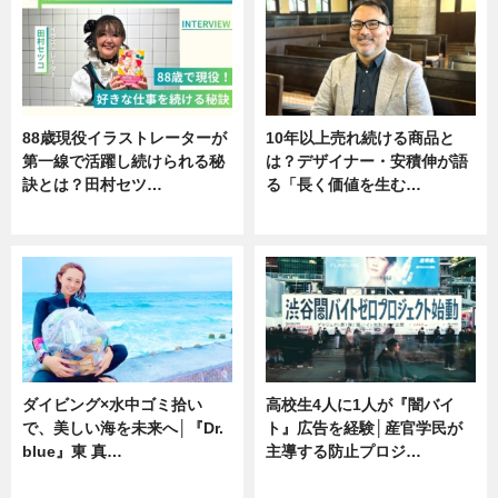
88歳現役イラストレーターが
10年以上売れ続ける商品と
第一線で活躍し続けられる秘
は？デザイナー・安積伸が語
訣とは？田村セツ…
る「長く価値を生む…
専門家インタビュー
ニュース
ダイビング×水中ゴミ拾い
高校生4人に1人が『闇バイ
で、美しい海を未来へ│『Dr.
ト』広告を経験│産官学民が
blue』東 真…
主導する防止プロジ…
ニュース
ニュース