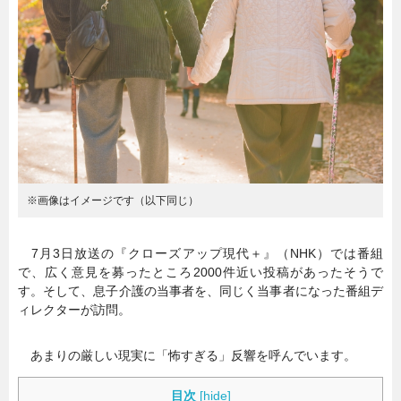
暮らし
エンタメ
連載一覧
※画像はイメージです（以下同じ）
7月3日放送の『クローズアップ現代＋』（NHK）では番組
で、広く意見を募ったところ2000件近い投稿があったそうで
す。そして、息子介護の当事者を、同じく当事者になった番組デ
ィレクターが訪問。
あまりの厳しい現実に「怖すぎる」反響を呼んでいます。
目次
[
hide
]