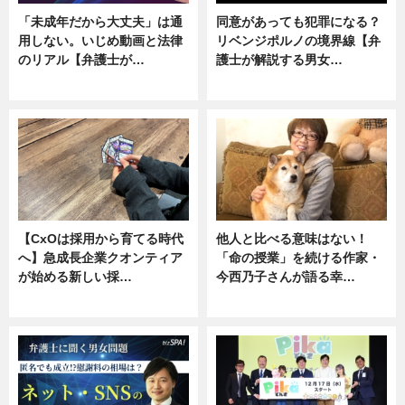
「未成年だから大丈夫」は通
同意があっても犯罪になる？
用しない。いじめ動画と法律
リベンジポルノの境界線【弁
のリアル【弁護士が…
護士が解説する男女…
ニュース, 専門家インタビュー
専門家インタビュー
【CxOは採用から育てる時代
他人と比べる意味はない！
へ】急成長企業クオンティア
「命の授業」を続ける作家・
が始める新しい採…
今西乃子さんが語る幸…
ニュース
専門家インタビュー