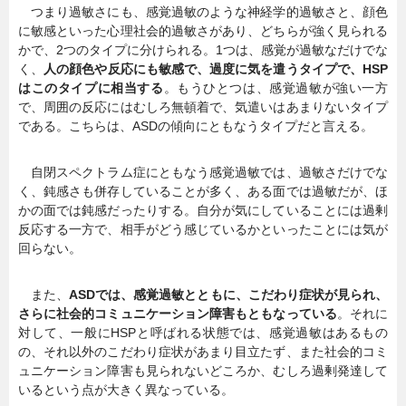
つまり過敏さにも、感覚過敏のような神経学的過敏さと、顔色
に敏感といった心理社会的過敏さがあり、どちらが強く見られる
かで、2つのタイプに分けられる。1つは、感覚が過敏なだけでな
く、
人の顔色や反応にも敏感で、過度に気を遣うタイプで、HSP
はこのタイプに相当する
。もうひとつは、感覚過敏が強い一方
で、周囲の反応にはむしろ無頓着で、気遣いはあまりないタイプ
である。こちらは、ASDの傾向にともなうタイプだと言える。
自閉スペクトラム症にともなう感覚過敏では、過敏さだけでな
く、鈍感さも併存していることが多く、ある面では過敏だが、ほ
かの面では鈍感だったりする。自分が気にしていることには過剰
反応する一方で、相手がどう感じているかといったことには気が
回らない。
また、
ASDでは、感覚過敏とともに、こだわり症状が見られ、
さらに社会的コミュニケーション障害もともなっている
。それに
対して、一般にHSPと呼ばれる状態では、感覚過敏はあるもの
の、それ以外のこだわり症状があまり目立たず、また社会的コミ
ュニケーション障害も見られないどころか、むしろ過剰発達して
いるという点が大きく異なっている。