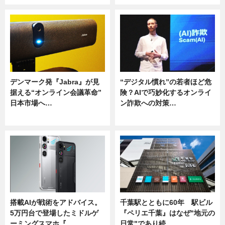
デンマーク発『Jabra』が見
“デジタル慣れ”の若者ほど危
据える“オンライン会議革命”
険？AIで巧妙化するオンライ
日本市場へ…
ン詐欺への対策…
ニュース
ニュース
搭載AIが戦術をアドバイス。
千葉駅とともに60年 駅ビル
5万円台で登場したミドルゲ
『ペリエ千葉』はなぜ"地元の
ーミングスマホ『…
日常"であり続…