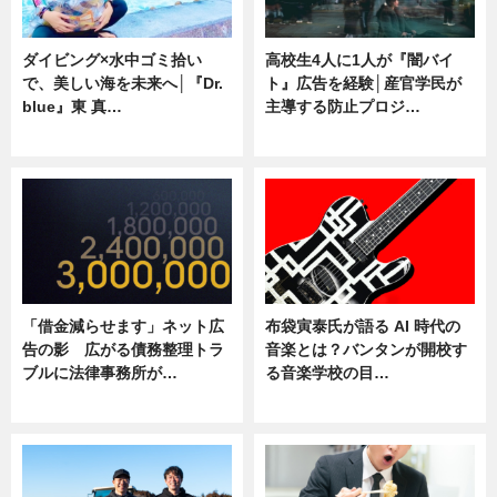
ダイビング×水中ゴミ拾い
高校生4人に1人が『闇バイ
で、美しい海を未来へ│『Dr.
ト』広告を経験│産官学民が
blue』東 真…
主導する防止プロジ…
ニュース
ニュース
「借金減らせます」ネット広
布袋寅泰氏が語る AI 時代の
告の影 広がる債務整理トラ
音楽とは？バンタンが開校す
ブルに法律事務所が…
る音楽学校の目…
ニュース
ニュース