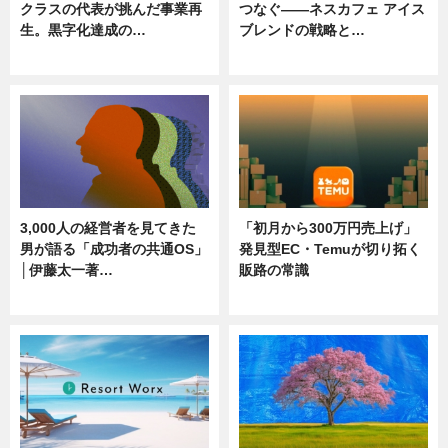
クラスの代表が挑んだ事業再
つなぐ――ネスカフェ アイス
生。黒字化達成の…
ブレンドの戦略と…
ニュース
ニュース
3,000人の経営者を見てきた
「初月から300万円売上げ」
男が語る「成功者の共通OS」
発見型EC・Temuが切り拓く
│伊藤太一著…
販路の常識
ニュース
ニュース