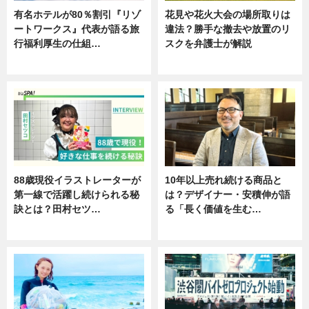
有名ホテルが80％割引『リゾ
花見や花火大会の場所取りは
ートワークス』代表が語る旅
違法？勝手な撤去や放置のリ
行福利厚生の仕組…
スクを弁護士が解説
ニュース
ニュース
88歳現役イラストレーターが
10年以上売れ続ける商品と
第一線で活躍し続けられる秘
は？デザイナー・安積伸が語
訣とは？田村セツ…
る「長く価値を生む…
専門家インタビュー
ニュース