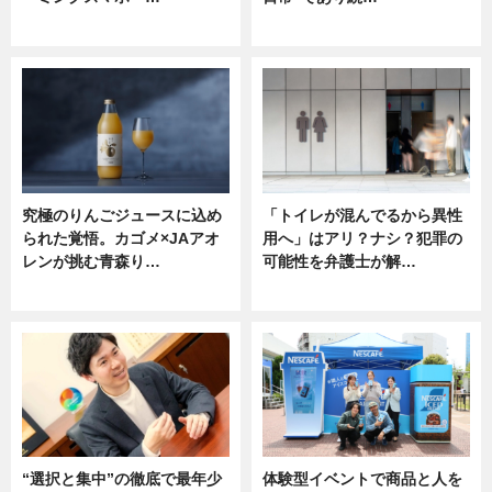
ニュース
ニュース
究極のりんごジュースに込め
「トイレが混んでるから異性
られた覚悟。カゴメ×JAアオ
用へ」はアリ？ナシ？犯罪の
レンが挑む青森り…
可能性を弁護士が解…
ニュース
ニュース, 専門家インタビュー
“選択と集中”の徹底で最年少
体験型イベントで商品と人を