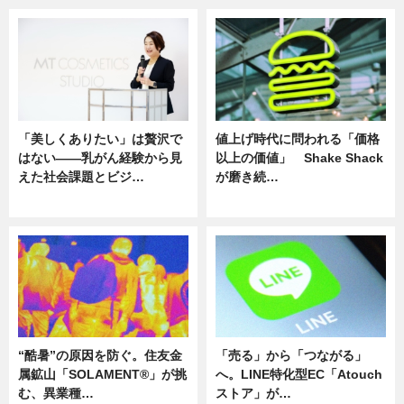
「美しくありたい」は贅沢で
値上げ時代に問われる「価格
はない――乳がん経験から見
以上の価値」 Shake Shack
えた社会課題とビジ…
が磨き続…
ニュース
ニュース
“酷暑”の原因を防ぐ。住友金
「売る」から「つながる」
属鉱山「SOLAMENT®」が挑
へ。LINE特化型EC「Atouch
む、異業種…
ストア」が…