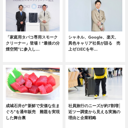
「家庭用タバコ専用スモーク
シャネル、Google、楽天、
クリーナー」登場！“最後の分
異色キャリア社長が語る 売
煙空間”に参入し…
上ゼロECを年…
ニュース
ニュース
成城石井が"新鮮で安価な生ま
社員旅行のニーズが約7割増│
ぐろ"を通年販売 難題を実現
近ツー調査から見える実施の
した舞台裏
理由と企業戦略
ニュース
ニュース