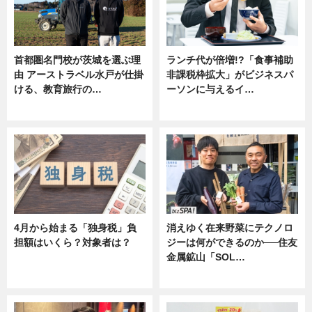
首都圏名門校が茨城を選ぶ理
ランチ代が倍増!?「食事補助
由 アーストラベル水戸が仕掛
非課税枠拡大」がビジネスパ
ける、教育旅行の…
ーソンに与えるイ…
ニュース
ニュース
4月から始まる「独身税」負
消えゆく在来野菜にテクノロ
担額はいくら？対象者は？
ジーは何ができるのか──住友
金属鉱山「SOL…
ニュース
ニュース