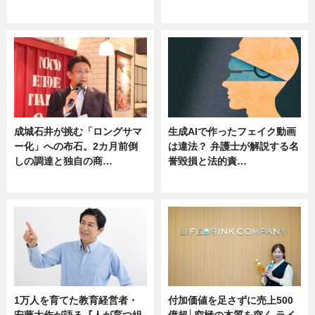
ニュース
ニュース
成城石井が挑む「ロングサマ
生成AIで作ったフェイク動画
ー化」への布石。2カ月前倒
は違法？ 弁護士が解説する名
しの調達と独自の商…
誉毀損と法的責…
ニュース
ニュース
1万人を育てた教育経営者・
付加価値を足さずに売上500
安藤大作が語る『人が育つ組
億超│究極の本質を突く ライ