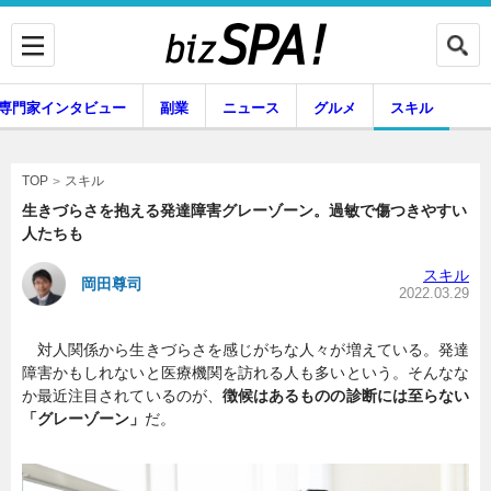
専門家インタビュー
副業
ニュース
グルメ
スキル
スキル
TOP
生きづらさを抱える発達障害グレーゾーン。過敏で傷つきやすい
人たちも
企業インタビュー
専門家インタビュー
スキル
岡田尊司
2022.03.29
対人関係から生きづらさを感じがちな人々が増えている。発達
副業
ニュース
障害かもしれないと医療機関を訪れる人も多いという。そんなな
か最近注目されているのが、
徴候はあるものの診断には至らない
「グレーゾーン」
だ。
グルメ
スキル