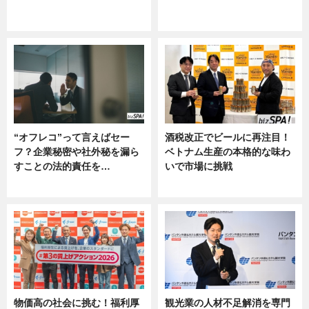
グルメ, ニュース, 企業インタビュ
ニュース
ー
“オフレコ”って言えばセー
酒税改正でビールに再注目！
フ？企業秘密や社外秘を漏ら
ベトナム生産の本格的な味わ
すことの法的責任を…
いで市場に挑戦
ニュース, 専門家インタビュー
ニュース
物価高の社会に挑む！福利厚
観光業の人材不足解消を専門