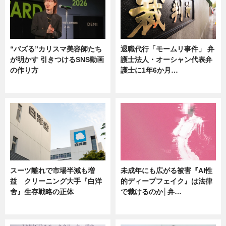
“バズる”カリスマ美容師たち
退職代行「モームリ事件」 弁
が明かす 引きつけるSNS動画
護士法人・オーシャン代表弁
の作り方
護士に1年6か月…
ニュース
ニュース
スーツ離れで市場半減も増
未成年にも広がる被害『AI性
益 クリーニング大手『白洋
的ディープフェイク』は法律
舍』生存戦略の正体
で裁けるのか│弁…
企業インタビュー
ニュース