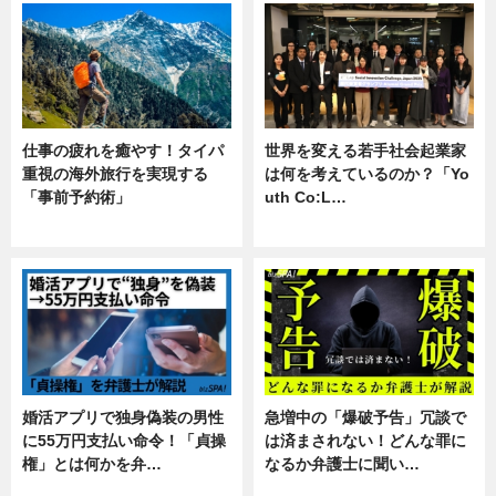
仕事の疲れを癒やす！タイパ
世界を変える若手社会起業家
重視の海外旅行を実現する
は何を考えているのか？「Yo
「事前予約術」
uth Co:L…
暮らし
スキル
婚活アプリで独身偽装の男性
急増中の「爆破予告」冗談で
に55万円支払い命令！「貞操
は済まされない！どんな罪に
権」とは何かを弁…
なるか弁護士に聞い…
専門家インタビュー
専門家インタビュー