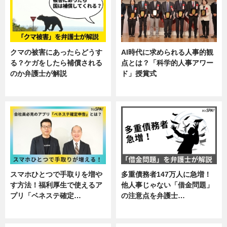
クマの被害にあったらどうす
AI時代に求められる人事的観
る？ケガをしたら補償される
点とは？「科学的人事アワー
のか弁護士が解説
ド」授賞式
専門家インタビュー
ニュース
スマホひとつで手取りを増や
多重債務者147万人に急増！
す方法！福利厚生で使えるア
他人事じゃない「借金問題」
プリ「ベネステ確定…
の注意点を弁護士…
企業インタビュー
専門家インタビュー