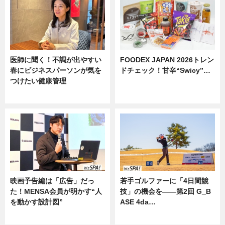
医師に聞く！不調が出やすい
FOODEX JAPAN 2026トレン
春にビジネスパーソンが気を
ドチェック！甘辛“Swicy”…
つけたい健康管理
ニュース
ニュース
映画予告編は「広告」だっ
若手ゴルファーに「4日間競
た！MENSA会員が明かす“人
技」の機会を——第2回 G_B
を動かす設計図”
ASE 4da…
ニュース
ニュース