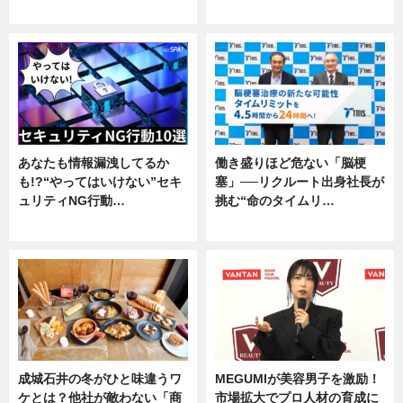
企業インタビュー
専門家インタビュー
あなたも情報漏洩してるか
働き盛りほど危ない「脳梗
も!?“やってはいけない”セキ
塞」──リクルート出身社長が
ュリティNG行動…
挑む“命のタイムリ…
専門家インタビュー
企業インタビュー
成城石井の冬がひと味違うワ
MEGUMIが美容男子を激励！
ケとは？他社が敵わない「商
市場拡大でプロ人材の育成に