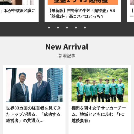
た」私が中核派区議に
【最新版】吉野家の牛丼「超特盛」VS
【
「並盛2杯」高コスパはどっち？
ー
新着記事
世界33カ国の経営者を見てき
棚田を耕す女子サッカーチー
たトップが語る、「成功する
ム。地域とともに歩む 『FC
経営者」の共通点…
越後妻有』
ニュース
ニュース