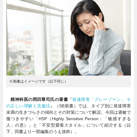
暮らし
エンタメ
連載一覧
※画像はイメージです（以下同じ）
精神科医の岡田尊司氏の著書
『
発達障害「グレーゾーン」 そ
の正しい理解と克服法
』（SB新書）では、タイプ別に発達障害
未満の生きづらさの傾向とその対策について解説。今回は過敏で
傷つきやすい「HSP（Highly Sensitive Person：「敏感すぎる
人」の意）」と「不安型愛着スタイル」について紹介する（以
下、同書より一部編集のうえ抜粋）。