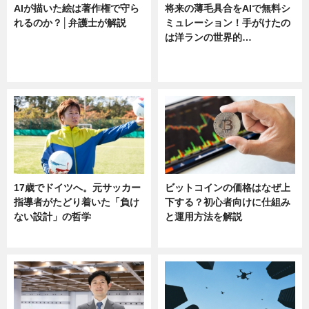
AIが描いた絵は著作権で守ら
将来の薄毛具合をAIで無料シ
れるのか？│弁護士が解説
ミュレーション！手がけたの
は洋ランの世界的…
ニュース
ニュース
sponsored by 河野メリクロン
17歳でドイツへ。元サッカー
ビットコインの価格はなぜ上
指導者がたどり着いた「負け
下する？初心者向けに仕組み
ない設計」の哲学
と運用方法を解説
ニュース
ニュース