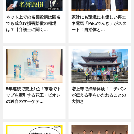
ネット上での名誉毀損は匿名
家計にも環境にも優しい再エ
でも成立!?損害賠償の相場
ネ電気「Pikaでんき」がスタ
は？【弁護士に聞く…
ート！自治体と…
専門家インタビュー
ニュース
5年連続で売上1位！市場でト
増上寺で掃除体験！ニチバン
ップを牽引する花王・ビオレ
が伝える手をいたわることの
の独自のマーケテ…
大切さ
ニュース, 暮らし
ニュース, 企業インタビュー, 暮ら
し