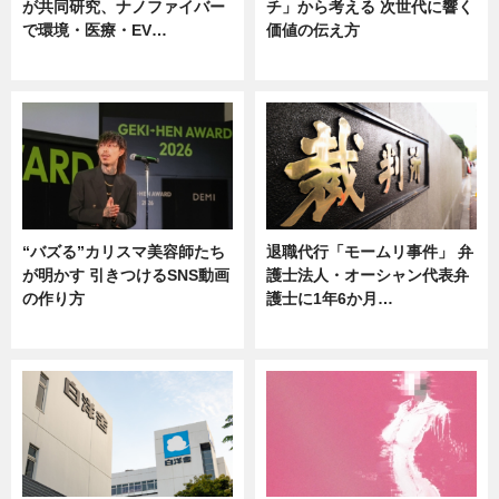
が共同研究、ナノファイバー
チ」から考える 次世代に響く
で環境・医療・EV…
価値の伝え方
ニュース
ニュース
“バズる”カリスマ美容師たち
退職代行「モームリ事件」 弁
が明かす 引きつけるSNS動画
護士法人・オーシャン代表弁
の作り方
護士に1年6か月…
ニュース
ニュース