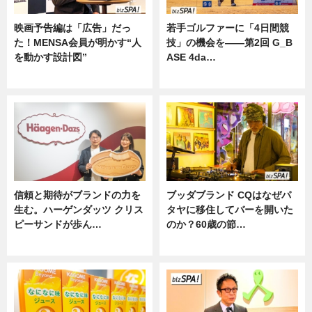
映画予告編は「広告」だっ
若手ゴルファーに「4日間競
た！MENSA会員が明かす“人
技」の機会を——第2回 G_B
を動かす設計図”
ASE 4da…
ニュース
ニュース
信頼と期待がブランドの力を
ブッダブランド CQはなぜパ
生む。ハーゲンダッツ クリス
タヤに移住してバーを開いた
ピーサンドが歩ん…
のか？60歳の節…
ニュース
ニュース