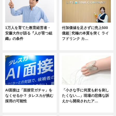
1万人を育てた教育経営者・
付加価値を足さずに売上500
安藤大作が語る『人が育つ組
億超│究極の本質を突く ライ
織』の条件
フドリンク カ…
ニュース
ニュース
AI面接は「面接官ガチャ」を
「小さな手に何度も針を刺し
なくせるか？ タレスカが挑む
たくない…」現場の悲痛な訴
採用の可能性
えから開発されたア…
ニュース
ニュース