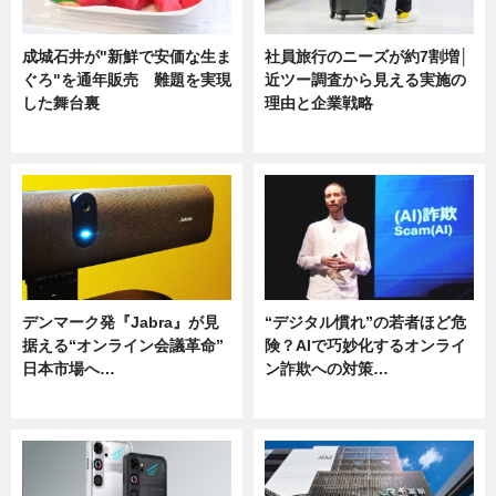
成城石井が"新鮮で安価な生ま
社員旅行のニーズが約7割増│
ぐろ"を通年販売 難題を実現
近ツー調査から見える実施の
した舞台裏
理由と企業戦略
ニュース
ニュース
デンマーク発『Jabra』が見
“デジタル慣れ”の若者ほど危
据える“オンライン会議革命”
険？AIで巧妙化するオンライ
日本市場へ…
ン詐欺への対策…
ニュース
ニュース