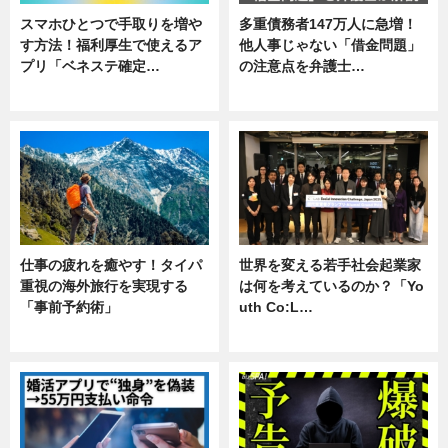
スマホひとつで手取りを増や
多重債務者147万人に急増！
す方法！福利厚生で使えるア
他人事じゃない「借金問題」
プリ「ベネステ確定…
の注意点を弁護士…
企業インタビュー
専門家インタビュー
仕事の疲れを癒やす！タイパ
世界を変える若手社会起業家
重視の海外旅行を実現する
は何を考えているのか？「Yo
「事前予約術」
uth Co:L…
暮らし
スキル