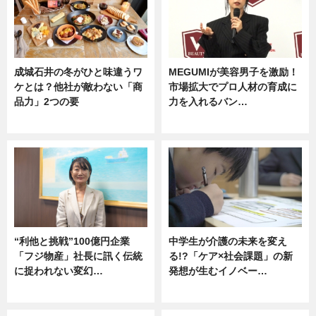
成城石井の冬がひと味違うワ
MEGUMIが美容男子を激励！
ケとは？他社が敵わない「商
市場拡大でプロ人材の育成に
品力」2つの要
力を入れるバン…
グルメ
企業インタビュー
“利他と挑戦”100億円企業
中学生が介護の未来を変え
「フジ物産」社長に訊く伝統
る!?「ケア×社会課題」の新
に捉われない変幻…
発想が生むイノベー…
ニュース
ニュース