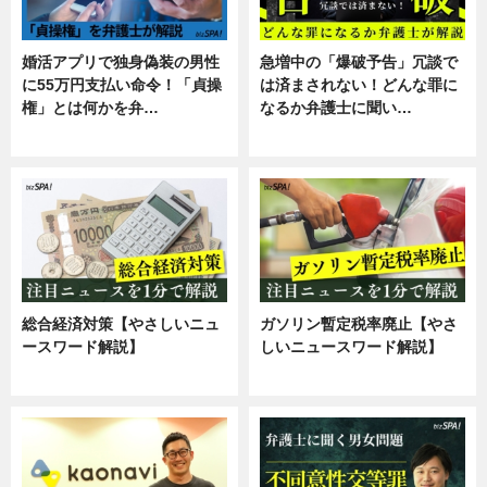
婚活アプリで独身偽装の男性
急増中の「爆破予告」冗談で
に55万円支払い命令！「貞操
は済まされない！どんな罪に
権」とは何かを弁…
なるか弁護士に聞い…
専門家インタビュー
専門家インタビュー
総合経済対策【やさしいニュ
ガソリン暫定税率廃止【やさ
ースワード解説】
しいニュースワード解説】
ニュース
ニュース