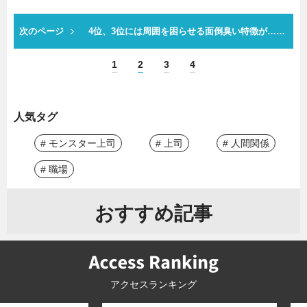
次のページ
4位、3位には周囲を困らせる面倒臭い特徴が……
1
2
3
4
人気タグ
# モンスター上司
# 上司
# 人間関係
# 職場
おすすめ記事
アクセスランキング