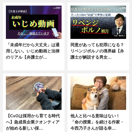
「未成年だから大丈夫」は通
同意があっても犯罪になる？
用しない。いじめ動画と法律
リベンジポルノの境界線【弁
のリアル【弁護士が…
護士が解説する男女…
ニュース, 専門家インタビュー
専門家インタビュー
【CxOは採用から育てる時代
他人と比べる意味はない！
へ】急成長企業クオンティア
「命の授業」を続ける作家・
が始める新しい採…
今西乃子さんが語る幸…