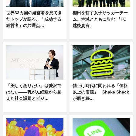
世界33カ国の経営者を見てき
棚田を耕す女子サッカーチー
たトップが語る、「成功する
ム。地域とともに歩む 『FC
経営者」の共通点…
越後妻有』
ニュース
ニュース
「美しくありたい」は贅沢で
値上げ時代に問われる「価格
はない――乳がん経験から見
以上の価値」 Shake Shack
えた社会課題とビジ…
が磨き続…
ニュース
ニュース