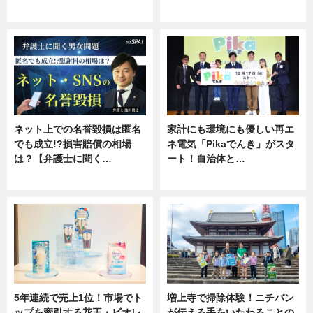
ニュース
専門家インタビュー
ネット上での名誉毀損は匿名
家計にも環境にも優しい再エ
でも成立!?損害賠償の相場
ネ電気「Pikaでんき」がスタ
は？【弁護士に聞く…
ート！自治体と…
専門家インタビュー
ニュース
5年連続で売上1位！市場でト
増上寺で掃除体験！ニチバン
ップを牽引する花王・ビオレ
が伝える手をいたわることの