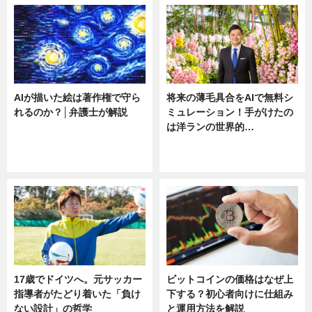
AIが描いた絵は著作権で守ら
将来の薄毛具合をAIで無料シ
れるのか？│弁護士が解説
ミュレーション！手がけたの
は洋ランの世界的…
ニュース
ニュース
sponsored by 河野メリクロン
17歳でドイツへ。元サッカー
ビットコインの価格はなぜ上
指導者がたどり着いた「負け
下する？初心者向けに仕組み
ない設計」の哲学
と運用方法を解説