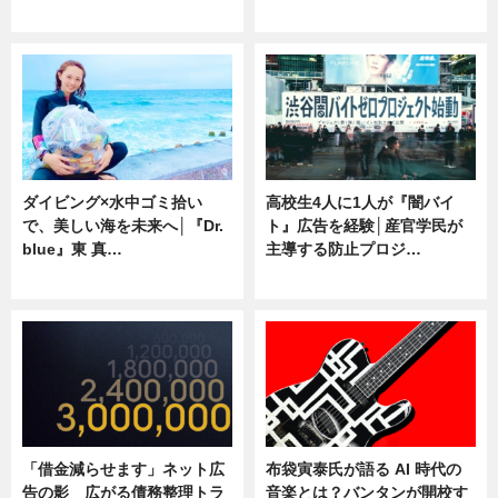
専門家インタビュー
ニュース
ダイビング×水中ゴミ拾い
高校生4人に1人が『闇バイ
で、美しい海を未来へ│『Dr.
ト』広告を経験│産官学民が
blue』東 真…
主導する防止プロジ…
ニュース
ニュース
「借金減らせます」ネット広
布袋寅泰氏が語る AI 時代の
告の影 広がる債務整理トラ
音楽とは？バンタンが開校す