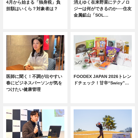
4月から始まる「独身税」負
消えゆく在来野菜にテクノロ
担額はいくら？対象者は？
ジーは何ができるのか──住友
金属鉱山「SOL…
ニュース
ニュース
医師に聞く！不調が出やすい
FOODEX JAPAN 2026トレン
春にビジネスパーソンが気を
ドチェック！甘辛“Swicy”…
つけたい健康管理
ニュース
ニュース