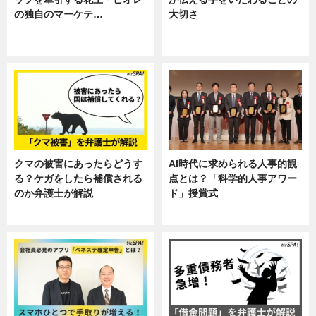
の独自のマーケテ…
大切さ
ニュース, 暮らし
ニュース, 企業インタビュー, 暮ら
し
クマの被害にあったらどうす
AI時代に求められる人事的観
る？ケガをしたら補償される
点とは？「科学的人事アワー
のか弁護士が解説
ド」授賞式
専門家インタビュー
ニュース