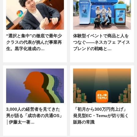
“選択と集中”の徹底で最年少
体験型イベントで商品と人を
クラスの代表が挑んだ事業再
つなぐ――ネスカフェ アイス
生。黒字化達成の…
ブレンドの戦略と…
ニュース
ニュース
3,000人の経営者を見てきた
「初月から300万円売上げ」
男が語る「成功者の共通OS」
発見型EC・Temuが切り拓く
│伊藤太一著…
販路の常識
ニュース
ニュース