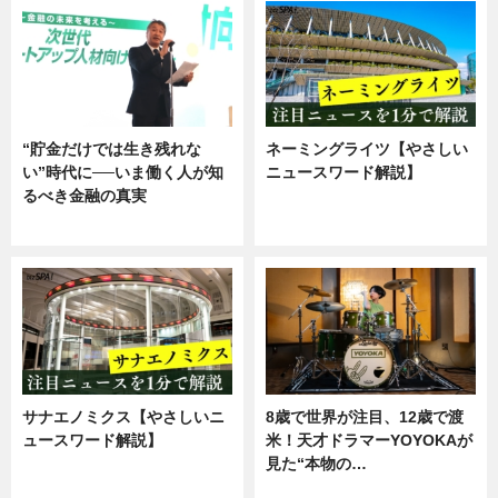
“貯金だけでは生き残れな
ネーミングライツ【やさしい
い”時代に──いま働く人が知
ニュースワード解説】
るべき金融の真実
ニュース
企業インタビュー
サナエノミクス【やさしいニ
8歳で世界が注目、12歳で渡
ュースワード解説】
米！天才ドラマーYOYOKAが
見た“本物の…
ニュース
エンタメ