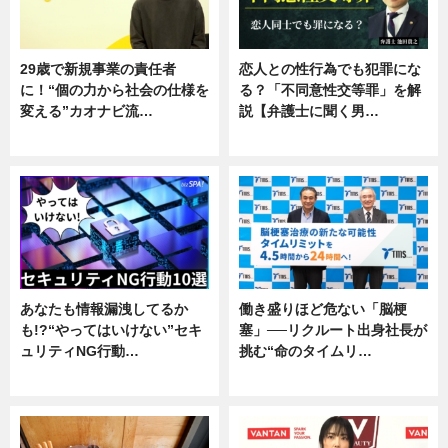
29歳で新規事業の責任者
恋人との性行為でも犯罪にな
に！“個の力から社会の仕様を
る？「不同意性交等罪」を解
変える”カオナビ流…
説【弁護士に聞く男…
企業インタビュー
専門家インタビュー
あなたも情報漏洩してるか
働き盛りほど危ない「脳梗
も!?“やってはいけない”セキ
塞」──リクルート出身社長が
ュリティNG行動…
挑む“命のタイムリ…
専門家インタビュー
企業インタビュー