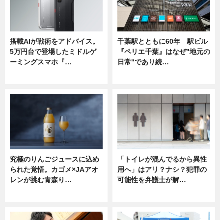
搭載AIが戦術をアドバイス。
千葉駅とともに60年 駅ビル
5万円台で登場したミドルゲ
『ペリエ千葉』はなぜ"地元の
ーミングスマホ『…
日常"であり続…
ニュース
ニュース
究極のりんごジュースに込め
「トイレが混んでるから異性
られた覚悟。カゴメ×JAアオ
用へ」はアリ？ナシ？犯罪の
レンが挑む青森り…
可能性を弁護士が解…
ニュース
ニュース, 専門家インタビュー