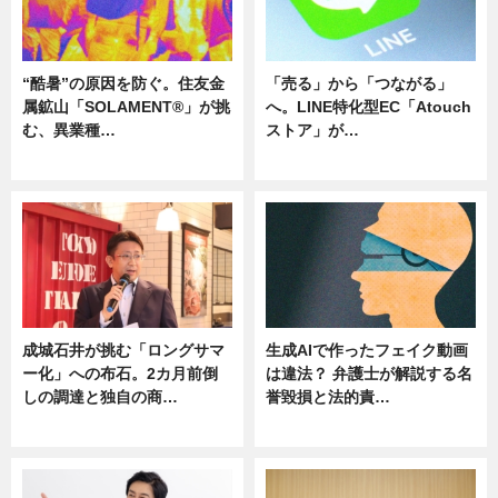
“酷暑”の原因を防ぐ。住友金
「売る」から「つながる」
属鉱山「SOLAMENT®」が挑
へ。LINE特化型EC「Atouch
む、異業種…
ストア」が…
ニュース
ニュース
成城石井が挑む「ロングサマ
生成AIで作ったフェイク動画
ー化」への布石。2カ月前倒
は違法？ 弁護士が解説する名
しの調達と独自の商…
誉毀損と法的責…
ニュース
ニュース