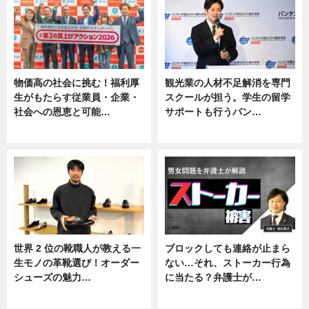
物価高の社会に挑む！福利厚
観光業の人材不足解消を専門
生がもたらす従業員・企業・
スクールが担う。学生の留学
社会への恩恵と可能…
サポートも行うバン…
ニュース
ニュース, 企業インタビュー
世界 2 位の靴職人が教える一
ブロックしても連絡が止まら
生モノの革靴選び！オーダー
ない…それ、ストーカー行為
シューズの魅力…
に当たる？弁護士が…
ニュース, 専門家インタビュー
ニュース, 専門家インタビュー