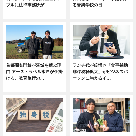
ブルに法律事務所が…
る音楽学校の目…
ニュース
ニュース
首都圏名門校が茨城を選ぶ理
ランチ代が倍増!?「食事補助
由 アーストラベル水戸が仕掛
非課税枠拡大」がビジネスパ
ける、教育旅行の…
ーソンに与えるイ…
ニュース
ニュース