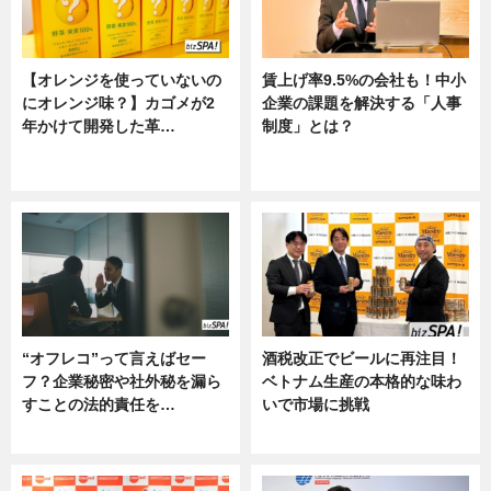
【オレンジを使っていないの
賃上げ率9.5%の会社も！中小
にオレンジ味？】カゴメが2
企業の課題を解決する「人事
年かけて開発した革…
制度」とは？
グルメ, ニュース, 企業インタビュ
ニュース
ー
“オフレコ”って言えばセー
酒税改正でビールに再注目！
フ？企業秘密や社外秘を漏ら
ベトナム生産の本格的な味わ
すことの法的責任を…
いで市場に挑戦
ニュース, 専門家インタビュー
ニュース