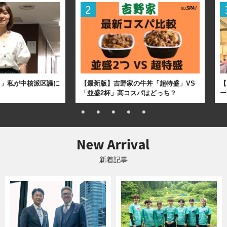
た」私が中核派区議に
【最新版】吉野家の牛丼「超特盛」VS
【
「並盛2杯」高コスパはどっち？
ー
新着記事