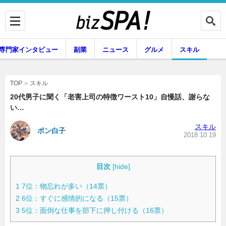
専門家インタビュー
副業
ニュース
グルメ
スキル
スキル
TOP
20代男子に聞く「老害上司の特徴ワースト10」自慢話、謝らな
い…
企業インタビュー
専門家インタビュー
スキル
ポン白子
2018.10.19
副業
ニュース
目次
[
hide
]
1
7位：物忘れが多い（14票）
2
6位：すぐに感情的になる（15票）
グルメ
スキル
3
5位：面倒な仕事を部下に押し付ける（16票）