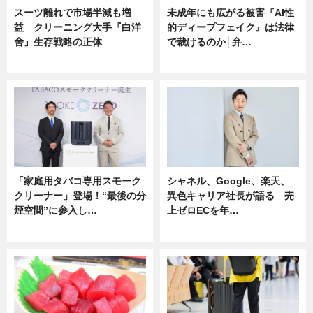
スーツ離れで市場半減も増
未成年にも広がる被害『AI性
益 クリーニング大手『白洋
的ディープフェイク』は法律
舍』生存戦略の正体
で裁けるのか│弁…
企業インタビュー
ニュース
「家庭用タバコ専用スモーク
シャネル、Google、楽天、
クリーナー」登場！“最後の分
異色キャリア社長が語る 売
煙空間”に参入し…
上ゼロECを年…
ニュース
ニュース