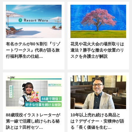
有名ホテルが80％割引『リゾ
花見や花火大会の場所取りは
ートワークス』代表が語る旅
違法？勝手な撤去や放置のリ
行福利厚生の仕組…
スクを弁護士が解説
ニュース
ニュース
88歳現役イラストレーターが
10年以上売れ続ける商品と
第一線で活躍し続けられる秘
は？デザイナー・安積伸が語
訣とは？田村セツ…
る「長く価値を生む…