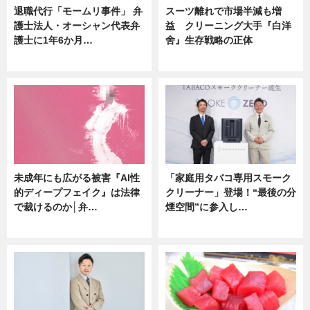
退職代行「モームリ事件」 弁
スーツ離れで市場半減も増
護士法人・オーシャン代表弁
益 クリーニング大手『白洋
護士に1年6か月…
舍』生存戦略の正体
ニュース
企業インタビュー
未成年にも広がる被害『AI性
「家庭用タバコ専用スモーク
的ディープフェイク』は法律
クリーナー」登場！“最後の分
で裁けるのか│弁…
煙空間”に参入し…
ニュース
ニュース