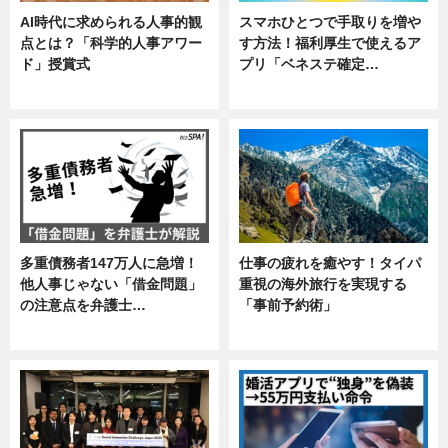
AI時代に求められる人事的観
スマホひとつで手取りを増や
点とは？「科学的人事アワー
す方法！福利厚生で使えるア
ド」授賞式
プリ「ベネステ確定…
ニュース
企業インタビュー
多重債務者147万人に急増！
仕事の疲れを癒やす！タイパ
他人事じゃない「借金問題」
重視の海外旅行を実現する
の注意点を弁護士…
「事前予約術」
専門家インタビュー
暮らし