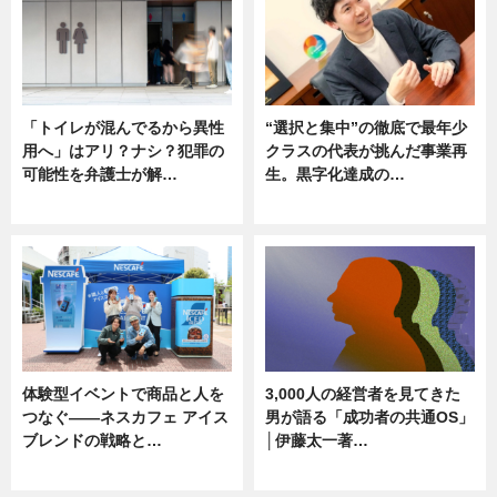
「トイレが混んでるから異性
“選択と集中”の徹底で最年少
用へ」はアリ？ナシ？犯罪の
クラスの代表が挑んだ事業再
可能性を弁護士が解…
生。黒字化達成の…
ニュース, 専門家インタビュー
ニュース
体験型イベントで商品と人を
3,000人の経営者を見てきた
つなぐ――ネスカフェ アイス
男が語る「成功者の共通OS」
ブレンドの戦略と…
│伊藤太一著…
ニュース
ニュース