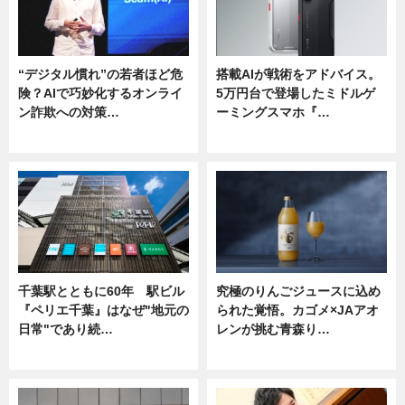
“デジタル慣れ”の若者ほど危
搭載AIが戦術をアドバイス。
険？AIで巧妙化するオンライ
5万円台で登場したミドルゲ
ン詐欺への対策…
ーミングスマホ『…
ニュース
ニュース
千葉駅とともに60年 駅ビル
究極のりんごジュースに込め
『ペリエ千葉』はなぜ"地元の
られた覚悟。カゴメ×JAアオ
日常"であり続…
レンが挑む青森り…
ニュース
ニュース