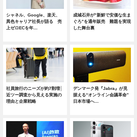
シャネル、Google、楽天、
成城石井が"新鮮で安価な生ま
異色キャリア社長が語る 売
ぐろ"を通年販売 難題を実現
上ゼロECを年…
した舞台裏
ニュース
ニュース
社員旅行のニーズが約7割増│
デンマーク発『Jabra』が見
近ツー調査から見える実施の
据える“オンライン会議革命”
理由と企業戦略
日本市場へ…
ニュース
ニュース