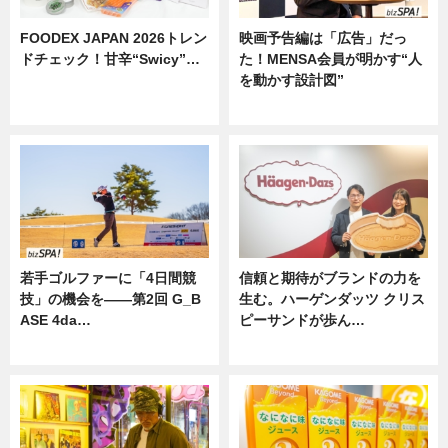
FOODEX JAPAN 2026トレン
映画予告編は「広告」だっ
ドチェック！甘辛“Swicy”…
た！MENSA会員が明かす“人
を動かす設計図”
ニュース
ニュース
若手ゴルファーに「4日間競
信頼と期待がブランドの力を
技」の機会を——第2回 G_B
生む。ハーゲンダッツ クリス
ASE 4da…
ピーサンドが歩ん…
ニュース
ニュース