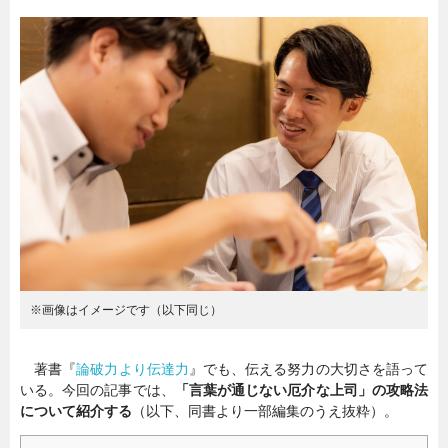
暮らし
エンタメ
連載一覧
※画像はイメージです（以下同じ）
著書『
論破力より伝達力
』でも、伝える努力の大切さを語って
いる。今回の記事では、
「言葉が通じない厄介な上司」の攻略法
について紹介する
（以下、同書より一部編集のうえ抜粋）。