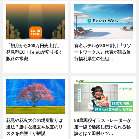
「初月から300万円売上げ」
有名ホテルが80％割引『リゾ
発見型EC・Temuが切り拓く
ートワークス』代表が語る旅
販路の常識
行福利厚生の仕組…
ニュース
ニュース
花見や花火大会の場所取りは
88歳現役イラストレーターが
違法？勝手な撤去や放置のリ
第一線で活躍し続けられる秘
スクを弁護士が解説
訣とは？田村セツ…