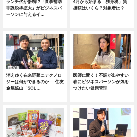
ランチ代が倍増!?「食事補助
4月から始まる「独身税」負
非課税枠拡大」がビジネスパ
担額はいくら？対象者は？
ーソンに与えるイ…
ニュース
ニュース
消えゆく在来野菜にテクノロ
医師に聞く！不調が出やすい
ジーは何ができるのか──住友
春にビジネスパーソンが気を
金属鉱山「SOL…
つけたい健康管理
ニュース
ニュース