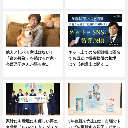
専門家インタビュー
ニュース
他人と比べる意味はない！
ネット上での名誉毀損は匿名
「命の授業」を続ける作家・
でも成立!?損害賠償の相場
今西乃子さんが語る幸…
は？【弁護士に聞く…
専門家インタビュー
専門家インタビュー
家計にも環境にも優しい再エ
5年連続で売上1位！市場でト
ネ電気「Pikaでんき」がスタ
ップを牽引する花王・ビオレ