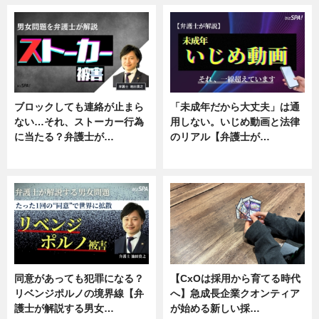
ブロックしても連絡が止まら
「未成年だから大丈夫」は通
ない…それ、ストーカー行為
用しない。いじめ動画と法律
に当たる？弁護士が…
のリアル【弁護士が…
ニュース, 専門家インタビュー
ニュース, 専門家インタビュー
同意があっても犯罪になる？
【CxOは採用から育てる時代
リベンジポルノの境界線【弁
へ】急成長企業クオンティア
護士が解説する男女…
が始める新しい採…