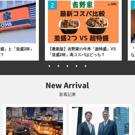
盛」と「並盛2杯」
【最新版】吉野家の牛丼「超特盛」VS
「
パ？
「並盛2杯」高コスパはどっち？
な
新着記事