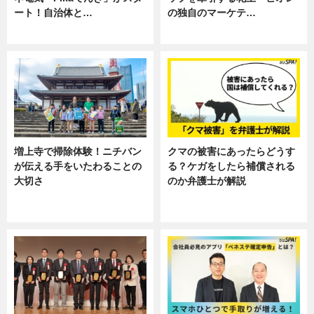
ート！自治体と…
の独自のマーケテ…
ニュース
ニュース, 暮らし
増上寺で掃除体験！ニチバン
クマの被害にあったらどうす
が伝える手をいたわることの
る？ケガをしたら補償される
大切さ
のか弁護士が解説
ニュース, 企業インタビュー, 暮ら
専門家インタビュー
し