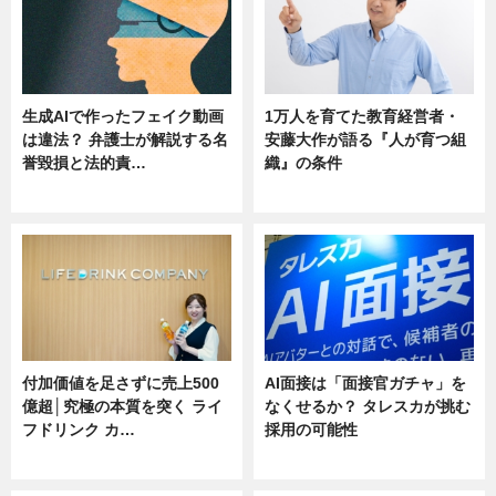
生成AIで作ったフェイク動画
1万人を育てた教育経営者・
は違法？ 弁護士が解説する名
安藤大作が語る『人が育つ組
誉毀損と法的責…
織』の条件
ニュース
ニュース
付加価値を足さずに売上500
AI面接は「面接官ガチャ」を
億超│究極の本質を突く ライ
なくせるか？ タレスカが挑む
フドリンク カ…
採用の可能性
ニュース
ニュース