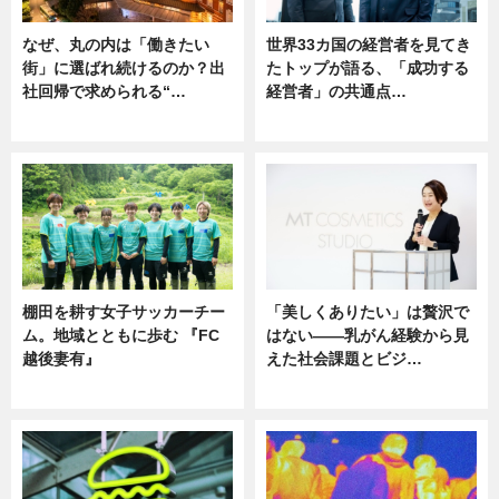
なぜ、丸の内は「働きたい
世界33カ国の経営者を見てき
街」に選ばれ続けるのか？出
たトップが語る、「成功する
社回帰で求められる“…
経営者」の共通点…
ニュース
ニュース
棚田を耕す女子サッカーチー
「美しくありたい」は贅沢で
ム。地域とともに歩む 『FC
はない――乳がん経験から見
越後妻有』
えた社会課題とビジ…
ニュース
ニュース