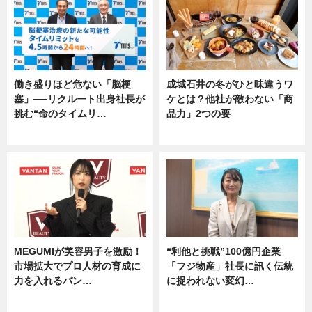
働き盛りほど危ない「脳梗
成城石井の冬がひと味違うワ
塞」──リクルート出身社長が
ケとは？他社が敵わない「商
挑む“命のタイムリ…
品力」2つの要
企業インタビュー
グルメ
MEGUMIが美容男子を激励！
“利他と挑戦”100億円企業
市場拡大でプロ人材の育成に
「フジ物産」社長に訊く伝統
力を入れるバン…
に捉われない変幻…
企業インタビュー
ニュース