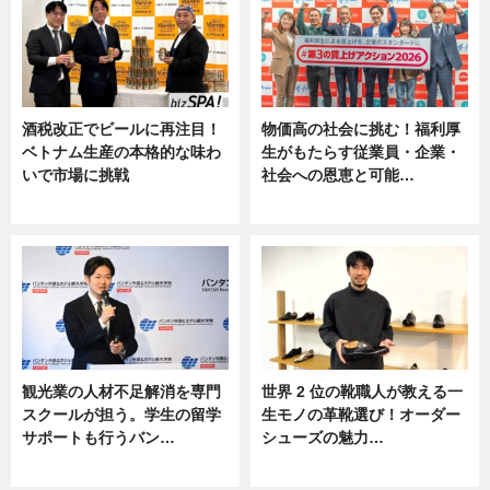
酒税改正でビールに再注目！
物価高の社会に挑む！福利厚
ベトナム生産の本格的な味わ
生がもたらす従業員・企業・
いで市場に挑戦
社会への恩恵と可能…
ニュース
ニュース
観光業の人材不足解消を専門
世界 2 位の靴職人が教える一
スクールが担う。学生の留学
生モノの革靴選び！オーダー
サポートも行うバン…
シューズの魅力…
ニュース, 企業インタビュー
ニュース, 専門家インタビュー