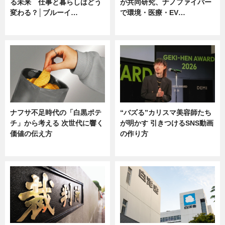
る未来 仕事と暮らしはどう
が共同研究、ナノファイバー
変わる？│ブルーイ…
で環境・医療・EV…
ニュース
ニュース
ナフサ不足時代の「白黒ポテ
“バズる”カリスマ美容師たち
チ」から考える 次世代に響く
が明かす 引きつけるSNS動画
価値の伝え方
の作り方
ニュース
ニュース