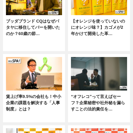
ブッダブランド CQはなぜパ
【オレンジを使っていないの
タヤに移住してバーを開いた
にオレンジ味？】カゴメが2
のか？60歳の節…
年かけて開発した革…
ニュース
グルメ, ニュース, 企業インタビュ
ー
賃上げ率9.5%の会社も！中小
“オフレコ”って言えばセー
企業の課題を解決する「人事
フ？企業秘密や社外秘を漏ら
制度」とは？
すことの法的責任を…
ニュース
ニュース, 専門家インタビュー