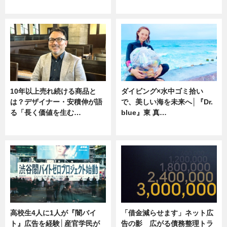
ニュース
専門家インタビュー
10年以上売れ続ける商品と
ダイビング×水中ゴミ拾い
は？デザイナー・安積伸が語
で、美しい海を未来へ│『Dr.
る「長く価値を生む…
blue』東 真…
ニュース
ニュース
高校生4人に1人が『闇バイ
「借金減らせます」ネット広
ト』広告を経験│産官学民が
告の影 広がる債務整理トラ