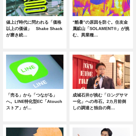
値上げ時代に問われる「価格
“酷暑”の原因を防ぐ。住友金
以上の価値」 Shake Shack
属鉱山「SOLAMENT®」が挑
が磨き続…
む、異業種…
ニュース
ニュース
「売る」から「つながる」
成城石井が挑む「ロングサマ
へ。LINE特化型EC「Atouch
ー化」への布石。2カ月前倒
ストア」が…
しの調達と独自の商…
ニュース
ニュース