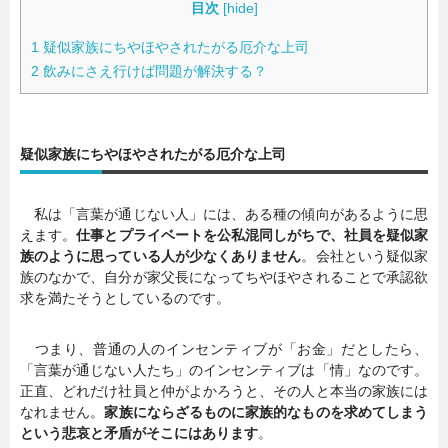
目次
[
hide
]
1
疑似家族にちやほやされたがる厄介な上司
2
飲みにさえ行けば問題が解決する？
疑似家族にちやほやされたがる厄介な上司
私は「言葉が通じない人」には、ある種の傾向があるように思
えます。
仕事とプライベートを公私混同しがちで、社員を疑似家
族のように思っている人が少なくありません
。会社という疑似家
族のなかで、自分が家父長になってちやほやされることで承認欲
求を満たそうとしているのです。
つまり、普通の人のインセンティブが「お金」だとしたら、
「言葉が通じない人たち」のインセンティブは「情」なのです。
正直、どれだけ社員と仲がよかろうと、その人と本当の家族には
なれません。
家族にならざるものに家族的なものを求めてしまう
という悲哀と矛盾がそこにはあります
。