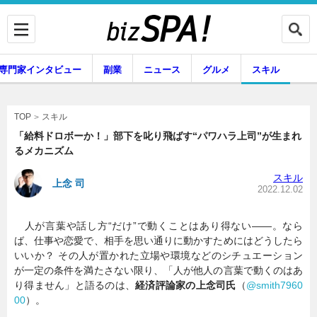
専門家インタビュー
副業
ニュース
グルメ
スキル
スキル
TOP
「給料ドロボーか！」部下を叱り飛ばす“パワハラ上司”が生まれ
るメカニズム
企業インタビュー
専門家インタビュー
スキル
上念 司
2022.12.02
人が言葉や話し方“だけ”で動くことはあり得ない――。なら
副業
ニュース
ば、仕事や恋愛で、相手を思い通りに動かすためにはどうしたら
いいか？ その人が置かれた立場や環境などのシチュエーション
が一定の条件を満たさない限り、「人が他人の言葉で動くのはあ
り得ません」と語るのは、
経済評論家の上念司氏
（
@smith7960
グルメ
スキル
00
）。