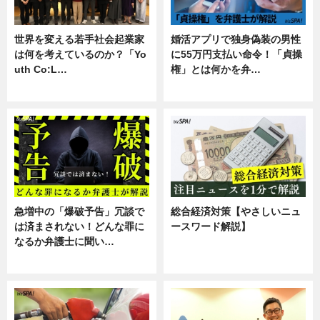
世界を変える若手社会起業家
婚活アプリで独身偽装の男性
は何を考えているのか？「Yo
に55万円支払い命令！「貞操
uth Co:L…
権」とは何かを弁…
スキル
専門家インタビュー
急増中の「爆破予告」冗談で
総合経済対策【やさしいニュ
は済まされない！どんな罪に
ースワード解説】
なるか弁護士に聞い…
ニュース
専門家インタビュー