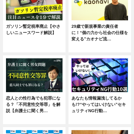
ガソリン暫定税率廃止【やさ
29歳で新規事業の責任者
しいニュースワード解説】
に！“個の力から社会の仕様を
変える”カオナビ流…
ニュース
企業インタビュー
恋人との性行為でも犯罪にな
あなたも情報漏洩してるか
る？「不同意性交等罪」を解
も!?“やってはいけない”セキ
説【弁護士に聞く男…
ュリティNG行動…
専門家インタビュー
専門家インタビュー